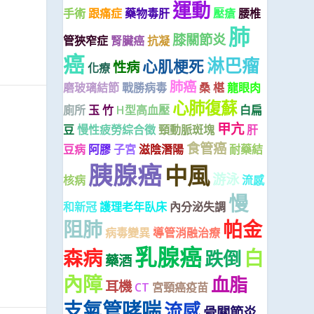
運動
手術
跟痛症
藥物毒肝
壓瘡
腰椎
肺
膝關節炎
管狹窄症
腎臟癌
抗凝
癌
淋巴瘤
心肌梗死
性病
化療
肺癌
磨玻璃結節
戰勝病毒
桑 椹
龍眼肉
心肺復蘇
廁所
玉 竹
H型高血壓
白扁
甲亢
豆
慢性疲勞綜合徵
頸動脈斑塊
肝
食管癌
豆病
阿膠
子宮
滋陰潛陽
耐藥結
胰腺癌
中風
游泳
核病
流感
慢
和新冠
護理老年臥床
內分泌失調
阻肺
帕金
病毒變異
導管消融治療
乳腺癌
森病
白
跌倒
藥酒
內障
血脂
耳機
CT
宮頸癌疫苗
支氣管哮喘
流感
骨關節炎