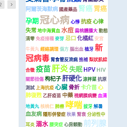
2
腎癌
胃癌
阿爾茨海默病
國產藥品
冠心病
孕期
抗疫
心律
心悸
水痘
失常
地中海貧血
扁桃體腫大
動態
忌口
化橘紅
清零
免疫接種
麥芽
安宮
新
牛黃丸
經絡調理
偏方
腦出血
植牙
冠病毒
胃食管反流病
進補
梨狀肌綜
肝炎
疫苗
失眠
HPV
HIV
合徵
肝硬化
枸杞子
關節扭傷
涼拌菜
抗原
心臟
骨折
卡介苗
心
測試
上海抗疫
肺復甦
中藥
乙肝疫苗
視網膜病變
血清
哮喘
地黃丸
核桃仁
肺癆
拔牙
解暑
血友病
隱形併發症
秋果
腎衰
分泌性中
前列腺
溺水
耳炎
腰突症
心房顫動