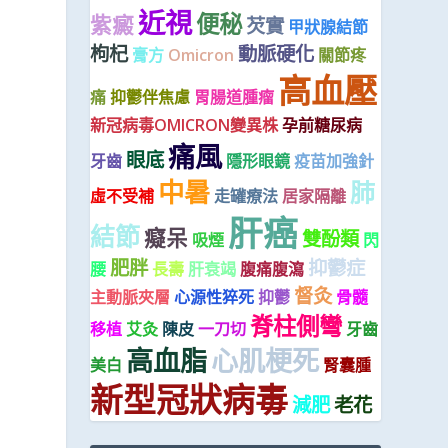
近視
便秘
紫癜
芡實
甲狀腺結節
枸杞
動脈硬化
膏方
Omicron
關節疼
高血壓
痛
抑鬱伴焦慮
胃腸道腫瘤
新冠病毒OMICRON變異株
孕前糖尿病
痛風
眼底
牙齒
隱形眼鏡
疫苗加強針
中暑
肺
虛不受補
走罐療法
居家隔離
肝癌
結節
癡呆
雙酚類
吸煙
閃
肥胖
抑鬱症
腰
長壽
肝衰竭
腹痛腹瀉
督灸
主動脈夾層
心源性猝死
抑鬱
骨髓
脊柱側彎
移植
艾灸
陳皮
一刀切
牙齒
高血脂
心肌梗死
美白
腎囊腫
新型冠狀病毒
減肥
老花