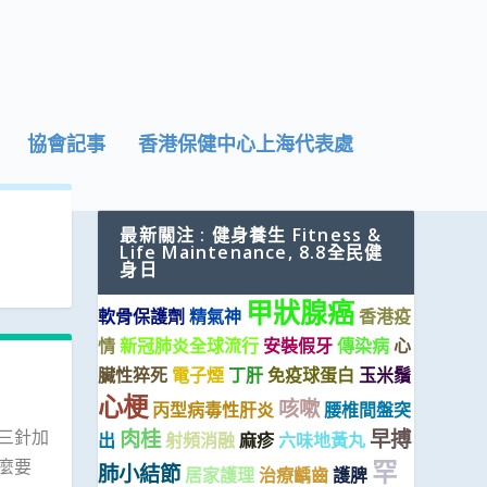
協會記事
香港保健中心上海代表處
最新關注 : 健身養生 Fitness &
Life Maintenance, 8.8全民健
身日
甲狀腺癌
軟骨保護劑
精氣神
香港疫
情
新冠肺炎全球流行
安裝假牙
傳染病
心
臟性猝死
電子煙
丁肝
免疫球蛋白
玉米鬚
心梗
咳嗽
丙型病毒性肝炎
腰椎間盤突
肉桂
早搏
三針加
出
射頻消融
麻疹
六味地黃丸
麼要
罕
肺小結節
居家護理
治療齲齒
護脾