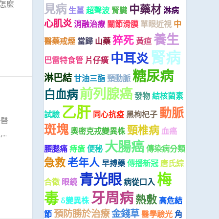
怎麼
見病
中藥材
生薑
超聲波
腎臟
淋病
心肌炎
消融治療
關節滑膜
單眼近視
中
養生
猝死
醫藥戒煙
當歸
山藥
黃疸
腎病
中耳炎
巴雷特食管
片仔癀
糖尿病
淋巴結
甘油三酯
頸動脈
前列腺癌
白血病
發物
結核菌素
乙肝
動脈
試驗
同心抗疫
黑枸杞子
任醫
斑塊
頸椎病
奧密克戎變異株
血癌
..
大腸癌
腰腿痛
痔瘡
便秘
傳染病分類
急救
老年人
早搏藥
傳播新冠
唐氏綜
梅
青光眼
合徵
眼鏡
病從口入
毒
牙周病
熱敷
δ變異株
高危結
預防勝於治療
金錢草
節
醫學驗光
角