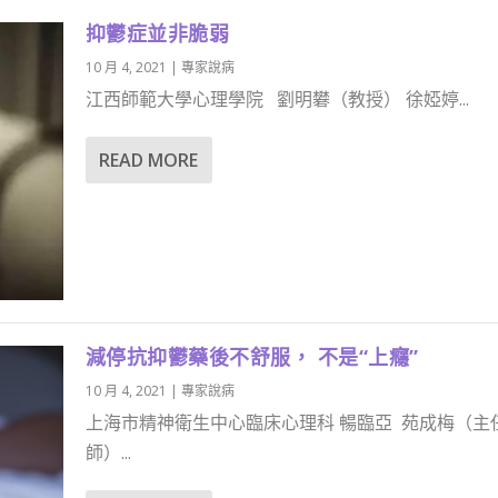
抑鬱症並非脆弱
10 月 4, 2021
|
專家說病
江西師範大學心理學院 劉明礬（教授） 徐婭婷...
READ MORE
減停抗抑鬱藥後不舒服， 不是“上癮”
10 月 4, 2021
|
專家說病
上海市精神衛生中心臨床心理科 暢臨亞 苑成梅（主
師）...