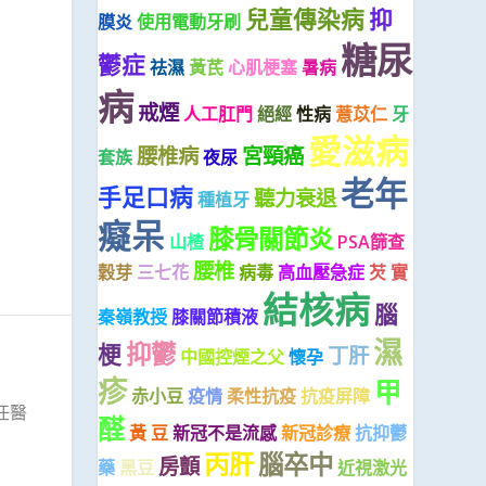
兒童傳染病
抑
膜炎
使用電動牙刷
糖尿
鬱症
祛濕
黃芪
心肌梗塞
暑病
病
戒煙
人工肛門
絕經
性病
薏苡仁
牙
愛滋病
腰椎病
宮頸癌
套族
夜尿
老年
手足口病
聽力衰退
種植牙
癡呆
膝骨關節炎
山楂
PSA篩查
腰椎
穀芽
三七花
病毒
高血壓急症
芡 實
結核病
腦
秦嶺教授
膝關節積液
濕
抑鬱
梗
丁肝
中國控煙之父
懷孕
疹
甲
赤小豆
疫情
柔性抗疫
抗疫屏障
任醫
醛
黃 豆
新冠不是流感
新冠診療
抗抑鬱
丙肝
腦卒中
房顫
藥
黑豆
近視激光