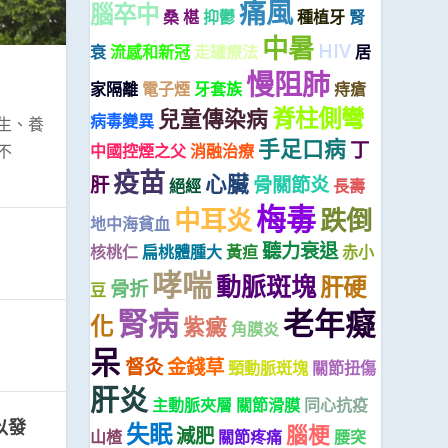
痛風
腦卒中
桑 椹
抑鬱
種植牙
腎
中暑
HIV
衰
流感和新冠
走罐療法
居
慢阻肺
家隔離
電子煙
牙套族
痔瘡
脊柱側彎
兒童傳染病
病毒變異
生、養
手足口病
丁
不
中國控煙之父
消融治療
疫苗
心臟
肝
骨關節炎
絕經
長壽
梅毒
中耳炎
跌倒
地中海貧血
聽力衰退
核桃仁
扁桃體腫大
黃疸
赤小
哮喘
動脈斑塊
肝硬
骨折
豆
腎病
老年癡
化
紫癜
角膜炎
呆
督灸
金錢草
頸動脈斑塊
關節扭傷
肝炎
主動脈夾層
關節滑膜
同心抗疫
以發
失眠
腦梗
減肥
山楂
關節疼痛
腰突