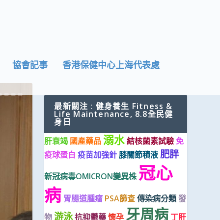
協會記事
香港保健中心上海代表處
最新關注 : 健身養生 Fitness &
Life Maintenance, 8.8全民健
身日
溺水
肝衰竭
國產藥品
結核菌素試驗
免
肥胖
疫球蛋白
疫苗加強針
膝關節積液
冠心
新冠病毒OMICRON變異株
病
胃腸道腫瘤
PSA篩查
傳染病分類
發
牙周病
游泳
物
抗抑鬱藥
懷孕
丁肝