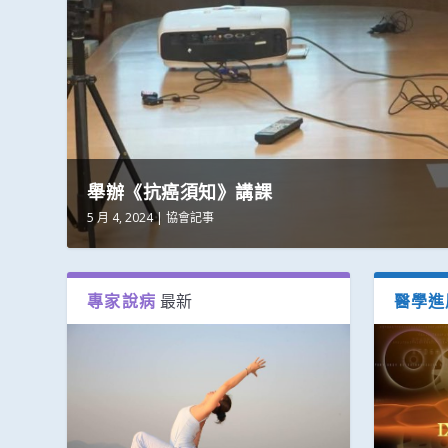
本會繼續香港和上海的健康講課
舉辦《抗癌須知》講課
5 月 5, 2026
5 月 4, 2024
|
|
協會記事
協會記事
專家說病
最新
醫學進