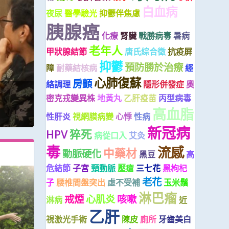
白血病
夜尿
醫學驗光
抑鬱伴焦慮
胰腺癌
化療
腎臟
戰勝病毒
暑病
老年人
甲狀腺結節
唐氏綜合徵
抗疫屏
抑鬱
預防勝於治療
障
耐藥結核病
經
心肺復蘇
房顫
絡調理
隱形併發症
奧
密克戎變異株
地黃丸
乙肝疫苗
丙型病毒
高血脂
性肝炎
視網膜病變
心悸
性病
新冠病
HPV
猝死
病從口入
艾灸
毒
流感
中藥材
動脈硬化
黑豆
高
危結節
子宮
頸動脈
壓瘡
三七花
黑枸杞
老花
子
腰椎間盤突出
虛不受補
玉米鬚
淋巴瘤
戒煙
心肌炎
咳嗽
淋病
近
乙肝
視激光手術
陳皮
廁所
牙齒美白