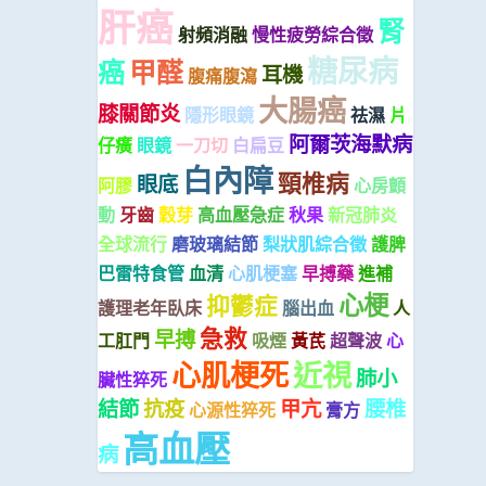
肝癌
腎
射頻消融
慢性疲勞綜合徵
糖尿病
癌
甲醛
耳機
腹痛腹瀉
大腸癌
膝關節炎
隱形眼鏡
祛濕
片
阿爾茨海默病
仔癀
眼鏡
一刀切
白扁豆
白內障
頸椎病
眼底
阿膠
心房顫
動
牙齒
穀芽
高血壓急症
秋果
新冠肺炎
全球流行
磨玻璃結節
梨狀肌綜合徵
護脾
巴雷特食管
血清
心肌梗塞
早搏藥
進補
心梗
抑鬱症
護理老年臥床
腦出血
人
急救
早搏
工肛門
吸煙
黃芪
超聲波
心
心肌梗死
近視
肺小
臟性猝死
結節
抗疫
甲亢
腰椎
心源性猝死
膏方
高血壓
病