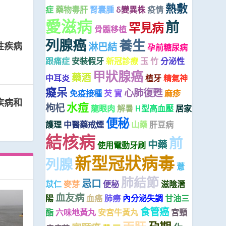
熱敷
症
藥物毒肝
腎囊腫
δ變異株
疫情
愛滋病
前
罕見病
骨髓移植
列腺癌
養生
性疾病
淋巴結
孕前糖尿病
跟痛症
安裝假牙
新冠診療
玉 竹
分泌性
甲狀腺癌
藥酒
中耳炎
植牙
精氣神
癡呆
心肺復甦
免疫接種
芡 實
麻疹
疾病和
水痘
枸杞
龍眼肉
解暑
H型高血壓
居家
便秘
護理
中醫藥戒煙
山藥
肝豆病
結核病
前
中藥
使用電動牙刷
新型冠狀病毒
列腺
薏
肺結節
忌口
苡仁
麥芽
便秘
滋陰潛
血友病
陽
血癌
肺癆
內分泌失調
甘油三
食管癌
酯
六味地黃丸
安宮牛黃丸
宮頸