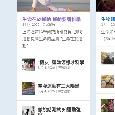
生命在於運動 運動要講科學
生物
8 月 4, 2026
|
專家說病
8 月 4, 20
上海體育科學研究所研究員 劉欣
生命如
運動提高生命的品質 “生命在於運
（Biolo
動”...
“糖友” 運動怎樣才科學
8 月 4, 2026
|
專家說病
本會周薇青會長等會見秦嶺教授
本會重啟健康講課
本會贈送物資與陳穎欣立法會議員同心抗疫..
陳竺副委員長授我會中國紅十字奉獻獎章...
討論合作事宜 祝賀從醫50年
三高主題的講座及義診
2 月 6, 2024
8 月 4, 2023
6 月 2, 2022
10 月 6, 2020
8 月 1, 2019
8 月 1, 2019
|
|
|
|
|
|
協會記事
協會記事
協會記事
協會記事
協會記事
協會記事
空腹運動有三大隱患
8 月 4, 2026
|
專家說病
做說話測試 知運動強
度