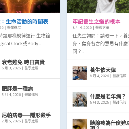
鐘：生命活動的時間表
牢記養生之道的根本
26
|
醫學進展
8 月 4, 2026
|
醫護信箱
時鐘那樣規律運行 生物鐘
仼先生詢問：請教一下，養
gical Clock或Body...
身、健身各含的意思有什麼
同？...
衰老難免 時日寶貴
6 月 3, 2026
|
醫學進展
養生依天律
8 月 4, 2026
|
醫護信箱
.
肥胖是一種病
3 月 4, 2026
|
醫學進展
什麼是老年病？
6 月 3, 2026
|
醫護信箱
尼帕病毒──隱形殺手
2 月 5, 2026
|
醫學進展
胰腺癌為什麼難
現？