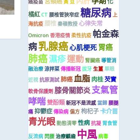
丙肝
孕期
宮頸癌
化
癌疫苗
黃 豆
糖尿病
橘紅
CT
腰椎管狹窄症
上
腰椎
心律失常
海抗疫
秦嶺教授
帕金森
Omicron
香港疫情
柔性抗疫
乳腺癌
病
胃癌
心肌梗死
肺癌
濕疹
運動
腎臟癌
導管消
融治療
涼拌菜
傳播新冠
拔牙
生薑
單眼
血脂
肺癌
肉桂
芡實
近視
抗原測試
支氣管
膝骨關節炎
軟骨保護劑
哮喘
雙酚類
新冠不是流感
當歸
腰腿
抑鬱症
枸杞子
卡介苗
痛
傳染病
偏方
青光眼
性病
動態清零
抗凝
胃食管
中風
反流病
閃腰
治療齲齒
病毒