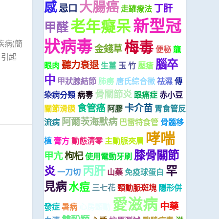
大腸癌
感
忌口
丁肝
走罐療法
新型冠
老年癡呆
甲醛
狀病毒
梅毒
疾病(簡
金錢草
便秘
龍
。引起
腦卒
聽力衰退
眼肉
生薑
玉 竹
壓瘡
中
甲狀腺結節
肺癆
唐氏綜合徵
祛濕
傳
骨關節炎
染病分類
病毒
跟痛症
赤小豆
食管癌
卡介苗
關節滑膜
阿膠
胃食管反
阿爾茨海默病
流病
巴雷特食管
骨髓移
哮喘
植
膏方
動態清零
主動脈夾層
膝骨關節
甲亢
枸杞
使用電動牙刷
炎
丙肝
罕
一刀切
山藥
免疫球蛋白
見病
水痘
三七花
頸動脈斑塊
隱形併
愛滋病
中藥
發症
暑病
心房顫動