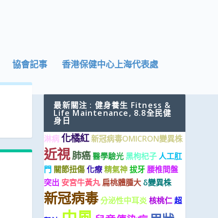
協會記事
香港保健中心上海代表處
最新關注 : 健身養生 Fitness &
Life Maintenance, 8.8全民健
身日
化橘紅
淋病
新冠病毒OMICRON變異株
近視
肺癌
醫學驗光
黑枸杞子
人工肛
門
關節扭傷
化療
精氣神
拔牙
腰椎間盤
突出
安宮牛黃丸
扁桃體腫大
δ變異株
新冠病毒
分泌性中耳炎
核桃仁
超
中風