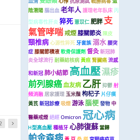
雙酚類
血清
心悸
抗原測試
戰勝病毒
滋
老年人
陰潛陽
腦出血
護理老年臥床
丙
支
猝死
肥胖
型病毒性肝炎
薏苡仁
氣管哮喘
戒煙
膝關節炎
陳皮
頸椎病
溺水
心源性猝死
牙套族
腰突
督灸
症
膝關節積液
軟骨保護劑
新冠肺
炎全球流行
耐藥結核病
黃疸
腎臟癌
流感
高血壓
濕疹
肺小結節
和新冠
乙肝
前列腺癌
血友病
抑鬱
射
枸杞子
頻消融
居家護理
玉米鬚
片仔癀
腦梗
游泳
黃芪
新冠診療
吸煙
發物
中
冠心病
醫藥戒煙
絕經
Omicron
2
心肺復蘇
H型高血壓
種植牙
當歸
帕金森病
黃 豆
桑 椹
宮頸癌疫苗