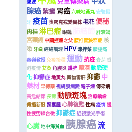
甲狀
兒童傳染病
聲波
腺癌
胃癌
紫癜
六味地黃丸
安裝假
疫苗
便秘
老花
牙
奧密克戎變異株
淋巴瘤
肺結節
肉桂
眼鏡
肝衰竭
宮頸癌
咳
中國控煙之父
腰椎管狹窄症
HPV
嗽
牙齒
經絡調理
涼拌菜
腰腿痛
運動
抗疫
秦嶺教授
免疫接種
麥芽
香
藥酒
動脈硬
港疫情
艾灸
角膜炎
護脾
抑鬱
中
化
抑鬱症
地黃丸
藥物毒肝
藥材
早搏藥
視網膜病變
電子煙
傳染病
動脈斑塊
高危結節
長壽
治療齲齒
心肺復甦
傳播新冠
腎囊腫
性病
疫情
慢
抑鬱症
性疲勞綜合徵
近視激光手術
胰腺癌
流
心臟
地中海貧血