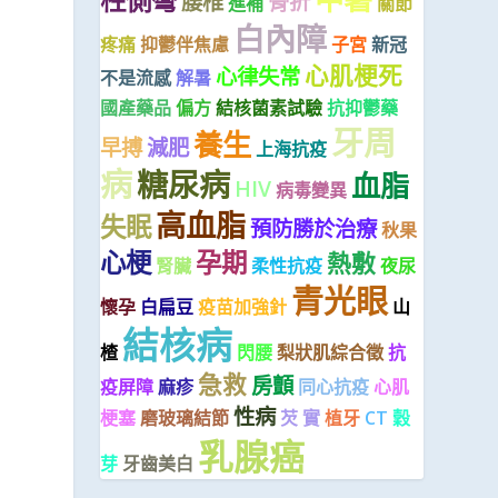
柱側彎
腰椎
骨折
進補
關節
白內障
疼痛
抑鬱伴焦慮
子宮
新冠
心肌梗死
心律失常
不是流感
解暑
國產藥品
偏方
結核菌素試驗
抗抑鬱藥
牙周
養生
早搏
減肥
上海抗疫
病
糖尿病
血脂
HIV
病毒變異
高血脂
失眠
預防勝於治療
秋果
心梗
孕期
熱敷
腎臟
柔性抗疫
夜尿
青光眼
懷孕
白扁豆
疫苗加強針
山
結核病
楂
閃腰
梨狀肌綜合徵
抗
急救
房顫
疫屏障
麻疹
同心抗疫
心肌
性病
梗塞
磨玻璃結節
芡 實
植牙
CT
穀
乳腺癌
芽
牙齒美白