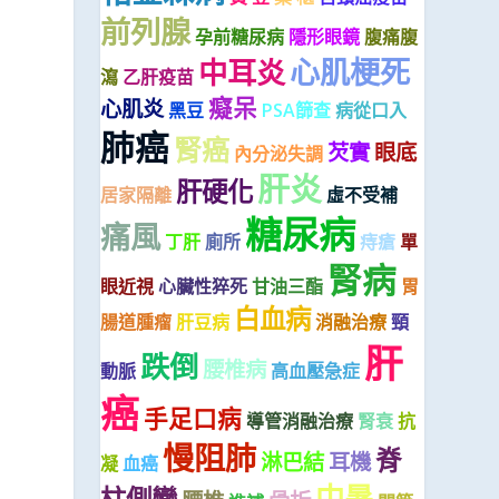
前列腺
孕前糖尿病
隱形眼鏡
腹痛腹
心肌梗死
中耳炎
瀉
乙肝疫苗
癡呆
心肌炎
黑豆
PSA篩查
病從口入
肺癌
腎癌
芡實
眼底
內分泌失調
肝炎
肝硬化
居家隔離
虛不受補
糖尿病
痛風
丁肝
廁所
痔瘡
單
腎病
眼近視
心臟性猝死
甘油三酯
胃
白血病
腸道腫瘤
肝豆病
消融治療
頸
肝
跌倒
腰椎病
動脈
高血壓急症
癌
手足口病
導管消融治療
腎衰
抗
慢阻肺
脊
淋巴結
耳機
凝
血癌
中暑