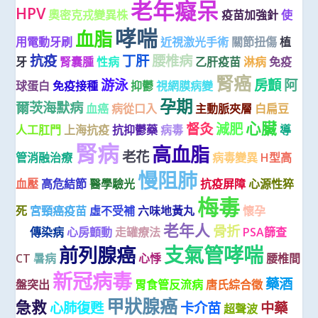
老年癡呆
HPV
奧密克戎變異株
疫苗加強針
使
哮喘
血脂
用電動牙刷
近視激光手術
關節扭傷
植
抗疫
丁肝
腰椎病
牙
腎囊腫
性病
乙肝疫苗
淋病
免疫
腎癌
游泳
房顫
阿
球蛋白
免疫接種
抑鬱
視網膜病變
孕期
爾茨海默病
血癌
病從口入
主動脈夾層
白扁豆
心臟
督灸
減肥
人工肛門
上海抗疫
抗抑鬱藥
病毒
導
腎病
高血脂
老花
管消融治療
病毒變異
H型高
慢阻肺
血壓
高危結節
醫學驗光
抗疫屏障
心源性猝
梅毒
死
宮頸癌疫苗
虛不受補
六味地黃丸
懷孕
赤小
老年人
骨折
豆
傳染病
心房顫動
走罐療法
PSA篩查
支氣管哮喘
前列腺癌
CT
暑病
心悸
腰椎間
新冠病毒
藥酒
盤突出
胃食管反流病
唐氏綜合徵
甲狀腺癌
急救
心肺復甦
卡介苗
中藥
超聲波