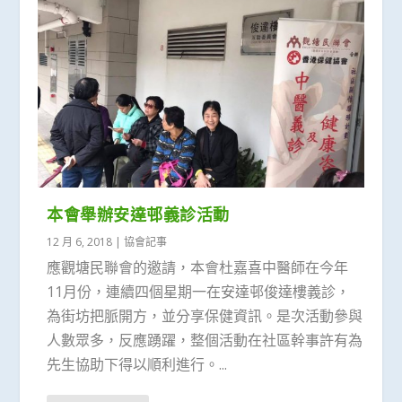
本會舉辦安達邨義診活動
12 月 6, 2018
|
協會記事
應觀塘民聯會的邀請，本會杜嘉喜中醫師在今年
11月份，連續四個星期一在安達邨俊達樓義診，
為街坊把脈開方，並分享保健資訊。是次活動參與
人數眾多，反應踴躍，整個活動在社區幹事許有為
先生協助下得以順利進行。...