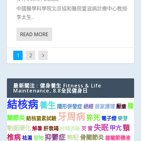
中國醫學科學院北京協和醫院愛滋病診療中心教授
李太生...
READ MORE
1
2
最新關注 : 健身養生 Fitness & Life
Maintenance, 8.8全民健身日
結核病
養生
膝
隱形併發症
絕經
居家護理
壓瘡
牙周病
猝死
關節炎
結核菌素試驗
電子煙
麥芽
失眠
頸
動脈硬化
甲亢
解暑
肝衰竭
射頻消融
芡 實
椎病
抑鬱症
枸杞
骨關節炎
祛濕
發物
膝關節積液