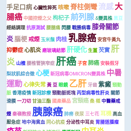
大
流感
脊柱側彎
手足口病
咳嗽
心臟性猝死
腸癌
前列腺
枸杞子
中國控煙之父
δ變異株
黑豆
膝骨關節
經絡調理
抗原測試
腰腿痛
閃腰
戰勝病毒
乳腺癌
炎
腦梗
戒煙
肉桂
玉米鬚
安宮牛黃丸
肝
肝硬化
抑鬱症
心肌炎
芡實
磨玻璃結節
生薑
肝癌
炎
肺癌
山楂
腰椎管狹窄症
子宮
安裝假牙
中暑
心梗
梨狀肌綜合徵
新冠病毒OMICRON變異株
乙肝
運動
紫癜
心律失常
黃 豆
眼鏡
牙齒
頸動
脈
香港疫情
新冠診療
頸動脈斑塊
丙型病毒性肝炎
關節
宮頸癌
滑膜
一刀切
甘油三酯
國產藥品
桑 椹
中醫藥戒
胰腺癌
耳機
煙
秦嶺教授
肺癆
夜尿
三七花
高血
壓急症
地中海貧血
同心抗疫
分泌性中耳炎
胃腸道腫瘤