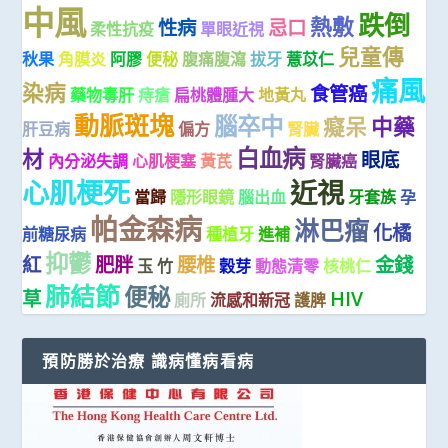
中風
跌倒
熱敷
性病
忌口
柔性抗疫
單眼近視
兒童傳
秋果
角膜炎
阿膠
便秘
腹痛腹瀉
拔牙
薏苡仁
痛風
染病
食管癌
藥物毒肝
痔瘡
扁桃體腫大
地黃丸
動脈斑塊
腦卒中
癡呆
中藥
肝豆病
偏方
腎臟
白血病
材
眼底
內分泌失調
心肌梗塞
黃芪
腎臟癌
心肌梗死
近視
當歸
隱形眼鏡
腦出血
牙套族
孕
帕金森病
淋巴瘤
化橘
前糖尿病
種植牙
進補
抑鬱
紅
肥胖
腰椎
金錢
玉 竹
穀芽
動態清零
核桃仁
肺結節
便秘
草
HIV
廁所
流感和新冠
護脾
預防勝於治療 識病懂病看病