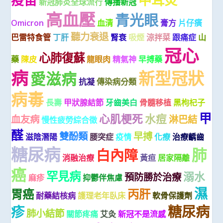
疫苗
中耳炎
新冠肺炎全球流行
傳播新冠
高血壓
青光眼
Omicron
血清
膏方
片仔癀
聽力衰退
巴雷特食管
丁肝
腎衰
吸煙
涼拌菜
跟痛症
山
冠心
心肺復蘇
藥
陳皮
龍眼肉
精氣神
早搏藥
病
新型冠狀
愛滋病
抗凝
傳染病分類
病毒
長壽
甲狀腺結節
牙齒美白
骨髓移植
黑枸杞子
甲
心肌梗死
水痘
血友病
淋巴結
慢性疲勞綜合徵
醛
雙酚類
早搏
滋陰潛陽
腰突症
疫情
化療
治療齲齒
糖尿病
肺
白內障
消融治療
黃疸
居家隔離
癌
罕見病
溺水
預防勝於治療
麻疹
抑鬱伴焦慮
濕
胃癌
丙肝
耐藥結核病
護理老年臥床
軟骨保護劑
糖尿病
疹
肺小結節
關節疼痛
艾灸
新冠不是流感