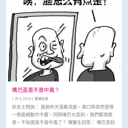
嘴巴歪是不是中風？
1 月 9, 2018
|
醫護信箱
許女士問詢： 我爸昨天清晨洗臉、漱口時突然發現
一側面頰動作不靈，同時嘴巴也歪斜，我們都很緊
張，不知道是不是中風了？ 陳醫生回答： 嘴巴歪斜