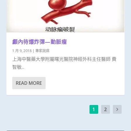
顱內待爆炸彈—動脈瘤
1 月 9, 2018
|
專家說病
上海中醫藥大學附屬曙光醫院神經外科主任醫師 費
智敏...
READ MORE
1
2