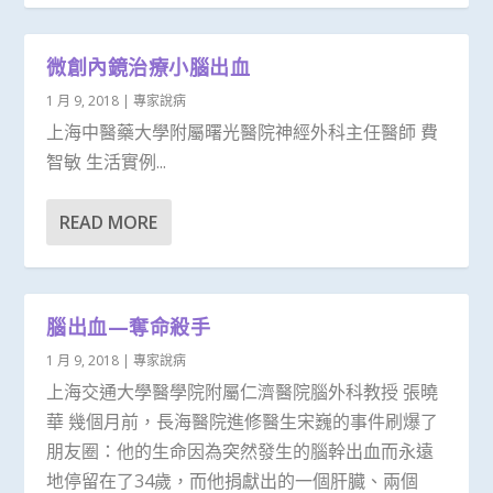
微創內鏡治療小腦出血
1 月 9, 2018
|
專家說病
上海中醫藥大學附屬曙光醫院神經外科主任醫師 費
智敏 生活實例...
READ MORE
腦出血—奪命殺手
1 月 9, 2018
|
專家說病
上海交通大學醫學院附屬仁濟醫院腦外科教授 張曉
華 幾個月前，長海醫院進修醫生宋巍的事件刷爆了
朋友圈：他的生命因為突然發生的腦幹出血而永遠
地停留在了34歲，而他捐獻出的一個肝臓、兩個