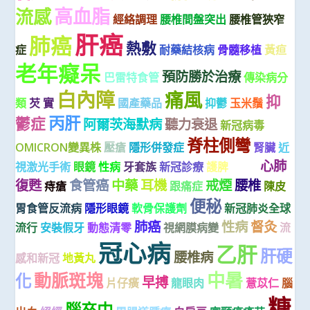
高血脂
流感
經絡調理
腰椎間盤突出
腰椎管狹窄
肝癌
肺癌
熱敷
症
耐藥結核病
骨髓移植
黃疸
老年癡呆
預防勝於治療
巴雷特食管
傳染病分
白內障
痛風
抑
類
芡 實
國產藥品
抑鬱
玉米鬚
丙肝
鬱症
阿爾茨海默病
聽力衰退
新冠病毒
脊柱側彎
OMICRON變異株
壓瘡
隱形併發症
腎臟
近
咳嗽
心肺
視激光手術
眼鏡
性病
牙套族
新冠診療
護脾
復甦
食管癌
中藥
耳機
戒煙
腰椎
痔瘡
跟痛症
陳皮
便秘
胃食管反流病
隱形眼鏡
軟骨保護劑
新冠肺炎全球
肺癌
性病
督灸
流行
安裝假牙
動態清零
視網膜病變
流
冠心病
乙肝
肝硬
腰椎病
感和新冠
地黃丸
中暑
動脈斑塊
化
早搏
片仔癀
龍眼肉
薏苡仁
腦
糖
腦卒中