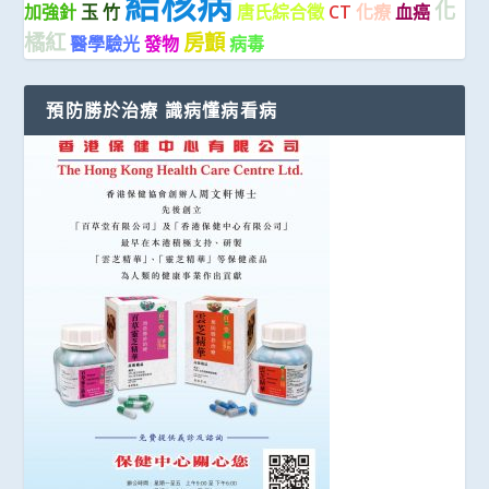
結核病
化
加強針
玉 竹
唐氏綜合徵
CT
化療
血癌
橘紅
房顫
醫學驗光
發物
病毒
預防勝於治療 識病懂病看病