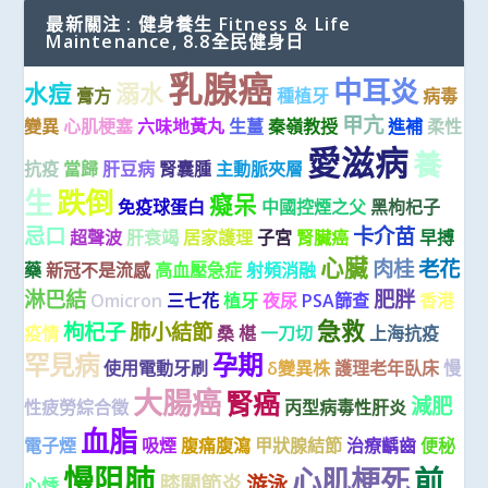
最新關注 : 健身養生 Fitness & Life
Maintenance, 8.8全民健身日
乳腺癌
中耳炎
水痘
溺水
膏方
種植牙
病毒
甲亢
變異
心肌梗塞
六味地黃丸
生薑
秦嶺教授
進補
柔性
愛滋病
養
抗疫
當歸
肝豆病
腎囊腫
主動脈夾層
生
跌倒
癡呆
免疫球蛋白
中國控煙之父
黑枸杞子
忌口
卡介苗
超聲波
肝衰竭
居家護理
子宮
腎臟癌
早搏
心臟
肉桂
老花
藥
新冠不是流感
高血壓急症
射頻消融
淋巴結
肥胖
Omicron
三七花
植牙
夜尿
PSA篩查
香港
急救
枸杞子
肺小結節
疫情
桑 椹
一刀切
上海抗疫
罕見病
孕期
使用電動牙刷
δ變異株
護理老年臥床
慢
大腸癌
腎癌
減肥
性疲勞綜合徵
丙型病毒性肝炎
血脂
電子煙
吸煙
腹痛腹瀉
甲狀腺結節
治療齲齒
便秘
慢阻肺
心肌梗死
前
膝關節炎
游泳
心悸