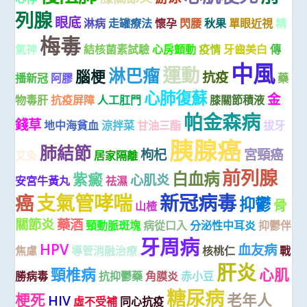
列腺
眼底
淋病
走罐療法
懷孕
閃腰
秋果
單眼近視
精
梅毒
氣神
結核菌素試驗
心房顫動
疫情
牙齒美白
傳
中風
運動
淋巴瘤
腦梗
抗疫
播新冠
阿膠
藥
心肺復蘇
金
物毒肝
抗疫屏障
人工肛門
膝關節積液
帕金森病
錢草
地中海貧血
涼拌菜
甘油三酯
拔牙
胰腺癌
肺結節
枸杞
宮頸癌
艾灸
居家隔離
前列腺
白血病
紫癜
心肌炎
安宮牛黃丸
祛濕
支氣管哮喘
新冠病毒
癌
抑鬱
骨
山楂
關節炎
藥酒
頸動脈斑塊
病從口入
分泌性中耳炎
抑鬱伴
牙周病
HPV
血友病
焦慮
導管消融治療
核桃仁
戰
肝炎
頸椎病
心肌
勝病毒
抗抑鬱藥
角膜炎
赤小豆
糖尿病
梗死
老年人
HIV
虛不受補
同心抗疫