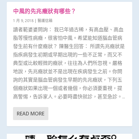
中風的先兆癥狀有哪些？
1 月 9, 2018
|
醫護信箱
讀者範婆婆問詢： 我已年過古稀，有高血壓、高血
脂等慢性病癥，很害怕中風。希望能知道腦血管病
發生前有什麼癥狀？ 陳醫生回答： 所謂先兆癥狀是
指疾病發生初期或早期出現的一些不正常，而又不
典型或比較輕微的癥狀，往往為人們所忽視。嚴格
地說，先兆癥狀並不是出現在疾病發生之前。你問
詢的其實是腦血管病發生早期的先兆癥狀，下列五
個癥狀如果出現一個或者幾個，你必須要重視，提
高警惕，告訴家人。必要時盡快就診，甚至急診。...
READ MORE