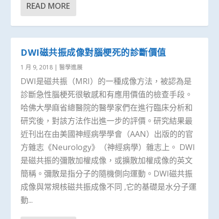
READ MORE
DWI磁共振成像對腦梗死的診斷價值
1 月 9, 2018
|
醫學進展
DWI是磁共振（MRI）的一種成像方法，被認為是
診斷急性腦梗死很敏感和有應用價值的檢查手段。
哈佛大學麻省總醫院的醫學家們在進行臨床分析和
研究後，對該方法作出進一步的評價。研究結果最
近刊出在由美國神經病學學會（AAN）出版的的官
方雜志《Neurology》（神經病學）雜志上。 DWI
是磁共振的彌散加權成像，或擴散加權成像的英文
簡稱。彌散是指分子的隨機側向運動。DWI磁共振
成像與常規核磁共振成像不同 ,它的基礎是水分子運
動...