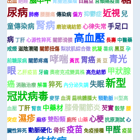
出血
絕經
胃腸道腫瘤
白扁豆
宮頸癌疫苗
尿病
近視
兒
抑鬱症
肺癆
腰腿痛
傳染病
偏方
腎病
童傳染病
手足口
心律失常
磨玻璃結節
高血壓
病
丁肝
心源性猝死
關節滑膜
長壽
中醫藥
戒煙
滋陰潛陽
關節扭傷
梨狀肌綜合徵
抗凝
暑病
黑豆
孕
哮喘
青光
胃癌
前糖尿病
關節疼痛
黃芪
黃 豆
眼
甲狀腺
乙肝疫苗
牙齒
奧密克戎變異株
高危結節
新型
癌
失眠
猝死
消融治療
解暑
內分泌失調
冠狀病毒
麥芽
血清
扁桃體腫大
頸動脈
H型高
膝骨關節炎
中藥材
丁肝
芡實
血壓
腎衰
穀芽
腰
濕疹
心梗
雙酚類
突症
麻疹
廁所
山藥
抗原測試
心
疫苗
甲醛
動脈硬化
骨折
臟性猝死
免疫接種
疫苗