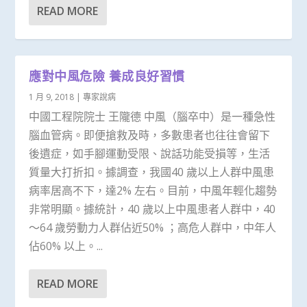
READ MORE
應對中風危險 養成良好習慣
1 月 9, 2018
|
專家說病
中國工程院院士 王隴德 中風（腦卒中）是一種急性
腦血管病。即便搶救及時，多數患者也往往會留下
後遺症，如手腳運動受限、說話功能受損等，生活
質量大打折扣。據調查，我國40 歲以上人群中風患
病率居高不下，達2% 左右。目前，中風年輕化趨勢
非常明顯。據統計，40 歲以上中風患者人群中，40
～64 歲勞動力人群佔近50% ；高危人群中，中年人
佔60% 以上。...
READ MORE