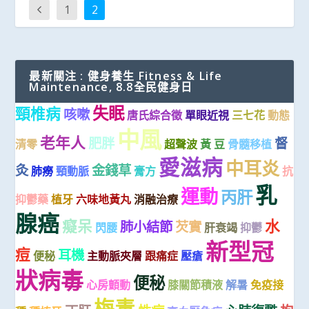
1
2
最新關注 : 健身養生 Fitness & Life
Maintenance, 8.8全民健身日
失眠
頸椎病
咳嗽
唐氏綜合徵
單眼近視
三七花
動態
中風
老年人
肥胖
督
清零
超聲波
黃 豆
骨髓移植
愛滋病
中耳炎
灸
金錢草
肺癆
頸動脈
膏方
抗
乳
運動
丙肝
抑鬱藥
植牙
六味地黃丸
消融治療
腺癌
癡呆
水
肺小結節
芡實
閃腰
肝衰竭
抑鬱
新型冠
痘
耳機
便秘
主動脈夾層
跟痛症
壓瘡
狀病毒
便秘
心房顫動
膝關節積液
解暑
免疫接
梅毒