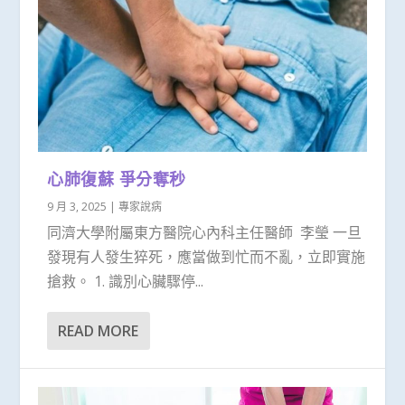
心肺復蘇 爭分奪秒
9 月 3, 2025
|
專家說病
同濟大學附屬東方醫院心內科主任醫師 李瑩 一旦
發現有人發生猝死，應當做到忙而不亂，立即實施
搶救。 1. 識別心臟驟停...
READ MORE