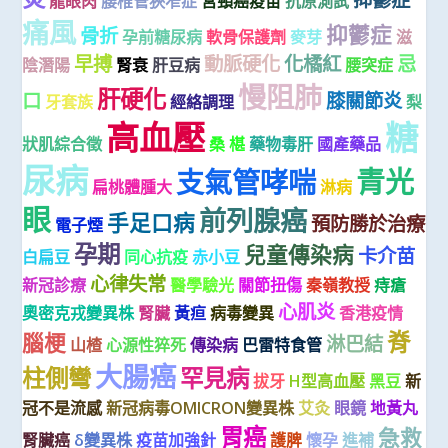
龍眼肉
腰椎管狹窄症
宮頸癌疫苗
抗原測試
痛風
抑鬱症
骨折
孕前糖尿病
軟骨保護劑
麥芽
滋
早搏
動脈硬化
化橘紅
忌
陰潛陽
腎衰
肝豆病
腰突症
慢阻肺
肝硬化
口
膝關節炎
牙套族
經絡調理
梨
高血壓
糖
狀肌綜合徵
桑 椹
藥物毒肝
國產藥品
尿病
青光
支氣管哮喘
扁桃體腫大
淋病
眼
前列腺癌
手足口病
預防勝於治療
電子煙
孕期
兒童傳染病
卡介苗
白扁豆
同心抗疫
赤小豆
心律失常
新冠診療
醫學驗光
關節扭傷
秦嶺教授
痔瘡
心肌炎
奧密克戎變異株
腎臟
黃疸
病毒變異
香港疫情
脊
腦梗
淋巴結
山楂
心源性猝死
傳染病
巴雷特食管
大腸癌
柱側彎
罕見病
拔牙
H型高血壓
黑豆
新
冠不是流感
新冠病毒OMICRON變異株
艾灸
眼鏡
地黃丸
胃癌
急救
腎臟癌
δ變異株
疫苗加強針
護脾
懷孕
進補