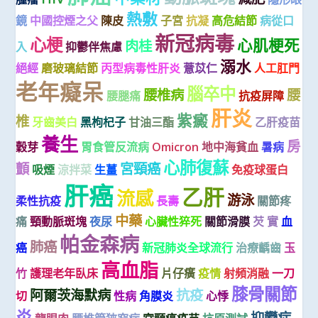
熱敷
鏡
中國控煙之父
陳皮
子宮
抗凝
高危結節
病從口
新冠病毒
心梗
心肌梗死
肉桂
入
抑鬱伴焦慮
溺水
絕經
磨玻璃結節
丙型病毒性肝炎
薏苡仁
人工肛門
老年癡呆
腦卒中
腰椎病
腰
腰腿痛
抗疫屏障
肝炎
紫癜
椎
牙齒美白
黑枸杞子
甘油三酯
乙肝疫苗
養生
房
穀芽
胃食管反流病
Omicron
地中海貧血
暑病
心肺復蘇
顫
宮頸癌
吸煙
涼拌菜
生薑
免疫球蛋白
肝癌
乙肝
流感
游泳
柔性抗疫
長壽
關節疼
中藥
痛
頸動脈斑塊
夜尿
心臟性猝死
關節滑膜
芡 實
血
帕金森病
肺癌
癌
新冠肺炎全球流行
治療齲齒
玉
高血脂
竹
護理老年臥床
片仔癀
疫情
射頻消融
一刀
膝骨關節
阿爾茨海默病
抗疫
切
性病
角膜炎
心悸
炎
抑鬱症