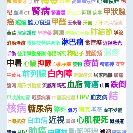
丁肝
性病
心肺復甦
枸
種
種植牙
高血壓急症
腎病
甲狀腺
杞
血清
CT
腎囊腫
腦出血
阿膠
病毒
癌
甲醛
戒煙
聽力衰退
玉米鬚
牙齒
丁肝
PSA篩查
肺結節
藥酒
黃芪
居家護理
早搏藥
傳染病分類
導管
淋巴瘤
食管癌
消融治療
慢性疲勞綜合徵
近視激光
濕疹
枸杞子
雙酚類
手術
使用電動牙刷
傳播新冠
中暑
疫苗
抑鬱
心臟
心肌梗塞
發物
精氣神
安宮
白內障
前列腺
牛黃丸
走罐療法
居家隔離
腹痛
血脂
跌倒
腎癌
腹瀉
隱形併發症
流感和新冠
山藥
結
HPV
血友病
甲狀腺結節
戰勝病毒
中醫藥戒煙
核病
糖尿病
猝死
眼底
老花
偏方
虛不受補
近視
心肌梗死
白血病
上海抗疫
當歸
胃腸道
肺癌
動脈斑塊
中藥材
HIV
減肥
腫瘤
隱形眼