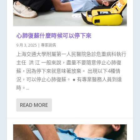
心肺復蘇什麼時候可以停下來
9 月 3, 2025
|
專家說病
上海交通大學附屬第一人民醫院急診危重病科執行
主任 洪 江 一般來說，盡量不要隨意停止心肺復
蘇，因為停下來就意味著放棄。 出現以下4種情
況，可以停止心肺復蘇。 ● 有專業醫務人員到達
時。...
READ MORE