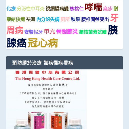
哮喘
化療
分泌性中耳炎
視網膜病變
核桃仁
麻疹
耐
牙
藥結核病
祛濕
內分泌失調
廁所
秋果
腰椎間盤突出
胰
周病
甲亢
骨關節炎
安裝假牙
結核菌素試驗
腺癌
冠心病
預防勝於治療 識病懂病看病