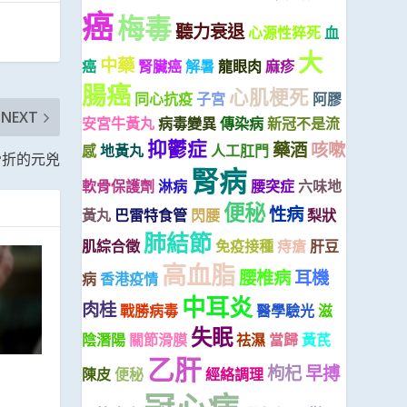
癌
梅毒
聽力衰退
心源性猝死
血
大
中藥
癌
腎臟癌
解暑
龍眼肉
麻疹
腸癌
心肌梗死
同心抗疫
子宮
阿膠
NEXT
安宮牛黃丸
病毒變異
傳染病
新冠不是流
抑鬱症
藥酒
咳嗽
感
地黃丸
人工肛門
骨折的元兇
腎病
軟骨保護劑
淋病
腰突症
六味地
便秘
性病
黃丸
巴雷特食管
閃腰
梨狀
肺結節
肌綜合徵
免疫接種
痔瘡
肝豆
高血脂
腰椎病
耳機
病
香港疫情
中耳炎
肉桂
戰勝病毒
醫學驗光
滋
失眠
陰潛陽
關節滑膜
祛濕
當歸
黃芪
乙肝
枸杞
早搏
陳皮
便秘
經絡調理