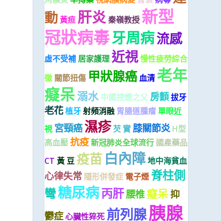
新型
肝炎
動
黃疸
秦嶺教授
冠狀病毒
牙周病
流感
近視
虛不受補
居家護理
慢性疲勞綜合
老年
甲狀腺癌
徵
關節扭傷
血清
癡呆
溺水
房顫
中國控煙之父
拔牙
老花
植牙
射頻消融
胃腸道腫瘤
單眼近
濕疹
宮頸癌
膝關節炎
視
芡 實
H型
抗疫
高血壓
新冠肺炎全球流行
國產藥品
白內障
疫苗
CT
黃 豆
地中海貧血
脊柱側
心律失常
隱形併發症
電子煙
糖尿病
彎
丙肝
癡呆
腰椎
抑
胰腺
前列腺
鬱症
心臟性猝死