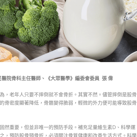
民醫院骨科主任醫師、《大眾醫學》編委會委員
張
偉
為，老年人只要不摔倒就不會骨折。其實不然。儘管摔倒是股骨
的骨密度顯著降低，骨骼變得脆弱，輕微的外力便可能導致股骨
固然重要，但並非唯一的預防手段。補充足量維生素D、科學運
之，預防股骨頸骨折，必須關注骨質健康和改善生活方式。科學