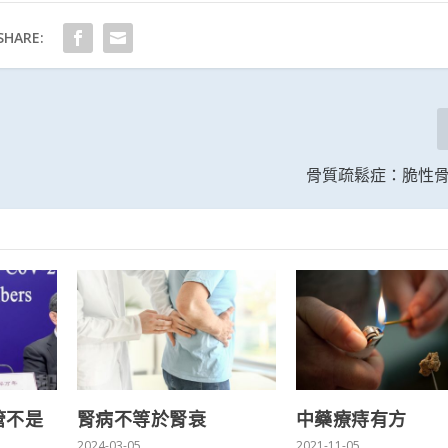
SHARE:
骨質疏鬆症：脆性
管不是
腎病不等於腎衰
中藥療痔有方
2024-03-05
2021-11-05