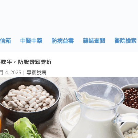
信箱
中醫中藥
防病益壽
雜誌查閱
醫院檢索
享晚年，防股骨頸骨折
月 4, 2025
|
專家說病