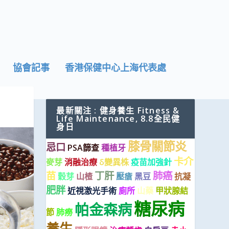
協會記事
香港保健中心上海代表處
最新關注 : 健身養生 Fitness &
Life Maintenance, 8.8全民健
身日
膝骨關節炎
忌口
PSA篩查
種植牙
卡介
麥芽
消融治療
δ變異株
疫苗加強針
苗
丁肝
肺癌
穀芽
山楂
壓瘡
黑豆
抗凝
肥胖
近視激光手術
廁所
山藥
甲狀腺結
糖尿病
帕金森病
節
肺癆
養生