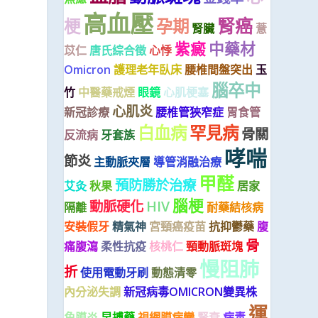
高血壓
腎癌
梗
孕期
腎臟
薏
紫癜
中藥材
苡仁
唐氏綜合徵
心悸
Omicron
護理老年臥床
腰椎間盤突出
玉
腦卒中
竹
中醫藥戒煙
眼鏡
心肌梗塞
心肌炎
新冠診療
腰椎管狹窄症
胃食管
白血病
罕見病
骨關
反流病
牙套族
哮喘
節炎
主動脈夾層
導管消融治療
甲醛
預防勝於治療
艾灸
秋果
居家
腦梗
動脈硬化
HIV
隔離
耐藥結核病
安裝假牙
精氣神
宮頸癌疫苗
抗抑鬱藥
腹
骨
痛腹瀉
柔性抗疫
核桃仁
頸動脈斑塊
慢阻肺
折
使用電動牙刷
動態清零
內分泌失調
新冠病毒OMICRON變異株
運
角膜炎
早搏藥
視網膜病變
腎衰
病毒