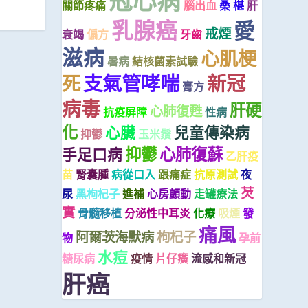
冠心病
關節疼痛
腦出血
桑 椹
肝
乳腺癌
愛
戒煙
衰竭
偏方
牙齒
滋病
心肌梗
暑病
結核菌素試驗
支氣管哮喘
新冠
死
膏方
病毒
肝硬
心肺復甦
抗疫屏障
性病
化
心臟
兒童傳染病
抑鬱
玉米鬚
抑鬱
心肺復蘇
手足口病
乙肝疫
苗
腎囊腫
病從口入
跟痛症
抗原測試
夜
芡
尿
黑枸杞子
進補
心房顫動
走罐療法
實
骨髓移植
分泌性中耳炎
化療
吸煙
發
痛風
阿爾茨海默病
枸杞子
物
孕前
水痘
糖尿病
疫情
片仔癀
流感和新冠
肝癌