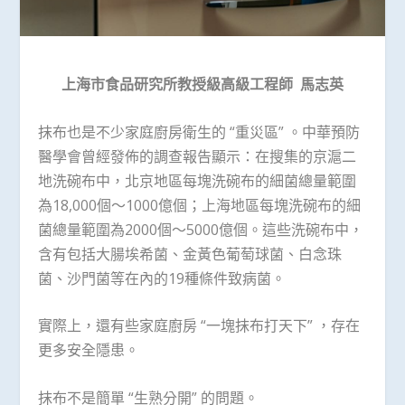
上海市食品研究所教授級高級工程師
馬志英
抹布也是不少家庭廚房衛生的 “重災區” 。中華預防
醫學會曾經發佈的調查報告顯示：在搜集的京滬二
地洗碗布中，北京地區每塊洗碗布的細菌總量範圍
為18,000個～1000億個；上海地區每塊洗碗布的細
菌總量範圍為2000個～5000億個。這些洗碗布中，
含有包括大腸埃希菌、金黃色葡萄球菌、白念珠
菌、沙門菌等在內的19種條件致病菌。
實際上，還有些家庭廚房 “一塊抹布打天下” ，存在
更多安全隱患。
抹布不是簡單 “生熟分開” 的問題。