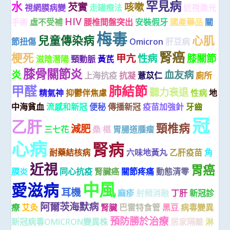
罕見病
水
芡實
咳嗽
視網膜病變
走罐療法
近視激光
HIV
手術
虛不受補
腰椎間盤突出
安裝假牙
國產藥品
關
梅毒
兒童傳染病
心肌
節扭傷
Omicron
肝豆病
腎癌
梗死
甲亢
性病
膝關節
滋陰潛陽
頸動脈
黃芪
膝骨關節炎
炎
血友病
上海抗疫
抗凝
薏苡仁
廁所
甲醛
肺結節
聽力衰退
精氣神
抑鬱伴焦慮
性病
地
中海貧血
流感和新冠
便秘
傳播新冠
疫苗加強針
牙齒
冠
乙肝
頸椎病
減肥
三七花
桑 椹
胃腸道腫瘤
心病
腎病
耐藥結核病
六味地黃丸
乙肝疫苗
角
近視
胃癌
膜炎
同心抗疫
腎臟癌
關節疼痛
動態清零
中風
愛滋病
耳機
麻疹
射頻消融
丁肝
新冠診
阿爾茨海默病
療
艾灸
腎臟
巴雷特食管
黑豆
病毒變異
預防勝於治療
新冠病毒OMICRON變異株
居家隔離
淋