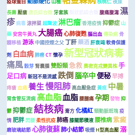
動脈硬化
疫球蛋白
山楂
核桃仁
夜尿
濕
長壽
壓瘡
唐氏綜合徵
牙套族
梨狀肌綜合徵
腹痛腹瀉
疹
淋巴瘤
抑鬱症
病毒
涼拌菜
超聲波
香港疫情
山
大腸癌
心肺復甦
藥
安宮牛黃丸
腦出血
傳染病
骨
游泳
丁肝
藥酒
髓移植
中國控煙之父
肝衰竭
軟骨保護
新型冠狀病毒
白血病
劑
肺癆
CT
懷孕
痛風
急救
手
雙酚類
穀芽
腎囊腫
奧密克戎變異株
跌倒
腦卒中
便秘
足口病
早搏
新冠不是流感
慢阻肺
養生
中暑
痔瘡
血癌
高血壓急症
黃疸
高血脂
血脂
孕期
胃食管反流病
腰腿痛
發物
抑
結核病
抑鬱症
化橘紅
鬱
膏方
頸動脈斑塊
疫
紫癜
肥胖
肺癌
腰椎病
情
閃腰
柔性抗疫
膝關節積液
心肺復蘇
溺
肺小結節
磨玻璃結節
吸煙
H型高血壓