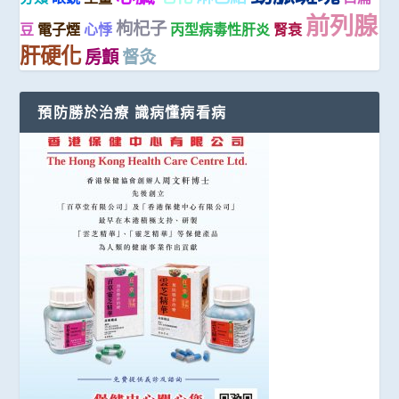
前列腺
枸杞子
豆
電子煙
心悸
丙型病毒性肝炎
腎衰
肝硬化
房顫
督灸
預防勝於治療 識病懂病看病