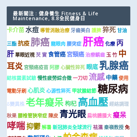
最新關注 : 健身養生 Fitness & Life
Maintenance, 8.8全民健身日
水痘
猝死
卡介苗
導管消融治療
牙齒美白
護脾
甘油
肝癌
肺癌
丙
抗疫
三酯
龍眼肉
腰突症
化療
中
肝
食管癌
宮頸癌
單眼近視
芡 實
治療齲齒
玉 竹
乳腺癌
耳炎
眼底
宮頸癌疫苗
阿膠
心臟性猝死
流感
中藥
結核菌素試驗
慢性疲勞綜合徵
一刀切
使用
糖尿病
心肌炎
電動牙刷
心源性猝死
甲狀腺結節
高血壓
老年癡呆
枸杞
δ變異株
經絡調理
青光眼
癡呆
秋果
腰椎管狹窄症
陳皮
扁桃體腫大
哮喘
抑鬱
解暑
新冠肺炎全球流行
祛濕
秦嶺教授
免
帕金森病