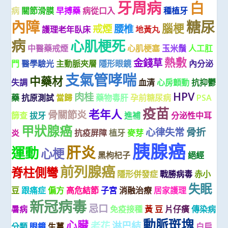
牙周病
白
病
關節滑膜
早搏藥
病從口入
種植牙
內障
糖尿
腦梗
戒煙
腰椎
護理老年臥床
地黃丸
病
心肌梗死
中醫藥戒煙
心肌梗塞
玉米鬚
人工肛
熱敷
金錢草
門
醫學驗光
主動脈夾層
隱形眼鏡
內分泌
支氣管哮喘
中藥材
失調
血清
心房顫動
抗抑鬱
HPV
肉桂
藥
抗原測試
當歸
藥物毒肝
孕前糖尿病
PSA
疫苗
老年人
骨關節炎
篩查
拔牙
進補
分泌性中耳
甲狀腺癌
心律失常
骨折
炎
抗疫屏障
植牙
麥芽
胰腺癌
肝炎
運動
心梗
黑枸杞子
絕經
前列腺癌
脊柱側彎
隱形併發症
戰勝病毒
赤小
失眠
豆
跟痛症
偏方
高危結節
子宮
消融治療
居家護理
新冠病毒
忌口
暑病
免疫接種
黃 豆
片仔癀
傳染病
動脈斑塊
心臟
老花
淋巴結
分類
眼鏡
生薑
白扁