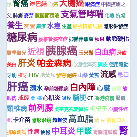
大腸癌
腎癌
淋巴結
悸
血癌
跟痛症
中國控煙之
支氣管哮喘
父
肺癆
麥芽
膝關節積液
化療
抗凝
養生
水痘
芡 實
麻疹
生薑
結核菌素試驗
隱形併發症
糖尿病
動脈硬化
腰椎管狹窄症
抑鬱伴焦慮
秋果
胰腺癌
近視
白血病
醫學驗光
玉米鬚
牙齒
肝炎
帕金森病
美白
心源性猝死
陳皮
使用電動
流感
HIV
忌口
牙刷
植牙
地黃丸
發物
絕經
山藥
黃芪
肝癌
白內障
溺水
心臟
孕前糖尿病
長壽
龍
腦梗
戒煙
心肌炎
眼肉
桑 椹
吸煙
CT
香港疫情
壓瘡
前列腺
頸椎病
枸杞子
奧密克戎變異株
心臟性猝
高血脂
卡介苗
死
隱形眼鏡
超聲波
黃 豆
病從口入
腎
中耳炎
甲醛
性病
抗原測試
便秘
胃腸道腫瘤