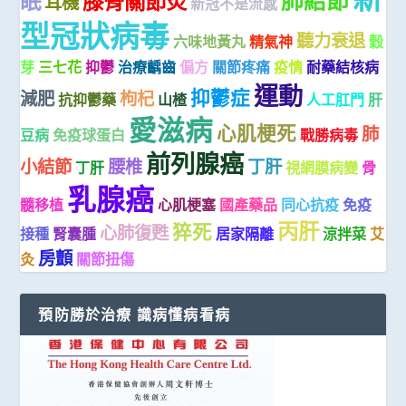
眠
膝骨關節炎
耳機
新冠不是流感
型冠狀病毒
聽力衰退
六味地黃丸
精氣神
穀
芽
三七花
抑鬱
治療齲齒
偏方
關節疼痛
疫情
耐藥結核病
運動
抑鬱症
減肥
枸杞
抗抑鬱藥
山楂
人工肛門
肝
愛滋病
心肌梗死
肺
豆病
免疫球蛋白
戰勝病毒
前列腺癌
小結節
腰椎
丁肝
丁肝
視網膜病變
骨
乳腺癌
髓移植
心肌梗塞
國產藥品
同心抗疫
免疫
丙肝
猝死
心肺復甦
接種
腎囊腫
居家隔離
涼拌菜
艾
房顫
灸
關節扭傷
預防勝於治療 識病懂病看病