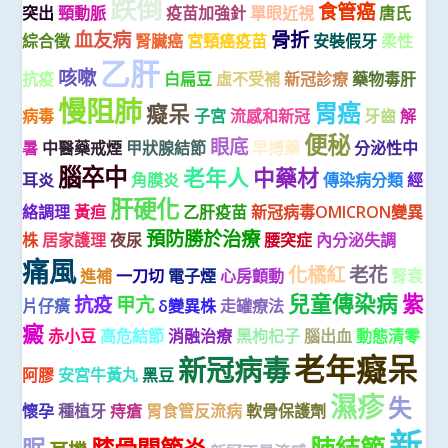
跌倒
食管癌
突出
頸動脈
疫苗加強針
單眼近視
唐氏
血友病
骨折
綜合徵
腎臟癌
宮頸癌疫苗
安裝假牙
柔性
乙肝
咳嗽
抗疫
白扁豆
虛不受補
新冠診療
藥物毒肝
慢阻肺
胃癌
癡呆
病毒
子宮
流感和新冠
牙齒
解
便秘
眼底
暑
中醫藥戒煙
甲狀腺結節
早搏藥
分泌性中
腦卒中
老年人
中藥材
耳炎
角膜炎
傳染病分類
經
肝硬化
絡調理
黃疸
乙肝疫苗
新冠病毒OMICRON變異
預防勝於治療
株
居家護理
夜尿
腰突症
內分泌失調
痛風
化橘紅
老花
進補
一刀切
電子煙
心房顫動
腎衰
兒童傳染病
紫
抗疫
甲亢
片仔癀
δ變異株
走罐療法
癜
赤小豆
高危結節
消融治療
黑枸杞子
腦出血
動態清零
老年癡呆
新冠病毒
阿膠
安宮牛黃丸
黑豆
濕疹
失
懷孕
種植牙
痔瘡
胃食管反流病
軟骨保護劑
新
肺結節