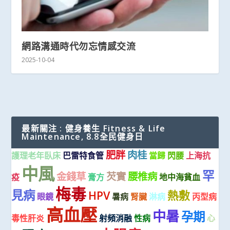
網路溝通時代勿忘情感交流
2025-10-04
最新關注 : 健身養生 Fitness & Life
Maintenance, 8.8全民健身日
肥胖
肉桂
護理老年臥床
巴雷特食管
當歸
閃腰
上海抗
中風
罕
金錢草
芡實
腰椎病
疫
膏方
地中海貧血
梅毒
見病
HPV
熱敷
眼鏡
暑病
腎臟
淋病
丙型病
高血壓
中暑
孕期
毒性肝炎
射頻消融
性病
心