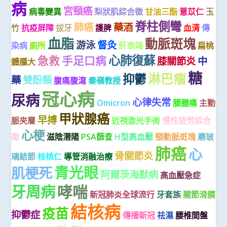
病
宮頸癌
病毒變異
梨狀肌綜合徵
甘油三酯
薏苡仁
玉
脊柱側彎
肺癌
藥酒
竹
抗疫屏障
拔牙
護脾
血清
傳
血脂
動脈斑塊
游泳
督灸
染病
廁所
肝衰竭
扁桃
心肺復蘇
急救
手足口病
膝關節炎
中
體腫大
糖
淋巴瘤
抑鬱
藥
雙酚類
腹痛腹瀉
秦嶺教授
冠心病
尿病
心律失常
Omicron
腰腿痛
主動
甲狀腺癌
早搏
脈夾層
近視激光手術
慢性疲勞綜合
心梗
徵
滋陰潛陽
PSA篩查
H型高血壓
頸動脈斑塊
磨玻
肺癌
心
骨關節炎
璃結節
核桃仁
導管消融治療
青光眼
肌梗死
阿爾茨海默病
高血壓急症
哮喘
牙周病
新冠肺炎全球流行
牙套族
關節滑膜
結核病
疫苗
抑鬱症
傳播新冠
祛濕
腰椎間盤