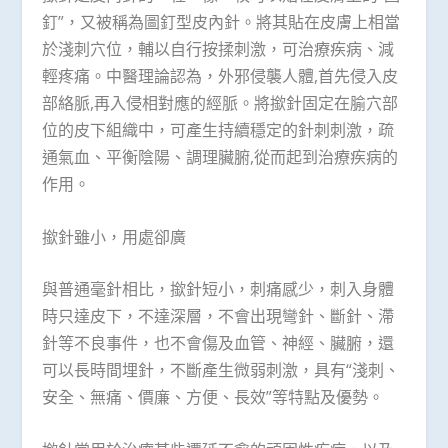
釘”，又被稱為圖釘型皮內針。將其貼在皮膚上相當
於淺刺穴位，輔以自行按揉刺激，可治療疾病、減
輕疼痛。中醫理論認為，外邪侵襲人體,首先侵入皮
部絡脈,再入侵相對應的經脈。將撳針固定在腧穴部
位的皮下組織中，可產生持續穩定的針刺刺激，疏
通氣血、平衡陰陽、調理臟腑,從而起到治療疾病的
作用。
撳針雖小，用處卻廣
與普通毫針相比，撳針短小，刺痛感少，刺入身體
時只達皮下，不達深層，不會出現彎針、斷針、滯
針等不良事件，也不會傷及血管、神經、臟腑，還
可以長時間埋針，不斷產生微弱刺激，具有“淺刺、
安全、無痛、價廉、方便、長效”等特點及優勢。