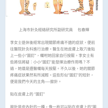
上海市針灸經絡研究所副研究員 包春輝
李女士退休後經常出現關節疼痛不適的症狀，便前
往醫院針灸科進行治療。醫生在她皮膚上取穴後貼
上一些小“圖釘”，囑咐她回家自行按壓。李女士有
些將信將疑：小小“圖釘”能發揮治療作用嗎？不
過，她還是遵醫囑每天按壓。不久以後，她的關節
疼痛症狀果然有所減輕。這些形似“圖釘”的短針，
便是我們今天的主角──撳針。
貼在皮膚上的 “圖釘”
撳針是皮內針的一種，像一枚可以貼在皮膚上的“圖