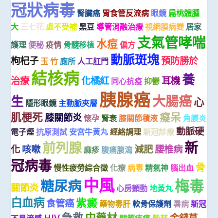
冠狀病毒
腎臟癌
胃食管反流病
眼鏡
扁桃體腫
大
三七花
虛不受補
黑豆
導管消融治療
視網膜病變
居家
支氣管哮喘
水痘
護理
便秘
疫情
骨髓移植
偏方
動脈斑塊
枸杞子
預防勝於
玉 竹
廁所
人工肛門
結核病
養
治療
化橘紅
耳機
同心抗疫
抑鬱
胰腺癌
大腸癌
生
心
隱形眼鏡
主動脈夾層
肌梗死
癡呆
膝關節炎
懷孕
腎衰
膝關節積液
角膜炎
動脈硬
電子煙
抗原測試
安宮牛黃丸
經絡調理
新冠診療
新
前列腺
化
咳嗽
減肥
腰椎病
麻疹
腹痛腹瀉
冠病毒
骨
慢性疲勞綜合徵
化療
病毒
精氣神
腦出血
中風
梅毒
糖尿病
關節炎
心房顫動
地黃丸
白血病
紫癜
食管癌
藥物毒肝
軟骨保護劑
暑病
新冠
急救
中藥材
HIV
金錢草