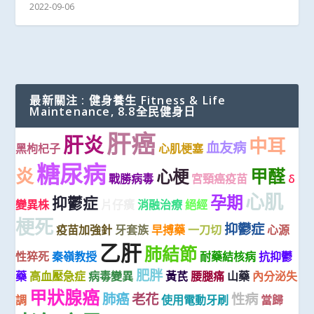
2022-09-06
最新關注 : 健身養生 Fitness & Life
Maintenance, 8.8全民健身日
肝癌
肝炎
中耳
血友病
黑枸杞子
心肌梗塞
糖尿病
炎
甲醛
心梗
戰勝病毒
宮頸癌疫苗
δ
心肌
孕期
抑鬱症
變異株
片仔癀
消融治療
絕經
梗死
抑鬱症
疫苗加強針
牙套族
早搏藥
一刀切
心源
乙肝
肺結節
性猝死
秦嶺教授
耐藥結核病
抗抑鬱
肥胖
藥
高血壓急症
病毒變異
黃芪
腰腿痛
山藥
內分泌失
甲狀腺癌
肺癌
老花
性病
調
使用電動牙刷
當歸