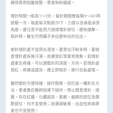
確保再用指腹按壓，患者無刺痛感。
埋針時間一般為1～3天，留針期間應每隔3～4小時
按壓一次，每處每次點按20下，力度以自身能承受
為度。要注意不能用力搓揉埋針部位，避免撞擊。
取針時，醫生可用鑷子夾住膠布向外拉出。
撳針埋針處不宜用水浸泡。夏季出汗較多時，要檢
查埋針處有無汗浸、皮膚發紅等異常現象。若埋針
處產生疼痛，可以調整針的深度、方向。若埋針處
發紅、疼痛或感染，應立即取針，進行包紮處理。
雖然撳針方便快捷、操作簡單，但仍是一種針灸方
法，患者應在醫師指導下操作，禁止隨意埋針、揉
壓。存在紅腫、化膿感染、紫癜、瘢痕的部位及關
節部位，均不宜使用；皮膚過敏者、出血性疾病患
者也不宜使用。