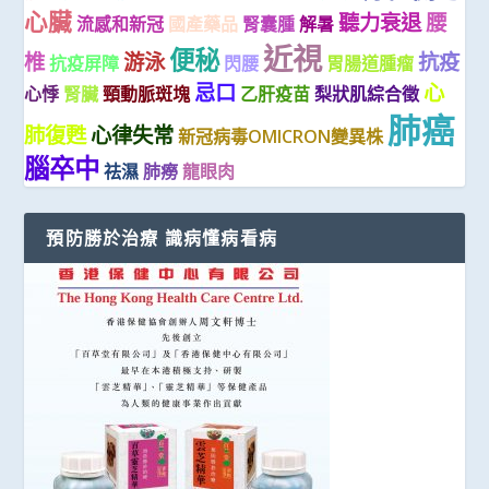
心臟
聽力衰退
腰
流感和新冠
國產藥品
腎囊腫
解暑
近視
便秘
椎
游泳
抗疫
抗疫屏障
閃腰
胃腸道腫瘤
忌口
心
心悸
腎臟
頸動脈斑塊
乙肝疫苗
梨狀肌綜合徵
肺癌
肺復甦
心律失常
新冠病毒OMICRON變異株
腦卒中
祛濕
肺癆
龍眼肉
預防勝於治療 識病懂病看病