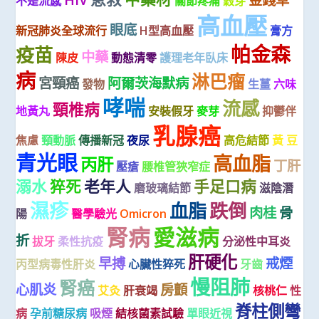
不是流感
關節疼痛
穀芽
高血壓
眼底
新冠肺炎全球流行
H型高血壓
膏方
帕金森
疫苗
中藥
陳皮
動態清零
護理老年臥床
病
淋巴瘤
宮頸癌
阿爾茨海默病
發物
生薑
六味
哮喘
流感
頸椎病
地黃丸
安裝假牙
麥芽
抑鬱伴
乳腺癌
焦慮
頸動脈
傳播新冠
夜尿
高危結節
黃 豆
青光眼
高血脂
丙肝
丁肝
壓瘡
腰椎管狹窄症
溺水
猝死
老年人
手足口病
磨玻璃結節
滋陰潛
濕疹
血脂
跌倒
肉桂
骨
陽
醫學驗光
Omicron
腎病
愛滋病
折
拔牙
柔性抗疫
分泌性中耳炎
肝硬化
早搏
戒煙
丙型病毒性肝炎
心臟性猝死
牙齒
慢阻肺
腎癌
心肌炎
房顫
艾灸
肝衰竭
核桃仁
性
脊柱側彎
病
孕前糖尿病
吸煙
結核菌素試驗
單眼近視