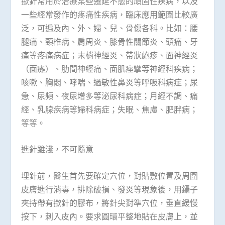
撳針常用於治療某些遷延不愈的頑固性疾病，以及
一些經常發作的疼痛性疾病，臨床應用範圍比較廣
泛，可遍及內、外、婦、兒、骨傷各科。比如：腰
腿痛、頸椎病、肩周炎、膝骨性關節炎、頭痛、牙
痛等疼痛病症；末梢神經炎、帶狀皰疹、面神經炎
（面癱）、肋間神經痛、面肌痙攣等神經科疾病；
咳嗽、胸悶、哮喘、過敏性鼻炎等呼吸科病症；尿
急、尿頻、夜尿增多等泌尿科病症；月經不調、痛
經、乳腺疾病等婦科病症；失眠、焦慮、肥胖病；
等等。
進針雖淺，不可隨意
埋針前，醫生首先要確定穴位，對貼敷位置及周圍
皮膚進行消毒，排除破損、發炎等現象後，用鑷子
夾持帶有撳針的膠布，將針尖對準穴位，垂直緩慢
按下，刺入皮內。要求圓環平整地貼在皮膚上，並