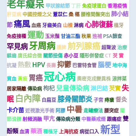
老年癡呆
甲狀腺結節
丁肝
免疫球蛋白
香港疫情
肺小結
肝豆病
中國控煙之父
薏苡仁
桑 椹
腰椎間盤突出
痛風
心肺復蘇
節
血癌
牙齒美白
山楂
淋病
植牙
運動
免疫接種
玉米鬚
甘油三酯
秋果
進補
PSA篩查
牙周病
前列腺癌
罕見病
護脾
超聲波
治療
齲齒
唐氏綜合徵
關節扭傷
赤小豆
隱形併發症
CT
芡 實
抑鬱
熱敷
HPV
腦梗
抗凝
長壽
巴雷特食管
地中海
冠心病
胃癌
貧血
黃疸
奧密克戎變異株
涼拌菜
失
兒童傳染病
枸杞
淋巴結
芡實
居家隔離
傳染病
白內障
眠
膝骨關節炎
督灸
白扁豆
子宮
痔瘡
中暑
卡介苗
近視激光手術
阿膠
走罐療法
腰突症
關
甲亢
雙
節滑膜
射頻消融
傳染病分類
中醫藥戒煙
跟痛症
新型
酚類
藥酒
血清
種植牙
上海抗疫
病從口入