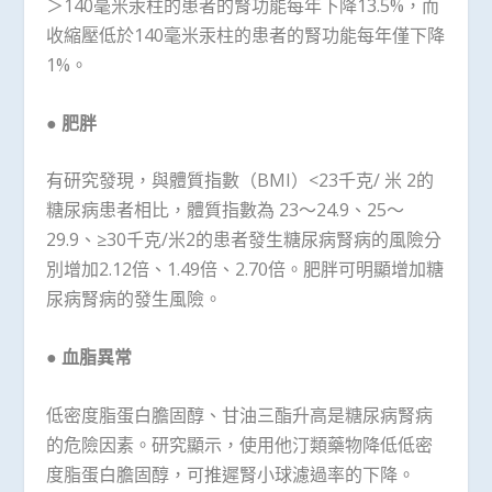
＞140毫米汞柱的患者的腎功能每年下降13.5%，而
收縮壓低於140毫米汞柱的患者的腎功能每年僅下降
1%。
●
肥胖
有研究發現，與體質指數（BMI）<23千克/
米
2
的
糖尿病患者相比，體質指數為 23～24.9、25～
29.9、≥30千克/米
2
的患者發生糖尿病腎病的風險分
別增加2.12倍、1.49倍、2.70倍。肥胖可明顯增加糖
尿病腎病的發生風險。
●
血脂異常
低密度脂蛋白膽固醇、甘油三酯升高是糖尿病腎病
的危險因素。研究顯示，使用他汀類藥物降低低密
度脂蛋白膽固醇，可推遲腎小球濾過率的下降。