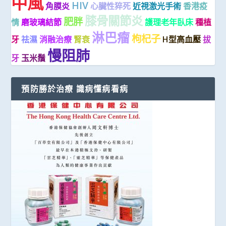
中風
HIV
角膜炎
心臟性猝死
近視激光手術
香港疫
膝骨關節炎
肥胖
情
磨玻璃結節
護理老年臥床
種植
淋巴瘤
枸杞子
牙
祛濕
消融治療
腎衰
H型高血壓
拔
慢阻肺
牙
玉米鬚
預防勝於治療 識病懂病看病