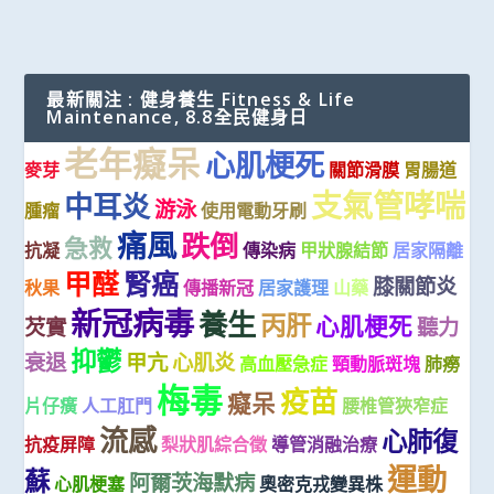
最新關注 : 健身養生 Fitness & Life
Maintenance, 8.8全民健身日
老年癡呆
心肌梗死
麥芽
關節滑膜
胃腸道
支氣管哮喘
中耳炎
游泳
腫瘤
使用電動牙刷
痛風
跌倒
急救
抗凝
傳染病
甲狀腺結節
居家隔離
甲醛
腎癌
膝關節炎
秋果
傳播新冠
居家護理
山藥
新冠病毒
養生
丙肝
心肌梗死
芡實
聽力
抑鬱
衰退
甲亢
心肌炎
高血壓急症
頸動脈斑塊
肺癆
梅毒
疫苗
癡呆
片仔癀
人工肛門
腰椎管狹窄症
流感
心肺復
抗疫屏障
梨狀肌綜合徵
導管消融治療
運動
蘇
阿爾茨海默病
心肌梗塞
奧密克戎變異株