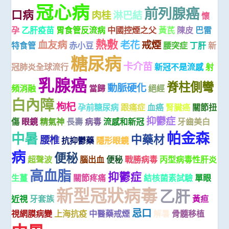
冠心病
前列腺癌
口病
肉桂
淋巴結
懷
孕
乙肝疫苗
胃食管反流病
中國控煙之父
黃芪
陳皮
巴雷
熱敷
血友病
老花
戒煙
特食管
赤小豆
腰突症
丁肝
新
糖尿病
卡介苗
冠肺炎全球流行
新冠不是流感
射
乳腺癌
脊柱側彎
動脈硬化
頻消融
當歸
絕經
白內障
枸杞
孕前糖尿病
跟痛症
血癌
腎臟癌
關節扭
抑鬱症
傷
眼鏡
精氣神
長壽
病毒
流感和新冠
牙齒美白
帕金森
中暑
中藥材
腰椎
抗抑鬱藥
隱形眼鏡
病
便秘
超聲波
腦出血
便秘
戰勝病毒
丙型病毒性肝炎
高血脂
抑鬱症
生薑
關節疼痛
結核菌素試驗
單眼
新型冠狀病毒
乙肝
近視
牙套族
黃疸
忌口
視網膜病變
上海抗疫
中醫藥戒煙
解暑
骨髓移植