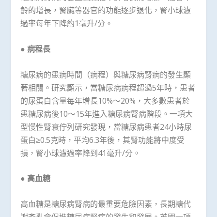
齡的增長，腎臟等器官的功能逐步退化，腎小球濾
過率每年下降約1毫升/分。
●
病程長
糖尿病的患病時間（病程）與糖尿病腎病的發生顯
著相關。研究顯示，當糖尿病病程超過5年時，患者
的尿蛋白含量每年增長10%～20%，大多數患者於
患糖尿病後10～15年進入糖尿病腎病階段。一項大
型慢性腎衰佇列研究發現，當糖尿病患者24小時尿
蛋白≥0.5克時，平均6.3年後，其腎功能將中度受
損，腎小球濾過率降到41毫升/分。
●
高血糖
高血糖是糖尿病腎病的最重要危險因素，長期糖代
謝紊亂會促進糖尿病腎病的發生和發展。英國一項