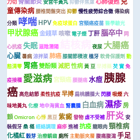
兒
骨關節炎
心肺復甦
刀切
安宮牛黃丸
抑鬱伴焦慮
童傳染病
腰椎間盤突出
抑鬱
慢性疲勞綜合徵
傳染病
哮喘
HPV
分類
免疫球蛋白
宮頸癌疫苗
醫學驗光
甲狀腺癌
腦卒中
金錢草
咳嗽
丁肝
電子煙
同
結核病
大腸癌
失眠
心抗疫
滋陰潛陽
夜尿
心臟
肺癌
暑病
涼拌菜
膝關節積液
植牙
軟骨保護劑
動
胃癌
雙酚類
減肥
性病
態清零
黃 豆
早搏藥
芡 實
免
胰腺
愛滋病
水痘
宮頸癌
疫接種
腰腿痛
癌
早搏
高危結節
柔性抗疫
扁桃體腫大
閃腰
吸煙
六
濕疹
白血病
房
味地黃丸
化療
地中海貧血
腎囊腫
肝炎
紫癜
顫
Omicron
心悸
黑豆
發物
虛不受補
安
頸椎病
抗疫
裝假牙
桑 椹
經絡調理
麻疹
進補
龍眼肉
手足
化橘紅
穀芽
治療齲齒
廁所
主動脈夾層
腹痛腹瀉