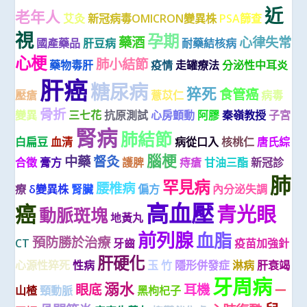
近
老年人
艾灸
新冠病毒OMICRON變異株
PSA篩查
視
孕期
藥酒
心律失常
國產藥品
肝豆病
耐藥結核病
心梗
肺小結節
藥物毒肝
疫情
走罐療法
分泌性中耳炎
肝癌
糖尿病
猝死
食管癌
壓瘡
薏苡仁
病毒
骨折
變異
三七花
抗原測試
心房顫動
阿膠
秦嶺教授
子宮
腎病
肺結節
白扁豆
血清
病從口入
核桃仁
唐氏綜
腦梗
中藥
督灸
合徵
膏方
護脾
痔瘡
甘油三酯
新冠診
肺
罕見病
腰椎病
療
δ變異株
腎臟
偏方
內分泌失調
高血壓
癌
青光眼
動脈斑塊
地黃丸
前列腺
血脂
預防勝於治療
CT
牙齒
疫苗加強針
肝硬化
心源性猝死
性病
玉 竹
隱形併發症
淋病
肝衰竭
牙周病
溺水
眼底
耳機
山楂
頸動脈
黑枸杞子
一