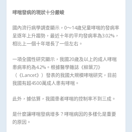
哮喘發病的現狀十分嚴峻
國內流行病學調查顯示，0～14歲兒童哮喘的發病率
呈逐年上升趨勢，最近十年的平均發病率為3.02%，
相比上一個十年增長了一倍左右。
一項全國性研究顯示，我國20歲及以上的成人哮喘
患病率約為4.2%。根據醫學雜誌《柳葉刀》
（《Lancet》）發表的我國大規模哮喘研究，目前
我國有超4500萬成人患有哮喘。
此外，據估算，我國患者哮喘的控制率不到三成。
是什麼讓哮喘發病增多？哮喘病因的多樣化是重要
的原因。