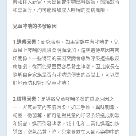
修和住入新家，天然氣或生物燃料做飯，燃燒蚊香
和熏香等，均可能增加成人哮喘的發病風險。
兒童哮喘的多發原因
1.
遺傳因素：
研究表明，如果家族中有哮喘史，兒
童患上哮喘的風險會明顯增加，這與遺傳基因有密
切關係。一些特定的基因突變會導致呼吸道過敏反
應加劇，從而使兒童更容易發生哮喘。因此家長在
瞭解自身家族是否有哮喘遺傳史的基礎上，可以更
好地預防和管理兒童哮喘；
2.
環境因素：
是導致兒童哮喘多發的重要原因之
一，尤其是室內空氣污染，如二手煙、異味刺激、
粉塵、黴菌等，都可能對兒童的呼吸系統造成刺激
和損害，進而引發哮喘。城市化和工業化進程加快
導致了空氣品質下降，兒童暴露在大氣污染物中的