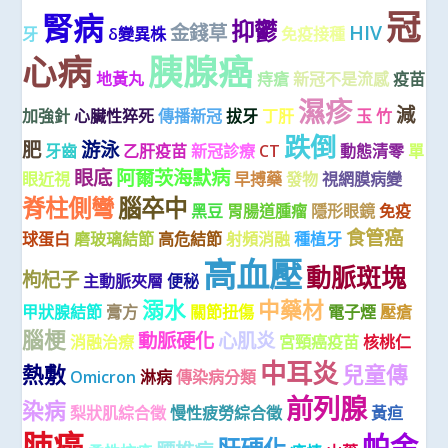
冠
腎病
抑鬱
金錢草
HIV
牙
δ變異株
免疫接種
心病
胰腺癌
地黃丸
痔瘡
新冠不是流感
疫苗
濕疹
減
加強針
心臟性猝死
傳播新冠
拔牙
丁肝
玉 竹
跌倒
肥
游泳
牙齒
乙肝疫苗
新冠診療
CT
動態清零
單
眼底
阿爾茨海默病
眼近視
早搏藥
發物
視網膜病變
脊柱側彎
腦卒中
黑豆
胃腸道腫瘤
隱形眼鏡
免疫
食管癌
球蛋白
磨玻璃結節
高危結節
射頻消融
種植牙
高血壓
動脈斑塊
枸杞子
主動脈夾層
便秘
溺水
中藥材
甲狀腺結節
膏方
關節扭傷
電子煙
壓瘡
腦梗
動脈硬化
心肌炎
消融治療
宮頸癌疫苗
核桃仁
中耳炎
熱敷
兒童傳
Omicron
淋病
傳染病分類
前列腺
染病
梨狀肌綜合徵
慢性疲勞綜合徵
黃疸
肺癌
帕金