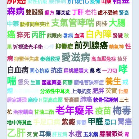
肝硬化
腰椎病
柔性抗疫
疫情
山藥
森病
雙酚類
丁肝
老花
偏方
腰突症
虛不受補
腎衰
支氣管哮喘
大腸
中藥
肉桂
腰椎間盤突出
白內障
癌
丙肝
猝死
龍眼肉
暑病
血清
腎臟
秋
前列腺癌
抑鬱症
性
果
近視激光手術
心悸
精氣神
愛滋病
病
抑鬱伴焦慮
秦嶺教授
高血壓急症
植牙
哮
白血病
抗疫
同心抗疫
扁桃體腫大
桑 椹
一刀切
喘
養生
督灸
戒
生薑
國產藥品
阿膠
腰椎管狹窄症
煙
肥胖
芡實
孕前糖尿病
分泌性中耳炎
上海抗疫
化療
肺癌
居家護理
麻疹
H型高血壓
腎囊腫
軟骨保護劑
三七
老年癡呆
梅毒
疫苗
花
治療齲齒
甘油三酯
甲醛
胃癌
手足口病
紫癜
忌口
地中海貧血
抑鬱
乙肝
水痘
耳機
膝關節炎
芡 實
肝豆病
玉米鬚
胃