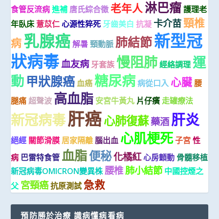
淋巴瘤
老年人
食管反流病
進補
唐氏綜合徵
護理老
頸椎
卡介苗
年臥床
薏苡仁
心源性猝死
牙齒美白
抗凝
新型冠
乳腺癌
肺結節
病
解暑
頸動脈
狀病毒
慢阻肺
運
血友病
牙套族
經絡調理
糖尿病
動
甲狀腺癌
心臟
血癌
病從口入
腰
高血脂
腿痛
超聲波
安宮牛黃丸
片仔癀
走罐療法
肝癌
肝炎
新冠病毒
心肺復蘇
藥酒
心肌梗死
絕經
關節滑膜
居家隔離
腦出血
子宮
性
血脂
便秘
化橘紅
病
巴雷特食管
心房顫動
骨髓移植
腰椎
肺小結節
新冠病毒OMICRON變異株
中國控煙之
急救
宮頸癌
父
抗原測試
預防勝於治療 識病懂病看病