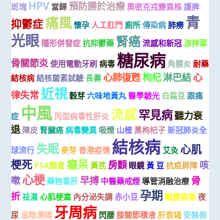
HPV
預防勝於治療
斑塊
當歸
奧密克戎變異株
護脾
青
痛風
抑鬱症
懷孕
人工肛門
廁所
傳染病
肺癆
光眼
腎癌
隱形併發症
抗抑鬱藥
流感和新冠
涼拌菜
糖尿病
骨關節炎
使用電動牙刷
病毒
角膜炎
耐藥
心肺復甦
枸杞
淋巴結
心
結核病
結核菌素試驗
長壽
近視
律失常
穀芽
六味地黃丸
醫學驗光
白扁豆
跟痛
中風
流感
罕見病
聽力衰
症
丙型病毒性肝炎
退
陳皮
腎臟癌
病毒變異
吸煙
山楂
黑枸杞子
新冠肺炎全
結核病
失眠
心肌
球流行
麥芽
香港疫情
艾灸
梗死
癡呆
房顫
咳
PSA篩查
黃芪
眼鏡
黃 豆
抗疫屏障
心梗
嗽
早搏
骨
藥物毒肝
中醫藥戒煙
導管消融治療
孕期
折
祛濕
心肌梗塞
內分泌失調
赤小豆
戰勝病毒
夜
牙周病
尿
滋陰潛陽
閃腰
膝關節積液
肝衰竭
安裝假