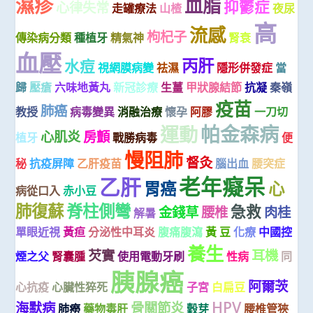
濕疹
血脂
抑鬱症
心律失常
走罐療法
山楂
夜尿
高
流感
枸杞子
傳染病分類
種植牙
精氣神
腎衰
血壓
丙肝
水痘
視網膜病變
祛濕
隱形併發症
當
歸
壓瘡
六味地黃丸
新冠診療
生薑
甲狀腺結節
抗凝
秦嶺
疫苗
肺癌
教授
病毒變異
消融治療
懷孕
阿膠
一刀切
帕金森病
運動
心肌炎
房顫
植牙
戰勝病毒
便
慢阻肺
督灸
秘
抗疫屏障
乙肝疫苗
腦出血
腰突症
老年癡呆
乙肝
胃癌
心
病從口入
赤小豆
肺復蘇
脊柱側彎
急救
金錢草
腰椎
肉桂
解暑
單眼近視
黃疸
分泌性中耳炎
腹痛腹瀉
黃 豆
化療
中國控
養生
芡實
耳機
煙之父
腎囊腫
使用電動牙刷
性病
同
胰腺癌
阿爾茨
心抗疫
心臟性猝死
子宮
白扁豆
HPV
海默病
骨關節炎
肺癆
藥物毒肝
穀芽
腰椎管狹