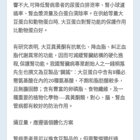
響不大
,
可降低腎病患者的尿蛋白排泄率、腎小球濾
過率、腎血漿流量及白蛋白清除率。在供給等量大
豆蛋白和動物蛋白時
,
大豆蛋白對腎功能的保護作用
比動物蛋白好。
有研究表明, 大豆異黃酮有抗氧化、降血脂、糾正血
脂代謝異常的功能，因而可減緩腎臟結構的硬化進
程,保護腎功能。我國腎臟病專業創始人之一錢桐蓀
先生也撰文為豆製品“闢謠”：大豆蛋白中含有8種必
需氨基酸在內的20種氨基酸，不飽和脂肪酸較多，
且無膽固醇；含有豐富的卵磷脂、食物纖維，及一
種重要的植物化學物──異黃酮類，對心、腦、腎血
管病都有較好的防治作用。
攝豆量，應遵循個體化方案
腎病患者是可以進食豆製品的，但要警惕矯枉過