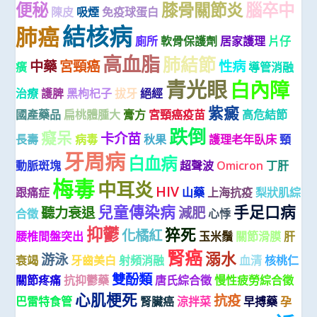
便秘
膝骨關節炎
腦卒中
陳皮
吸煙
免疫球蛋白
結核病
肺癌
廁所
軟骨保護劑
居家護理
片仔
高血脂
肺結節
中藥
宮頸癌
性病
癀
導管消融
青光眼
白內障
治療
護脾
黑枸杞子
拔牙
絕經
紫癜
國產藥品
扁桃體腫大
膏方
宮頸癌疫苗
高危結節
跌倒
癡呆
卡介苗
長壽
病毒
秋果
護理老年臥床
頸
牙周病
白血病
動脈斑塊
超聲波
Omicron
丁肝
梅毒
中耳炎
HIV
跟痛症
山藥
上海抗疫
梨狀肌綜
兒童傳染病
手足口病
聽力衰退
減肥
合徵
心悸
抑鬱
猝死
化橘紅
腰椎間盤突出
玉米鬚
關節滑膜
肝
腎癌
溺水
游泳
衰竭
牙齒美白
射頻消融
血清
核桃仁
雙酚類
關節疼痛
抗抑鬱藥
唐氏綜合徵
慢性疲勞綜合徵
心肌梗死
抗疫
巴雷特食管
腎臟癌
涼拌菜
早搏藥
孕