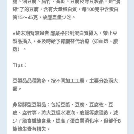
腸、油豆腐、腐竹、香乾、豆腐皮等豆製品，是“濃
縮”了的豆腐，含有大量蛋白質，每100克中含蛋白
質15～45克，故應盡量少吃。
●終末期腎衰患者
應嚴格限制蛋白質攝入，禁止豆
製品攝入，並及時給予腎臟替代治療（如血透、腹
透）。
Tips
：
豆製品品種繁多，按不同加工工藝，主要分為兩大
類。
非發酵型豆製品：包括豆漿、豆腐、豆腐乾、豆
皮、腐竹等，將大豆經水浸泡、磨細等處理後，減
少了膳食纖維含量，提高了蛋白質消化率，但部份B
族維生素有損失。