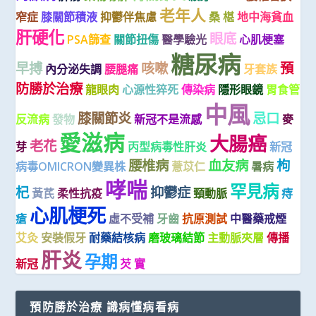
老年人
窄症
膝關節積液
抑鬱伴焦慮
桑 椹
地中海貧血
肝硬化
眼底
PSA篩查
關節扭傷
醫學驗光
心肌梗塞
糖尿病
早搏
咳嗽
預
內分泌失調
腰腿痛
牙套族
防勝於治療
龍眼肉
心源性猝死
傳染病
隱形眼鏡
胃食管
中風
膝關節炎
忌口
反流病
發物
新冠不是流感
麥
愛滋病
大腸癌
老花
芽
丙型病毒性肝炎
新冠
腰椎病
血友病
枸
病毒OMICRON變異株
薏苡仁
暑病
哮喘
罕見病
杞
抑鬱症
黃芪
柔性抗疫
頸動脈
痔
心肌梗死
瘡
虛不受補
牙齒
抗原測試
中醫藥戒煙
艾灸
安裝假牙
耐藥結核病
磨玻璃結節
主動脈夾層
傳播
肝炎
孕期
新冠
芡 實
預防勝於治療 識病懂病看病