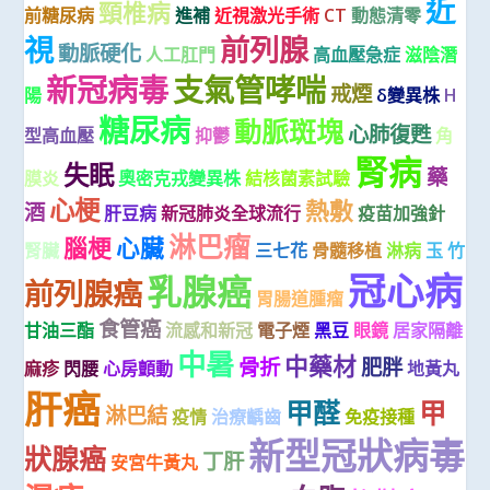
近
頸椎病
前糖尿病
進補
近視激光手術
CT
動態清零
視
前列腺
動脈硬化
人工肛門
高血壓急症
滋陰潛
新冠病毒
支氣管哮喘
戒煙
陽
δ變異株
H
糖尿病
動脈斑塊
心肺復甦
型高血壓
抑鬱
角
腎病
失眠
藥
膜炎
奧密克戎變異株
結核菌素試驗
心梗
熱敷
酒
肝豆病
新冠肺炎全球流行
疫苗加強針
淋巴瘤
腦梗
心臟
腎臟
三七花
骨髓移植
淋病
玉 竹
冠心病
乳腺癌
前列腺癌
胃腸道腫瘤
食管癌
甘油三酯
流感和新冠
電子煙
黑豆
眼鏡
居家隔離
中暑
中藥材
骨折
肥胖
麻疹
閃腰
心房顫動
地黃丸
肝癌
甲醛
甲
淋巴結
疫情
治療齲齒
免疫接種
新型冠狀病毒
狀腺癌
丁肝
安宮牛黃丸