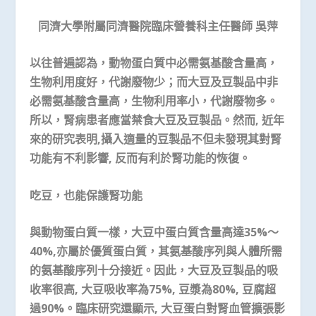
同濟大學附屬同濟醫院臨床營養科主任醫師
吳萍
以往普遍認為，動物蛋白質中必需氨基酸含量高，
生物利用度好，代謝廢物少；而大豆及豆製品中非
必需氨基酸含量高，生物利用率小，代謝廢物多。
所以，腎病患者應當禁食大豆及豆製品。然而
,
近年
來的研究表明
,
攝入適量的豆製品不但未發現其對腎
功能有不利影響
,
反而有利於腎功能的恢復。
吃豆，也能保護腎功能
與動物蛋白質一樣，大豆中蛋白質含量高達
35%
～
40%,
亦屬於優質蛋白質，其氨基酸序列與人體所需
的氨基酸序列十分接近。因此，大豆及豆製品的吸
收率很高
,
大豆吸收率為
75%,
豆漿為
80%,
豆腐超
過
90%
。臨床研究還顯示
,
大豆蛋白對腎血管擴張影