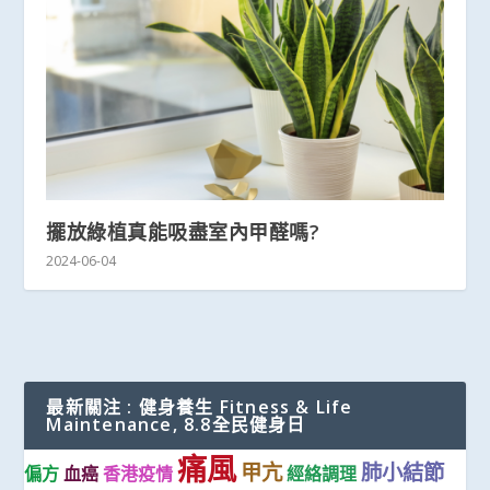
擺放綠植真能吸盡室內甲醛嗎?
2024-06-04
最新關注 : 健身養生 Fitness & Life
Maintenance, 8.8全民健身日
痛風
甲亢
肺小結節
偏方
血癌
香港疫情
經絡調理