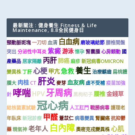
最新關注 : 健身養生 Fitness & Life
Maintenance, 8.8全民健身日
白血病
頸動脈斑塊
一刀切
血清
磨玻璃結節
腰椎間盤
紫癜
游泳
突出
分泌性中耳炎
懷孕
腎囊腫
心房顫動
國
丙肝
肺癌
產藥品
居家隔離
麻疹
新冠病毒OMICRON
養生
心梗
急救
甲亢
變異株
丁肝
治療齲齒
扁桃體
肝炎
肉桂
血友病
腫大
CT
麥芽
虛不受補
疫苗加強
哮喘
牙周病
HPV
腰椎
金錢草
針
黑枸杞子
冠心病
結核菌素試驗
人工肛門
戰勝病毒
護理老
甲醛
年臥床
新冠診療
薏苡仁
病毒變異
腎臟癌
抗抑鬱
白內障
老年人
心肌
藥
精氣神
奧密克戎變異株