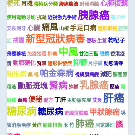
心肺復蘇
梗死
耳機
傳染病分類
腹痛腹瀉
射頻消融
胰腺癌
使用電動牙刷
抗凝
近視激光手術
電子煙
痛風
心臟
手足口病
安裝假牙
山楂
隱形眼鏡
腰突
新型冠狀病毒
戒煙
枸杞子
症
便秘
生薑
中風
骨髓移植
免疫接種
肺癆
甘油三酯
眼鏡
香港疫
抑鬱
動脈硬化
情
腎衰
隱形併發症
片仔癀
動態清零
帕金森病
頸椎病
減肥
桑 椹
視網膜病變
膝關節
乳腺癌
腎病
動脈斑塊
積液
進補
壓瘡
腰
肝癌
便秘
丁肝
腿痛
血癌
偏方
主動脈夾層
艾灸
糖尿病
糖尿病
甲狀腺癌
胃腸道腫瘤
導
肺癌
腦
管消融治療
黃疸
關節扭傷
玉 竹
居家護理