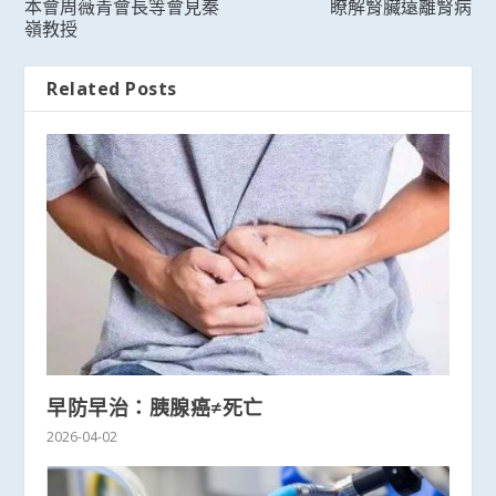
本會周薇青會長等會見秦
瞭解腎臟遠離腎病
嶺教授
Related Posts
早防早治：胰腺癌≠死亡
2026-04-02