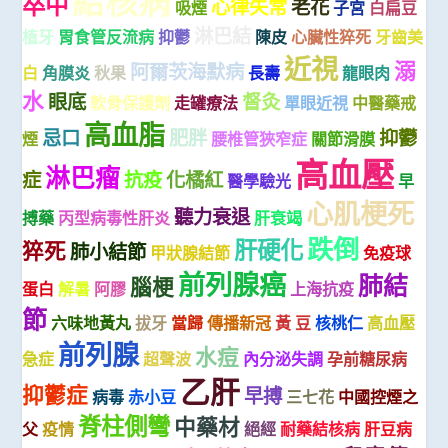
結核病
卒中
心律失常
老花
吸煙
子宮
白扁豆
淋巴結
植牙
胃食管反流病
抑鬱
陳皮
心臟性猝死
牙齒美
近視
溺
阿爾茨海默病
白
角膜炎
秋果
長壽
龍眼肉
水
眼底
督灸
軟骨保護劑
走罐療法
單眼近視
中醫藥戒
高血脂
忌口
肥胖
抑鬱
煙
腰椎管狹窄症
關節滑膜
高血壓
淋巴瘤
症
抗疫
化橘紅
醫學驗光
早
心肌梗死
聽力衰退
搏藥
丙型病毒性肝炎
肝衰竭
跌倒
肝硬化
猝死
肺小結節
甲狀腺結節
免疫球
前列腺癌
肺結
腦梗
蛋白
解暑
阿膠
上海抗疫
節
六味地黃丸
拔牙
當歸
傳播新冠
黃 豆
核桃仁
高血壓
前列腺
水痘
急症
超聲波
內分泌失調
孕前糖尿病
乙肝
抑鬱症
早搏
病毒
赤小豆
三七花
中國控煙之
脊柱側彎
中藥材
父
疫情
絕經
耐藥結核病
肝豆病