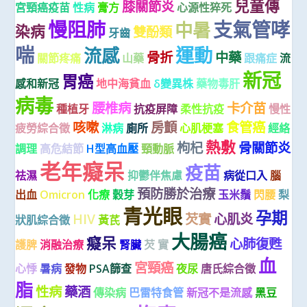
兒童傳
膝關節炎
宮頸癌疫苗
性病
膏方
心源性猝死
慢阻肺
支氣管哮
中暑
染病
雙酚類
牙齒
喘
運動
流感
骨折
中藥
關節疼痛
山藥
跟痛症
流
新冠
胃癌
感和新冠
地中海貧血
δ變異株
藥物毒肝
病毒
腰椎病
卡介苗
種植牙
抗疫屏障
柔性抗疫
慢性
咳嗽
房顫
食管癌
疲勞綜合徵
淋病
廁所
心肌梗塞
經絡
熱敷
枸杞
骨關節炎
調理
高危結節
H型高血壓
頸動脈
老年癡呆
疫苗
祛濕
抑鬱伴焦慮
病從口入
腦
預防勝於治療
出血
Omicron
化療
穀芽
玉米鬚
閃腰
梨
青光眼
孕期
HIV
芡實
心肌炎
狀肌綜合徵
黃芪
大腸癌
癡呆
心肺復甦
護脾
消融治療
腎臟
芡 實
血
宮頸癌
心悸
暑病
發物
PSA篩查
夜尿
唐氏綜合徵
脂
性病
藥酒
傳染病
巴雷特食管
新冠不是流感
黑豆