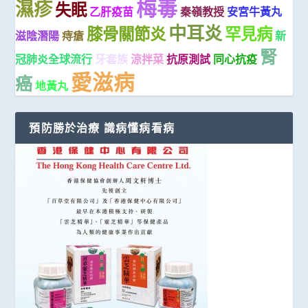
梅毒
濕疹
失眠
乙肝疫苗
秦嶺教授
安宮牛黃丸
中耳炎
膝骨關節炎
罕見病
滋陰潛陽
痔瘡
新
腎
冠肺炎全球流行
牙套族
涼拌菜
抗原測試
同心抗疫
愛滋病
癌
地黃丸
預防勝於治療 識病懂病看病