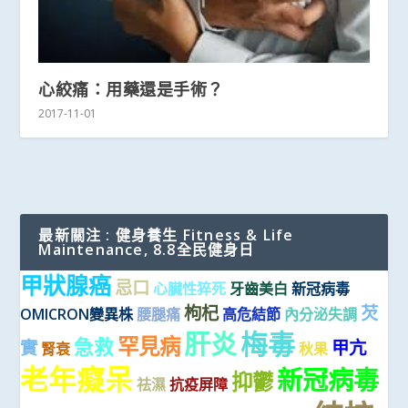
心絞痛：用藥還是手術？
2017-11-01
最新關注 : 健身養生 Fitness & Life
Maintenance, 8.8全民健身日
甲狀腺癌
忌口
心臟性猝死
牙齒美白
新冠病毒
枸杞
芡
OMICRON變異株
腰腿痛
高危結節
內分泌失調
梅毒
肝炎
罕見病
急救
實
甲亢
腎衰
秋果
老年癡呆
新冠病毒
抑鬱
祛濕
抗疫屏障