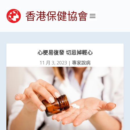
香港保健協會
心梗易復發 切忌掉輕心
11 月 3, 2023
|
專家說病