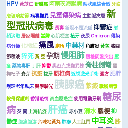
HPV
阿爾茨海默病
薏苡仁
腎臟癌
梨狀肌綜合徵
牙齒
新
兒童傳染病
磨玻璃結節
病毒變異
主動脈夾層
型冠狀病毒
抑鬱症
長壽
新冠不是流感
射
頻消融
居家隔離
當歸
心肌梗塞
植牙
夜尿
Omicron
傳染
痛風
中藥材
化橘紅
病分類
廁所
角膜炎
黃芪
膝關
慢阻肺
孕期
猝死
節積液
黃 豆
腰椎間盤突出
壓
脊柱側彎
瘡
藥物毒肝
丁肝
抑鬱
奧密克戎變異株
黑
抗疫
腰椎病
肥胖
枸杞子
麥芽
拔牙
近視激光手術
膏方
胰腺癌
紫癜
護理老年臥床
醫學驗光
戰勝病毒
糖尿
軟骨保護劑
香港疫情
高血壓急症
使用電動牙刷
肝癌
病
溺水
腦梗
抑
芡 實
上海抗疫
赤小豆
中耳炎
鬱症
膝
腹痛腹瀉
六味地黃丸
肺癆
人工肛門