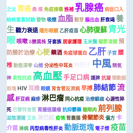
乳腺癌
胃癌
之父
桑 椹
免疫接種
進補
病從口入
血脂
養
結核菌素試驗
發物
吸煙
穀芽
腦出血
肝衰竭
青光
生
心肺復蘇
聽力衰退
隱形眼鏡
乙肝疫苗
眼
咳嗽
預
δ變異株
牙套族
居家護理
玉米鬚
關節滑膜
乙肝
心梗
防勝於治療
藥酒
腰
免疫球蛋白
子宮
中風
椎
枸杞子
動態清零
山楂
分泌性中耳炎
精氣
高血壓
手足口病
神
柔性抗疫
護脾
抗凝
頸動脈
流
肺結節
HIV
耳機
早搏
斑塊
眼鏡
胃食管反流病
感
淋巴瘤
肝豆病
麻疹
同心抗疫
治療齲齒
心源性猝
前列腺
死
巴雷特食管
胃腸道腫瘤
抗抑鬱藥
龍眼肉
淋巴結
骨關節炎
卡
滋陰潛陽
艾灸
疫情
腎囊腫
偏方
疫苗
動脈斑塊
介苗
淋病
丙型病毒性肝炎
電子煙