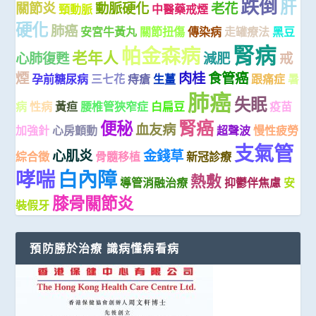
跌倒
肝
關節炎
動脈硬化
老花
頸動脈
中醫藥戒煙
硬化
肺癌
安宮牛黃丸
關節扭傷
傳染病
走罐療法
黑豆
腎病
帕金森病
老年人
心肺復甦
減肥
戒
煙
肉桂
食管癌
孕前糖尿病
三七花
痔瘡
生薑
跟痛症
暑
肺癌
失眠
病
性病
黃疸
腰椎管狹窄症
白扁豆
疫苗
腎癌
便秘
血友病
加強針
心房顫動
超聲波
慢性疲勞
支氣管
心肌炎
金錢草
綜合徵
骨髓移植
新冠診療
哮喘
白內障
熱敷
導管消融治療
抑鬱伴焦慮
安
膝骨關節炎
裝假牙
預防勝於治療 識病懂病看病