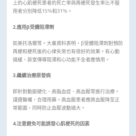
上的心肌梗死患者的死亡率與再梗死發生率比不服
用者分別降低15％和31％。
2.
應用β受體阻滯劑
如美托洛爾等。大量資料表明，β受體阻滯劑對預防
再梗和梗死後的心律失常也有很好的效果。有心動
過緩、房室傳導阻滯和心功能不全者應慎用。
3.
繼續治療原發病
即針對動脈硬化、高脂血症、高血壓等進行治療。
謹遵醫囑，合理用藥。高血壓患者應將血壓降至正
常範圍，同時防止血壓波動過大。
4.
注意避免可能誘發心肌梗死的因素