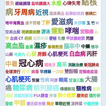
結核
水痘
督灸
心律失常
經絡調理
扁桃體腫大
病
牙周病
近視
國產藥品
耐藥結核病
核桃仁
愛滋病
丁肝
地中海貧血
虛不受補
片仔癀
玉 竹
H
哮喘
運動
游泳
宮頸癌
型高血壓
視網膜病變
心
悸
血癌
CT
絕經
關節疼痛
便秘
化療
甲狀腺結節
閃腰
高血脂
濕疹
腦卒中
中藥
血清
秦嶺教授
懷孕
白血病
丙肝
心臟
心肌梗死
房顫
山藥
地黃丸
冠心病
中暑
癡呆
種植牙
消融治療
新冠肺炎
骨折
雙酚類
全球流行
病毒
早搏藥
一刀切
宮頸癌疫苗
心肌梗死
大腸
性病
眼底
腎臟
阿膠
甘油三酯
糖尿病
癌
前列腺癌
頸椎病
傳播新冠
抗原
肺小結節
測試
流感和新冠
PSA篩查
解暑
腰突症
隱形併
甲醛
發症
唐氏綜合徵
陳皮
單眼近視
涼拌菜
中國控煙