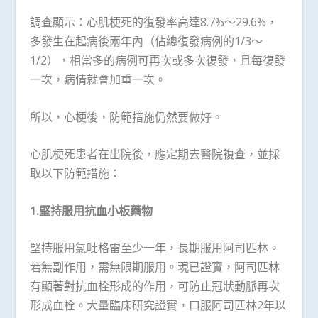
調查顯示：心肌梗死的復發率高達8.7%～29.6%，
多發生在起病後兩年內（佔總復發病例的1/3～
1/2），相當多的病例可再次或多次復發，且每復發
一次，病情就會加重一次。
所以，心梗後，防範措施仍然要做好。
心肌梗死患者在出院後，應定期去醫院複查，並採
取以下防範措施：
1.
堅持服用抗血小板藥物
堅持服用氯吡格雷至少一年，長期服用阿司匹林。
若無副作用，需無限期服用。現已證實，阿司匹林
有顯著對抗血栓形成的作用，可防止冠狀動脈再次
形成血栓。大量臨床研究證實，口服阿司匹林2年以