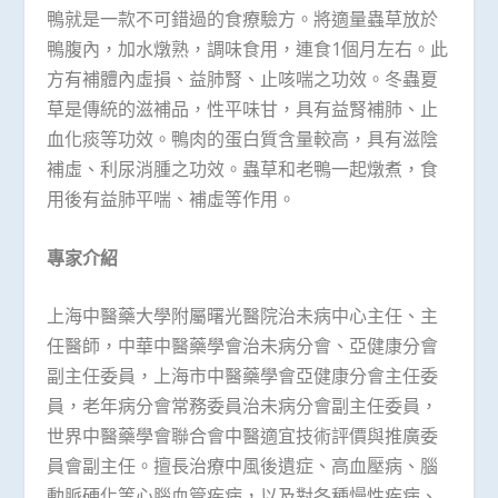
鴨就是一款不可錯過的食療驗方。將適量蟲草放於
鴨腹內，加水燉熟，調味食用，連食1個月左右。此
方有補體內虛損、益肺腎、止咳喘之功效。冬蟲夏
草是傳統的滋補品，性平味甘，具有益腎補肺、止
血化痰等功效。鴨肉的蛋白質含量較高，具有滋陰
補虛、利尿消腫之功效。蟲草和老鴨一起燉煮，食
用後有益肺平喘、補虛等作用。
專家介紹
上海中醫藥大學附屬曙光醫院治未病中心主任、主
任醫師，中華中醫藥學會治未病分會、亞健康分會
副主任委員，上海市中醫藥學會亞健康分會主任委
員，老年病分會常務委員治未病分會副主任委員，
世界中醫藥學會聯合會中醫適宜技術評價與推廣委
員會副主任。擅長治療中風後遺症、高血壓病、腦
動脈硬化等心腦血管疾病，以及對各種慢性疾病、