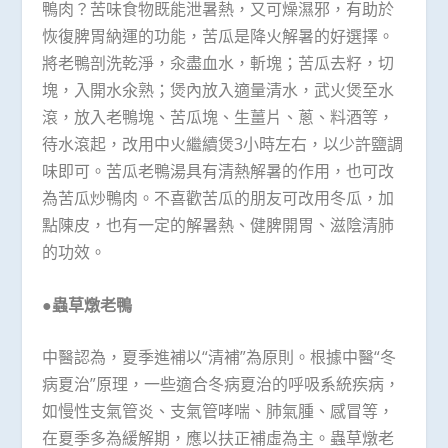
鴨肉？苦味食物既能泄暑熱，又可燥濕邪，有助於
恢復脾胃納運的功能，苦瓜是降火解暑的好選擇。
將老鴨剖洗乾淨，汆盡血水，斬塊；苦瓜去籽，切
塊，入開水氽熟；煲內放入適量清水，武火煲至水
滾，放入老鴨塊、苦瓜塊、生薑片、蔥、料酒等，
待水滾起，改用中火繼續煲3小時左右，以少許鹽調
味即可。苦瓜老鴨湯具有清熱解暑的作用，也可改
為苦瓜炒鴨肉。不喜歡苦瓜的朋友可改用冬瓜，加
點陳皮，也有一定的解暑熱、健脾開胃、滋陰清肺
的功效。
●蟲草燉老鴨
中醫認為，夏季進補以“清補”為原則。根據中醫“冬
病夏治”原理，一些適合冬病夏治的呼吸系統疾病，
如慢性支氣管炎、支氣管哮喘、肺氣腫、感冒等，
在夏季多為緩解期，應以扶正補虛為主。蟲草燉老