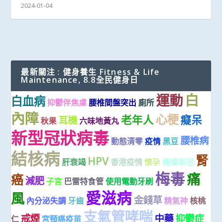
2024-01-04
最新關注 : 健身養生 Fitness & Life
Maintenance, 8.8全民健身日
白
運動
白血病
抑鬱伴焦慮
腰椎間盤突出
廁所
內障
心梗
老年人
癡呆
耳機
秋果
六味地黃丸
新型冠狀病毒
腰椎病
動態清零
疫情
黑豆
結核病
腎
HPV
肝衰竭
香港疫情
懷孕
傳播新冠
梅毒
痛
癌
減肥
子宮
巴雷特食管
使用電動牙刷
愛滋病
風
金錢草
內分泌失調
牙齒
精氣神
核桃
支氣管哮喘
戒煙
中藥
抑鬱症
仁
宮頸癌疫苗