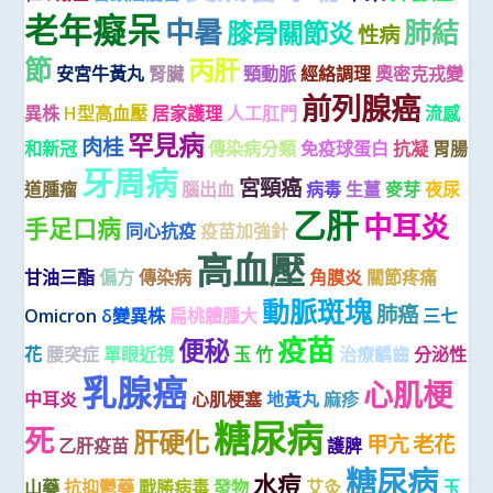
老年癡呆
中暑
肺結
膝骨關節炎
性病
節
丙肝
安宮牛黃丸
腎臟
頸動脈
經絡調理
奧密克戎變
前列腺癌
異株
H型高血壓
居家護理
人工肛門
流感
罕見病
肉桂
和新冠
傳染病分類
免疫球蛋白
抗凝
胃腸
牙周病
宮頸癌
道腫瘤
腦出血
病毒
生薑
麥芽
夜尿
乙肝
中耳炎
手足口病
同心抗疫
疫苗加強針
高血壓
甘油三酯
偏方
傳染病
角膜炎
關節疼痛
動脈斑塊
肺癌
Omicron
δ變異株
扁桃體腫大
三七
疫苗
便秘
花
腰突症
單眼近視
玉 竹
治療齲齒
分泌性
乳腺癌
心肌梗
中耳炎
心肌梗塞
地黃丸
麻疹
糖尿病
死
肝硬化
甲亢
老花
乙肝疫苗
護脾
糖尿病
水痘
山藥
抗抑鬱藥
戰勝病毒
發物
艾灸
玉