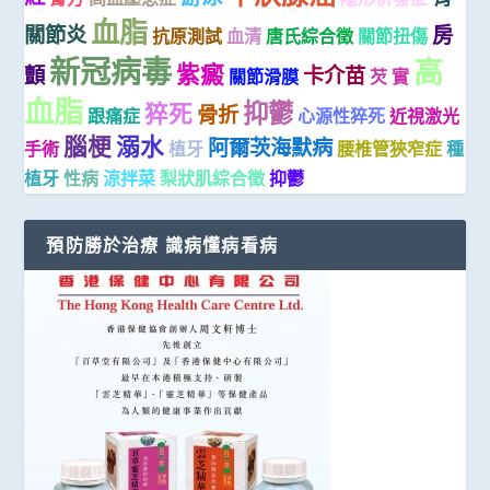
血脂
關節炎
房
抗原測試
血清
唐氏綜合徵
關節扭傷
新冠病毒
高
紫癜
顫
卡介苗
關節滑膜
芡 實
血脂
抑鬱
猝死
骨折
跟痛症
心源性猝死
近視激光
腦梗
溺水
阿爾茨海默病
手術
植牙
腰椎管狹窄症
種
植牙
性病
涼拌菜
梨狀肌綜合徵
抑鬱
預防勝於治療 識病懂病看病