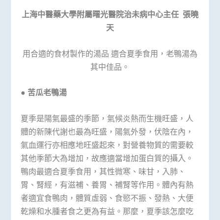
上海中醫藥大學附屬曙光醫院治未病中心主任
張曉
天
用合適的食材製作的湯品 適合夏季食用，老鴨湯為
其中佳品。
●
苦瓜老鴨湯
夏季是陽氣最盛的季節，氣候炎熱而生機旺盛，人
體的新陳代謝也最為旺盛，陽氣外發，伏陰在內，
氣血運行亦相應地旺盛起來，對營養物質的需要較
其他季節大為增加，故應適當增加蛋白質的攝入。
鴨肉最適合夏季食用，其性微寒、味甘，入肺、
胃、腎經，有滋補、養胃、補腎等作用。體內有熱
者適宜食鴨肉，體質虛弱、食慾不振、發熱、大便
乾燥和水腫者食之更為有益。那麼，夏季該怎麼吃