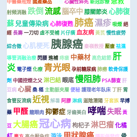
急救
中醫藥戒煙
國產藥品
山楂
心臟性猝死
新冠診療
跌倒
流感
腦卒中
心肺復
膝關節炎
射頻消融
肺癌
濕疹
蘇
兒童傳染病
心肺復甦
吸煙
絕
血友病
經
長壽
一刀切
虛不受補
片仔癀
黃芪
慢性疲勞
胰腺癌
心肌梗死
綜合徵
秦嶺教授
壓瘡
祛濕
肝
中藥材
導管消融治療
閃腰
進補
痔瘡
高危結節
炎
青光眼
電子煙
化療
孕前糖尿病
肺癆
軟骨保護
慢阻肺
淋巴結
眼底
劑
中國控煙之父
PSA篩查
肝
心臟
豆病
桑 椹
主動脈夾層
便秘
護理老年臥床
丁肝
胃
近視
食管反流病
解暑
阿膠
淋病
滋陰潛陽
牙套族
早搏
哮喘
甲醛
失眠
抑鬱症
藥
龍眼肉
牙齒美白
黃
冠心病
大腸癌
淋巴瘤
枸杞子
化橘
豆
甲狀腺癌
紅
游泳
骨
膏方
高血壓急症
隱形併發症