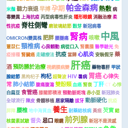
帕金森病
孕期
熱敷
聽力衰退
早搏
米鬚
病
毒變異
上海抗疫
丙型病毒性肝炎
隱形眼鏡
消融治療
柔
脊柱側彎
性抗疫
磨玻璃結節
穀芽
新冠病毒
中風
腎病
肥胖
咳嗽
OMICRON變異株
腰腿痛
頸椎病
薏苡仁
心房顫動
病從口入
腎囊腫
醫學驗光
免
抗疫
心肌炎
藥
疫接種
腎臟癌
走罐療法
當歸
安裝假牙
肝癌
酒
預防勝於治療
視網膜病變
藥物毒肝
甲狀
胃癌
枸杞
HIV
心律失
腺結節
黑枸杞子
超聲波
暑病
常
肺小結節
雙酚類
丁肝
腹痛腹瀉
血癌
腎衰
CT
心悸
食管癌
白扁豆
膝關節積液
頸動脈斑塊
赤小豆
新冠肺炎
動脈硬化
全球流行
陳皮
骨髓移植
居家隔離
拔牙
抗疫
養生
腰椎
芡實
屏障
地中海貧血
耐藥結核病
黃疸
結
前列腺
督灸
忌口
核菌素試驗
眼鏡
新冠不是流感