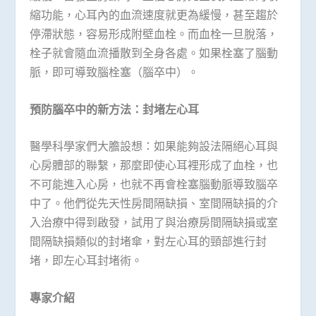
縮功能，心耳內的血流速度就更為緩慢，甚至趨於
停滯狀態，容易形成附壁血栓。而血栓一旦脫落，
栓子就會隨血流播散到全身各處。如果栓塞了腦動
脈，即可導致腦栓塞（腦卒中）。
預防腦卒中的新方法：封堵左心耳
醫學科學家們大膽設想：如果能夠設法隔絕心耳與
心房體部的聯繫，那麼即使心耳裡形成了血栓，也
不可能進入心房，也就不再會栓塞腦動脈導致腦卒
中了。他們從先天性房間隔缺損、室間隔缺損的介
入治療中得到啟發，試用了與治療房間隔缺損或室
間隔缺損類似的封堵傘，對左心耳的頸部進行封
堵，即左心耳封堵術。
專家介紹