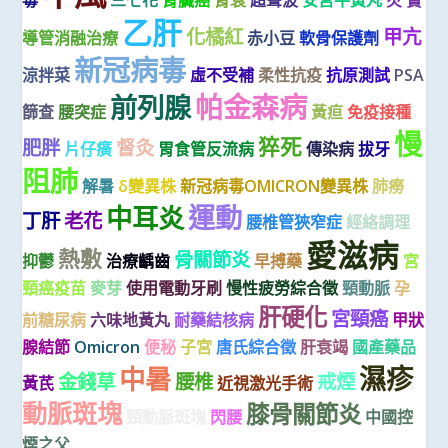
乙肝
化橘紅
甲亢
導管消融治療
赤小豆
軟骨保護劑
新冠病毒
涼拌菜
虛不受補
柔性抗疫
抗原測試
PSA
帕金森病
前列腺
篩查
腰突症
黃疸
免疫接種
慢
猝死
肥胖
督灸
片仔癀
胃食管反流病
傳染病
拔牙
阻肺
解暑
δ變異株
新冠病毒OMICRON變異株
肺癆
運動
中耳炎
丁肝
老花
腰椎管狹窄症
經絡調理
愛滋病
熱敷
骨關節炎
抑鬱
治療齲齒
早搏藥
宮
頸癌疫苗
麥芽
使用電動牙刷
慢性疲勞綜合徵
頸動脈
孕
肝硬化
宮頸癌
前糖尿病
六味地黃丸
耐藥結核病
甲狀
腺結節
Omicron
便秘
子宮
唐氏綜合徵
肝衰竭
國產藥品
濕疹
中暑
金錢草
腰椎
戒煙
黃芪
近視激光手術
動脈斑塊
膝骨關節炎
頸動脈斑塊
閃腰
中國控
煙之父