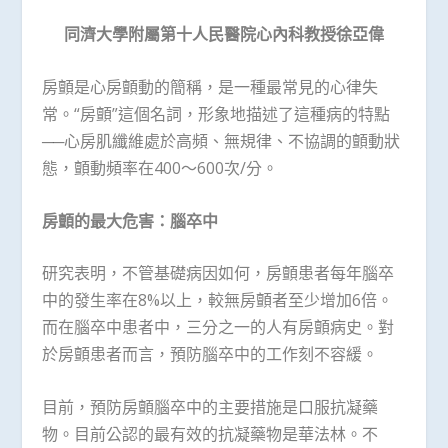
同濟大學附屬第十人民醫院心內科教授徐亞偉
房顫是心房顫動的簡稱，是一種最常見的心律失
常。“房顫”這個名詞，形象地描述了這種病的特點
──心房肌纖維處於高頻、無規律、不協調的顫動狀
態，顫動頻率在400～600次/分。
房顫的最大危害：腦卒中
研究表明，不管基礎病因如何，房顫患者每年腦卒
中的發生率在8%以上，較無房顫者至少增加6倍。
而在腦卒中患者中，三分之一的人有房顫病史。對
於房顫患者而言，預防腦卒中的工作刻不容緩。
目前，預防房顫腦卒中的主要措施是口服抗凝藥
物。目前公認的最有效的抗凝藥物是華法林。不