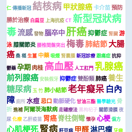
結核病
甲狀腺癌
卡介苗
預防
仁
傳播新冠
新型冠狀病
勝於治療
白扁豆
上海抗疫
CT
肝癌
毒
流感
腦卒中
抑鬱症
游
發物
腎臟
梅毒
大腸
肺結節
泳
膝關節炎
腰椎間盤突出
癌
中藥
桑 椹
生薑
吸煙
腎囊腫
新冠診療
跟痛症
抗抑
高血壓
乳腺癌
孕期
肉桂
鬱藥
人工肛門
前列腺癌
養生
抑鬱症
雙酚類
肺癌
安裝假牙
老年癡呆
糖尿病
白內
肺小結節
玉 竹
障
水痘
忌口
動脈硬化
骨
廁所
甘油三酯
醫學驗光
折
阿爾茨海默病
進補
走罐療法
黑枸杞子
關節滑膜
夜
胃癌
脊柱側彎
心梗
尿
化療
乙肝疫苗
懷孕
偏方
腎病
心肌梗死
甲醛
淋巴瘤
肝豆病
牙齒