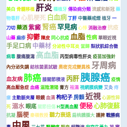
肝炎
美白
骨髓移植
種植牙
傳染病分類
流感和新冠
藥
白血病
心肌梗死
物毒肝
丁肝
中醫藥戒煙
植牙
一
腎癌
罕見病
紫癜
藥酒
抗疫
刀切
心悸
消融治療
血脂
抑鬱
性病
山藥
麻疹
陳皮
同心抗疫
單眼近視
手足口病
中藥材
分泌性中耳炎
當歸
梨狀肌綜合徵
高血脂
病毒
腹痛腹瀉
丙型病毒性肝炎
疫苗加強針
牙周病
內分泌失調
結核菌素試驗
奧密克戎變異株
胰腺癌
肺癌
丙肝
血友病
膝關節積液
疫情
高血壓急症
血癌
滋陰潛陽
膏方
祛濕
視網膜病變
艾灸
痔
近視
枸杞子
房顫
瘡
主動脈夾層
眼鏡
血清
心源性猝
便秘
心肺復蘇
溺水
眼底
死
關節扭傷
H型高血壓
腦梗
聽力衰退
抗凝
秦嶺教授
扁桃體腫大
護脾
戰勝病
中風
毒
三七花
腎臟癌
腎衰
超聲波
安宮牛黃丸
芡 實