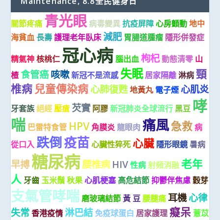
Maintenance, 8.8全民健身日
青光眼
關節疼痛
病毒變異
抗疫屏障
心房顫動
地中
減肥
海貧血
長壽
護理老年臥床
胃腸道腫瘤
隱形併發症
冠心病
枸杞
精氣神
核桃仁
腦出血
動態清零
山
失眠
頸
食管癌
咳嗽
楂
新冠不是流感
居家隔離
淋病
椎病
兒童傳染病
心肺復甦
心肌炎
地黃丸
電子煙
哮
芡實
牙套族
絕經
壓瘡
阿膠
新冠肺炎全球流行
黑豆
喘
痛風
HPV
急救
巴雷特食管
角膜炎
龍眼肉
病
跌倒
疫苗
心臟
從口入
心臟性猝死
隱形眼鏡
暑病
糖尿病
老年
早搏
腰椎病
HIV
性病
射頻消融
人
牙齒
玉米鬚
秋果
心肌梗塞
高危結節
抑鬱伴焦慮
穀芽
支氣管哮喘
耳機
心律
磨玻璃結節
黃 豆
腰腿痛
癡呆
失常
淋巴結
香港疫情
免疫球蛋白
居家護理
薏苡