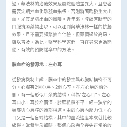
過，華法林的治療效果及風險個體差異大，且患者
需要定期抽血化驗凝血指標，否則將面臨發生大出
血，尤其是腦出血的風險。近年來，陸續有新型的
口服抗凝藥物出現，可以起到與華法林一樣的抗凝
效果，且不需要頻繁抽血化驗，但藥價過於高昂，
難以普及。為此，醫學科學家們一直在尋求更為簡
便、有效的預防腦卒中的方法。
腦血栓的發源地：左心耳
從發病機制上說，腦卒中的發生與心臟結構密不可
分。心臟有2個心房、2個心室。在左心房的前外
側，有一個形似耳朵的結構，稱為“左心耳”。左心
耳口小，耳腔窄而深，腔壁粗糙不平，經一狹窄的
頸部與心房腔的體部相連。由於心房內壓力低，心
耳又是一個盲端結構，其中的血流速度本來就比較
緩慢。當發生房顫時，整個心房完全喪失正常的收