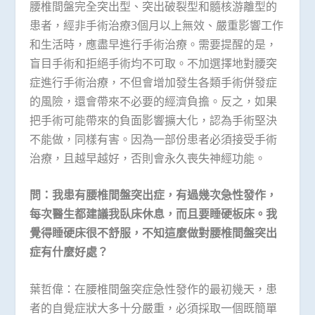
腰椎間盤完全突出型、突出破裂型和髓核游離型的
患者，經非手術治療3個月以上無效、嚴重影響工作
和生活時，應盡早進行手術治療。需要提醒的是，
盲目手術和拒絕手術均不可取。不加選擇地對腰突
症進行手術治療，不但會增加發生各類手術併發症
的風險，還會帶來不必要的經濟負擔。反之，如果
把手術可能帶來的負面影響擴大化，認為手術堅決
不能做，同樣有害。因為一部份患者必須接受手術
治療，且越早越好，否則會永久喪失神經功能。
問：我患有腰椎間盤突出症，有過幾次急性發作，
每次醫生都建議我臥床休息，而且要睡硬板床。我
覺得睡硬床很不舒服，不知這麼做對腰椎間盤突出
症有什麼好處？
葉哲偉：在腰椎間盤突症急性發作的最初幾天，患
者的自覺症狀大多十分嚴重，必須採取一個既簡單