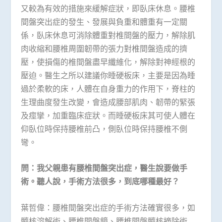
又較為有效的措施來緩解症狀，即臥床休息。腰椎
間盤突出症的發生、發展與負重和體重有一定關
係，臥床休息可消除體重對椎間盤的壓力，解除肌
肉收縮和腰椎周圍韌帶的張力對椎間盤造成的擠
壓，使損傷的椎間盤盡早纖維化，解除對神經根的
壓迫。醫生之所以建議你睡硬板床，主要是因為睡
過於柔軟的床，人體在自身重力的作用下，脊柱的
生理曲度發生改變，會造成腰部肌肉、韌帶的緊張
及痙攣，加重臨床症狀。而睡硬板床其可使人體在
仰臥位時保持腰椎前凸，側臥位時保持腰椎不側
彎。
問：我父親患有腰椎間盤突出症，醫生說要做手
術。聽人說，手術方法很多，到底哪種最好？
葉哲偉：腰椎間盤突出症的手術方法確實很多，如
髓核溶解術、腰椎間盤鏡、腰椎間盤髓核摘除術