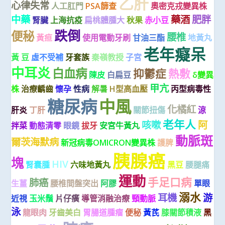
乙肝
心律失常
人工肛門
PSA篩查
奧密克戎變異株
中藥
藥酒
肥胖
腎臟
上海抗疫
扁桃體腫大
秋果
赤小豆
跌倒
便秘
腰椎
黃疸
使用電動牙刷
甘油三酯
地黃丸
老年癡呆
黃 豆
虛不受補
牙套族
秦嶺教授
子宮
中耳炎
白血病
抑鬱症
熱敷
陳皮
白扁豆
δ變異
甲亢
株
治療齲齒
懷孕
性病
解暑
H型高血壓
丙型病毒性
糖尿病
中風
化橘紅
肝炎
丁肝
關節扭傷
涼
老年人
咳嗽
阿
拌菜
動態清零
眼鏡
拔牙
安宮牛黃丸
動脈斑
爾茨海默病
新冠病毒OMICRON變異株
護脾
胰腺癌
塊
HIV
腎囊腫
六味地黃丸
黑豆
腰腿痛
運動
手足口病
肺癌
生薑
腰椎間盤突出
阿膠
單眼
溺水
耳機
游
近視
玉米鬚
片仔癀
導管消融治療
頸動脈
泳
龍眼肉
牙齒美白
胃腸道腫瘤
便秘
黃芪
膝關節積液
黑