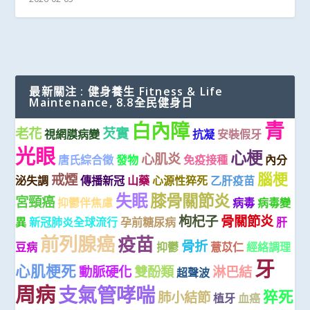
最新關注 : 健身養生 Fitness & Life
Maintenance, 8.8全民健身日
青
白內障
老花
芡實
視網膜病變
抗凝
安裝假牙
光眼
心梗
心肌炎
唐氏綜合徵
發物
免疫接種
內分
腦梗
戒煙
泌失調
傳播新冠
山藥
心源性猝死
乙肝疫苗
失眠
膝骨關節炎
宮頸癌
抑鬱伴焦慮
病毒
病毒變
枸杞子
骨關節炎
異
新冠肺炎全球流行
孕前糖尿病
肝
前列腺癌
疫苗
骨折
豆病
抑鬱
薏苡仁
經絡調理
牙
心肌梗死
動脈硬化
雙酚類
淋巴結
超聲波
周病
支氣管哮喘
猝死
肺小結節
植牙
血癌