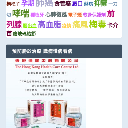
肺癌
孕期
抑鬱
食管癌
忌口
枸杞子
淋病
一刀
哮喘
前
心肺復甦
切
種植牙
電子煙
軟骨保護劑
梅毒
列腺
高血脂
痛風
卡介
腦出血
疫情
苗
磨玻璃結節
預防勝於治療 識病懂病看病