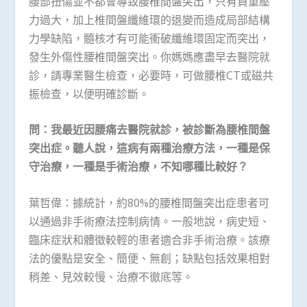
腰部扭傷並不都會導致腰椎間盤突出，只有負重壓
力過大，加上椎間盤纖維環的退變而造成局部結構
力學缺陷，髓核才有可能衝破纖維環固定而突出，
發生外傷性腰椎間盤突出。你媽媽應盡早去醫院就
診，請專業醫生檢查，必要時，可做腰椎CT或磁共
振檢查，以便明確診斷。
問：我最近因腰痛去醫院就診，被診斷為腰椎間盤
突出症。聽人說，這病有兩種治療方法，一種是保
守治療，一種是手術治療，不知哪種比較好？
葉哲偉：據統計，約80%的腰椎間盤突出症患者可
以通過非手術療法控制病情。一般地說，病史短、
臨床症狀和體徵較輕的患者適合非手術治療。該療
法的優點是安全、簡便、無創；缺點包括效果相對
稍差、見效較慢、治療不徹底等。