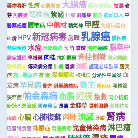
大腸癌
性病
藥物毒肝
心肌梗塞
隱形併發症
祛濕
麥
頸椎病
紫癜
芽
角膜炎
化療
跟痛症
偏方
病從口入
中
甲醛
中藥材
腰椎病
醫藥戒煙
精氣神
免疫球蛋白
乳腺癌
新冠病毒
HPV
房顫
血清
慢性疲
腦卒中
水痘
勞綜合徵
走罐療法
玉 竹
當歸
進補
絕經
脊柱側彎
肉桂
居家護理
早搏藥
抗抑鬱藥
居家隔離
減肥
醫學驗光
傳染病分類
肺癆
暑病
護理老年臥床
腰突
膝關節炎
血
症
高血壓急症
芡 實
核桃仁
分泌性中耳炎
養生
罕見病
友病
膏方
耐藥結核病
傳染病
腰椎管
帕金森病
近視
血脂
急救
狹窄症
同心抗疫
金錢草
新冠不是流感
國產藥品
長壽
隱形眼鏡
柔性抗疫
腎病
流感
心肺復蘇
丙肝
心臟
痔瘡
牙齒
淋巴瘤
兒童傳染病
抑鬱症
巴雷特食管
戰勝病毒