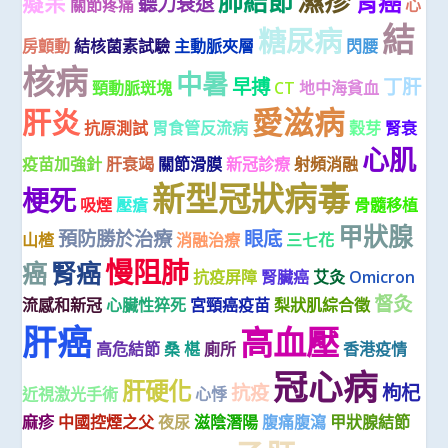
濕疹
肺結節
胃癌
癡呆
聽力衰退
關節疼痛
心
結
糖尿病
房顫動
結核菌素試驗
主動脈夾層
閃腰
核病
中暑
早搏
丁肝
頸動脈斑塊
CT
地中海貧血
愛滋病
肝炎
抗原測試
胃食管反流病
穀芽
腎衰
心肌
疫苗加強針
肝衰竭
關節滑膜
新冠診療
射頻消融
新型冠狀病毒
梗死
吸煙
壓瘡
骨髓移植
甲狀腺
預防勝於治療
眼底
山楂
消融治療
三七花
慢阻肺
癌
腎癌
抗疫屏障
腎臟癌
艾灸
Omicron
督灸
流感和新冠
心臟性猝死
宮頸癌疫苗
梨狀肌綜合徵
肝癌
高血壓
高危結節
桑 椹
廁所
香港疫情
冠心病
肝硬化
抗疫
枸杞
近視激光手術
心悸
麻疹
中國控煙之父
夜尿
滋陰潛陽
腹痛腹瀉
甲狀腺結節