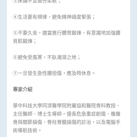
③床鋪不宜過分柔軟；
④生活要有規律，避免精神過度緊張；
⑤不要久坐，適當進行體育鍛煉，有意識地加強腰
背肌鍛煉；
⑥避免受風寒，不臥潮濕之地；
⑦一旦發生急性腰扭傷，應及時休息。
專家介紹
華中科技大學同濟醫學院附屬協和醫院骨科教授、
主任醫師、博士生導師。擅長危急重症創傷、複雜
骨與關節損傷、脊柱脊髓損傷的診治，以及電腦手
術導航技術。