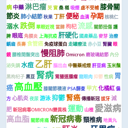
淋巴瘤
膝骨關
病
中藥
芡 實
桑 椹
吸煙
虛不受補
節炎
便秘
孕期
肺小結節
丁肝
秋果
血清
核桃仁
跌倒
流感
溺水
枸杞
單眼近視
當歸
關節扭傷
護
肝硬化
眼底
脾
角膜炎
上海抗疫
國產藥品
麥芽
治療
食管癌
齲齒
長壽
免疫球蛋白
走罐療法
赤小豆
腎臟
眼
慢阻肺
鏡
腰椎間盤突出
Omicron
磨玻璃結節
內分
乙肝
水痘
泌失調
腦出血
中醫藥戒煙
肝豆病
玉米鬚
腎病
胃
黑枸杞子
黑豆
胃腸道腫瘤
龍眼肉
抑鬱
性病
高血壓
癌
甲亢
化橘紅
膝關節積液
PSA篩查
偏
腎癌
抑鬱
心肌炎
游泳
減
方
夜尿
傳播新冠
拔牙
愛滋病
運動
肥
新冠病毒OMICRON變異株
山楂
新冠病毒
高血脂
頸椎病
關節疼痛
地黃丸