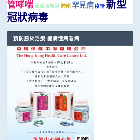
新型
管哮喘
罕見病
流感和新冠
肺癆
疫情
冠狀病毒
預防勝於治療 識病懂病看病