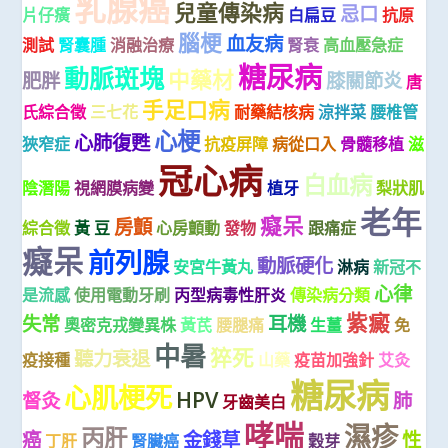
乳腺癌
兒童傳染病
忌口
片仔癀
白扁豆
抗原
腦梗
血友病
測試
腎囊腫
消融治療
腎衰
高血壓急症
糖尿病
動脈斑塊
中藥材
肥胖
膝關節炎
唐
手足口病
氏綜合徵
三七花
耐藥結核病
涼拌菜
腰椎管
心梗
心肺復甦
狹窄症
抗疫屏障
病從口入
骨髓移植
滋
冠心病
白血病
陰潛陽
視網膜病變
植牙
梨狀肌
老年
癡呆
房顫
綜合徵
黃 豆
心房顫動
發物
跟痛症
癡呆
前列腺
動脈硬化
安宮牛黃丸
淋病
新冠不
心律
是流感
使用電動牙刷
丙型病毒性肝炎
傳染病分類
紫癜
失常
耳機
奧密克戎變異株
黃芪
腰腿痛
生薑
免
中暑
猝死
聽力衰退
疫接種
山藥
疫苗加強針
艾灸
糖尿病
心肌梗死
HPV
督灸
肺
牙齒美白
哮喘
濕疹
丙肝
癌
金錢草
性
丁肝
腎臟癌
穀芽