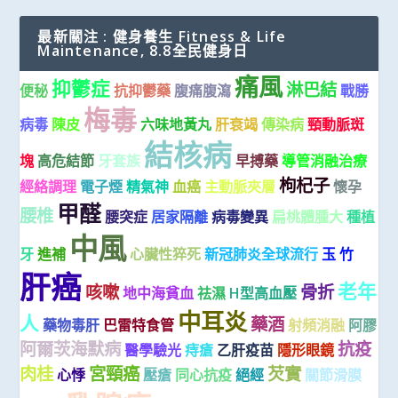
最新關注 : 健身養生 Fitness & Life
Maintenance, 8.8全民健身日
痛風
抑鬱症
淋巴結
便秘
抗抑鬱藥
腹痛腹瀉
戰勝
梅毒
病毒
陳皮
六味地黃丸
肝衰竭
傳染病
頸動脈斑
結核病
塊
高危結節
牙套族
早搏藥
導管消融治療
枸杞子
經絡調理
電子煙
精氣神
血癌
主動脈夾層
懷孕
甲醛
腰椎
腰突症
居家隔離
病毒變異
扁桃體腫大
種植
中風
牙
進補
心臟性猝死
新冠肺炎全球流行
玉 竹
肝癌
老年
咳嗽
骨折
地中海貧血
祛濕
H型高血壓
中耳炎
人
藥酒
藥物毒肝
巴雷特食管
射頻消融
阿膠
阿爾茨海默病
抗疫
醫學驗光
痔瘡
乙肝疫苗
隱形眼鏡
肉桂
宮頸癌
芡實
心悸
壓瘡
同心抗疫
絕經
關節滑膜