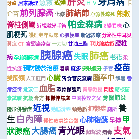
肝炎
牙周病
急救
戒煙
HIV
卡
牙齒
居家護理
前列腺癌
肺結節
熱敷
介苗
化療
心源性猝死
帕金森病
脊柱側彎
心
近視激光手術
δ變異株
肌梗死
護理老年臥床
心肌梗塞
新冠診療
分泌性中耳炎
腰椎
黃疸
CT
宮頸癌疫苗
一刀切
甘油三酯
甲狀腺結節
胰腺癌
肺癌
失眠
病
老花
孕前糖尿病
柔
疫苗
預防勝於治療
性抗疫
暑病
麻疹
安裝假牙
子宮
腦卒中
心臟
雙酚類
人工肛門
胃食管反流病
解暑
香
血脂
港疫情
薏苡仁
軟骨保護劑
秦嶺教授
閃腰
結核菌
骨關節炎
素試驗
抗凝
膏方
抑鬱伴焦慮
中國控煙之父
近視
養
抑鬱症
隱形併發症
動態清零
頸動脈
廁所
白內障
生
甲
心肺復蘇
早搏
慢性疲勞綜合徵
青光眼
支氣
大腸癌
狀腺癌
超聲波
病毒