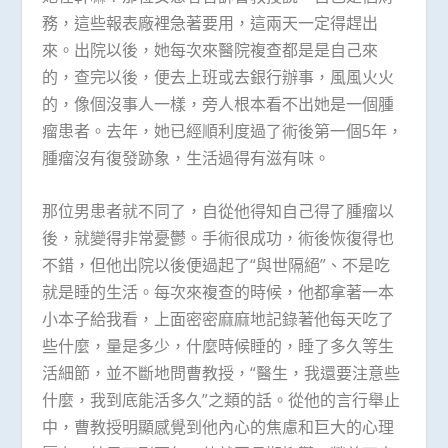
務，這些報表廠裡急著要用，這兩天一定得趕出
來。出院以後，她每次來醫院複查都是是自己來
的，查完以後，便去上班或去銀行辦事，風風火火
的，像個沒事人一樣，旁人根本看不出她是一個腫
瘤患者。去年，她已經順利度過了術後第一個5年，
腫瘤沒有復發跡象，生活過得有滋有味。
那位男患者就不同了，自從他得知自己得了腫瘤以
後，就變得非常憂鬱。手術很成功，術後恢復得也
不錯，但他出院以後便過起了“與世隔絕”、不是吃
就是睡的生活。每次來複查的時候，他都拿著一本
小本子給我看，上面密密麻麻地記錄著他每天吃了
些什麼，量是多少，什麼時候睡的，睡了多久等生
活細節，並不斷地問曹教授，“醫生，我還要注意些
什麼，我到底能活多久”之類的話。從他的言行舉止
中，曹教授明顯感覺到他內心的焦慮和巨大的心理