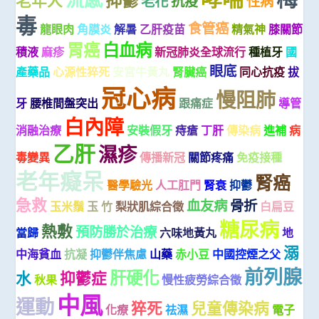
老年人
老花
抗疫
性病
毒
食管癌
龍眼肉
角膜炎
解暑
乙肝疫苗
精氣神
膝關節
胃癌
白血病
積液
麻疹
新冠肺炎全球流行
種植牙
國
眼底
產藥品
心源性猝死
安宮牛黃丸
腎臟癌
同心抗疫
拔
冠心病
慢阻肺
牙
腰椎間盤突出
跟痛症
導管
白內障
消融治療
安裝假牙
痔瘡
丁肝
傳染病
進補
病
乙肝
濕疹
毒變異
傳播新冠
關節疼痛
免疫接種
老年癡呆
腎癌
醫學驗光
人工肛門
腎衰
抑鬱
急救
血友病
骨折
玉米鬚
玉 竹
梨狀肌綜合徵
白扁豆
糖尿病
熱敷
預防勝於治療
當歸
六味地黃丸
地
溺
中海貧血
抗凝
抑鬱伴焦慮
山藥
赤小豆
中國控煙之父
前列腺
肝硬化
水
抑鬱症
秋果
慢性疲勞綜合徵
中風
運動
猝死
兒童傳染病
化療
祛濕
電子