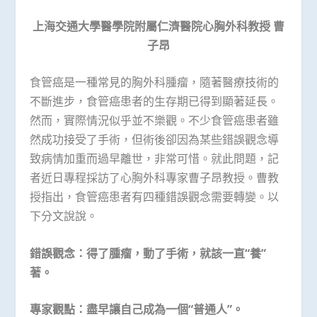
上海交通大學醫學院附屬仁濟醫院心胸外科教授
曹
子昂
食管癌是一種常見的胸外科腫瘤，隨著醫療技術的
不斷進步，食管癌患者的生存期已得到顯著延長。
然而，實際情況似乎並不樂觀。不少食管癌患者雖
然成功接受了手術，但術後卻因為某些錯誤觀念導
致病情加重而過早離世，非常可惜。就此問題，記
者近日專程採訪了心胸外科專家曹子昂教授。曹教
授指出，食管癌患者有四種錯誤觀念需要轉變。以
下分文說說。
錯誤觀念：得了腫瘤，動了手術，就該一直“養”
著。
專家觀點：盡早讓自己成為一個“普通人”。