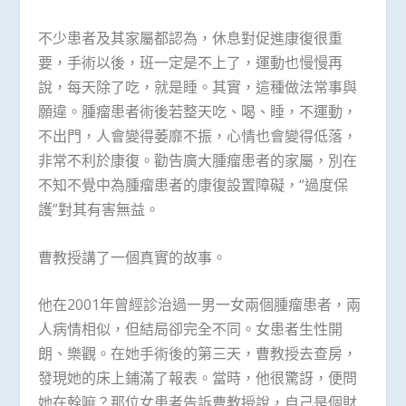
不少患者及其家屬都認為，休息對促進康復很重
要，手術以後，班一定是不上了，運動也慢慢再
說，每天除了吃，就是睡。其實，這種做法常事與
願違。腫瘤患者術後若整天吃、喝、睡，不運動，
不出門，人會變得萎靡不振，心情也會變得低落，
非常不利於康復。勸告廣大腫瘤患者的家屬，別在
不知不覺中為腫瘤患者的康復設置障礙，“過度保
護”對其有害無益。
曹教授講了一個真實的故事。
他在2001年曾經診治過一男一女兩個腫瘤患者，兩
人病情相似，但結局卻完全不同。女患者生性開
朗、樂觀。在她手術後的第三天，曹教授去查房，
發現她的床上鋪滿了報表。當時，他很驚訝，便問
她在幹嘛？那位女患者告訴曹教授說，自己是個財