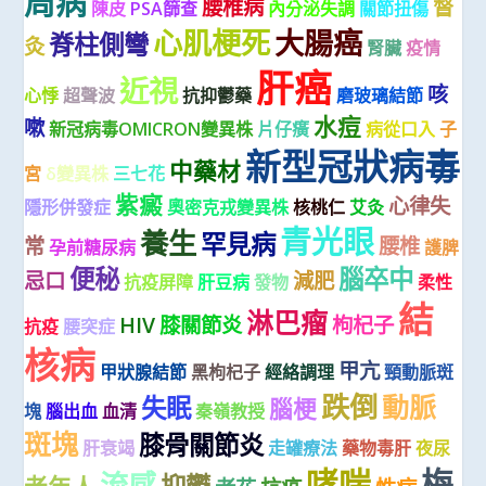
周病
腰椎病
督
陳皮
PSA篩查
內分泌失調
關節扭傷
心肌梗死
大腸癌
脊柱側彎
灸
腎臟
疫情
肝癌
近視
咳
心悸
超聲波
抗抑鬱藥
磨玻璃結節
水痘
嗽
新冠病毒OMICRON變異株
片仔癀
病從口入
子
新型冠狀病毒
中藥材
宮
δ變異株
三七花
紫癜
心律失
隱形併發症
奧密克戎變異株
核桃仁
艾灸
青光眼
養生
罕見病
常
腰椎
孕前糖尿病
護脾
便秘
腦卒中
忌口
減肥
抗疫屏障
肝豆病
發物
柔性
結
淋巴瘤
HIV
膝關節炎
枸杞子
抗疫
腰突症
核病
甲亢
甲狀腺結節
黑枸杞子
經絡調理
頸動脈斑
跌倒
動脈
失眠
腦梗
塊
腦出血
血清
秦嶺教授
斑塊
膝骨關節炎
肝衰竭
走罐療法
藥物毒肝
夜尿
哮喘
梅
流感
抑鬱