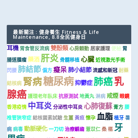
最新關注 : 健身養生 Fitness & Life
Maintenance, 8.8全民健身日
耳機
雙酚類
胃食管反流病
心房顫動
居家護理
便秘
胃
肝炎
心臟
藥酒
腸道腫瘤
骨髓移植
近視激光手術
肺結節
癡呆
肺小結節
閃腰
偏方
流感和新冠
耐藥
糖尿病
乳
腎病
肺癌
抑鬱症
結核病
腺癌
戒煙
護理老年臥床
抗原測試
地黃丸
淋病
眼鏡
中耳炎
心肺復蘇
香港疫情
分泌性中耳炎
膏方
腰
血脂
椎管狹窄症
結核菌素試驗
生薑
黃疸
懷孕
植牙
暑
牙
動脈硬化
病
病毒
一刀切
治療齲齒
薏苡仁
桑 椹