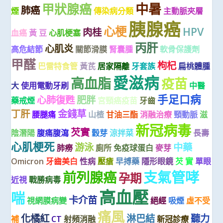
中暑
甲狀腺癌
肺癌
煙
傳染病分類
主動脈夾層
胰腺癌
心梗
HPV
肉桂
血癌
黃 豆
心肌梗塞
丙肝
心肌炎
高危結節
關節滑膜
腎囊腫
軟骨保護劑
甲醛
枸杞
巴雷特食管
黃芪
居家隔離
牙套族
扁桃體腫
愛滋病
高血脂
疫苗
大
使用電動牙刷
中醫
手足口病
心肺復甦
肥胖
藥戒煙
宮頸癌疫苗
牙齒
丁肝
金錢草
腰腿痛
山楂
甘油三酯
消融治療
頸動脈
滋
新冠病毒
芡實
陰潛陽
腹痛腹瀉
穀芽
涼拌菜
長壽
心肌梗死
游泳
中藥
肺癆
廁所
免疫球蛋白
麥芽
Omicron
牙齒美白
性病
壓瘡
早搏藥
隱形眼鏡
芡 實
單眼
支氣管哮
前列腺癌
孕期
近視
戰勝病毒
高血壓
喘
卡介苗
視網膜病變
絕經
吸煙
虛不受
痛風
化橘紅
淋巴結
聽力
補
CT
射頻消融
新冠診療