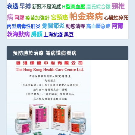
頸椎
衰退
早搏
新冠不是流感
H型高血壓
唐氏綜合徵
帕金森病
病
宮頸癌
阿膠
疫苗加強針
心臟性猝死
骨關節炎
阿爾
丙型病毒性肝炎
動態清零
高血壓急症
茨海默病
房顫
上海抗疫
黑豆
預防勝於治療 識病懂病看病