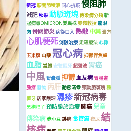
慢阻肺
新冠
膝關節積液
同心抗疫
動脈斑塊
減肥
秋果
傳染病分類
新
冠病毒OMICRON變異株
秦嶺教授
龍眼
熱敷
骨關節炎
中藥
肉
病從口入
膏方
心肌梗死
消融治療
走罐療法
心悸
冠心病
玉米鬚
山藥
抑鬱伴焦慮
血脂
胃癌
當歸
安裝假牙
超聲波
中風
抑鬱
血友病
腎囊腫
胃腸道
丙肝
腫瘤
發物
動態清零
頸動脈斑塊
種
新冠病毒
濕疹
植牙
居家護理
兒童
預防勝於治療
肺癌
黑枸杞子
結
傳染病
食管癌
赤小豆
護脾
夜尿
核病
眼底