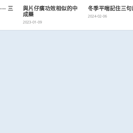
冬季平喘記住三句
─ 三
與片仔癀功效相似的中
成藥
2024-02-06
2023-01-09