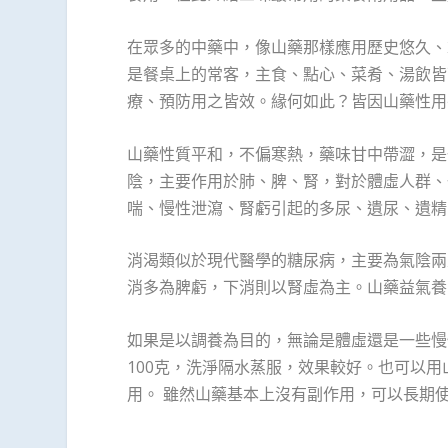
在眾多的中藥中，像山藥那樣應用歷史悠久、
是餐桌上的常客，主食、點心、菜肴、湯飲皆
療、預防用之皆效。緣何如此？皆因山藥性用
山藥性質平和，不偏寒熱，藥味甘中帶澀，是
陰，主要作用於肺、脾、腎，對於體虛人群、
喘、慢性泄瀉、腎虧引起的多尿、遺尿、遺精
消渴類似於現代醫學的糖尿病，主要為氣陰兩
消多為脾虧，下消則以腎虛為主。山藥益氣養
如果是以調養為目的，無論是體虛還是一些慢
100克，洗淨隔水蒸服，效果較好。也可以
用。 雖然山藥基本上沒有副作用，可以長期