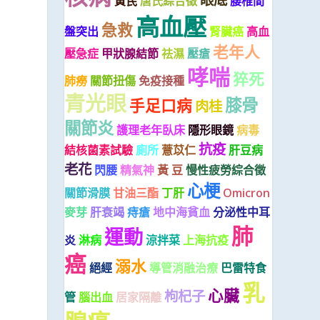
黃芪
唐氏綜合徵
腰椎間
高血壓
急救
盤突出
腎臟癌
高血
老年人
壓急症
甲狀腺結節
祛濕
壓瘡
哮喘
猝死
肺癆
關節扭傷
免疫接種
青光眼
膝骨
手足口病
肉桂
關節炎
護理老年臥床
隱形眼鏡
病毒
抗疫
結核菌素試驗
廁所
薏苡仁
肝豆病
老花
閃腰
精氣神
黃 豆
慢性疲勞綜合徵
心梗
關節滑膜
甘油三酯
丁肝
Omicron
麥芽
肝衰竭
痔瘡
地中海貧血
分泌性中耳
肺
運動
炎
淋病
涼拌菜
上海抗疫
癌
溺水
絕經
導管消融治療
巴雷特食
乳
心臟
枸杞子
管
腦出血
居家隔離