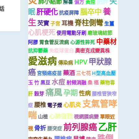
炎
失
肺小結節
肥胖
解暑
偏方
黃疸
話
養
眠
肝硬化
腦卒中
抗疫屏障
生
脊柱側彎
芡實
耳機
子宮
生薑
心肌梗死
使用電動牙刷
磨玻璃結節
中藥材
阿膠
胃食管反流病
心源性猝死
抗抑鬱藥
免疫球蛋白
奧密克戎變異株
愛滋病
甲狀腺
HPV
傳染病
癌
藥酒
宮頸癌疫苗
三七花
H型高血壓
水痘
玉 竹
黑豆
射頻消融
桑 椹
藥物毒
痛風
孕期
性病
肝
穀芽
腰椎管狹窄
支氣管哮
腰椎
心肌炎
症
電子煙
喘
心肺復甦
山楂
視網膜病變
單眼近
乙肝
前列腺癌
骨折
視
腰突症
跌倒
腰椎病
早搏