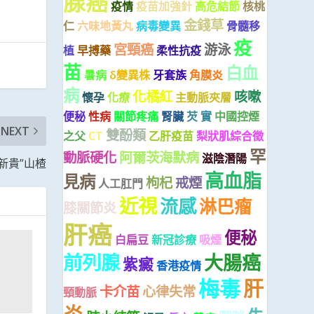
腺癌
疫情
疫苗加強針
高危結節
核桃
金錢草
仁
六味地黃丸
病毒變異
骨髓移
疫
宮頸癌
游泳
植
早搏藥
柔性抗疫
苗
白血
暑病
δ變異株
牙套族
角膜炎
病
化橘紅
咳嗽
懷孕
化療
主動脈夾層
便秘
性病
關節疼痛
腎臟
芡 實
中國控煙
NEXT
雙酚類
之父
CT
乙肝疫苗
梨狀肌綜合徵
罕
動脈硬化
阿爾茨海默病
滋陰潛陽
新貴”山楂
高血脂
見病
枸杞
戒煙
人工肛門
近視
流感
淋巴瘤
膝關節炎
肝癌
便秘
白扁豆
新冠診療
吸煙
前列腺
大腸癌
紫癜
香港疫情
梅毒
肝
卡介苗
心律失常
頸動脈