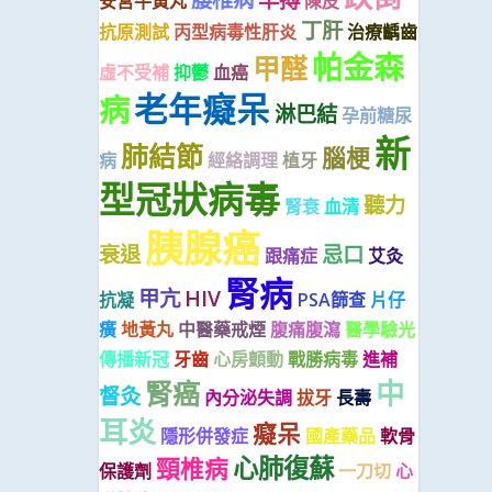
安宮牛黃丸
陳皮
丁肝
抗原測試
丙型病毒性肝炎
治療齲齒
帕金森
甲醛
虛不受補
抑鬱
血癌
老年癡呆
病
淋巴結
孕前糖尿
新
肺結節
腦梗
病
經絡調理
植牙
型冠狀病毒
聽力
腎衰
血清
胰腺癌
衰退
忌口
跟痛症
艾灸
腎病
甲亢
HIV
抗凝
PSA篩查
片仔
癀
地黃丸
中醫藥戒煙
腹痛腹瀉
醫學驗光
傳播新冠
牙齒
心房顫動
戰勝病毒
進補
中
腎癌
督灸
內分泌失調
拔牙
長壽
耳炎
癡呆
隱形併發症
國產藥品
軟骨
心肺復蘇
頸椎病
保護劑
一刀切
心