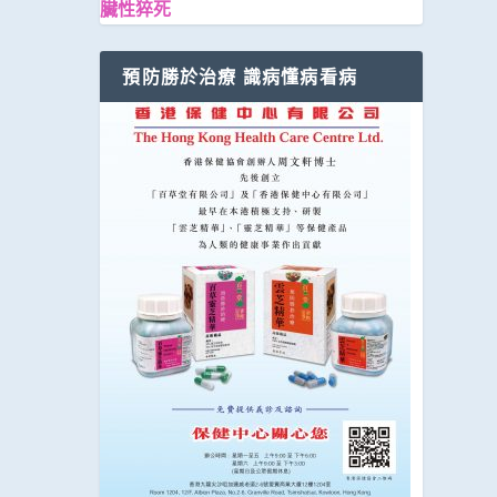
臟性猝死
預防勝於治療 識病懂病看病