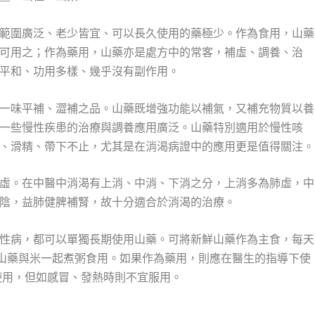
範圍廣泛、老少皆宜、可以長久使用的藥極少。作為食用，山藥
可用之；作為藥用，山藥亦是處方中的常客，補虛、調養、治
平和、功用多樣、幾乎沒有副作用。
一味平補、澀補之品。山藥既增強功能以補氣，又補充物質以養
一些慢性疾患的治療與調養應用廣泛。山藥特別適用於慢性咳
、滑精、帶下不止，尤其是在消渴病證中的應用更是值得關注。
虛。在中醫中消渴有上消、中消、下消之分，上消多為肺虛，中
陰，益肺健脾補腎，故十分適合於消渴的治療。
性病，都可以單獨長期使用山藥。可將新鮮山藥作為主食，每天
用山藥與米一起煮粥食用。如果作為藥用，則應在醫生的指導下使
使用，但如感冒、發熱時則不宜服用。