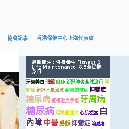
協會記事
香港保健中心上海代表處
最新關注 : 健身養生 Fitness &
Life Maintenance, 8.8全民健
身日
牙齒美白
眼鏡
麻疹
新冠肺炎全球流行
腰
抑鬱症
腿痛
新冠不是流感
耐藥結核病
牙周病
糖尿病
近視激光手術
糖尿病
白
扁桃體腫大
心肌梗塞
內障
中暑
抑鬱症
房顫
流感和