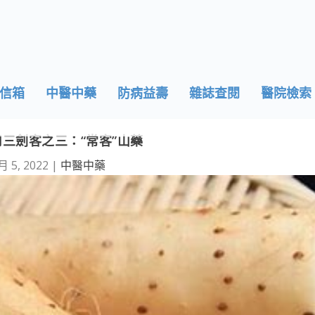
信箱
中醫中藥
防病益壽
雜誌查閱
醫院檢索
三劍客之三：“常客”山藥
月 5, 2022
|
中醫中藥