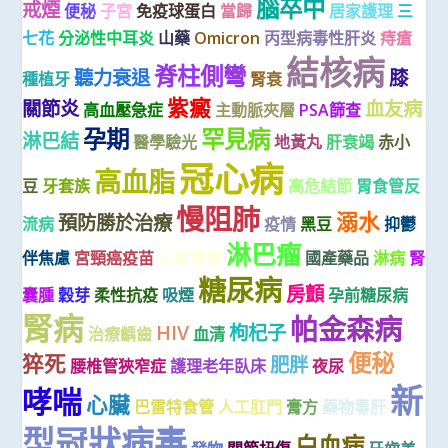
腦卒中
戒煙
便秘
子宮
免疫球蛋白
當歸
居家護理
三
七花
分泌性中耳炎
山藥
Omicron
丙型病毒性肝炎
痔瘡
結核病
脊柱側彎
聽力衰退
膝
種植牙
腎衰
紫癜
關節炎
血友病
高血壓急症
主動脈夾層
PSA篩查
孕期
罕見病
淋巴結
醫學驗光
地黃丸
肝衰竭
赤小
冠心病
高血脂
豆
牙套族
高危結節
胃食管反
慢阻肺
溺水
預防勝於治療
流病
疫情
黑豆
抑鬱
淋巴瘤
伴焦慮
宮頸癌疫苗
心肌梗塞
國產藥品
淋病
腎
糖尿病
房顫
囊腫
穀芽
柔性抗疫
吸煙
孕前糖尿病
腎病
帕金森病
HIV
枸杞子
治療齲齒
血清
便秘
猝死
肥胖
腰椎管狹窄症
護理老年臥床
夜尿
新
哮喘
心臟
巴雷特食管
人工肛門
膏方
藥物毒肝
型冠狀病毒
白血病