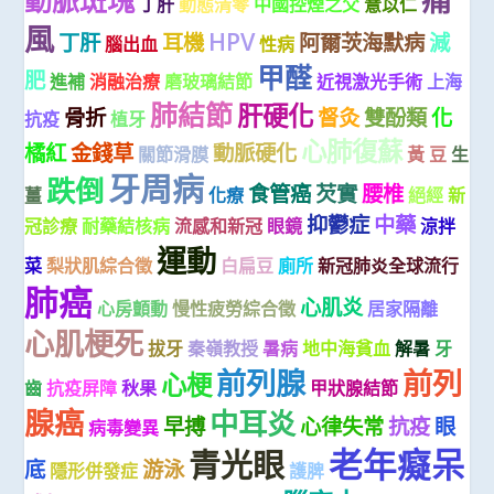
動脈斑塊
丁肝
動態清零
中國控煙之父
薏苡仁
風
HPV
丁肝
耳機
阿爾茨海默病
減
腦出血
性病
甲醛
肥
進補
消融治療
磨玻璃結節
近視激光手術
上海
肺結節
肝硬化
骨折
督灸
雙酚類
化
抗疫
植牙
心肺復蘇
橘紅
金錢草
動脈硬化
關節滑膜
黃 豆
生
牙周病
跌倒
食管癌
芡實
腰椎
薑
化療
絕經
新
抑鬱症
中藥
冠診療
耐藥結核病
流感和新冠
眼鏡
涼拌
運動
菜
梨狀肌綜合徵
白扁豆
廁所
新冠肺炎全球流行
肺癌
心肌炎
心房顫動
慢性疲勞綜合徵
居家隔離
心肌梗死
拔牙
秦嶺教授
暑病
地中海貧血
解暑
牙
前列腺
前列
心梗
齒
抗疫屏障
秋果
甲狀腺結節
腺癌
中耳炎
早搏
心律失常
抗疫
眼
病毒變異
老年癡呆
青光眼
底
游泳
隱形併發症
護脾