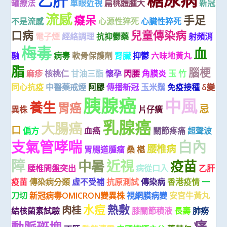
乙肝
罐療法
單眼近視
扁桃體腫大
新冠
流感
癡呆
手足
不是流感
心源性猝死
心臟性猝死
口病
兒童傳染病
電子煙
經絡調理
抗抑鬱藥
射頻消
梅毒
血
融
病毒
軟骨保護劑
腎臟
抑鬱
六味地黃丸
脂
腦梗
麻疹
核桃仁
甘油三酯
懷孕
閃腰
角膜炎
玉 竹
同心抗疫
中醫藥戒煙
阿膠
傳播新冠
玉米鬚
免疫接種
δ變
胰腺癌
中風
養生
胃癌
忌
異株
片仔癀
乳腺癌
大腸癌
口
偏方
血癌
關節疼痛
超聲波
支氣管哮喘
白內
腰椎病
胃腸道腫瘤
桑 椹
障
近視
中暑
疫苗
腰椎間盤突出
病從口入
乙肝
疫苗
傳染病分類
虛不受補
抗原測試
傳染病
香港疫情
一
刀切
新冠病毒OMICRON變異株
視網膜病變
安宮牛黃丸
水痘
熱敷
肉桂
結核菌素試驗
膝關節積液
長壽
肺癆
痛