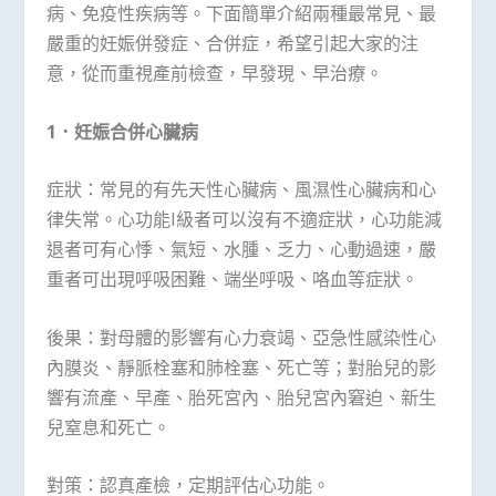
病、免疫性疾病等。下面簡單介紹兩種最常見、最
嚴重的妊娠併發症、合併症，希望引起大家的注
意，從而重視產前檢查，早發現、早治療。
1
．妊娠合併心臟病
症狀：常見的有先天性心臟病、風濕性心臟病和心
律失常。心功能I級者可以沒有不適症狀，心功能減
退者可有心悸、氣短、水腫、乏力、心動過速，嚴
重者可出現呼吸困難、端坐呼吸、咯血等症狀。
後果：對母體的影響有心力衰竭、亞急性感染性心
內膜炎、靜脈栓塞和肺栓塞、死亡等；對胎兒的影
響有流產、早產、胎死宮內、胎兒宮內窘迫、新生
兒窒息和死亡。
對策：認真產檢，定期評估心功能。