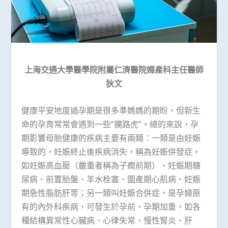
上海交通大學醫學院附屬仁濟醫院婦產科主任醫師
狄文
健康平安地度過孕期是很多準媽媽的期盼，但新生
命的孕育常常會遇到一些“攔路虎”。總的來說，孕
期影響母胎健康的疾病主要有兩類：一類是由妊娠
導致的，妊娠終止後疾病消失，稱為妊娠併發症，
如妊娠高血壓（嚴重者稱為子癇前期）、妊娠期糖
尿病、前置胎盤、羊水栓塞、圍產期心肌病、妊娠
期急性脂肪肝等；另一類叫妊娠合併症，是孕婦原
有的內外科疾病，可發生於孕前、孕期加重，如各
種結構異常性心臟病、心律失常、慢性腎炎、肝