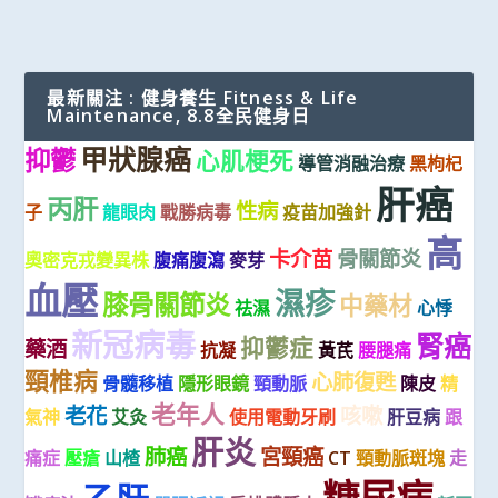
最新關注 : 健身養生 Fitness & Life
Maintenance, 8.8全民健身日
甲狀腺癌
抑鬱
心肌梗死
導管消融治療
黑枸杞
肝癌
丙肝
性病
子
龍眼肉
戰勝病毒
疫苗加強針
高
卡介苗
骨關節炎
奧密克戎變異株
腹痛腹瀉
麥芽
血壓
濕疹
膝骨關節炎
中藥材
祛濕
心悸
新冠病毒
腎癌
抑鬱症
藥酒
抗凝
黃芪
腰腿痛
頸椎病
心肺復甦
骨髓移植
隱形眼鏡
頸動脈
陳皮
精
老年人
老花
咳嗽
氣神
艾灸
使用電動牙刷
肝豆病
跟
肝炎
肺癌
宮頸癌
痛症
壓瘡
山楂
CT
頸動脈斑塊
走
糖尿病