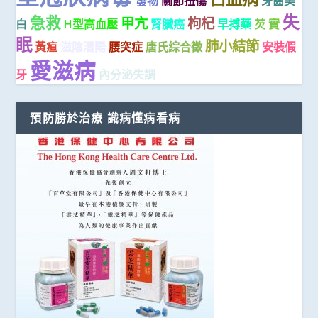
發物
關節扭傷
牙齒美
失
急救
甲亢
枸杞
白
H型高血壓
腎臟癌
早搏藥
芡 實
眠
肺小結節
黃疸
滋陰潛陽
腰突症
唐氏綜合徵
安裝假
愛滋病
牙
內分泌失調
預防勝於治療 識病懂病看病