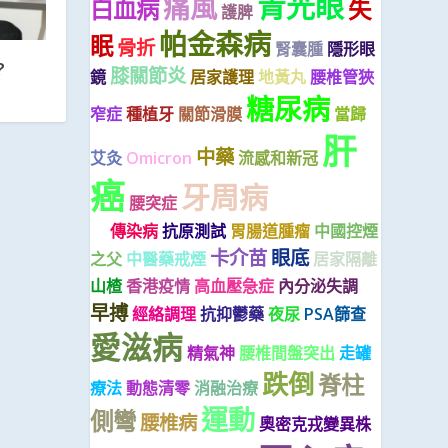
青光眼
痛風
白血病
失
護脾
帕金森病
眠
骨折
腎囊腫
隱形眼
?
膝關節炎
鏡
居家護理
地黃丸
腰椎管狹
糖尿病
窄症
種植牙
關節滑膜
當歸
肝
中藥
艾灸
Omicron
流感和新冠
癌
牙周病
腰突症
丙型病毒性肝
炎
傳染病
抗原測試
胃腸道腫瘤
中國控煙
卡介苗
眼底
之父
中醫藥戒煙
居家隔離
山楂
香港疫情
高血壓急症
內分泌失調
早搏
經絡調理
抗抑鬱藥
夜尿
PSA篩查
愛滋病
精氣神
腰椎間盤突出
走罐
跌倒
脊柱
療法
動態清零
消融治療
運動
側彎
腰椎病
奧密克戎變異株