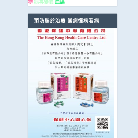
物
病毒變異
血癌
預防勝於治療 識病懂病看病