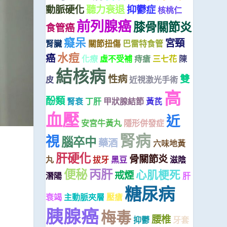
動脈硬化
聽力衰退
抑鬱症
核桃仁
前列腺癌
膝骨關節炎
食管癌
癡呆
宮頸
腎臟
關節扭傷
巴雷特食管
水痘
癌
化療
虛不受補
痔瘡
三七花
陳
結核病
性病
雙
皮
近視激光手術
高
酚類
腎衰
丁肝
甲狀腺結節
黃芪
血壓
近
安宮牛黃丸
隱形併發症
腎病
視
腦卒中
藥酒
六味地黃
肝硬化
骨關節炎
丸
拔牙
黑豆
滋陰
便秘
丙肝
心肌梗死
戒煙
潛陽
肝
糖尿病
衰竭
主動脈夾層
壓瘡
胰腺癌
梅毒
腰椎
抑鬱
牙套