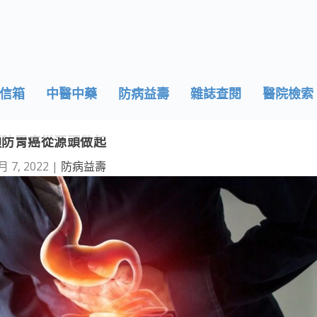
信箱
中醫中藥
防病益壽
雜誌查閱
醫院檢索
預防胃癌從源頭做起
月 7, 2022
|
防病益壽