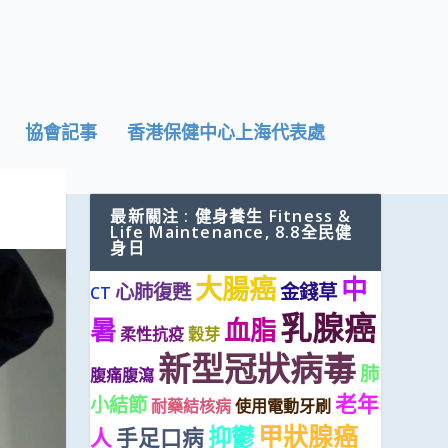
協會記事
香港保健中心上海代表處
最新關注 : 健身養生 Fitness &
Life Maintenance, 8.8全民健
身日
大腸癌
中
心肺復甦
金錢草
CT
乳腺癌
暑
血脂
柔性抗疫
穀芽
新型冠狀病毒
肺
腹痛腹瀉
老年
小結節
耐藥結核病
使用電動牙刷
甲狀腺癌
抑鬱
人
手足口病