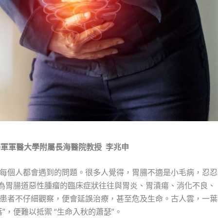
海軍軍醫大學附屬長海醫院教授
李兆申
每個人都會遇到的問題。很多人覺得，胃腸不適是小毛病，忍忍
因為胃腸道惡性腫瘤的臨床症狀往往與胃炎、胃潰瘍、消化不良、
患者不仔細觀察，便會延誤治療，甚至危及生命。古人雲，一葉
”，便難以抵禦 “生命入秋的蕭瑟”。