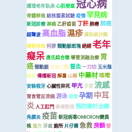
冠心病
護理老年臥床
心肌梗塞
罕見病
骨髓移植
結核菌素試驗
疫情
丁肝
肺癌
新冠診療
淋病
乙肝疫苗
肺癆
高血脂
濕疹
超聲波
傳染病分類
老年
關節疼痛
阿膠
頸動脈斑塊
絕經
癡呆
胃
唐氏綜合徵
導管消融治療
癌
督灸
頸動脈
甘油三酯
一刀切
玉米鬚
中藥材
咳嗽
植牙
傳播新冠
解暑
山藥
流感
甲亢
安裝假牙
心臟性猝死
子宮
中耳
孕期
游泳
胃食管反流病
吸煙
炎
預防勝於治療
人工肛門
秦嶺教授
疫苗
角膜炎
新冠病毒OMICRON變異
急救
房顫
株
偏方
牙齒
廁所
片仔癀
發