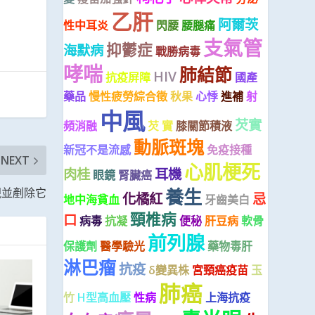
乙肝
阿爾茨
性中耳炎
閃腰
腰腿痛
支氣管
抑鬱症
海默病
戰勝病毒
哮喘
肺結節
HIV
抗疫屏障
國產
藥品
慢性疲勞綜合徵
秋果
心悸
進補
射
中風
芡實
頻消融
芡 實
膝關節積液
動脈斑塊
新冠不是流感
免疫接種
NEXT
心肌梗死
肉桂
耳機
眼鏡
腎臟癌
養生
現並剷除它
化橘紅
忌
地中海貧血
牙齒美白
頸椎病
口
病毒
抗凝
便秘
肝豆病
軟骨
前列腺
保護劑
醫學驗光
藥物毒肝
淋巴瘤
抗疫
δ變異株
宮頸癌疫苗
玉
肺癌
竹
H型高血壓
性病
上海抗疫