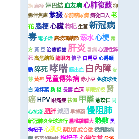
心肺復蘇
淋巴結
血友病
族
麻疹
抑
紫癜
老
鬱伴焦慮
孕前糖尿病
病從口入
新冠病
腦梗
心臟
花
枸杞
生薑
毒
心梗
溺水
電子煙
磨玻璃結節
膏
肝炎
方
黃 豆
治療齲齒
暑病
心源性猝
死
高危結節
龍眼肉
懷孕
白扁豆
心房顫
哮喘
白內障
猝死
動
腦出血
麥
兒童傳染病
芽
黃疸
赤小豆
免疫球蛋
腎
白
涼拌菜
桑 椹
長壽
血清
單眼近視
癌
甲醛
HPV
跟痛症
祛濕
薏苡仁
同
慢阻肺
肥胖
減肥
心抗疫
早搏藥
熱敷
新冠肺炎全球流行
扁桃體腫大
黑
心肌炎
枸杞子
梨狀肌綜合徵
視網膜病
枸杞子
心律失常
變
疫苗加強針
分泌