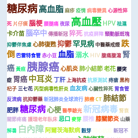
糖尿病
高血脂
麻疹
疫情
病毒變異
心源性猝
高血壓
腦梗
HPV
死
片仔癀
腰腿痛
夜尿
祛濕
腦卒中
猝死
卡介苗
傳播新冠
抗疫屏障
頸動脈斑塊
跌
抑鬱
罕見病
心肺復甦
抑鬱伴焦慮
中醫藥戒煙
倒
血脂
腎
溺水
HIV
巴雷特食管
赤小豆
腹痛腹瀉
胰腺癌
癌
心肌炎
肺小結節
老花
黃疸
腰突
中耳炎
胃癌
丁肝
症
上海抗疫
抗原測試
痔瘡
黑枸
血友病
杞子
三七花
丙型病毒性肝炎
心臟性猝死
胃食管
肺結節
反流病
抗抑鬱藥
新冠肺炎全球流行
肺癆
CT
糖尿病
新冠病毒
心梗
肥胖
醫學驗光
腎衰
忌口
腰椎
膝關節炎
關節疼痛
護理老年臥床
麥芽
山藥
白內障
阿爾茨海默病
解暑
穀芽
同心抗疫
新冠不