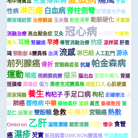
兒童傳染病
地中海貧血
子宮
淋巴瘤
白血病
脊柱側彎
性病
近視激光手術
動脈硬化
磨玻璃結節
治療齲齒
玉米鬚
動態清零
牙套族
冠心病
消融治療
高血壓急症
艾灸
一刀切
六味地
耳機
早搏
抗疫
黃丸
腎臟癌
導管消融治療
涼拌菜
肝衰
流感
淋巴結
游泳
竭
頸動脈
δ變異株
血清
人工肛門
帕金森病
前列腺癌
骨折
宮頸癌疫苗
抗凝
運動
癡呆
眼底
視網膜病變
腦出血
安宮牛黃丸
胃腸
道腫瘤
跟痛症
偏方
奧密克戎變異株
病從口入
心肌梗塞
養生
手足口病
枸杞子
枸杞
居家隔離
走罐療法
暑
肺癌
腰椎病
中藥
病
藥物毒肝
當歸
黃芪
秦嶺教授
薏
急救
中藥材
熱敷
雙酚類
宮頸癌
苡仁
超聲波
乙肝
減肥
食管
Omicron
滋陰潛陽
關節滑膜
懷孕
濕疹
癌
芡實
新冠病毒OMICRON變異株
甲狀腺結節