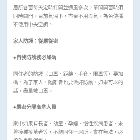
居所各窗每天定時打開並通風多次。單間開窗時須
同時關門。目前氣溫下，盡量不用冷氣。為免傳播
不使用中央空調。
家人防護：從嚴從密
●自我防護務必加碼
同住者的防護（口罩、距離、手套、眼罩等）要加
碼。為了家人，隔離者也要做好防護，如果可以的
話，盡量戴口罩。
●嚴密分隔高危人員
家中如果有長者、幼童、孕婦、慢性疾病患者、未
曾接種疫苗者等，不能同住一居所。實在無法，必