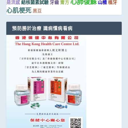
心肺復蘇
是流感
結核菌素試驗
牙齒
膏方
山楂
植牙
心肌梗死
黑豆
預防勝於治療 識病懂病看病