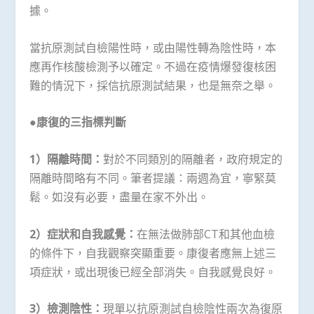
據。
當抗原測試自檢陽性時，或由陽性轉為陰性時，本
應再作核酸檢測予以確定。不過在疫情爆發復核困
難的情況下，採信抗原測試結果，也是無奈之舉。
●康復的三指標判斷
1）隔離時間：
對於不同類別的隔離者，政府規定的
隔離時間略有不同。筆者提議：兩週為宜，寧緊莫
鬆。如沒有必要，盡量在家不外出。
2
）症狀和自我感覺：
在無法做肺部CT和其他血檢
的條件下，自我觀察突顯重要。康復者應無上述三
項症狀，或出現後已經全部消失。自我感覺良好。
3）檢測陰性：
現單以抗原測試自檢陰性兩次為復原