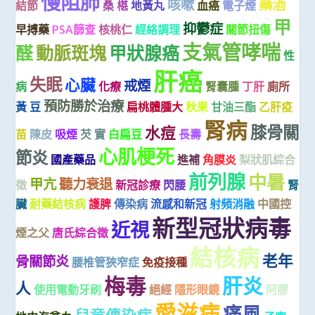
慢阻肺
咳嗽
藥酒
結節
桑 椹
地黃丸
血癌
電子煙
甲
抑鬱症
早搏藥
PSA篩查
核桃仁
經絡調理
關節扭傷
支氣管哮喘
醛
動脈斑塊
甲狀腺癌
性
肝癌
失眠
心臟
戒煙
病
化療
腎囊腫
丁肝
廁所
預防勝於治療
黃 豆
扁桃體腫大
秋果
甘油三酯
乙肝疫
腎病
膝骨關
水痘
苗
陳皮
吸煙
芡 實
白扁豆
長壽
心肌梗死
節炎
國產藥品
進補
角膜炎
梨狀肌綜合
前列腺
中暑
甲亢
聽力衰退
徵
新冠診療
閃腰
腎
臟
耐藥結核病
護脾
傳染病
流感和新冠
射頻消融
中國控
新型冠狀病毒
近視
煙之父
唐氏綜合徵
結核病
老年
骨關節炎
腰椎管狹窄症
免疫接種
梅毒
肝炎
人
使用電動牙刷
絕經
隱形眼鏡
阿膠
愛滋病
痛風