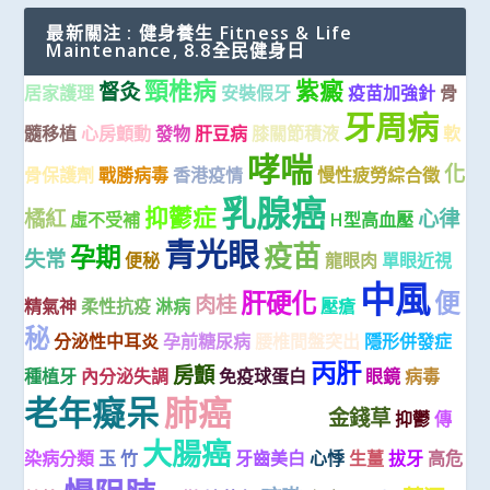
最新關注 : 健身養生 Fitness & Life
Maintenance, 8.8全民健身日
頸椎病
紫癜
督灸
居家護理
安裝假牙
疫苗加強針
骨
牙周病
髓移植
心房顫動
發物
肝豆病
膝關節積液
軟
哮喘
化
骨保護劑
戰勝病毒
香港疫情
慢性疲勞綜合徵
乳腺癌
抑鬱症
橘紅
心律
虛不受補
H型高血壓
青光眼
疫苗
孕期
失常
便秘
龍眼肉
單眼近視
中風
肝硬化
便
肉桂
精氣神
柔性抗疫
淋病
壓瘡
秘
分泌性中耳炎
孕前糖尿病
腰椎間盤突出
隱形併發症
丙肝
房顫
種植牙
內分泌失調
免疫球蛋白
眼鏡
病毒
老年癡呆
肺癌
金錢草
主動脈夾層
抑鬱
傳
大腸癌
染病分類
玉 竹
牙齒美白
心悸
生薑
拔牙
高危