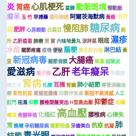
心肌梗死
炎
動脈斑塊
胃癌
當歸
頸動脈
癡呆
阿爾茨海默病
卡介
玉 竹
早搏藥
隱形眼鏡
黃疸
糖尿病
慢阻肺
苗
肥胖
心房顫動
白扁豆
廁
濕疹
眼底
所
乙肝疫苗
肺癆
芡 實
六味地黃丸
涼拌菜
水痘
腦梗
淋巴結
關節疼痛
疫情
便秘
唐氏綜合徵
黃
新冠病毒
大腸癌
豆
關節滑膜
解暑
超聲波
愛滋病
老年癡呆
乙肝
電子煙
中國控
腎病
耳機
肺小結節
煙之父
化療
腎臟
導管消融治
療
柔性抗疫
胃腸道腫瘤
抑鬱伴焦慮
新冠不是流感
人工
抑鬱症
肛門
祛濕
抑鬱
腰椎間盤突出
H型高血壓
走罐
高血壓
化橘紅
腰椎病
心律失
療法
骨髓移植
肺
常
抗疫
進補
孕前糖尿病
關節扭傷
牙齒美白
抗凝
青光眼
結節