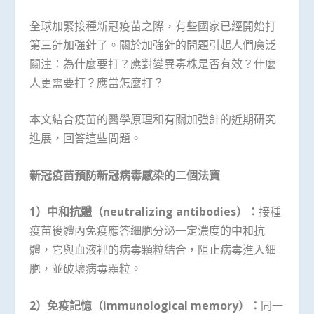
全球加緊接種新冠疫苗之際，有些國家已經開始打
第三針加強針了。關於加強針的問題引起人們廣泛
關注：為什麼要打？應對變異毒株是否有效？什麼
人更需要打？應當怎麼打？
本文結合疫苗的醫學原理和有關加強針的近期研究
進展，回答這些問題。
新冠疫苗預防新冠病毒感染的二個法寶
1）中和抗體（neutralizing antibodies）：
接種
疫苗後體內免疫應答細胞分泌一定濃度的中和抗
體，它與血液裡的病毒顆粒結合，阻止病毒進入細
胞，並破壞病毒顆粒。
2
）免疫記憶（
immunological memory
）：
同一