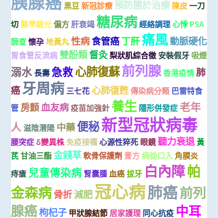
胰腺癌
預防勝於治療
黑豆
新冠診療
陳皮
一刀
糖尿病
切
醫學驗光
偏方
肝衰竭
經絡調理
心悸
PSA
痛風
性病
食管癌
丁肝
動脈硬化
篩查
懷孕
地黃丸
雙酚類
督灸
胃食管反流病
梨狀肌綜合徵
安裝假牙
吸煙
前列腺
心肺復蘇
溺水
急救
肺
長壽
香港疫情
牙周病
癌
心肺復甦
三七花
傳染病分類
巴雷特食
養生
老年
房顫
血友病
管
疫苗加強針
隱形併發症
新型冠狀病毒
便秘
人
中藥
滋陰潛陽
聽力衰退
腰突症
δ變異株
免疫接種
心源性猝死
眼鏡
黃
金錢草
芪
甘油三酯
軟骨保護劑
膏方
病從口入
角膜炎
白內障
帕
兒童傳染病
痔瘡
腎囊腫
血癌
拔牙
冠心病
肺癌
金森病
前列
骨折
減肥
腺癌
中耳
枸杞子
甲狀腺結節
居家護理
同心抗疫