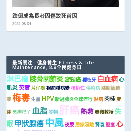
跌倒成為長者因傷致死首因
2025-08-04
最新關注 : 健身養生 Fitness & Life
Maintenance, 8.8全民健身日
淋巴瘤
膝骨關節炎
白血病
宮頸癌
心
種植牙
肌炎
芡實
片仔癀
視網膜病變
核桃仁
傳染病
膝關節積
梅毒
HPV
肉桂
液
生薑
新冠肺炎全球流行
淋病
麥
肝癌
血脂
失
熱敷
芽
黑枸杞子
發物
秦嶺教授
中風
甲狀腺癌
眠
心
夜尿
居家隔離
腎衰
壓瘡