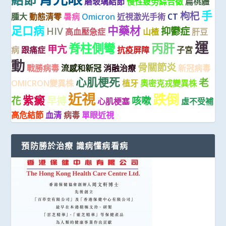
磨玻璃結節
慢性疲勞綜合徵
扁桃體
手
枸杞
腫大
動態清零
暑病
Omicron
近視激光手術
CT
足口病
中藥材
HIV
抑鬱症
高血壓急症
山楂
肝豆
運
脊柱側彎
丙肝
甲亢
病
跟痛症
抗疫屏障
子宮
動
骨關節炎
戰勝病毒
流感和新冠
消融治療
新冠病毒
心肌梗死
老
OMICRON變異株
植牙
奧密克戎變異株
近視
跌倒
紫癜
花
早搏
咳嗽
心肌梗塞
虛不受補
高危結節
血清
病毒
單眼近視
預防勝於治療 識病懂病看病