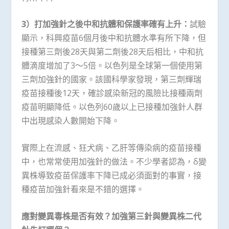
3
）打加強針之後中和抗體和保護率確有上升：
試驗
顯示，科興疫苗6個月後中和抗體水準有所下降，但
接種第三劑後28天與第二劑後28天后相比，中和抗
體滴度增加了3～5倍。以色列是全球第一個使用第
三劑加強針的國家。該國科學家發現，第三劑輝瑞
疫苗接種後12天，確診感染新冠的風險比接種兩劑
疫苗明顯降低。以色列60歲以上已接種加強針人群
中出現感染人數開始下降。
實際上在流感、狂犬病、乙肝等傳染病的疫苗接種
中，也常常使用加強針的做法。不少學者認為，δ變
異株導致疫苗保護率下降已成必須面對的事實，接
種疫苗加強針看來是不錯的選擇。
應對變異毒株是否有效？加強第三針與變異株二代