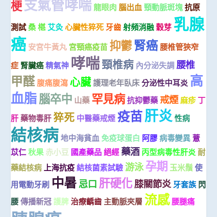
支氣管哮喘
梗
龍眼肉
腦出血
頸動脈斑塊
抗原
乳腺
測試
桑 椹
艾灸
心臟性猝死
牙齒
射頻消融
穀芽
癌
腎癌
抑鬱
安宮牛黃丸
宮頸癌疫苗
腰椎管狹窄
哮喘
頸椎病
腰椎
症
腎臟癌
精氣神
內分泌失調
高
甲醛
心臟
腹痛腹瀉
護理老年臥床
分泌性中耳炎
血脂
腦卒中
罕見病
戒煙
山藥
抗抑鬱藥
麻疹
丁
肝炎
疫苗
猝死
肝
藥物毒肝
中醫藥戒煙
性病
結核病
地中海貧血
免疫球蛋白
阿膠
病毒變異
薏
藥酒
苡仁
秋果
赤小豆
國產藥品
絕經
丙型病毒性肝炎
耐
孕期
游泳
藥結核病
上海抗疫
結核菌素試驗
玉米鬚
使
中暑
肝硬化
忌口
膝關節炎
用電動牙刷
牙套族
閃
流感
腰
傳播新冠
護脾
治療齲齒
主動脈夾層
腰腿痛