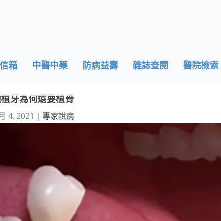
信箱
中醫中藥
防病益壽
雜誌查閱
醫院檢索
種植牙為何還要植骨
月 4, 2021
|
專家說病