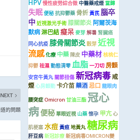
HPV
慢性疲勞綜合徵
中醫藥戒煙
當歸
失眠
腦卒
骨折
便秘
抗抑鬱藥
黃芪
中
膝關節炎
阿爾茨海
近視激光手術
癡呆
默病
淋巴結
麥芽
解暑
腎臟癌
近視
膝骨關節炎
同心抗疫
穀芽
流感
中藥材
中藥
化療
陳皮
核桃仁
血脂
房顫
抑鬱
祛濕
動態清零
一刀切
新冠病毒
戒
安宮牛黃丸
關節扭傷
煙
卡介苗
藥酒
忌口
心房顫動
龍眼肉
冠心
NEXT
腰突症
Omicron
甘油三酯
病
知道的問題
便秘
甲亢
單眼近視
山藥
懷孕
心
糖尿病
水痘
肌梗塞
黃疸
地黃丸
肝豆病
新冠診療
新冠病毒OMICRON變