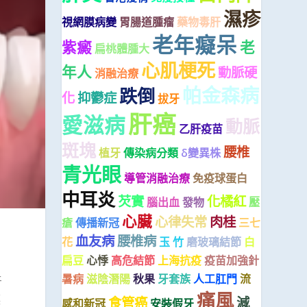
濕疹
視網膜病變
胃腸道腫瘤
藥物毒肝
老年癡呆
紫癜
老
扁桃體腫大
心肌梗死
年人
動脈硬
消融治療
帕金森病
跌倒
化
抑鬱症
拔牙
肝癌
愛滋病
動脈
乙肝疫苗
斑塊
腰椎
植牙
傳染病分類
δ變異株
青光眼
導管消融治療
免疫球蛋白
中耳炎
芡實
化橘紅
腦出血
發物
壓
心臟
心律失常
肉桂
瘡
傳播新冠
三七
血友病
腰椎病
花
玉 竹
磨玻璃結節
白
扁豆
心悸
高危結節
上海抗疫
疫苗加強針
暑病
滋陰潛陽
秋果
牙套族
人工肛門
流
牙
痛風
讓
食管癌
減
感和新冠
安裝假牙