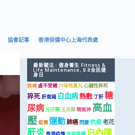
協會記事
香港保健中心上海代表處
最新關注 : 健身養生 Fitness &
Life Maintenance, 8.8全民健
身日
進補
虛不受補
六味地黃丸
心臟性猝死
糖
白血病
猝死
熱敷
肝衰竭
丁肝
高血
尿病
片仔癀
玉米鬚
精氣神
壓
運動
肺癌
抗疫
老花
疫情
閃腰
肝炎
白內障
香港疫情
免疫接種