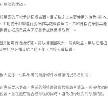
科醫師的建議。
於暴露的牙槽骨缺損處表面。目前臨床上主要使用的植骨材料包
”，由動物骨組織進行脫細胞等處理後獲得。自體骨指從身體其他
數骨缺損嚴重患者需從腓骨或髂骨處取骨）。
6個月後可行後續修復。骨缺損範圍較大、骨質較差，無法穩定植
植骨材料與牙槽骨結合穩固後，再植入種植體。
很大關係，也與患者的自身條件及維護情況息息相關。
的專業要求更高。專業的種植醫師會根據患者情況，選擇適當的
位置，並在嚴密縫合植骨區的同時，避免植骨區受到牙齦的壓