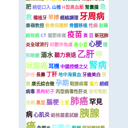
急
肥
病從口入
山楂
H型高血壓
腎囊腫
牙周病
救
早搏
種植牙
經絡調理
秦嶺教授
軟骨保護劑
骨髓移植
性病
耐藥
疫苗
結核病
CT
關節疼痛
黃 豆
新冠肺
心梗
炎全球流行
抑鬱伴焦慮
赤小豆
隱
乙肝
甲
溺水
聽力衰退
形眼鏡
腎病
狀腺癌
耳機
中國控煙之父
丁肝
肺癆
長壽
地中海貧血
牙齒美白
芡
孕期
實
唐氏綜合徵
戰勝病毒
偏方
絕經
病毒
黑枸杞子
丙型病毒性肝炎
使用電動
肺癌
罕見
腦梗
牙刷
黑豆
生薑
胰腺
病
心肌炎
結核菌素試驗
癌
抑鬱症