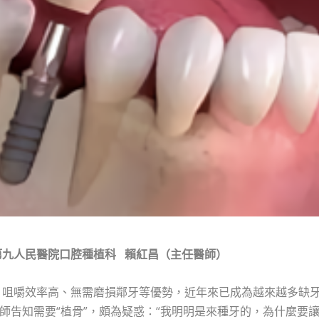
第九人民醫院口腔種植科
賴紅昌（主任醫師）
佳、咀嚼效率高、無需磨損鄰牙等優勢，近年來已成為越來越多缺
師告知需要“植骨”，頗為疑惑：“我明明是來種牙的，為什麼要