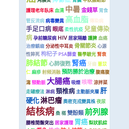
角膜炎
腎臟
甲狀腺結節
中暑
金錢草
護理老年臥床
血清
胃食
高血脂
管反流病
病毒變異
傳染病
手足口病
兒童傳染
眼底
柔性抗疫
病
HIV
孕前糖尿病
居家隔離
護脾
血癌
骨關節炎
治療齲齒
分泌性中耳炎
心源
枸杞子
性猝死
PSA篩查
醫學驗光
腎衰
肺結節
腎癌
心肺復甦
牙齒
薏苡
預防勝於治療
仁
麻疹
射頻消融
腹痛腹
大腸癌
咳嗽
瀉
頸動脈
吸煙
涼拌菜
肝
頸椎病
走罐療法
淋病
主動脈夾層
淋巴瘤
硬化
奧密克戎變異株
夜尿
結核病
前列腺
雙酚類
桑 椹
胃癌
腰椎間盤突出
居家護理
梨狀肌綜