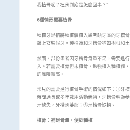
我植骨呢？植骨到底是怎麼回事？”
6
種情形需要植骨
種植牙是指將種植體植入患者缺牙區的牙槽骨
體上安裝假牙。種植體和牙槽骨猶如樹根和土
然而，部份患者因牙槽骨骨量不足，需要進行
入。若需要植骨但未植骨，勉強植入種植體，
的風險較高。
常見的需要進行植骨手術的情況如下：①牙槽
時間過長或多年戴用活動義齒，牙槽骨明顯萎
牙缺失，牙槽骨萎縮；⑥牙槽骨缺損。
植骨：補足骨量，便於種植