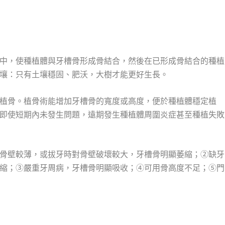
中，使種植體與牙槽骨形成骨結合，然後在已形成骨結合的種植
壤：只有土壤穩固、肥沃，大樹才能更好生長。
植骨。植骨術能增加牙槽骨的寬度或高度，便於種植體穩定植
即使短期內未發生問題，遠期發生種植體周圍炎症甚至種植失敗
骨壁較薄，或拔牙時對骨壁破壞較大，牙槽骨明顯萎縮；②缺牙
縮；③嚴重牙周病，牙槽骨明顯吸收；④可用骨高度不足；⑤門