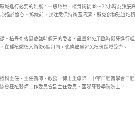
區域進行必要的維護。一般地說，植骨術後48～72小時為腫脹
不必過於擔心。拆線前，應注意保持術區清潔，避免食物殘渣堆
鍵。植骨術後需戴臨時假牙的患者，盡量避免用臨時假牙進行咀
，在種植體植入術後6個月內，也應盡量避免植骨區域受力。
植科主任、主任醫師、教授、博士生導師，中華口腔醫學會口腔
協會種植醫師工作委員會副主任委員，國際牙醫學院院士。