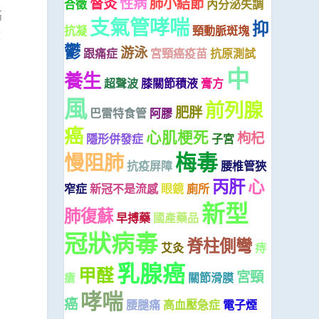
督灸
性病
肺小結節
合徵
內分泌失調
高
支氣管哮喘
抑
抗凝
頸動脈斑塊
積
鬱
游泳
跟痛症
宮頸癌疫苗
抗原測試
中
養生
超聲波
膝關節積液
膏方
風
前列腺
肥胖
巴雷特食管
阿膠
癌
心肌梗死
枸杞
隱形併發症
子宮
梅毒
慢阻肺
抗疫屏障
腰椎管狹
丙肝
心
窄症
新冠不是流感
眼鏡
廁所
新型
肺復蘇
早搏藥
國產藥品
冠狀病毒
脊柱側彎
艾灸
痔
乳腺癌
甲醛
宮頸
瘡
關節滑膜
哮喘
癌
腰腿痛
高血壓急症
電子煙