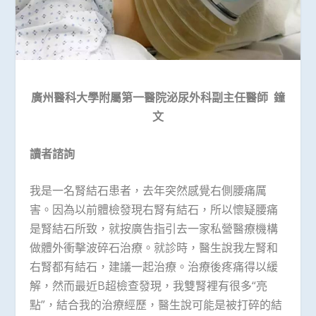
廣州醫科大學附屬第一醫院泌尿外科副主任醫師 鐘
文
讀者諮詢
我是一名腎結石患者，去年突然感覺右側腰痛厲
害。因為以前體檢發現右腎有結石，所以懷疑腰痛
是腎結石所致，就按廣告指引去一家私營醫療機構
做體外衝擊波碎石治療。就診時，醫生說我左腎和
右腎都有結石，建議一起治療。治療後疼痛得以緩
解，然而最近B超檢查發現，我雙腎裡有很多“亮
點”，結合我的治療經歷，醫生說可能是被打碎的結