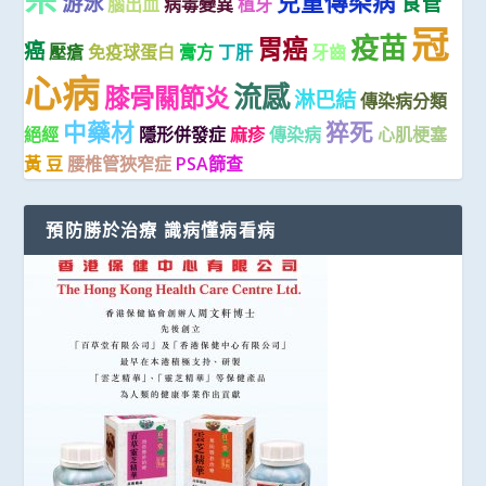
兒童傳染病
游泳
食管
腦出血
病毒變異
植牙
冠
疫苗
胃癌
癌
壓瘡
免疫球蛋白
膏方
丁肝
牙齒
心病
流感
膝骨關節炎
淋巴結
傳染病分類
中藥材
猝死
絕經
隱形併發症
麻疹
傳染病
心肌梗塞
黃 豆
腰椎管狹窄症
PSA篩查
預防勝於治療 識病懂病看病