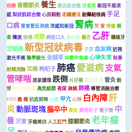
養生
骨關節炎
病變
唐氏綜合徵
牙套族
新冠不是流
手足
感
梨狀肌綜合徵
心房顫動
走罐療法
耐藥結核病
腎病
口病
胃食管反流病
流感和新冠
芡 實
痔瘡
解
乙肝
戒煙
暑
陳皮
進補
病從口入
赤小豆
偏方
種植牙
新型冠狀病毒
宮頸癌
血友病
子宮
近視
金錢草
心律失常
激光手術
醫學驗光
抑鬱伴焦慮
秋果
肺癌
愛滋病
支氣
耳機
枸杞子
射頻消融
管哮喘
跌倒
督灸
居家護理
片仔癀
關節疼痛
穀
肺癌
芽
內分泌失調
高危結節
夜尿
淋病
導管消融治療
肝
白內障
HIV
甲亢
桑 椹
抗疫屏障
山楂
心悸
炎
中
動脈斑塊
腦卒中
黃疸
黑枸杞子
電子煙
老年癡
暑
芡實
膝關節炎
牙齒美白
人工肛門
呆