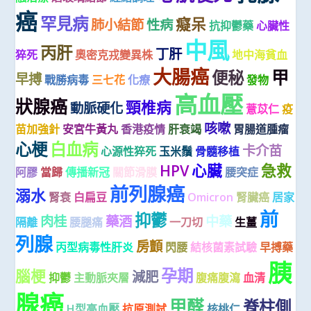
癌
罕見病
癡呆
肺小結節
性病
抗抑鬱藥
心臟性
中風
丙肝
丁肝
猝死
奧密克戎變異株
地中海貧血
大腸癌
甲
便秘
早搏
戰勝病毒
三七花
化療
發物
高血壓
狀腺癌
頸椎病
動脈硬化
薏苡仁
疫
咳嗽
苗加強針
安宮牛黃丸
香港疫情
肝衰竭
胃腸道腫瘤
心梗
白血病
卡介苗
心源性猝死
玉米鬚
骨髓移植
HPV
心臟
急救
阿膠
當歸
傳播新冠
關節滑膜
腰突症
前列腺癌
溺水
腎衰
白扁豆
Omicron
腎臟癌
居家
前
抑鬱
肉桂
藥酒
中藥
隔離
腰腿痛
一刀切
生薑
列腺
房顫
丙型病毒性肝炎
閃腰
結核菌素試驗
早搏藥
胰
孕期
腦梗
減肥
抑鬱
主動脈夾層
腹痛腹瀉
血清
腺癌
甲醛
脊柱側
H型高血壓
抗原測試
核桃仁