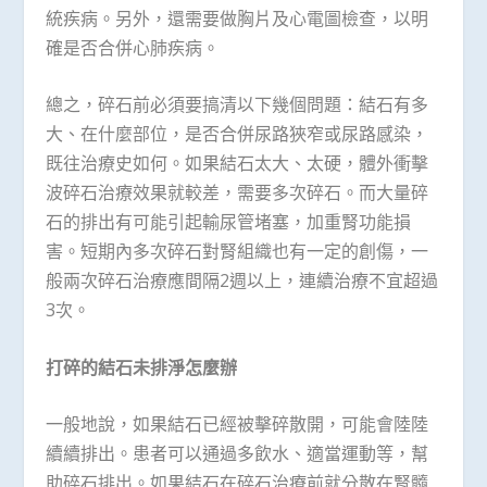
統疾病。另外，還需要做胸片及心電圖檢查，以明
確是否合併心肺疾病。
總之，碎石前必須要搞清以下幾個問題：結石有多
大、在什麼部位，是否合併尿路狹窄或尿路感染，
既往治療史如何。如果結石太大、太硬，體外衝擊
波碎石治療效果就較差，需要多次碎石。而大量碎
石的排出有可能引起輸尿管堵塞，加重腎功能損
害。短期內多次碎石對腎組織也有一定的創傷，一
般兩次碎石治療應間隔2週以上，連續治療不宜超過
3次。
打碎的結石未排淨怎麼辦
一般地說，如果結石已經被擊碎散開，可能會陸陸
續續排出。患者可以通過多飲水、適當運動等，幫
助碎石排出。如果結石在碎石治療前就分散在腎髓