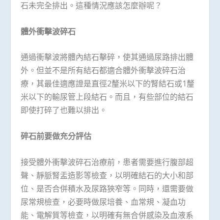
石未完全排出。這種情況應該怎麼辦呢？
體外衝擊波碎石
通過衝擊波將體內結石擊碎，使其通過尿路排出體
外。但並不是所有結石都適合體外衝擊波碎石治
療，其最佳適應證是直徑2釐米以下的腎結石或1釐
米以下的輸尿管上段結石。而且，有些部位的結石
即使打碎了也難以排出。
碎石前要做充分評估
接受體外衝擊波碎石治療前，患者需要進行腹部超
聲、靜脈腎盂造影等檢查，以明確結石的大小和部
位、是否合併積水及尿路狹窄等。同時，還需要做
尿常規檢查，必要時做尿培養、血常規、凝血功
能、電解質等檢查，以明確有無合併感染及血液系