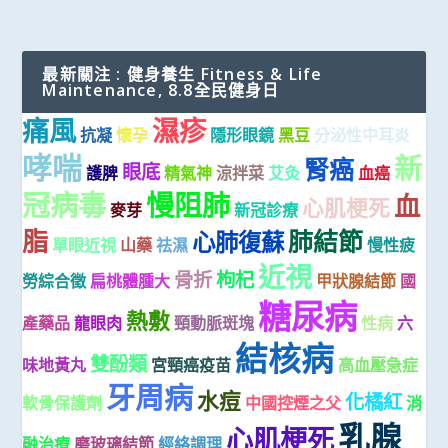
最新關注 : 健身養生 Fitness & Life
Maintenance, 8.8全民健身日
痛風
濕疹
抗凝
懷孕
隱形眼鏡
黑豆
分泌性中耳炎
哮喘
新
腎癌
眼底
護脾
精氣神
涼拌菜
艾灸
血癌
冠病毒
慢阻肺
血
心肌梗死
麥芽
新冠診療
脂
肺結節
心肺復蘇
單眼近視
山藥
祛濕
慢性疲
近視
骨折
枸杞
勞綜合徵
扁桃體腫大
甲狀腺結節
國
糖尿病
熱敷
產藥品
龍眼肉
頸動脈斑塊
性病
六
結核病
雙酚類
味地黃丸
宮頸癌疫苗
高血壓急症
牙周病
水痘
化橘紅
軟骨保護劑
中國控煙之父
消
乳腺
心肌梗死
融治療
磨玻璃結節
經絡調理