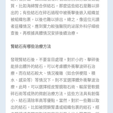
質，比如海綿腎合併結石，那麼這些結石是難以排
出的；有些結石在碎石過程中被衝擊後嵌入組織並
被組織包裹，以後也難以排出。總之，像這位元讀
者這種情況，應到實力較強醫院的泌尿外科仔細檢
查後，再根據具體情況安排後續治療。
腎結石有哪些治療方法
發現腎結石後，不要盲目處理。對於小的、擊碎後
能排出體外的結石，可以考慮體外衝擊波碎石治
療。而在結石較大、情況複雜（如合併梗阻、積
水、感染等）等情況下，則不宜選擇體外衝擊波治
療。此時，可以選擇經皮腎鏡取石術、輸尿管軟鏡
碎石術等成熟的微創治療方法。這些方法具有創傷
小、結石清除率高等優點。當然，對於一些難以取
出的結石，比如被閉鎖腎盞或組織包裹的結石，經