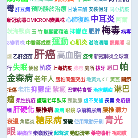
彎
預防勝於治療
肝豆病
甘油三酯
安裝假牙
同心抗疫
中耳炎
心肺復甦
阿爾
新冠病毒OMICRON變異株
梅毒
茨海默病
抑鬱症
肥胖
玉 竹
膝關節積液
病毒
運動
心肌炎
δ變異株
中醫藥戒煙
滋陰潛陽
腎囊腫
吸
肝癌
高血脂
煙
乙肝疫苗
疫情
新冠肺炎全球流
帕
失眠
抗疫
忌口
行
便秘
上海抗疫
肺癆
廁所
拔牙
金森病
老年人
腰椎間盤突出
地黃丸
CT
黃芪
關節
淋巴
抑鬱症
紫癜
老花
扭傷
巴雷特食管
治療齲齒
瘤
柔性抗疫
護理老年臥床
頸動脈
虛不受補
長壽
免疫接
肝硬化
腰椎病
腰椎
聽力
種
暑病
眼鏡
孕前糖尿病
青光
糖尿病
衰退
角膜炎
腎臟
使用電動牙刷
眼
跟痛症
秦嶺教授
超聲波
動態清零
藥物毒肝
視網膜