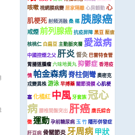
心
咳嗽
視網膜病變
居家隔離
心房顫動
胰腺癌
肌梗死
射頻消融
桑 椹
前列腺癌
戒煙
抗疫屏障
黑豆
壓瘡
愛滋病
核桃仁
白扁豆
主動脈夾層
肝炎
督灸
中國控煙之父
巴雷特食管
抑鬱症
胃腸道腫瘤
六味地黃丸
香港疫
帕金森病
脊柱側彎
情
奧密克
用
游泳
戎變異株
早搏藥
關節滑膜
心肌梗
冠心
中風
化橘紅
塞
牙套族
病
肝癌
遞
腰椎間盤突出
唐氏綜合
運動
徵
孕前糖尿病
玉 竹
隱形併發症
牙周病
甲狀
骨關節炎
肝豆病