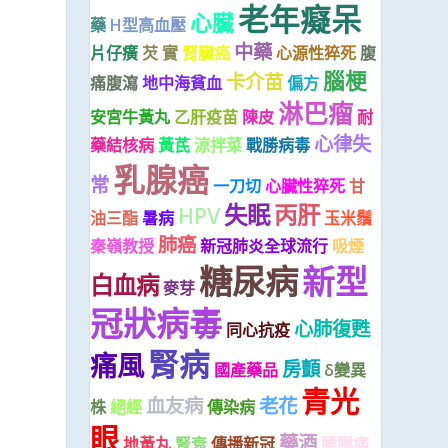
老年癡呆
心臟
藥
H型高血壓
中藥
片仔癀
芡 實
腎臟癌
心源性猝死
腹
，
腦梗
卡介苗
痛腹瀉
地中海貧血
偏方
淋巴瘤
安宮牛黃丸
乙肝疫苗
陳皮
耐
心律失
藥結核病
黃芪
涼拌菜
戰勝病毒
乳腺癌
常
一刀切
心臟性猝死
甘
失眠
丙肝
HPV
油三酯
暑病
玉米鬚
肺癌
秦嶺教授
新冠肺炎全球流行
吸煙
糖尿病
新型
白血病
麥芽
冠狀病毒
心肺復甦
同心抗疫
腎病
痛風
房顫
國產藥品
δ變異
青光
血友病
老花
株
絕經
傳染病
眼
藥酒
地黃丸
腎衰
傳播新冠
腰腿痛