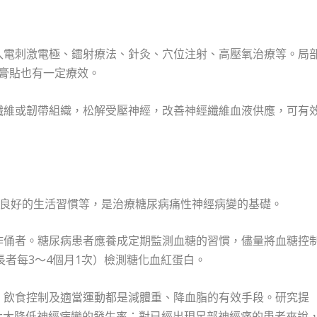
植入電刺激電極、鐳射療法、針灸、穴位注射、高壓氧治療等。局
椒素膏貼也有一定療效。
肌纖維或韌帶組織，松解受壓神經，改善神經纖維血液供應，可有
良好的生活習慣等，是治療糖尿病痛性神經病變的基礎。
始作俑者。糖尿病患者應養成定期監測血糖的習慣，儘量將血糖控
長者每3～4個月1次）檢測糖化血紅蛋白。
關，飲食控制及適當運動都是減體重、降血脂的有效手段。研究提
可大大降低神經病變的發生率；對已經出現足部神經痛的患者來說