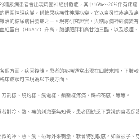
%的糖尿病患者會出現周圍神經併發症，其中16%～26%伴有疼痛
的周圍神經病變，稱糖尿病痛性神經病變。它以自發性疼痛及痛
難治的糖尿病併發症之一。現有研究證實，與糖尿病神經病變有
血紅蛋白（HbA1c）升高，腹部肥胖和高甘油三酯，以及吸煙、
各個方面，病因複雜。患者的疼痛通常出現在四肢末端，下肢較
臨床症狀可表現為以下幾方面。
樣、刀割樣、燒灼樣、觸電樣、鑽鑿樣疼痛，踩棉花感，等等。
，重者對冷、熱、痛的刺激毫無知覺。患者因缺乏下意識的自我保
到輕微的冷、熱、觸、碰等外來刺激，就會特別敏感。如蓋被子、