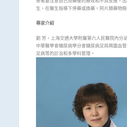
患者要注意自己用藥後的療效和不良反應，出
生，在醫生指導下停藥或換藥。阿片類藥物極
專家介紹
1
2
3
4
5
6
劉 芳，上海交通大學附屬第六人民醫院內分
中華醫學會糖尿病學分會糖尿病足與周圍血管
足病等的診治和多學科管理。