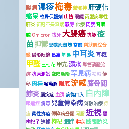
梅毒
濕疹
肝硬化
默病
精氣神
癡呆
軟骨保護劑
山楂
眼鏡
丙型病毒性
肝炎
新冠不是流感
穀芽
化療
閃腰
腎囊
大腸癌
疫
腫
Omicron
拔牙
抗凝
苗
抑鬱
頸動脈斑塊
當歸
梨狀肌綜合
中耳炎
耳機
徵
隱形眼鏡
長壽
解暑
甲醛
溺水
甲亢
三七花
導管消融治
罕見病
療
抗原測試
滋陰潛陽
祛濕
便
流感
膝骨關
肉桂
眼底
秘
頸動脈
白內障
節炎
腰突症
血清
病從口入
兒童傳染病
跟痛症
病毒
消融治療
痔
近視
瘡
柔性抗疫
傳染病分類
阿膠
黑
枸杞
肥胖
膝關節炎
枸杞子
進補
淋病