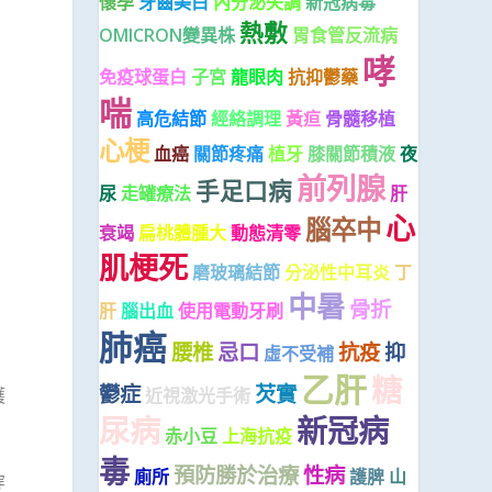
懷孕
牙齒美白
內分泌失調
新冠病毒
熱敷
OMICRON變異株
胃食管反流病
哮
免疫球蛋白
子宮
龍眼肉
抗抑鬱藥
喘
高危結節
經絡調理
黃疸
骨髓移植
心梗
血癌
關節疼痛
植牙
膝關節積液
夜
前列腺
手足口病
尿
走罐療法
肝
心
腦卒中
衰竭
扁桃體腫大
動態清零
肌梗死
磨玻璃結節
分泌性中耳炎
丁
中暑
骨折
肝
腦出血
使用電動牙刷
肺癌
腰椎
忌口
抗疫
抑
虛不受補
乙肝
糖
鬱症
芡實
護
近視激光手術
尿病
新冠病
赤小豆
上海抗疫
毒
預防勝於治療
性病
廁所
護脾
山
穿