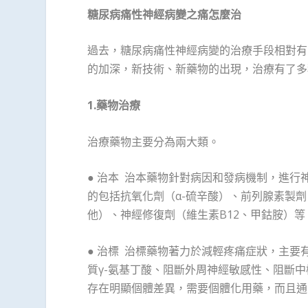
糖尿病痛性神經病變之痛怎麼治
過去，糖尿病痛性神經病變的治療手段相對有
的加深，新技術、新藥物的出現，治療有了多
1.
藥物治療
治療藥物主要分為兩大類。
● 治本 治本藥物針對病因和發病機制，進
的包括抗氧化劑（α-硫辛酸）、前列腺素製
他）、神經修復劑（維生素B12、甲鈷胺）等
● 治標 治標藥物著力於減輕疼痛症狀，主
質γ-氨基丁酸、阻斷外周神經敏感性、阻斷
存在明顯個體差異，需要個體化用藥，而且通