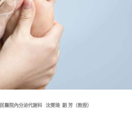
民醫院內分泌代謝科
沈雯琦
劉
芳（教授）