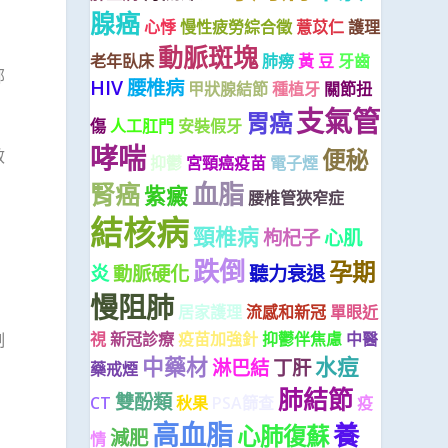
腺癌
心悸
慢性疲勞綜合徵
薏苡仁
護理
動脈斑塊
老年臥床
肺癆
黃 豆
牙齒
部
HIV
腰椎病
甲狀腺結節
種植牙
關節扭
支氣管
胃癌
傷
人工肛門
安裝假牙
哮喘
便秘
效
抑鬱
宮頸癌疫苗
電子煙
血脂
腎癌
紫癜
腰椎管狹窄症
結核病
頸椎病
枸杞子
心肌
跌倒
孕期
炎
動脈硬化
聽力衰退
慢阻肺
居家護理
流感和新冠
單眼近
視
新冠診療
疫苗加強針
抑鬱伴焦慮
中醫
制
中藥材
水痘
淋巴結
丁肝
藥戒煙
肺結節
雙酚類
CT
秋果
PSA篩查
疫
高血脂
養
心肺復蘇
減肥
情
，