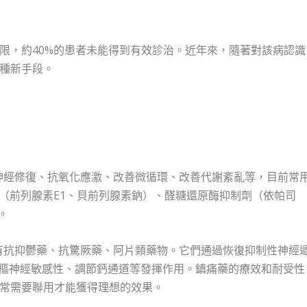
限，約40%的患者未能得到有效診治。近年來，隨著對該病認識
種新手段。
行神經修復、抗氧化應激、改善微循環、改善代謝紊亂等，目前常
劑（前列腺素E1、貝前列腺素鈉）、醛糖還原酶抑制劑（依帕司
。
要有抗抑鬱藥、抗驚厥藥、阿片類藥物。它們通過恢復抑制性神經
中樞神經敏感性、調節鈣通道等發揮作用。鎮痛藥的療效和耐受性
常需要聯用才能獲得理想的效果。