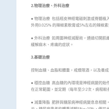
2.
物理治療、外科治療
● 物理治療 包括經皮神經電磁刺激或脊髓
外用0.025% 的辣椒素軟膏或5%左右的辣
● 外科治療 如周圍神經減壓術，通過切開
緩解麻木、疼痛的症狀。
3.
基礎治療
控制血糖、血脂和體重，戒煙限酒，以及養成
● 穩控血糖 高血糖的內環境是神經病變的
在正常範圍，並定期（每年至少2次，病程較
● 減重降脂 肥胖與糖尿病神經病變息息相
示，糖尿病患者的體重減輕5%～10%，便