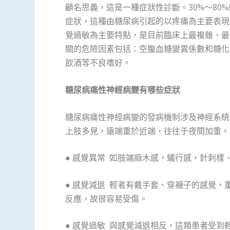
顧名思義，這是一種症狀性診斷。30%～80
症狀，這種由糖尿病引起的以疼痛為主要表現
覺過敏為主要特點，是目前臨床上最複雜、最
關的危險因素包括：空腹血糖變異係數和糖化
飲酒等不良嗜好。
糖尿病痛性神經病變有哪些症狀
糖尿病痛性神經病變的發病機制涉及神經系統
上肢多見，遠端重於近端，往往于夜間加重。
● 感覺異常 如肢端麻木感，蟻行感，針刺
● 感覺減退 輕者有戴手套、穿襪子的感覺
反應，故很容易受傷。
● 感覺過敏 與感覺減退相反，這類患者受