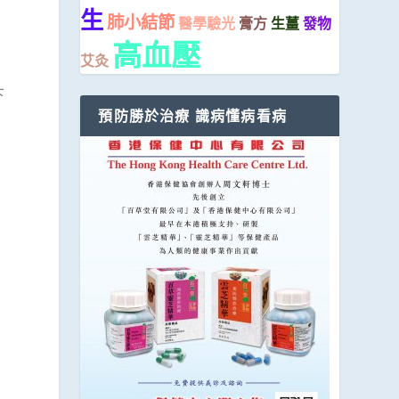
生
肺小結節
醫學驗光
膏方
生薑
發物
高血壓
艾灸
下
預防勝於治療 識病懂病看病