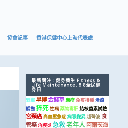
協會記事
香港保健中心上海代表處
最新關注 : 健身養生 Fitness &
Life Maintenance, 8.8全民健
身日
早搏
金錢草
腎臟
麻疹
免疫接種
治療
猝死
齲齒
性病
藥物毒肝
結核菌素試驗
宮頸癌
食
高血壓急症
病毒變異
超聲波
急救
老年人
管癌
阿爾茨海
角膜炎