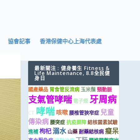
協會記事
香港保健中心上海代表處
最新關注 : 健身養生 Fitness &
Life Maintenance, 8.8全民健
身日
國產藥品
胃食管反流病
玉米鬚
頸動脈
牙周病
支氣管哮喘
電子煙
哮喘
兒童
咳嗽
CT
腰椎管狹窄症
傳染病
腰突症
抗疫屏障
結核菌素試驗
溺水
癡呆
枸杞
進補
山藥
耐藥結核病
丁肝