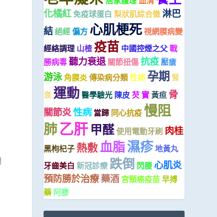
居家護理
血清
化橘紅
淋巴
免疫球蛋白
梨狀肌綜合徵
心肌梗死
結
絕經
偏方
視網膜病變
疫苗
經絡調理
山楂
中國控煙之父
戰
聽力衰退
抗疫
勝病毒
關節扭傷
壓瘡
孕期
游泳
角膜炎
傳染病分類
性病
腎
運動
骨
衰
醫學驗光
陳皮
芡 實
黃疸
慢阻
關節炎
性病
當歸
同心抗疫
乙肝
肺
甲醛
肉桂
使用電動牙刷
濕疹
血脂
熱敷
黑枸杞子
地黃丸
跌倒
們
心肌炎
牙齒美白
新冠診療
閃腰
預防勝於治療
藥酒
宮頸癌疫苗
早搏
藥
阿膠