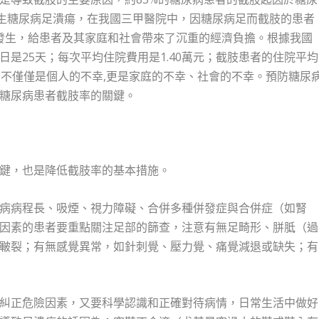
發生糖尿病足潰瘍，在我國三甲醫院中，因糖尿病足而截肢的患者
的發生，給患者及其家庭和社會帶來了沉重的經濟負擔。根據我國
是25天；每次平均住院費用是1.40萬元；截肢患者的住院平均
足,不僅僅是個人的不幸,更是家庭的不幸、社會的不幸。預防糖尿
糖尿病患者截肢率的關鍵。
鍵，也是降低截肢率的基本措施。
病病程長、吸煙、視力障礙、合併多種併發症與合併症（如腎
因素的患者要重點關注足部的篩查，注意有無足畸形、胼胝（過
皸裂；有無感覺異常，如針刺覺、壓力覺、痛覺減退或缺失；有
糾正危險因素，又要科學認識和正確對待病情，日常生活中做好