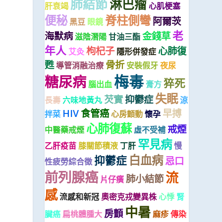
肺結節
淋巴瘤
肝衰竭
心肌梗塞
便秘
脊柱側彎
阿爾茨
黑豆
眼鏡
老
海默病
金錢草
滋陰潛陽
甘油三酯
年人
枸杞子
心肺復
艾灸
隱形併發症
甦
骨折
導管消融治療
安裝假牙
夜尿
梅毒
糖尿病
猝死
腦出血
膏方
失眠
芡實
抑鬱症
長壽
六味地黃丸
涼
HIV
食管癌
早搏
拌菜
心房顫動
懷孕
心肺復蘇
戒煙
中醫藥戒煙
虛不受補
罕見病
乙肝疫苗
膝關節積液
丁肝
慢
白血病
抑鬱症
忌口
性疲勞綜合徵
前列腺癌
流
肺小結節
片仔癀
感
流感和新冠
奧密克戎變異株
心悸
腎
中暑
房顫
臟癌
扁桃體腫大
麻疹
傳染