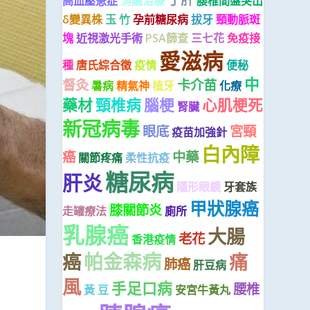
高血壓急症
消融治療
腰椎間盤突出
δ變異株
玉 竹
孕前糖尿病
拔牙
頸動脈斑
塊
近視激光手術
PSA篩查
三七花
免疫接
愛滋病
種
唐氏綜合徵
疫情
便秘
中
督灸
卡介苗
暑病
精氣神
植牙
化療
藥材
頸椎病
腦梗
心肌梗死
腎臟
新冠病毒
眼底
宮頸
疫苗加強針
白內障
癌
中藥
關節疼痛
柔性抗疫
糖尿病
肝炎
隱形眼鏡
牙套族
甲狀腺癌
膝關節炎
走罐療法
廁所
乳腺癌
大腸
老花
香港疫情
帕金森病
癌
痛
肺癌
肝豆病
風
手足口病
腰椎
黃 豆
安宮牛黃丸