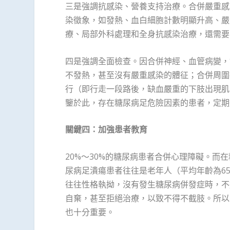
三是強調抗感染、營養支持治療。合併嚴重感
染徵象，如發熱、血白細胞計數明顯升高、嚴
療、局部外科處理和全身抗感染治療，還需要
四是強調全面檢查。因合併神經、血管病變，
不發熱，甚至沒有嚴重感染的體征；合併周圍
行（即行走一段路後，缺血嚴重的下肢出現肌
鑒於此，存在糖尿病足危險因素的患者，定期
關鍵四：加強患者教育
20%～30%的糖尿病患者合併心理障礙。而
尿病足潰瘍患者往往是老年人（平均年齡為6
往往性格執拗，沒有發生糖尿病併發症時，不
自棄，甚至拒絕治療，以致不得不截肢。所以
也十分重要。