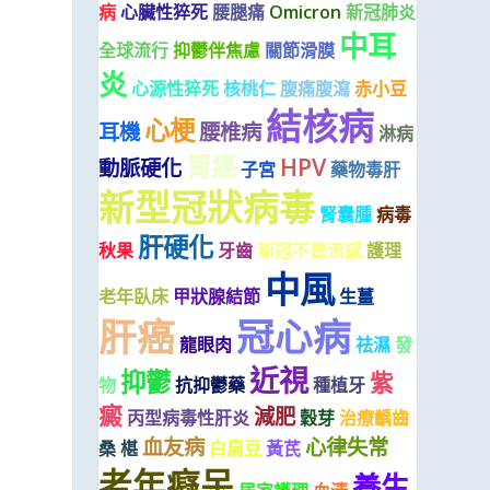
病
心臟性猝死
腰腿痛
Omicron
新冠肺炎
中耳
全球流行
抑鬱伴焦慮
關節滑膜
炎
心源性猝死
核桃仁
腹痛腹瀉
赤小豆
結核病
心梗
耳機
腰椎病
淋病
胃癌
HPV
動脈硬化
子宮
藥物毒肝
新型冠狀病毒
腎囊腫
病毒
肝硬化
秋果
牙齒
新冠不是流感
護理
中風
老年臥床
甲狀腺結節
生薑
肝癌
冠心病
龍眼肉
祛濕
發
近視
抑鬱
紫
物
抗抑鬱藥
種植牙
癜
減肥
丙型病毒性肝炎
穀芽
治療齲齒
血友病
心律失常
桑 椹
白扁豆
黃芪
老年癡呆
養生