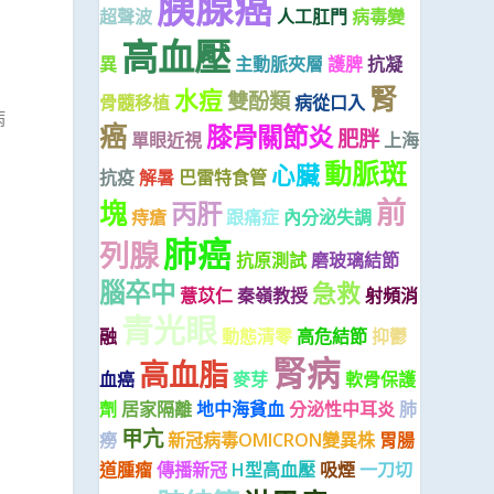
胰腺癌
超聲波
人工肛門
病毒變
高血壓
異
主動脈夾層
護脾
抗凝
腎
水痘
雙酚類
骨髓移植
病從口入
病
癌
膝骨關節炎
肥胖
單眼近視
上海
動脈斑
心臟
抗疫
解暑
巴雷特食管
前
塊
丙肝
痔瘡
跟痛症
內分泌失調
肺癌
列腺
抗原測試
磨玻璃結節
腦卒中
急救
薏苡仁
秦嶺教授
射頻消
青光眼
融
動態清零
高危結節
抑鬱
腎病
高血脂
血癌
麥芽
軟骨保護
劑
居家隔離
地中海貧血
分泌性中耳炎
肺
甲亢
癆
新冠病毒OMICRON變異株
胃腸
道腫瘤
傳播新冠
H型高血壓
吸煙
一刀切