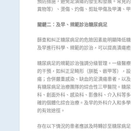
預防措施，避免足潰瘍的發生和發展。常見的
異物等）、燙傷、灼傷、剪趾甲傷及甲溝、甲
關鍵二：及早、規範診治糖尿病足
篩查和糾正糖尿病足的危險因素能明顯降低糖
及早進行科學、規範的診治，可以提高潰瘍癒
糖尿病足的規範診治強調分級管理。一級醫療
的干預，如糾正足畸形（胼胝、嵌甲等），設
瘍；合併嚴重感染、缺血的足潰瘍患者，以及
有糖尿病足治療團隊的綜合性三甲醫院。糖尿
科、創面外科、感染科、影像科、介入科等多
確的個體化綜合治療。及早的外科介入和多學
的有效途徑。
存在以下情況的患者應該及時轉診至糖尿病足