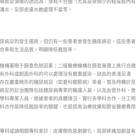
導致足潰瘍的誘因為：穿鞋不合適（尤其是穿過小的鞋或鞋內有
溝炎、足部皮膚水皰處理不當等。
尿病足的發生風險，但仍有一些患者會發生糖尿病足。這些患者
合率和生活品質，明顯降低截肢率。
機構著眼于篩查危險因素；二級醫療機構在篩查基礎上進行合適
有外科或創面外科的可以處理沒有嚴重感染、缺血的表淺足潰
存在嚴重畸形的糖尿病足（如夏科關節病）患者，需及時轉診至
病足的診治團隊包括糖尿病專業的醫護人員，以及血管外科、骨
學科專業人員，根據患者的具體情況，實行多學科合作、分工明
科合作是降低截肢率的關鍵，也是提高治療效果和節省醫療費用
專科或請相關專科會診：皮膚顏色急劇變化、局部疼痛加劇並有