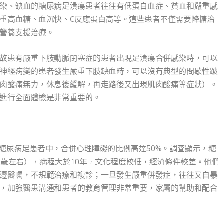
染、缺血的糖尿病足潰瘍患者往往有低蛋白血症、貧血和嚴重感
重高血糖、血沉快、C反應蛋白高等。這些患者不僅需要降糖治
營養支援治療。
故患有嚴重下肢動脈閉塞症的患者出現足潰瘍合併感染時，可以
神經病變的患者發生嚴重下肢缺血時，可以沒有典型的間歇性跛
肉酸痛無力，休息後緩解，再走路後又出現肌肉酸痛等症狀）。
進行全面體檢是非常重要的。
在糖尿病足患者中，合併心理障礙的比例高達50%。調查顯示，糖
5歲左右），病程大於10年，文化程度較低，經濟條件較差。他
遵醫囑，不規範治療和複診；一旦發生嚴重併發症，往往又自暴
，加強醫患溝通和患者的教育管理非常重要，家屬的幫助和配合