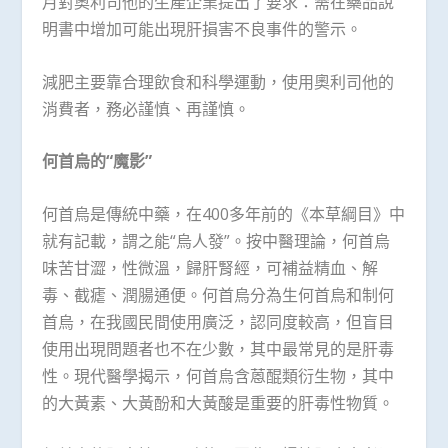
月對奧利司他的生產企業提出了要求：需在藥品說
明書中增加可能出現肝損害不良事件的警示。
減肥主要靠合理飲食和科學運動，使用奧利司他的
消費者，務必謹慎、再謹慎。
何首烏的“魔影”
何首烏是傳統中藥，在400多年前的《本草綱目》中
就有記載，謂之能“烏人發”。按中醫理論，何首烏
味苦甘澀，性微溫，歸肝腎經，可補益精血、解
毒、截瘧、潤腸通便。何首烏分為生何首烏和制何
首烏，在我國民間使用廣泛，認同度較高，但盲目
使用出現問題者也不在少數，其中最常見的是肝毒
性。現代醫學揭示，何首烏含蒽醌類衍生物，其中
的大黃素、大黃酚和大黃酸是重要的肝毒性物質。