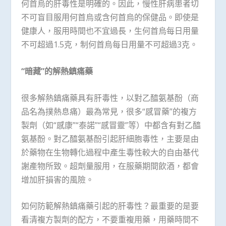
何首烏的肝毒性是明確的。因此，慢性肝病患者切
不可盲目服用何首烏或含何首烏的保健品。即使是
健康人，服用時間也不宜過長，生何首烏每日用量
不可超過1.5克，制何首烏每日用量不可超過3克。
“暗藏”的解熱鎮痛藥
很多解熱鎮痛藥具有肝毒性，以對乙醯氨基酚（商
品名為撲熱息痛）最為常見，很多“感冒藥”的複方
製劑（如“感康”“泰諾”“感冒靈”等）中都含有對乙醯
氨基酚。對乙醯氨基酚引起肝細胞毒性，主要是由
於藥物在生物轉化過程中產生毒性較大的自由基代
謝產物所致。超劑量服用，在服藥期間飲酒，都會
增加肝損害的風險。
如何防範解熱鎮痛藥引起的肝毒性？最重要的是要
看清複方製劑的配方，不要重複用藥，用藥時間不