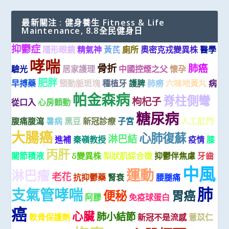
最新關注 : 健身養生 Fitness & Life
Maintenance, 8.8全民健身日
抑鬱症
隱形眼鏡
精氣神
黃芪
廁所
奧密克戎變異株
醫學
哮喘
骨折
肺癌
驗光
居家護理
中國控煙之父
懷孕
肥胖
早搏藥
頸動脈斑塊
種植牙
護脾
肺癆
六味地黃丸
病
帕金森病
脊柱側彎
枸杞子
從口入
心房顫動
糖尿病
腹痛腹瀉
暑病
黑豆
新冠診療
子宮
人工肛門
大腸癌
心肺復蘇
淋巴結
進補
秦嶺教授
疫情
膝
丙肝
關節積液
δ變異株
梨狀肌綜合徵
抑鬱伴焦慮
牙齒
中風
運動
淋巴瘤
老花
抗抑鬱藥
腎衰
腰腿痛
肺
支氣管哮喘
便秘
胃癌
阿膠
免疫球蛋白
癌
心臟
肺小結節
軟骨保護劑
新冠不是流感
薏苡仁