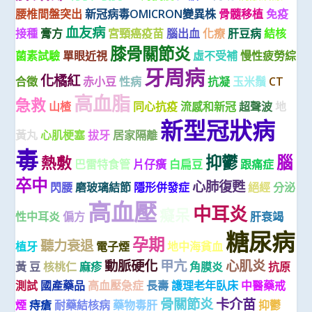
腰椎間盤突出
新冠病毒OMICRON變異株
骨髓移植
免疫
血友病
接種
膏方
宮頸癌疫苗
腦出血
化療
肝豆病
結核
膝骨關節炎
菌素試驗
單眼近視
虛不受補
慢性疲勞綜
牙周病
化橘紅
合徵
赤小豆
性病
抗凝
玉米鬚
CT
高血脂
急救
山楂
同心抗疫
流感和新冠
超聲波
地
新型冠狀病
黃丸
心肌梗塞
拔牙
居家隔離
毒
抑鬱
腦
熱敷
巴雷特食管
片仔癀
白扁豆
跟痛症
卒中
心肺復甦
閃腰
磨玻璃結節
隱形併發症
絕經
分泌
高血壓
中耳炎
癡呆
性中耳炎
偏方
肝衰竭
糖尿病
孕期
聽力衰退
植牙
電子煙
地中海貧血
動脈硬化
甲亢
心肌炎
黃 豆
核桃仁
麻疹
角膜炎
抗原
測試
國產藥品
高血壓急症
長壽
護理老年臥床
中醫藥戒
骨關節炎
卡介苗
煙
痔瘡
耐藥結核病
藥物毒肝
抑鬱