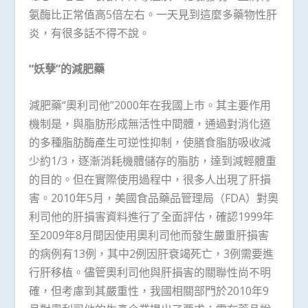
氨酶比正常值高5倍左右。一天見到這麼多藥物性肝
炎，有很多話不得不說。
“妖孽”的減肥藥
減肥藥“奧利司他”2000年在我國上市。其主要作用
機制是，與脂肪形成無活性中間體，通過對消化道
的多種脂肪酶產生可逆性抑制，使膳食脂肪吸收減
少約1/3，逐漸消耗機體儲存的脂肪，達到減輕體重
的目的。但在實際使用過程中，很多人出現了肝損
害。2010年5月，美國食品藥品管理局（FDA）對奧
利司他的肝損害資料進行了全面評估，確認1999年
至2009年8月間因使用奧利司他而發生嚴重肝損害
的病例有13例，其中2例因肝衰竭死亡，3例需要進
行肝移植。儘管奧利司他與肝損害的關聯性尚不明
確，但考慮到其嚴重性，我國相關部門於2010年9