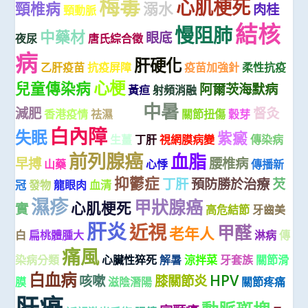
梅毒
心肌梗死
頸椎病
溺水
肉桂
頸動脈
結核
慢阻肺
中藥材
眼底
夜尿
唐氏綜合徵
病
肝硬化
乙肝疫苗
抗疫屏障
疫苗加強針
柔性抗疫
心梗
兒童傳染病
阿爾茨海默病
黃疸
射頻消融
中暑
減肥
督灸
香港疫情
祛濕
桑 椹
關節扭傷
穀芽
白內障
失眠
紫癜
生薑
丁肝
視網膜病變
傳染病
前列腺癌
血脂
早搏
腰椎病
山藥
心悸
傳播新
抑鬱症
丁肝
預防勝於治療
芡
冠
發物
龍眼肉
血清
濕疹
甲狀腺癌
心肌梗死
實
高危結節
牙齒美
肝炎
近視
甲醛
老年人
白
扁桃體腫大
淋病
傳
痛風
染病分類
心臟性猝死
解暑
涼拌菜
牙套族
關節滑
白血病
HPV
咳嗽
膝關節炎
膜
滋陰潛陽
關節疼痛
肝癌