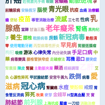
動脈斑塊
宮頸癌
近視激光手術
眼鏡
孕
青光眼
腦梗
抗疫
前糖尿病
安裝假牙
血癌
治療齲
乳
疫苗
流感
性病
齒
便秘
導管消融治療
三七花
腺癌
老年癡呆
腎癌
當歸
甘油三酯
黑枸杞
新冠病毒
養生
腰椎
房顫
子
戰勝病毒
動態清
罕見病
零
使用電動牙刷
丙型病毒性肝炎
胃腸道腫瘤
手足口病
枸杞
游泳
心律失常
中
吸煙
內分泌失調
藥
耳機
忌口
病毒變異
腰椎管狹窄症
走罐療法
腰突症
乙肝
藥酒
腎囊腫
陳皮
腎臟
主動脈夾層
經絡調理
艾
愛
跌倒
灸
心源性猝死
甲狀腺結節
安宮牛黃丸
病毒
冠心病
滋病
水痘
雙酚類
戒煙
腎臟癌
胃
猝死
金錢草
食管反流病
秋果
麥芽
H型高血壓
芡 實
前列腺
肺結節
上海抗疫
壓瘡
一刀切
消融治療