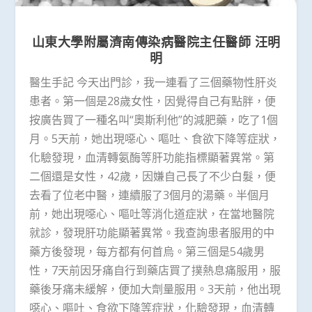
山東大學附屬濟南傳染病醫院主任醫師
汪明
明
醫生手記 今天出門診，我一連看了三個藥物性肝炎
患者。第一個是28歲女性，因覺得自己有點胖，便
按廣告買了一種名叫“奧斯利他”的減肥藥，吃了1個
月。5天前，她出現噁心、嘔吐、食欲下降等症狀，
化驗發現，血清轉氨酶等肝功能指標顯著異常。第
二個還是女性，42歲，因嫌自己長了不少白髮，便
去看了位老中醫，連續服了3個月的湯藥。半個月
前，她出現噁心、嘔吐等消化道症狀，在當地醫院
就診，發現肝功能顯著異常。我查詢患者服用的中
藥方後發現，每方都有何首烏。第三個是54歲男
性，7天前因牙痛自行到藥店買了撲熱息痛服用，服
藥後牙痛未緩解，便加大劑量服用。3天前，他出現
噁心、嘔吐、食欲下降等症狀，化驗發現，血清轉