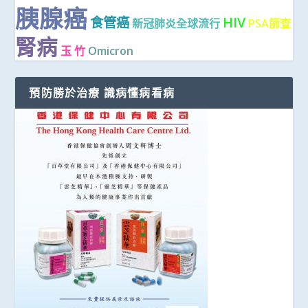
胰腺癌
食管癌
HIV
新冠肺炎全球流行
PSA篩查
腎病
玉 竹
Omicron
預防勝於治療 識病懂病看病