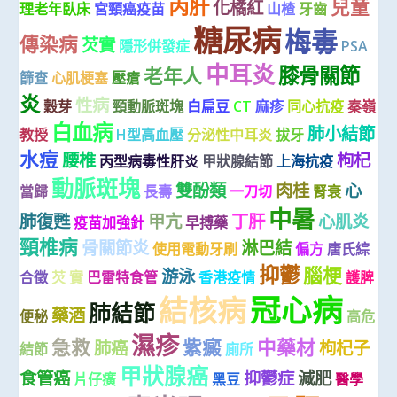
丙肝
兒童
化橘紅
理老年臥床
宮頸癌疫苗
山楂
牙齒
糖尿病
梅毒
傳染病
芡實
隱形併發症
PSA
中耳炎
膝骨關節
老年人
篩查
心肌梗塞
壓瘡
炎
性病
穀芽
頸動脈斑塊
白扁豆
CT
麻疹
同心抗疫
秦嶺
白血病
肺小結節
教授
H型高血壓
分泌性中耳炎
拔牙
水痘
腰椎
枸杞
丙型病毒性肝炎
甲狀腺結節
上海抗疫
動脈斑塊
雙酚類
肉桂
心
當歸
長壽
一刀切
腎衰
中暑
肺復甦
甲亢
丁肝
心肌炎
疫苗加強針
早搏藥
頸椎病
骨關節炎
淋巴結
使用電動牙刷
偏方
唐氏綜
抑鬱
腦梗
游泳
合徵
芡 實
巴雷特食管
香港疫情
護脾
冠心病
結核病
肺結節
藥酒
便秘
高危
濕疹
急救
紫癜
中藥材
肺癌
枸杞子
結節
廁所
甲狀腺癌
食管癌
抑鬱症
減肥
片仔癀
黑豆
醫學