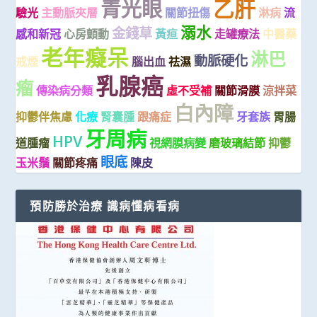
乙肝
青光眼
驗光
主動脈夾層
關節扭傷
淋病
流
溺水
金錢草
感和新冠
心房顫動
黃疸
走罐療法
中醫藥
老年癡呆
淋巴
動脈硬化
戒煙
腦出血
祛濕
乳腺癌
瘤
傳染病分類
虛不受補
關節滑膜
涼拌菜
白內障
抑鬱伴焦慮
化療
腎囊腫
跟痛症
牙套族
胃腸
牙周病
HPV
道腫瘤
視網膜病變
磨玻璃結節
抑鬱
眼底
玉米鬚
關節疼痛
陳皮
預防勝於治療 識病懂病看病