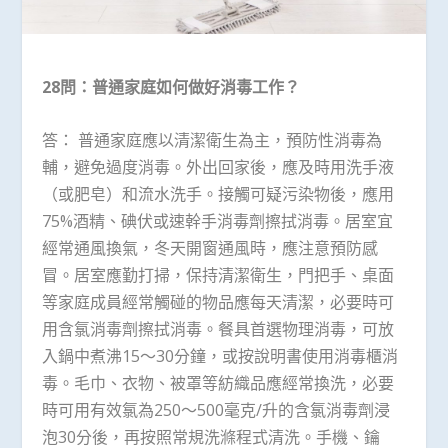
28問：普通家庭如何做好消毒工作？
答： 普通家庭應以清潔衛生為主，預防性消毒為
輔，避免過度消毒。外出回家後，應及時用洗手液
（或肥皂）和流水洗手。接觸可疑污染物後，應用
75%酒精、碘伏或速幹手消毒劑擦拭消毒。居室宜
經常通風換氣，冬天開窗通風時，應注意預防感
冒。居室應勤打掃，保持清潔衛生，門把手、桌面
等家庭成員經常觸碰的物品應每天清潔，必要時可
用含氯消毒劑擦拭消毒。餐具首選物理消毒，可放
入鍋中煮沸15～30分鐘，或按說明書使用消毒櫃消
毒。毛巾、衣物、被罩等紡織品應經常換洗，必要
時可用有效氯為250～500毫克/升的含氯消毒劑浸
泡30分後，再按照常規洗滌程式清洗。手機、鑰