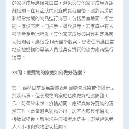
的家庭成員應佩戴口罩，避免與其他家庭成員近距
離接觸。在有症狀的家庭成員就醫後，應對其房間
和經常接觸的物品進行消毒，包括居室地面、衛生
間、傢俱表面、門把手、餐飲具等。若家庭中有人
被診斷為新冠肺炎，其他家庭成員如果經判定為密
切接觸者，應接受14天醫學觀察。患者住所應由當
地疾控機構的專業人員或具有資質的協力廠商進行
消毒。
33問：養寵物的家庭如何做好防護？
答： 雖然目前並無證據表明寵物會感染或傳播新型
冠狀病毒，但養寵物的家庭也應做好相應防護工
作，防患於未然。疫情期間，應認真做好寵物的清
潔工作，盡量避免寵物外出；居室內應經常通風；
接觸寵物後，應用洗手液和流水洗手；盡量避免老
人、小孩與寵物密切接觸。