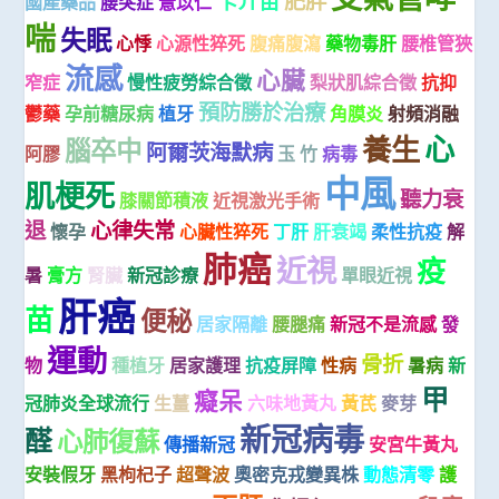
卡介苗
肥胖
國產藥品
腰突症
薏苡仁
喘
失眠
心悸
心源性猝死
腹痛腹瀉
藥物毒肝
腰椎管狹
流感
心臟
窄症
慢性疲勞綜合徵
梨狀肌綜合徵
抗抑
預防勝於治療
鬱藥
孕前糖尿病
植牙
角膜炎
射頻消融
心
養生
腦卒中
阿爾茨海默病
阿膠
玉 竹
病毒
中風
肌梗死
聽力衰
膝關節積液
近視激光手術
退
心律失常
懷孕
心臟性猝死
丁肝
肝衰竭
柔性抗疫
解
肺癌
近視
疫
暑
膏方
腎臟
新冠診療
單眼近視
肝癌
苗
便秘
居家隔離
腰腿痛
新冠不是流感
發
運動
骨折
物
種植牙
居家護理
抗疫屏障
性病
暑病
新
甲
癡呆
冠肺炎全球流行
生薑
六味地黃丸
黃芪
麥芽
新冠病毒
醛
心肺復蘇
傳播新冠
安宮牛黃丸
安裝假牙
黑枸杞子
超聲波
奧密克戎變異株
動態清零
護