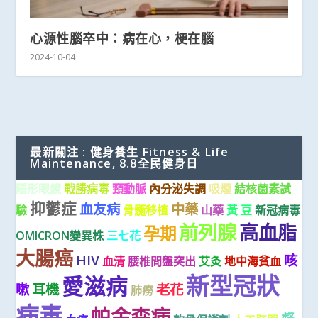
心源性腦卒中：病在心，梗在腦
2024-10-04
最新關注 : 健身養生 Fitness & Life
Maintenance, 8.8全民健身日
隱形眼鏡
戰勝病毒
頸動脈
內分泌失調
吸煙
結核菌素試
抑鬱症
血友病
中藥
驗
骨髓移植
山藥
黃 豆
新冠病毒
前列腺
高血脂
孕期
OMICRON變異株
三七花
大腸癌
HIV
咳
血清
腰椎間盤突出
艾灸
地中海貧血
新型冠狀
愛滋病
嗽
耳機
老花
肺癆
病毒
帕金森病