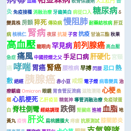
督
血癌
軟骨保護劑
人工肛門
糖尿病
灸
免疫接種
消融治療
牙齒美白
病從口入
δ
慢阻肺
猝死
房顫
變異株
傳染病
耐藥結核病
肝豆
腎病
抗疫
病
核桃仁
夜尿
抗凝
子宮
甘油三酯
秋果
高血壓
前列腺癌
罕見病
龍眼肉
高血壓
痛風
肝硬化
手足口病
宮頸
急症
中國控煙之父
哮喘
腎癌
胃癌
熱
癌
腰椎病
早搏
忌口
閃腰
胰腺癌
敷
戒煙
絕經
赤小豆
電子煙
病毒變異
治
心梗
療齲齒
Omicron
眼鏡
胃食管反流病
滋陰潛陽
桑
心肌梗死
椹
乙肝疫苗
精氣神
導管消融治療
免疫球蛋
跌倒
血脂
脊柱側彎
白
經絡調理
腎臟癌
進補
地
肝炎
膝關節炎
黃丸
疫情
扁桃體腫大
痔瘡
抗原測試
支氣管哮