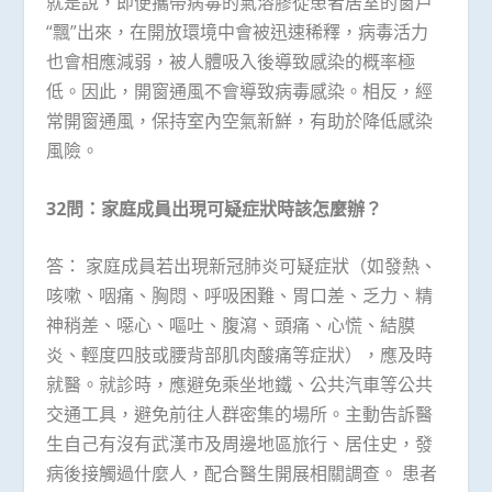
就是說，即便攜帶病毒的氣溶膠從患者居室的窗戶
“飄”出來，在開放環境中會被迅速稀釋，病毒活力
也會相應減弱，被人體吸入後導致感染的概率極
低。因此，開窗通風不會導致病毒感染。相反，經
常開窗通風，保持室內空氣新鮮，有助於降低感染
風險。
32問：家庭成員出現可疑症狀時該怎麼辦？
答： 家庭成員若出現新冠肺炎可疑症狀（如發熱、
咳嗽、咽痛、胸悶、呼吸困難、胃口差、乏力、精
神稍差、噁心、嘔吐、腹瀉、頭痛、心慌、結膜
炎、輕度四肢或腰背部肌肉酸痛等症狀），應及時
就醫。就診時，應避免乘坐地鐵、公共汽車等公共
交通工具，避免前往人群密集的場所。主動告訴醫
生自己有沒有武漢市及周邊地區旅行、居住史，發
病後接觸過什麼人，配合醫生開展相關調查。 患者