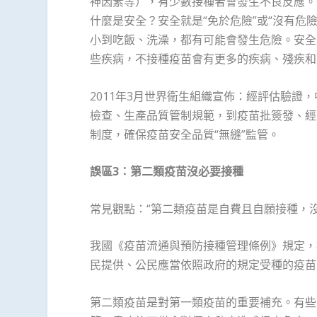
神因素等），有少數接種者會發生不良反應。
什麼是安全？安全就是“免於危險”或“沒有危
小到吃飯、洗澡，都有可能會發生危險。安全
些疾病，不接種疫苗會有更多的疾病、殘疾和
2011年3月世界衛生組織宣佈：經評估驗
檢查、生產品質管制規範，到疫苗批簽發、經
制度，確保疫苗安全品質“無縫”監管。
誤區
3
：第二類疫苗沒必要接種
常見觀點：“第二類疫苗是自費且自願接種，沒
我國《疫苗流通與預防接種管理條例》規定，
民提供、公民應當依照政府的規定受種的疫苗
第二類疫苗是對第一類疫苗的重要補充。有些