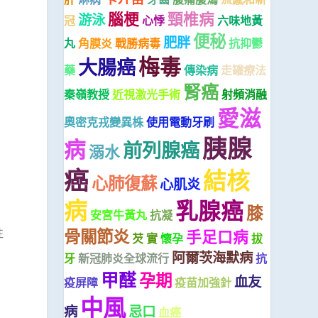
腦梗
頸椎病
游泳
冠
心悸
六味地黃
便秘
肥胖
丸
角膜炎
戰勝病毒
抗抑鬱
梅毒
大腸癌
藥
傳染病
走罐療法
腎癌
秦嶺教授
近視激光手術
射頻消融
愛滋
奧密克戎變異株
使用電動牙刷
胰腺
病
前列腺癌
溺水
癌
結核
心肺復蘇
心肌炎
病
乳腺癌
膝
安宮牛黃丸
抗凝
骨關節炎
性
手足口病
芡 實
懷孕
拔
阿爾茨海默病
牙
新冠肺炎全球流行
抗
甲醛
孕期
血友
疫屏障
疫苗加強針
中風
病
忌口
血癌