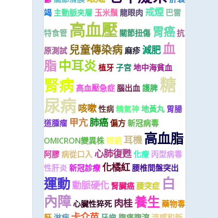
戒煙
竭
主動脈夾層
玉米鬚
龍眼肉
巴雷
高血壓
胃癌
特食管
關節扭傷
抗
血
兒童傳染病
減肥
原測試
麻疹
脂
中耳炎
植牙
子宮
地中海貧血
糖
腎病
高血壓急症
腦出血
護脾
尿病
咳嗽
性病
精氣神
地黃丸
胃腸
甲亢
肺癌
道腫瘤
偏方
新冠病毒
高血脂
耳機
OMICRON變異株
眼鏡
心肺復甦
阿膠
病從口入
化療
丙型病毒
化橘紅
性肝炎
新冠診療
腰椎間盤突出
白
運動
動脈硬化
腎臟癌
腰突症
內障
養生
肉桂
心臟性猝死
藥物毒
卡介苗
肝
淋病
牙齒
腹痛腹瀉
流感和新