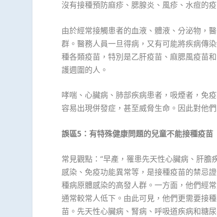
沒有接種預防麻疹、腮腺炎、風疹、水痘的疫
由於經常接觸患者的血液、體液、分泌物，醫
群。醫務人員一旦得病，又有可能將疾病傳染
種各類疫苗，特別是乙肝疫苗、麻腮風疫苗和
護週圍的人。
哮喘、心臟病、肺部疾病患者，吸煙者，免疫
容易出現併發症，甚至威脅生命。因此對他們
誤區
5
：有特殊健康問題的兒童不能接種疫苗
常見觀點：“早產，罹患先天性心臟病、肝膽
感染、免疫功能異常等，是接種疫苗的禁忌證
種病原體感染的高發人群。一方面，他們經常
通常較常人低下。由此可見，他們更需要接種
苗。先天性心臟病、腎病、呼吸道疾病和糖尿