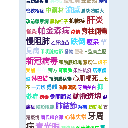
猝死
腰椎病
雙酚類
宮頸癌疫苗
腰椎
流感
中藥材
管狹窄症
扁桃體腫大
肝炎
抑鬱症
孕前糖尿病
黑枸杞子
帕金森病
脊柱側彎
督灸
疫情
慢阻肺
跌倒
罕
癡呆
乙肝疫苗
見病
甲狀腺結節
發物
便秘
H型高血壓
新冠病毒
頸動脈斑塊
薏苡仁
虛不
老花
受補
膏方
腎囊腫
柔性抗疫
居家護
心肌梗死
淋巴結
理
視網膜病變
三七
抑
房顫
花
一刀切
滋陰潛陽
牙齒美白
動脈斑塊
鬱症
骨關節炎
病毒
跟
肺結節
痛症
隱形眼鏡
解暑
頸動脈
香
牙周
心律失常
港疫情
唐氏綜合徵
病
青光眼
宮