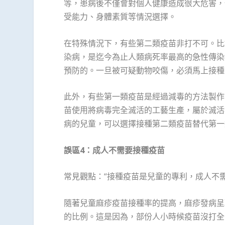
等，患病後不僅會對個人健康造成很大危害，
受能力、身體素質等情況選擇。
在特殊情況下，有些第二類疫苗非打不可。比
染病，是迄今為止人類病死率最高的急性傳染
預防的。一旦被可疑動物咬傷，必須馬上接種
此外，有些第一類疫苗是經過減毒的方法製作
苗使用將病毒完全滅活的工藝生產，屬於滅活
病的兒童，可以選擇接種第二類疫苗替代第一
誤區
4
：成人不需要接種疫苗
常見觀點：“接種疫苗是兒童的專利，成人不需
隨著兒童麻疹疫苗接種率的提高，麻疹發病呈
的比例。這是因為，部份人小時候疫苗沒打全