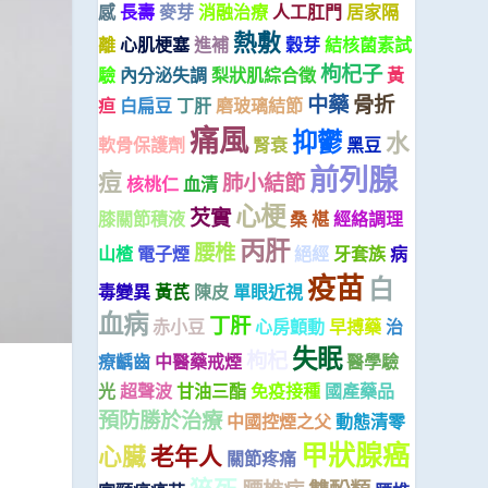
感
長壽
麥芽
消融治療
人工肛門
居家隔
熱敷
離
心肌梗塞
進補
穀芽
結核菌素試
枸杞子
驗
內分泌失調
梨狀肌綜合徵
黃
中藥
骨折
疸
白扁豆
丁肝
磨玻璃結節
痛風
抑鬱
水
軟骨保護劑
腎衰
黑豆
前列腺
痘
肺小結節
核桃仁
血清
心梗
芡實
膝關節積液
桑 椹
經絡調理
丙肝
腰椎
山楂
電子煙
絕經
牙套族
病
疫苗
白
毒變異
黃芪
陳皮
單眼近視
血病
丁肝
赤小豆
心房顫動
早搏藥
治
失眠
枸杞
療齲齒
中醫藥戒煙
醫學驗
光
超聲波
甘油三酯
免疫接種
國產藥品
預防勝於治療
中國控煙之父
動態清零
甲狀腺癌
心臟
老年人
關節疼痛