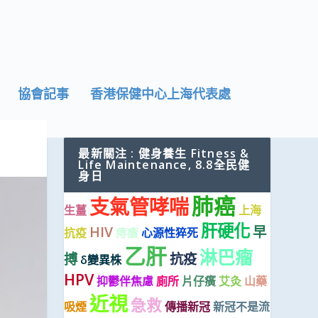
協會記事
香港保健中心上海代表處
最新關注 : 健身養生 Fitness &
Life Maintenance, 8.8全民健
身日
肺癌
支氣管哮喘
生薑
上海
肝硬化
HIV
早
抗疫
痔瘡
心源性猝死
乙肝
淋巴瘤
搏
抗疫
δ變異株
HPV
抑鬱伴焦慮
廁所
片仔癀
艾灸
山藥
近視
急救
吸煙
傳播新冠
新冠不是流