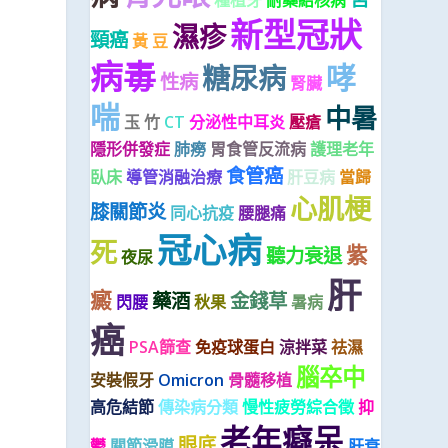
種植牙
耐藥結核病
新型冠狀
濕疹
頸癌
黃 豆
病毒
哮
糖尿病
性病
腎臟
喘
中暑
玉 竹
CT
分泌性中耳炎
壓瘡
隱形併發症
肺癆
胃食管反流病
護理老年
食管癌
臥床
導管消融治療
肝豆病
當歸
心肌梗
膝關節炎
同心抗疫
腰腿痛
冠心病
死
紫
聽力衰退
夜尿
肝
癜
藥酒
金錢草
閃腰
秋果
暑病
癌
PSA篩查
免疫球蛋白
涼拌菜
祛濕
腦卒中
安裝假牙
Omicron
骨髓移植
高危結節
傳染病分類
慢性疲勞綜合徵
抑
老年癡呆
眼底
鬱
關節滑膜
肝衰