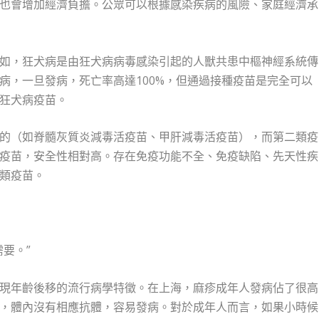
也會增加經濟負擔。公眾可以根據感染疾病的風險、家庭經濟承
如，狂犬病是由狂犬病病毒感染引起的人獸共患中樞神經系統傳
病，一旦發病，死亡率高達100%，但通過接種疫苗是完全可以
狂犬病疫苗。
的（如脊髓灰質炎減毒活疫苗、甲肝減毒活疫苗），而第二類疫
疫苗，安全性相對高。存在免疫功能不全、免疫缺陷、先天性疾
類疫苗。
要。”
現年齡後移的流行病學特徵。在上海，麻疹成年人發病佔了很高
，體內沒有相應抗體，容易發病。對於成年人而言，如果小時候