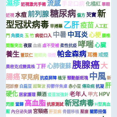
濕疹
流感
手足口病
化橘紅
近視激光手術
單眼
糖尿病
新
前列腺
水痘
芡實
近視
偏方
型冠狀病毒
乙肝
疫苗
早搏藥
人工肛
中暑
中耳炎
心梗
門
角膜炎
玉 竹
病從口入
腰椎
哮喘
心臟
間盤突出
夜尿
血癌
虛不受補
柔性抗疫
帕金森病
養生
耳機
戒煙
薏苡仁
龍眼肉
吸煙
胰腺癌
大
心肺復蘇
丁肝
奧密克戎變異株
中風
腸癌
罕見病
抗疫屏障
植牙
頸動脈斑塊
新
肝
冠診療
白扁豆
超聲波
抑鬱伴焦慮
赤小豆
傳染病
抗凝
硬化
老年人
HPV
藥酒
甲亢
居家護理
疫苗加強針
新冠病毒
高血脂
閃腰
當歸
抗原測試
H型高血
宮頸癌
壓
內分泌失調
肝豆病
骨髓移植
壓瘡
關節扭傷