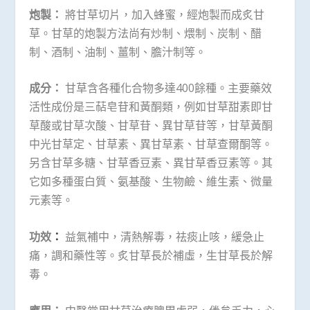
炮製：
將甘草切片，加入蜂蜜，經炮製而成炙甘
草。甘草的炮製方法尚有炒制、煨制、炭制、醋
制、酒制、油制、薑制、膽汁制等。
成分：
甘草含各種化合物多達400餘種。主要藥效
活性成份是三萜皂苷和黃酮類，例如甘草甜素即甘
草酸或甘草次酸、甘草苷、異甘草苷等，甘草黃酮
中光甘草定、甘草素、異甘草素、甘草查爾酮等。
另含甘草多糖、甘草香豆素、異甘草香豆素等。其
它如多種蛋白質、氨基酸、生物鹼、維生素、微量
元素等。
功效
：
益氣補中，清熱解毒，祛痰止咳，緩急止
痛，調和藥性等。炙甘草長於補虛，生甘草長於解
毒。