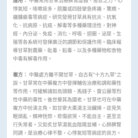
應用：
中醫常用甘草治療脾胃虛弱，倦怠乏力，心
悸氣短，咳嗽痰多，脘腹或四肢攣急疼痛，驚癇，
癰腫瘡毒等病症。研究發現甘草具有抗炎、抗氧
化、抗病原、抗癌、解毒等多種藥理活性，對神
經、內分泌、免疫、消化、呼吸、迴圈、泌尿、生
殖等各系統可發揮廣泛的調節和保護作用。臨床報
導甘草對農藥、砒毒、鉛毒、以及多種藥物和食物
中毒有解毒作用。
複方：
中醫處方離不開甘草，自古有“十方九草”之
說。甘草常在中藥複方中發揮輔佐治療和調和藥性
等作用，可緩解諸如烏頭類、馬錢子、雷公藤等烈
性中藥的毒性。後世譽其為國老。甘草也可在中藥
複方中扮演主角，如甘麥大棗湯主治臟燥，症見失
眠煩亂，精神恍惚，悲傷欲哭，不能自主，甚至言
行失常者。又如炙甘草湯氣血陰陽並補，心肺脾腎
同調，是治療心律不整，心悸氣短等病症的良方。