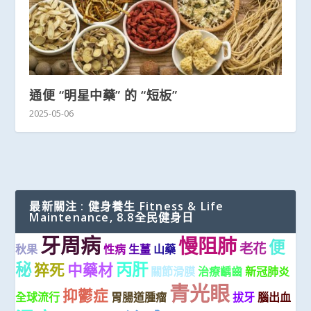
通便 “明星中藥” 的 “短板”
2025-05-06
最新關注 : 健身養生 Fitness & Life
Maintenance, 8.8全民健身日
牙周病
慢阻肺
便
老花
秋果
性病
生薑
山藥
秘
丙肝
猝死
中藥材
關節滑膜
治療齲齒
新冠肺炎
青光眼
抑鬱症
全球流行
胃腸道腫瘤
拔牙
腦出血