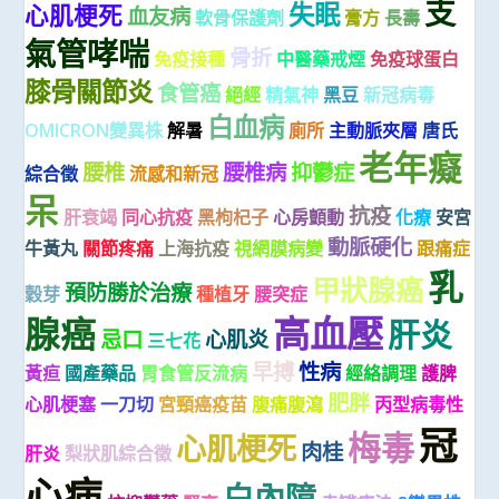
支
失眠
心肌梗死
血友病
軟骨保護劑
膏方
長壽
氣管哮喘
骨折
免疫接種
中醫藥戒煙
免疫球蛋白
膝骨關節炎
食管癌
絕經
精氣神
黑豆
新冠病毒
白血病
OMICRON變異株
解暑
廁所
主動脈夾層
唐氏
老年癡
腰椎
腰椎病
抑鬱症
綜合徵
流感和新冠
呆
抗疫
肝衰竭
同心抗疫
黑枸杞子
心房顫動
化療
安宮
動脈硬化
牛黃丸
關節疼痛
上海抗疫
視網膜病變
跟痛症
乳
甲狀腺癌
預防勝於治療
穀芽
種植牙
腰突症
高血壓
腺癌
肝炎
忌口
心肌炎
三七花
早搏
性病
黃疸
國產藥品
胃食管反流病
經絡調理
護脾
肥胖
心肌梗塞
一刀切
宮頸癌疫苗
腹痛腹瀉
丙型病毒性
冠
梅毒
心肌梗死
肉桂
肝炎
梨狀肌綜合徵
心病
白內障