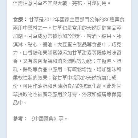
但需注意甘草不宜與大戟、芫花、甘遂同用。
食療
：
甘草是2012年國家主管部門公佈的86種藥食
兩用中藥材之一。甘草也是常用的天然保健食品添
加劑。甘草成分常被添加於飲料、啤酒、糖果、冰
淇淋、點心、醬油、大豆蛋白製品等食品中；巧克
力、口香糖和果脯蜜餞添加甘草甜素等既能增味留
香，又有殺菌潔齒和消炎潤喉等功能；在麵包、蛋
糕、餅乾等食品中應用，有疏鬆增泡，增加甜味和
柔軟性狀的效果；從甘草中提取的天然抗氧化成
份，可用作油脂和含油脂食品的抗氧化劑。此外甘
草提取物也被廣泛應用於牙膏、浴液和護膚等保健
品中。
參考：
《中國藥典》等。