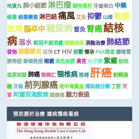
淋巴瘤
肺小結節
中藥
地黃丸
藥物毒肝
牙齒美白
痛風
動脈
抑鬱
淋巴結
病毒
病毒變異
艾灸
山楂
結核
糖尿病
斑塊
腎癌
腦卒中
督灸
病
肺結節
溺水
新冠不是流感
戰勝病毒
消融治療
膝關節炎
HIV
發物
疫情
CT
抑鬱
懷孕
PSA篩查
腰椎管
紫癜
狹窄症
秦嶺教授
眼鏡
高危結節
黃芪
片仔癀
結核
肝癌
頸椎病
肺癌
菌素試驗
核桃仁
進補
射頻消
前列腺癌
融
牙齒
地中海貧血
傳染病分類
丁肝
芡
阿爾茨海默病
聽力衰退
實
腰腿痛
預防勝於治療 識病懂病看病