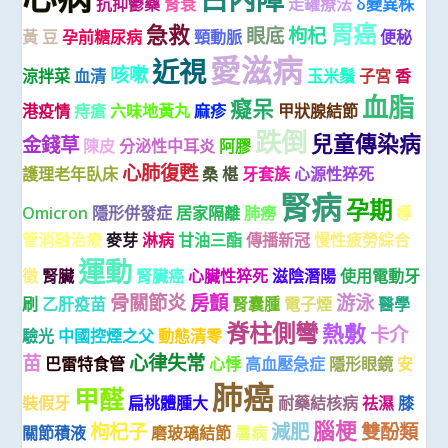
抗抑鬱藥
腎衰
走罐療法
δ變異株
胃癌
急救
眼底
枸杞
黃 豆
孕前糖尿病
頸動脈
便秘
愛滋病
近視
咳嗽
涼拌菜
血清
玉米鬚
子宮
香
血脂
癡呆
港疫情
痔瘡
六味地黃丸
麻疹
甲狀腺結節
跌倒
兒童傳染病
金錢草
陳皮
分泌性中耳炎
阿膠
心肺復甦
護理老年臥床
桑 椹
牙套族
心源性猝死
腎病
孕期
Omicron
隱形併發症
居家隔離
肺癆
導
管消融治療
麥芽
淋病
甘油三酯
傳播新冠
慢性疲勞綜合
運動
徵
腎臟
腎臟癌
心臟性猝死
滋陰潛陽
使用電動牙
骨關節炎
房顫
游泳
刷
乙肝疫苗
腎囊腫
電子煙
醫學
脊柱側彎
熱敷
卡介
驗光
中國控煙之父
動態清零
苗
心律失常
巴雷特食管
心悸
高血壓急症
隱形眼鏡
安
肺癌
甲醛
裝假牙
扁桃體腫大
耐藥結核病
祛濕
膝
腦梗
枸杞子
減肥
雙酚類
關節積液
磨玻璃結節
暑病