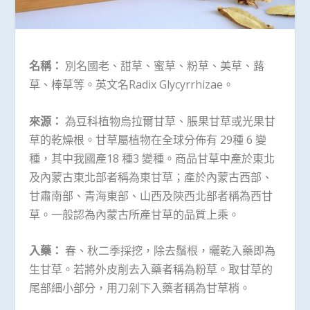
名稱：
別名國老、甜草、蜜草、粉草、美草、蕗
草、棒草等。英文名Radix Glycyrrhizae。
來源：
為豆科植物烏拉爾甘草、脹果甘草或光果甘
草的乾燥根。甘草屬植物在全球分佈有 29種 6 變
種，其中我國產18 種3 變種。商品甘草中產於東北
及內蒙古東北部者稱為東甘草；產於內蒙古西部、
甘肅南部、青海東部、山西及陝西北部者稱為西甘
草。一般認為內蒙古所產甘草的品質上乘。
入藥：
春、秋二季採挖，除去鬚根，曬乾入藥即為
生甘草。若將外皮削去入藥者稱為粉草。取甘草的
尾部細小部分，用刀剁下入藥者稱為甘草梢。