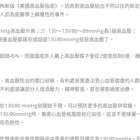
發佈新版《美國高血壓指南》。因為對高血壓給出不同以往的新定
人認為是醫學上顛覆性的事件。
mHg為血壓升高；2）130～139/80～89mmHg為1級高血壓；
次測量血壓都達到或超過130/80mmHg就是高血壓了。
超過45%，而我國成年人戴上高血壓帽子會從2億增加到6億，
。高血壓防治的關口前移，有利處是需要注意心血管健康的人群
不利處是讓部分人增添壓力，精神緊張，甚至導致過度治療。
130/80 mmHg就開始干預，可以預防更多的高血壓併發癥。
30/80mmHg時，罹患心血管病風險就已加倍。這並不意味著
低危險性。
腎病和非急性期腦卒中患者的降壓目標定為130/80mmHg，