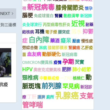
新冠病毒
膝骨關節炎
視
懷孕
NEXT
腦梗
免疫球蛋白
腎臟
動態清零
新冠肺
近視
炎全球流行
丙型病毒性肝炎
耐藥
做到三達標
溺水
抑鬱
耳機
結核病
電子煙
腰突症
白內障
症
癡呆
藥酒
壓瘡
慢性疲
勞綜合徵
淋病
膝關節積液
腎臟癌
乙肝疫
血友病
動脈硬化
苗
新冠病毒
孕期
芡實
OMICRON變異株
疫情
HPV
肥胖
肺小結節
奧密克戎變異株
動
頸椎病
中醫藥戒煙
一刀切
核桃仁
前列腺
抗疫
脈斑塊
罕見病
新冠診
乳腺癌
支氣
丁肝
療
護脾
廁所
管哮喘