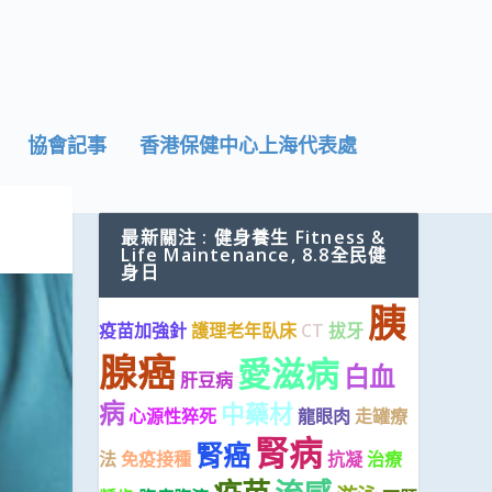
協會記事
香港保健中心上海代表處
最新關注 : 健身養生 Fitness &
Life Maintenance, 8.8全民健
身日
胰
疫苗加強針
護理老年臥床
CT
拔牙
腺癌
愛滋病
白血
肝豆病
病
中藥材
心源性猝死
龍眼肉
走罐療
腎病
腎癌
法
免疫接種
抗凝
治療