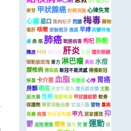
甲狀腺癌
心律失常
麥芽
射頻消融
梅毒
心臟
忌口
黑枸杞子
閃腰
藥物
咳嗽
早搏
毒肝
安裝假牙
夜尿
抑鬱伴焦
肺癌
熱敷
枸杞
慮
桑 椹
戰勝病毒
肝炎
HIV
陳皮
腦出血
生薑
隱形眼鏡
確
淋巴瘤
水痘
頸動脈斑塊
膏方
黃疸
腰椎病
傳染病
新冠不是流感
傳播新冠
血脂
胃癌
卡介苗
解暑
腎囊腫
心悸
房顫
眼底
安宮牛黃丸
唐氏綜合徵
主動
性病
脈夾層
關節疼痛
甲狀腺結節
軟骨
保護劑
導管消融治療
甘油三酯
發物
暑病
一
抑
甲亢
長壽
病毒
內分泌失調
居家護理
運動
鬱
腰椎
滋陰潛陽
偏方
芡 實
病
可