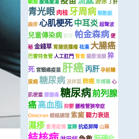
疫苗
流感
游泳
齲齒
腹痛腹瀉
丁肝
青光眼
牙周病
肉桂
頸動脈
心肌梗死
中耳炎
麻疹
超聲波
帕金森病
兒童傳染病
穀芽
便
大腸癌
金錢草
秘
胃腸道腫瘤
祛濕
猝
巴雷特食管
人工肛門
腎衰
關節滑膜
肝癌
丙肝
死
宮頸癌疫苗
孕前糖
糖尿病
肺癌
尿病
涼拌菜
早搏藥
心
糖尿病
前列腺
肌梗塞
腰腿痛
癌
高血脂
抑鬱
腰椎管狹窄症
紫癜
聽力衰退
Omicron
經絡調理
濕疹
香港疫情
當歸
抗疫屏障
山藥
結核病
肝硬化
急救
淋巴結