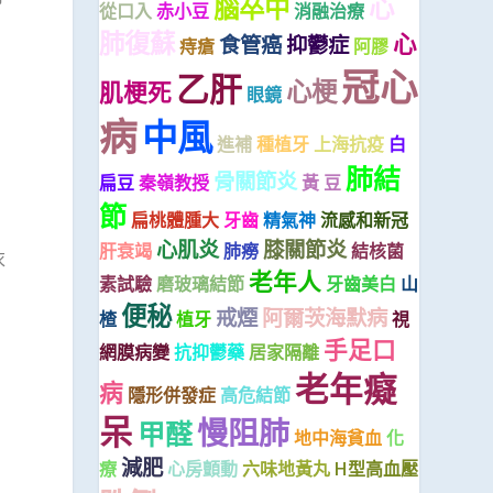
腦卒中
心
從口入
赤小豆
消融治療
肺復蘇
心
食管癌
抑鬱症
痔瘡
阿膠
冠心
乙肝
心梗
肌梗死
眼鏡
病
中風
進補
種植牙
上海抗疫
白
肺結
骨關節炎
扁豆
秦嶺教授
黃 豆
節
扁桃體腫大
牙齒
精氣神
流感和新冠
心肌炎
膝關節炎
肝衰竭
肺癆
結核菌
衣
老年人
素試驗
磨玻璃結節
牙齒美白
山
便秘
戒煙
阿爾茨海默病
楂
植牙
視
手足口
網膜病變
抗抑鬱藥
居家隔離
老年癡
病
隱形併發症
高危結節
呆
慢阻肺
甲醛
地中海貧血
化
減肥
療
心房顫動
六味地黃丸
H型高血壓