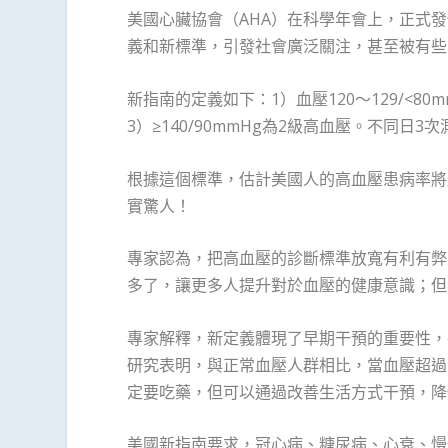
美國心臟協會（AHA）在科學年會上，正式
義和新標準，引發社會廣泛關注，甚至被有些
新指南的定義如下：1）血壓120～129/<80m
3）≥140/90mmHg為2級高血壓。不同日3
根據這個標準，估計美國人的高血壓患病率將
實驚人！
專家認為，把高血壓的診斷標準放寬有利有弊
多了，讓更多人提升對於血壓的健康意識；但
專家解釋，新定義體現了早期干預的重要性，在
研究表明，與正常血壓人群相比，當血壓超過1
定要吃藥，但可以通過改善生活方式干預，降
美國新指南要求，冠心病、糖尿病、心衰、慢性