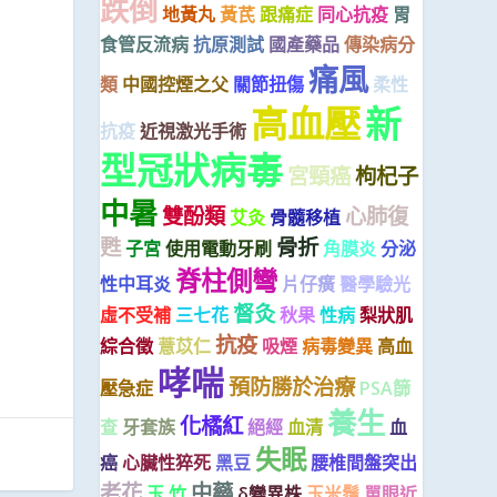
跌倒
地黃丸
黃芪
跟痛症
同心抗疫
胃
食管反流病
抗原測試
國產藥品
傳染病分
痛風
類
中國控煙之父
關節扭傷
柔性
高血壓
新
抗疫
近視激光手術
型冠狀病毒
宮頸癌
枸杞子
中暑
雙酚類
心肺復
艾灸
骨髓移植
甦
骨折
子宮
使用電動牙刷
角膜炎
分泌
脊柱側彎
性中耳炎
片仔癀
醫學驗光
督灸
虛不受補
三七花
秋果
性病
梨狀肌
抗疫
綜合徵
薏苡仁
吸煙
病毒變異
高血
哮喘
預防勝於治療
壓急症
PSA篩
養生
化橘紅
查
牙套族
絕經
血清
血
失眠
癌
心臟性猝死
黑豆
腰椎間盤突出
老花
中藥
玉 竹
δ變異株
玉米鬚
單眼近