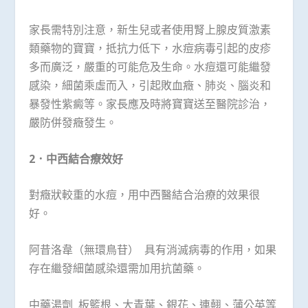
家長需特別注意，新生兒或者使用腎上腺皮質激素
類藥物的寶寶，抵抗力低下，水痘病毒引起的皮疹
多而廣泛，嚴重的可能危及生命。水痘還可能繼發
感染，細菌乘虛而入，引起敗血癥、肺炎、腦炎和
暴發性紫癜等。家長應及時將寶寶送至醫院診治，
嚴防併發癥發生。
2．中西結合療效好
對癥狀較重的水痘，用中西醫結合治療的效果很
好。
阿昔洛韋（無環鳥苷） 具有消滅病毒的作用，如果
存在繼發細菌感染還需加用抗菌藥。
中藥湯劑 板籃根、大青葉、銀花、連翹、蒲公英等