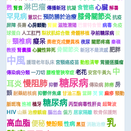
淋巴瘤
心臟
甦
食管癌
腎衰
傳播新冠
抗凝
解暑
罕見病
膝骨關節炎
預防勝於治療
薏苡仁
抗疫
屏障
長壽
心房顫動
腎臟
滋陰潛陽
巴雷特食管
病毒
免疫
球蛋白
人工肛門
梨狀肌綜合徵
骨髓移植
孕前糖尿病
拔
頸椎病
癡呆
牙
奧密克戎變異株
夜尿
關節疼痛
秦嶺
骨關節炎
肥胖
教授
腎囊腫
心臟性猝死
新冠不是流感
中風
護理老年臥床
宮頸癌疫苗
動態清零
胃腸道腫瘤
中
老花
傳染病分類
一刀切
腰椎管狹窄症
安宮牛黃丸
糖尿病
慢阻肺
耳炎
房
抑鬱
傳染病
肺癆
顫
耐藥結核病
抑鬱伴焦慮
甘油三酯
當歸
芡 實
麻疹
頸動
糖尿病
脈斑塊
進補
植牙
丙型病毒性肝炎
超聲波
HIV
山藥
治療齲齒
腦出血
偏方
居家隔離
軟骨保護劑
乳
高血脂
便秘
雙酚類
性病
黑豆
消融治療