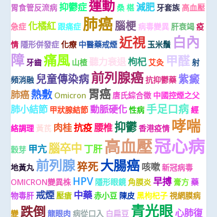
運動
抑鬱症
減肥
胃食管反流病
桑 椹
牙套族
高血壓
肺癌
腦梗
化橘紅
急症
跟痛症
病毒變異
肝衰竭
疫
白內
近視
情
隱形併發症
化療
中醫藥戒煙
玉米鬚
障
痛風
甲醛
聽力衰退
枸杞
牙齒
山楂
艾灸
射
前列腺癌
兒童傳染病
紫癜
頻消融
抗抑鬱藥
胃癌
熱敷
肺癌
Omicron
唐氏綜合徵
中國控煙之父
手足口病
肺小結節
動脈硬化
甲狀腺結節
性病
經
哮喘
抑鬱
肉桂
抗疫
腰椎
絡調理
黃芪
香港疫情
冠心病
高血壓
腦卒中
甲亢
丁肝
穀芽
前列腺
大腸癌
猝死
咳嗽
地黃丸
新冠病毒
HPV
早搏
OMICRON變異株
隱形眼鏡
角膜炎
膏方
藥
戒煙
中藥
物毒肝
壓瘡
赤小豆
陳皮
黑枸杞子
視網膜病
青光眼
跌倒
心肺復
變
龍眼肉
病從口入
白扁豆