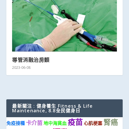
導管消融治房顫
2023-06-08
最新關注 : 健身養生 Fitness & Life
Maintenance, 8.8全民健身日
疫苗
腎癌
卡介苗
免疫接種
地中海貧血
心肌梗塞