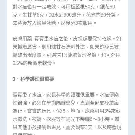
對水痘也有一定療效。可用板藍根50克，銀花30
克，生甘草6克，加水到300毫升，煎煮約30分鐘，
去渣後放入適量冰糖，然後分3次服用。
皮膚用藥 寶寶患水痘之後，皮損處要保持乾燥。如
果抓癢厲害，則用爐甘石洗劑外塗。如果皰疹己被
抓破出現糜爛，可選擇1%龍膽紫液塗擦，也可外用
0.5%的新黴素軟膏。
3．科學護理很重要
寶寶患了水痘，家長科學的護理很重要。水痘傳染
性很強，必須在早期隔離患兒，直到全部皮疹結痂
為止。寶寶的玩具、傢俱、地面、床架可用3%來蘇
水擦洗，被褥、衣服等在陽光下曝曬6～8小時。如
果其他小孩接觸過患兒，需要觀察3天，以及時發現