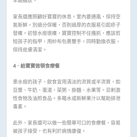
早期癥狀。
家長還應照顧好寶寶的休息。室內要通風，保持空
氣新鮮。別過分保暖，否則過厚的衣服易引起疹子
發癢。初發水痘很癢，寶寶控制不住搔抓，應該剪
短孩子的指甲，用紗布包裹雙手。同時勤換衣服，
保持皮膚清潔。
4．給寶寶做頓食療餐
患水痘的孩子，飲食宜用清淡的流質或半流質，如
豆漿、牛奶、蛋湯、菜粥、掛麵、水果等。忌剌激
性食物及油煎食品。多喝水或新鮮果汁以幫助排泄
毒素。
此外，家長還可以做一些簡單可口的食療餐，容易
被孩子接受，也有利於病情康復。