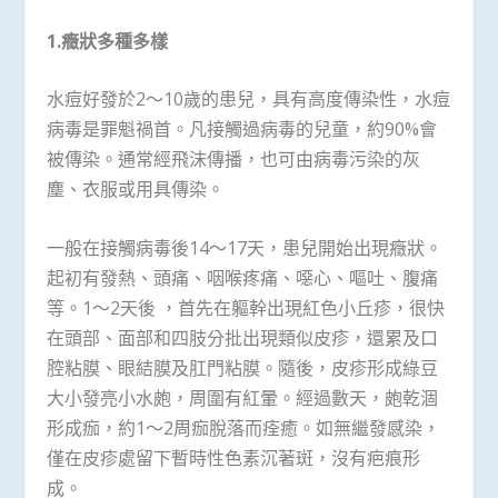
1.癥狀多種多樣
水痘好發於2～10歲的患兒，具有高度傳染性，水痘
病毒是罪魁禍首。凡接觸過病毒的兒童，約90%會
被傳染。通常經飛沫傳播，也可由病毒污染的灰
塵、衣服或用具傳染。
一般在接觸病毒後14～17天，患兒開始出現癥狀。
起初有發熱、頭痛、咽喉疼痛、噁心、嘔吐、腹痛
等。1～2天後 ，首先在軀幹出現紅色小丘疹，很快
在頭部、面部和四肢分批出現類似皮疹，還累及口
腔粘膜、眼結膜及肛門粘膜。隨後，皮疹形成綠豆
大小發亮小水皰，周圍有紅暈。經過數天，皰乾涸
形成痂，約1～2周痂脫落而痊癒。如無繼發感染，
僅在皮疹處留下暫時性色素沉著斑，沒有疤痕形
成。