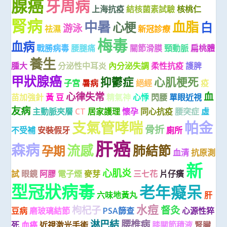
腺癌
牙周病
上海抗疫
結核菌素試驗
核桃仁
腎病
中暑
血脂
心梗
白
游泳
祛濕
新冠診療
梅毒
血病
戰勝病毒
腰腿痛
關節滑膜
頸動脈
扁桃體
養生
腫大
分泌性中耳炎
內分泌失調
柔性抗疫
護脾
甲狀腺癌
抑鬱症
心肌梗死
子宮
暑病
絕經
疫
心律失常
血
苗加強針
黃 豆
精氣神
心悸
閃腰
單眼近視
友病
主動脈夾層
CT
居家護理
懷孕
同心抗疫
腰突症
虛
支氣管哮喘
帕金
骨折
不受補
安裝假牙
廁所
肝癌
森病
流感
肺結節
孕期
血清
抗原測
新
心肌炎
試
眼鏡
阿膠
電子煙
麥芽
三七花
片仔癀
型冠狀病毒
老年癡呆
六味地黃丸
肝
水痘
枸杞子
督灸
豆病
磨玻璃結節
PSA篩查
心源性猝
淋巴結
腰椎病
死
血癌
近視激光手術
膝關節積液
腎臟