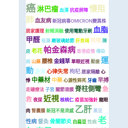
癌
慢阻
淋巴瘤
血清
抗疫屏障
肺
血友病
新冠病毒OMICRON變異株
血脂
居家護理
射頻消融
使用電動牙刷
甲醛
咳嗽
祛濕
磨玻璃結節
肝衰竭
陳
帕金森病
老花
皮
香港疫情
傳染
運
腰椎
金錢草
病
山藥
單眼近視
壓瘡
動
游泳
心律失常
枸杞
居家隔離
心
中藥材
中藥
早搏
悸
心源性猝死
牙齒
脊柱側彎
急
走罐療法
子宮
關節滑膜
近視
救
別
夜尿
核桃仁
疫苗加強針
龍眼
乙肝
肉
腎囊腫
新冠不是流感
黑豆
老
性病
督灸
骨關節炎
白扁豆
性病