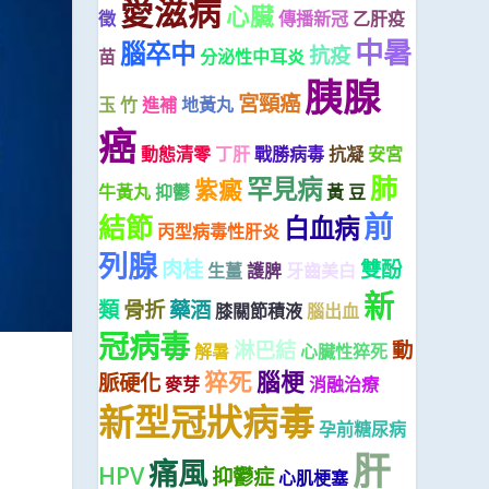
愛滋病
心臟
徵
傳播新冠
乙肝疫
中暑
腦卒中
抗疫
苗
分泌性中耳炎
胰腺
宮頸癌
玉 竹
進補
地黃丸
癌
動態清零
丁肝
戰勝病毒
抗凝
安宮
肺
罕見病
紫癜
牛黃丸
抑鬱
黃 豆
前
結節
白血病
丙型病毒性肝炎
列腺
肉桂
雙酚
生薑
護脾
牙齒美白
新
類
骨折
藥酒
膝關節積液
腦出血
冠病毒
淋巴結
動
解暑
心臟性猝死
猝死
腦梗
脈硬化
麥芽
消融治療
新型冠狀病毒
孕前糖尿病
肝
痛風
HPV
抑鬱症
心肌梗塞