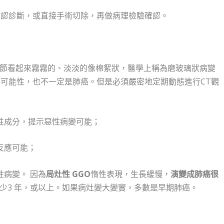
確認診斷，或直接手術切除，再做病理檢驗確認。
節看起來霧霧的、淡淡的像棉絮狀，醫學上稱為磨玻璃狀病變
是可能性，也不一定是肺癌。但是必須嚴密地定期動態進行CT觀
性成分，提示惡性病變可能；
反應可能；
性病變。 因為
局灶性 GGO
惰性表現，生長緩慢，
演變成肺癌很
少3 年，或以上。如果病灶變大變實，多數是早期肺癌。