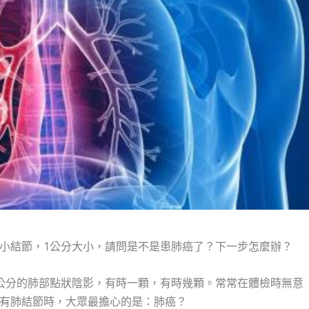
小結節，1公分大小，請問是不是患肺癌了？下一步怎麼辦？
公分的肺部點狀陰影，有時一顆，有時幾顆。常常在體檢時無意
有肺結節時，大眾最擔心的是：肺癌？