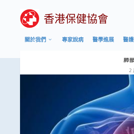
香港保健協會
關於我們
專家說病
醫學進展
醫護
肺
2 