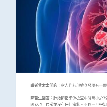
讀者曾太太問詢：
家人作肺部檢查發現有一顆
陳醫生回答：
肺結節指影像檢查中發現小於3
間發現，通常並沒有任何癥狀。不過一旦得知