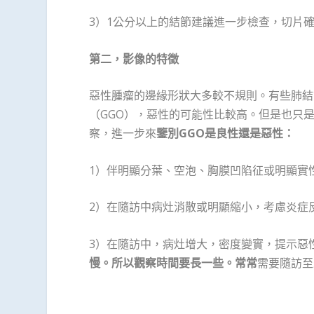
3）1公分以上的結節建議進一步檢查，切片
第二，影像的特徵
惡性腫瘤的邊緣形狀大多較不規則。有些肺結
（GGO），惡性的可能性比較高。但是也只
察，進一步來
鑒別GGO是良性還是惡性：
1）伴明顯分葉、空泡、胸膜凹陷征或明顯實
2）在隨訪中病灶消散或明顯縮小，考慮炎症
3）在隨訪中，病灶增大，密度變實，提示惡
慢。所以觀察時間要長一些。常常
需要隨訪至