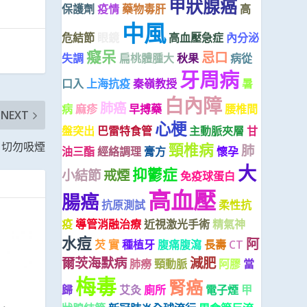
甲狀腺癌
保護劑
疫情
藥物毒肝
高
中風
危結節
眼鏡
高血壓急症
內分泌
癡呆
忌口
失調
扁桃體腫大
秋果
病從
牙周病
口入
上海抗疫
秦嶺教授
暑
白內障
肺癌
病
麻疹
早搏藥
腰椎間
NEXT
心梗
盤突出
巴雷特食管
主動脈夾層
甘
 切勿吸煙
頸椎病
肺
油三酯
經絡調理
膏方
懷孕
大
抑鬱症
小結節
戒煙
免疫球蛋白
高血壓
腸癌
抗原測試
柔性抗
疫
導管消融治療
近視激光手術
精氣神
水痘
阿
芡 實
種植牙
腹痛腹瀉
長壽
CT
爾茨海默病
減肥
肺癆
頸動脈
阿膠
當
梅毒
腎癌
歸
艾灸
廁所
電子煙
甲