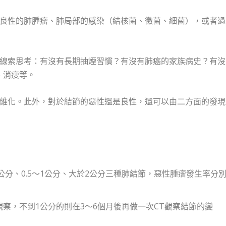
良性的肺腫瘤、肺局部的感染（結核菌、黴菌、細菌），或者過
線索思考：有沒有長期抽煙習慣？有沒有肺癌的家族病史？有沒
、消瘦等。
維化。此外，對於結節的惡性還是良性，還可以由二方面的發現
 公分、0.5～1公分、大於2公分三種肺結節，惡性腫瘤發生率分
觀察，不到1公分的則在3～6個月後再做一次CT觀察結節的變