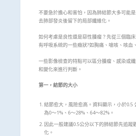
不要急於擔心和害怕，因為肺結節大多可能是
去肺部發炎後留下的局部纖維化。
如何考慮是良性還是惡性腫瘤？先從三個臨床
有呼吸系統的一些癥狀?如胸痛、嗆咳、咳血
一些影像檢查的特點可以區分腫瘤、感染或纖
和變化來進行判斷。
第一，結節的大小
結節愈大，風險愈高。資料顯示，小於0.5
為0～1%、6～28%、64～82%。
因此一般建議0.5公分以下的肺結節先追蹤
化。