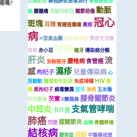
狀腺結節
新冠肺炎全球流行
胃食管反流
癌嗎?
動脈
病
腰腿痛
流感和新冠
關節扭傷
冠心
斑塊
耳機
胃腸道腫瘤
黃疸
病
H型高血壓
隱形併發症
奧密克戎變
哮喘
異株
赤小豆
植牙
傳染病分類
肝炎
流
腰椎病
食管癌
安裝假牙
濕疹
感
兒童傳染病
枸杞子
心
HIV
房顫動
護理老年臥床
免疫接種
桑
椹
黑枸杞子
病毒變異
拔牙
淋病
玉米鬚
膝骨關節炎
芡實
抗抑鬱藥
δ變異株
支氣管哮喘
中耳炎
卡介苗
肺癌
膝關節炎
閃腰
血癌
骨髓移植
結核病
房顫
腰突症
中醫藥戒煙