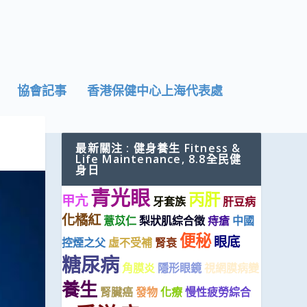
協會記事
香港保健中心上海代表處
最新關注 : 健身養生 Fitness &
Life Maintenance, 8.8全民健
身日
青光眼
丙肝
甲亢
牙套族
肝豆病
化橘紅
薏苡仁
梨狀肌綜合徵
痔瘡
中國
便秘
眼底
控煙之父
虛不受補
腎衰
糖尿病
角膜炎
隱形眼鏡
視網膜病變
養生
腎臟癌
發物
化療
慢性疲勞綜合