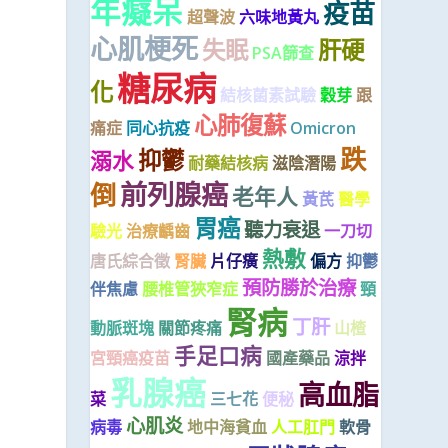
年癡呆
疫苗
超聲波
六味地黃丸
心肌梗死
失眠
肝硬
PSA篩查
糖尿病
化
結核菌素試驗
穀芽
跟
心肺復蘇
痛症
同心抗疫
Omicron
跌
抑鬱
溺水
耐藥結核病
滋陰潛陽
前列腺癌
倒
老年人
黃芪
醫學
胃癌
聽力衰退
驗光
治療齲齒
一刀切
熱敷
唐氏綜合徵
腎臟
片仔癀
偏方
抑鬱
預防勝於治療
伴焦慮
腰椎管狹窄症
頸
腎病
丁肝
動脈斑塊
關節疼痛
山楂
手足口病
宮頸癌疫苗
國產藥品
涼拌
乳腺癌
高血脂
菜
三七花
便秘
心肌炎
病毒
地中海貧血
人工肛門
軟骨