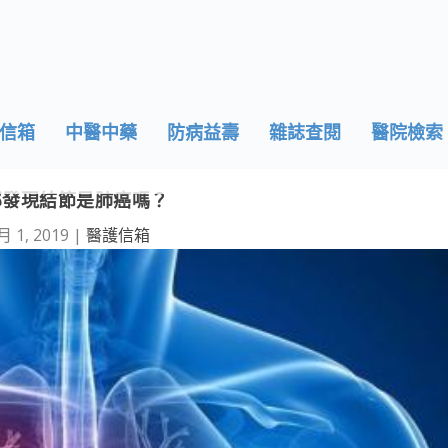
信箱
中醫中藥
防病益壽
雜誌查閱
醫院檢索
部發現結節是肺癌嗎？
月 1, 2019
|
醫護信箱