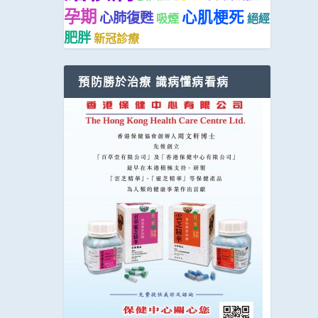
孕期
心肌梗死
心肺復甦
吸煙
絕經
肥胖
新冠診療
預防勝於治療 識病懂病看病