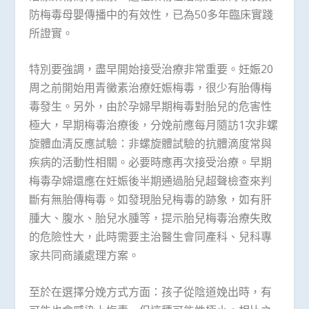
防梅毒母嬰傳播中的有效性，已為50多年臨床實踐
所證實。
特別要強調，盡早開始接受治療非常重要。妊娠20
周之前開始用青黴素治療妊娠梅毒，很少有胎傳梅
毒發生。另外，由於孕婦早期梅毒對胎兒的危害性
極大，早期梅毒治療後，分娩前應每月隨訪1次非螺
旋體血清反應試驗：非螺旋體試驗的抗體滴度常與
疾病的活動性相關。必要時應再次接受治療。早期
梅毒孕婦還應在妊娠後半期通過胎兒超聲檢查來判
斷有無胎傳梅毒。如發現胎兒梅毒的跡象，如有肝
腫大、腹水、胎兒水腫等，提示胎兒梅毒治療失敗
的危險性大，此時需要主治醫生會同產科、兒科專
家共同商議處理方案。
至於在選擇分娩方式方面：孩子從陰道娩出時，有