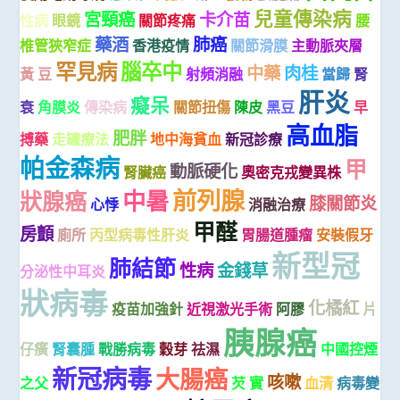
兒童傳染病
宮頸癌
卡介苗
性病
眼鏡
關節疼痛
腰
藥酒
肺癌
椎管狹窄症
香港疫情
關節滑膜
主動脈夾層
罕見病
腦卒中
中藥
肉桂
黃 豆
射頻消融
當歸
腎
肝炎
癡呆
衰
角膜炎
傳染病
關節扭傷
陳皮
黑豆
早
高血脂
肥胖
搏藥
走罐療法
地中海貧血
新冠診療
帕金森病
甲
動脈硬化
腎臟癌
奧密克戎變異株
前列腺
中暑
狀腺癌
膝關節炎
心悸
消融治療
甲醛
房顫
廁所
丙型病毒性肝炎
胃腸道腫瘤
安裝假牙
新型冠
肺結節
性病
金錢草
分泌性中耳炎
狀病毒
化橘紅
疫苗加強針
近視激光手術
阿膠
片
胰腺癌
仔癀
腎囊腫
戰勝病毒
穀芽
祛濕
中國控煙
新冠病毒
大腸癌
咳嗽
之父
芡 實
血清
病毒變