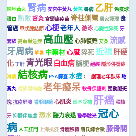
腎病
乙肝
味地黃丸
安宮牛黃丸
黃芪
暑病
免疫球
脊柱側彎
熱敷
督灸
食
蛋白
宮頸癌疫苗
居家護理
心梗
老年人
管癌
游泳
甲狀腺結節
心臟性猝死
牙
高血壓
流感
心肺復甦
套族
高血壓急症
艾灸
牙周病
近視
肝硬
中藥材
心臟
猝死
解暑
青光眼
化
白血病
腦梗
丁肝
絕經
隱形併發症
結核病
水痘
淋病
PSA篩查
CT
護理老年臥床
地
老年癡呆
黃丸
視網膜病變
軟骨保護劑
頸動脈斑
肝癌
心肌炎
塊
抗疫屏障
隱形眼鏡
虛不受補
種植
冠心
溺水
聽力衰退
牙
抑鬱伴焦慮
醫學驗光
病
膝骨關
人工肛門
上海抗疫
骨髓移植
唐氏綜合徵