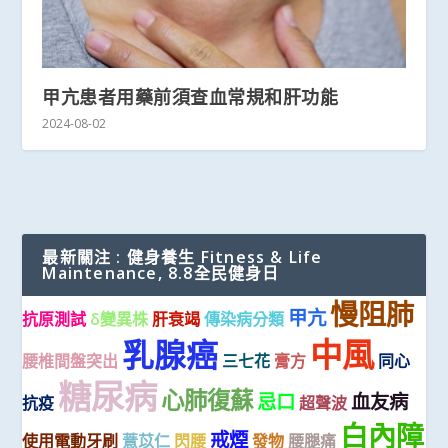
甲亢患者用藥前須查血常規和肝功能
2024-08-02
最新關注 : 健身養生 Fitness & Life
Maintenance, 8.8全民健身日
慢阻肺
甲亢
抗原測試
δ變異株
肝衰竭
傳染病分類
中風
乳腺癌
腰椎間盤突出
三七花
膏方
同心
糖尿病
心肺復蘇
忌口
血友病
抗疫
超聲波
白內障
戒煙
使用電動牙刷
薏苡仁
閃腰
發物
腰腿痛