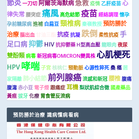
節炎
急救
阿爾茨海默病
心
一刀切
疫情
乙肝疫苗
痛風
疫苗
律失常
腰突症
高危結節
經絡調理
懷孕
頸椎病
預防勝於
孕前糖尿病
進補
白扁豆
秦嶺教授
跌倒
手
治療
抗疫
腦出血
甘油三酯
抗凝
柔性抗疫
抑鬱
足口病
HIV
抗抑鬱藥
H型高血壓
龍眼肉
夜尿
心肌梗死
雙酚類
病毒
新冠病毒OMICRON變異株
哮喘
HPV
子宮
核桃仁
頸動脈
心源性猝死
桑 椹
居
前列腺癌
肺小結節
腰椎
家隔離
流感和新冠
腹痛
耳機
腹瀉
赤小豆
電子煙
跟痛症
梨狀肌綜合徵
國產藥品
黃疸
拔牙
化療
胃食管反流病
預防勝於治療 識病懂病看病