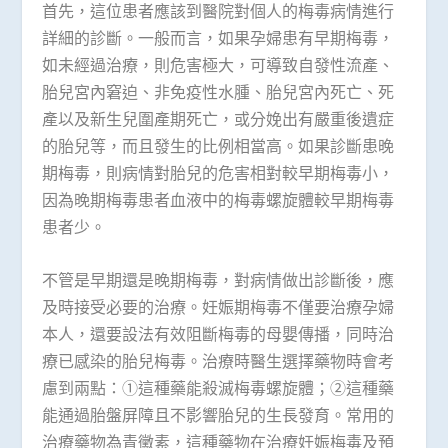
首先，這位患者應該到醫院對個人的梅毒病情進行
詳細的診斷。一般而言，如果孕婦患有早期梅毒，
如未經過治療，則危害極大，可導致自發性流產、
胎兒宮內窘迫、非免疫性水腫、胎兒宮內死亡、死
產以及新生兒圍產期死亡，或分娩出有嚴重後遺症
的胎兒等，而且發生的比例相當高。如果診斷患晚
期梅毒，則病情對胎兒的危害相對較早期梅毒小，
因為晚期梅毒患者血液中的梅毒螺旋體較早期梅毒
患者少。
不管是早期還是晚期梅毒，對病情做出診斷後，應
及時接受必要的治療。妊娠期梅毒不僅要治療孕婦
本人，還要設法有效阻斷梅毒的母嬰傳播，同時治
療已感染的胎兒梅毒。治療時醫生選擇藥物時會考
慮到兩點：①這種藥能殺滅梅毒螺旋體；②這種藥
能通過胎盤屏障且不影響胎兒的生長發育。常用的
治療藥物為青黴素，這種藥物在治療妊娠梅毒及預