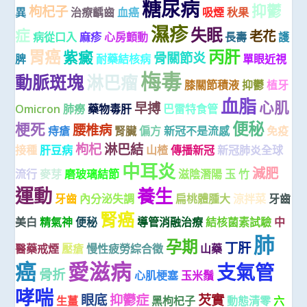
糖尿病
抑鬱
枸杞子
異
治療齲齒
血癌
吸煙
秋果
濕疹
失眠
症
老花
病從口入
麻疹
心房顫動
長壽
護
胃癌
丙肝
紫癜
骨關節炎
脾
耐藥結核病
單眼近視
梅毒
動脈斑塊
淋巴瘤
膝關節積液
抑鬱
植牙
血脂
心肌
早搏
Omicron
肺癆
藥物毒肝
巴雷特食管
便秘
梗死
腰椎病
痔瘡
腎臟
偏方
新冠不是流感
免疫
枸杞
淋巴結
接種
肝豆病
山楂
傳播新冠
新冠肺炎全球
中耳炎
減肥
流行
麥芽
磨玻璃結節
滋陰潛陽
玉 竹
運動
養生
牙齒
內分泌失調
扁桃體腫大
涼拌菜
牙齒
腎癌
美白
精氣神
便秘
導管消融治療
結核菌素試驗
中
肺
孕期
丁肝
醫藥戒煙
壓瘡
慢性疲勞綜合徵
山藥
癌
愛滋病
支氣管
骨折
心肌梗塞
玉米鬚
哮喘
眼底
抑鬱症
芡實
生薑
黑枸杞子
動態清零
六