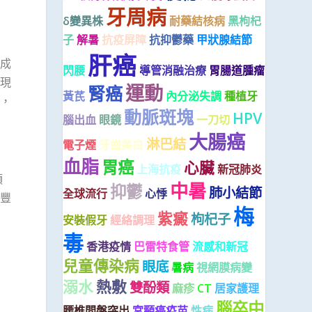
牙周病
δ變異株
耐藥結核病
黑枸杞
子
解暑
抗疫屏障
抗抑鬱藥
甲狀腺結節
肝癌
成
閃腰
導管消融治療
胃腸道腫瘤
現
運動
腎癌
黃芪
內分泌失調
種植牙
，
動脈斑塊
HPV
腦出血
眼鏡
一刀切
大腸癌
淋巴結
電子煙
牙齒美白
血脂
胃癌
心臟
上海抗疫
新冠肺炎
頭
中暑
抑鬱
肺小結節
全球流行
心悸
豐
梅
紫癜
枸杞子
安裝假牙
經絡調理
毒
香港疫情
巴雷特食管
流感和新冠
兒童傳染病
眼底
暑病
視網膜病變
溺水
熱敷
雙酚類
麻疹
CT
居家護理
腦卒中
腰椎間盤突出
宮頸癌疫苗
性病