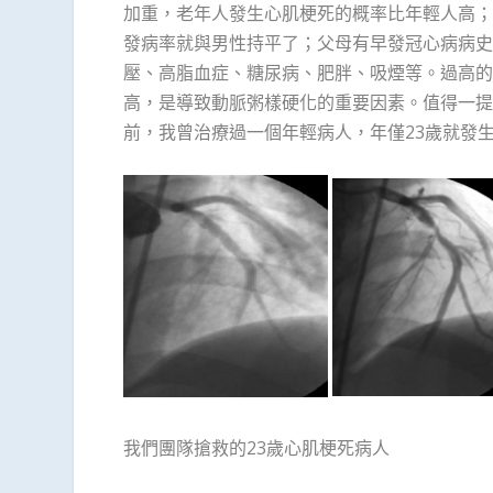
加重，老年人發生心肌梗死的概率比年輕人高；
發病率就與男性持平了；父母有早發冠心病病史
壓、高脂血症、糖尿病、肥胖、吸煙等。過高的
高，是導致動脈粥樣硬化的重要因素。值得一提
前，我曾治療過一個年輕病人，年僅23歲就發
我們團隊搶救的23歲心肌梗死病人