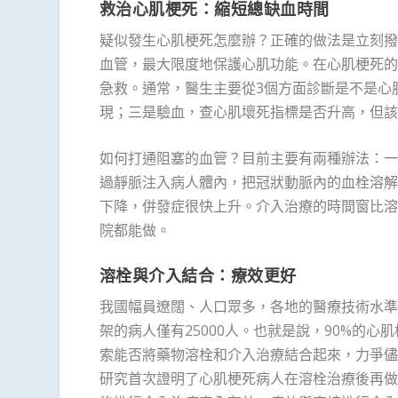
救治心肌梗死：縮短總缺血時間
疑似發生心肌梗死怎麼辦？正確的做法是立刻撥
血管，最大限度地保護心肌功能。在心肌梗死的
急救。通常，醫生主要從3個方面診斷是不是心
現；三是驗血，查心肌壞死指標是否升高，但該
如何打通阻塞的血管？目前主要有兩種辦法：一
過靜脈注入病人體內，把冠狀動脈內的血栓溶解
下降，併發症很快上升。介入治療的時間窗比溶
院都能做。
溶栓與介入結合：療效更好
我國幅員遼闊、人口眾多，各地的醫療技術水準
架的病人僅有25000人。也就是說，90%的
索能否將藥物溶栓和介入治療結合起來，力爭儘
研究首次證明了心肌梗死病人在溶栓治療後再做