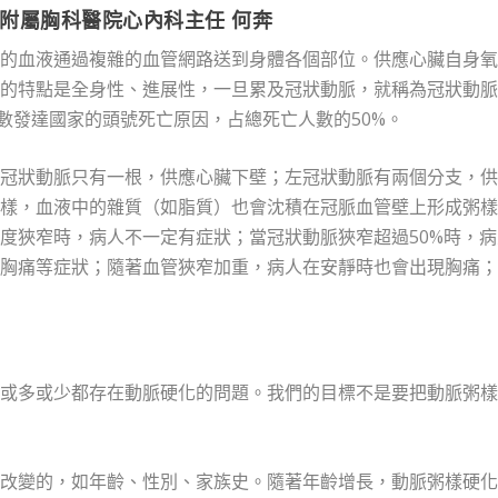
附屬胸科醫院心內科主任 何奔
的血液通過複雜的血管網路送到身體各個部位。供應心臟自身氧
的特點是全身性、進展性，一旦累及冠狀動脈，就稱為冠狀動脈
數發達國家的頭號死亡原因，占總死亡人數的50%。
冠狀動脈只有一根，供應心臟下壁；左冠狀動脈有兩個分支，供
樣，血液中的雜質（如脂質）也會沈積在冠脈血管壁上形成粥樣
度狹窄時，病人不一定有症狀；當冠狀動脈狹窄超過50%時，病
胸痛等症狀；隨著血管狹窄加重，病人在安靜時也會出現胸痛；
或多或少都存在動脈硬化的問題。我們的目標不是要把動脈粥樣
改變的，如年齡、性別、家族史。隨著年齡增長，動脈粥樣硬化