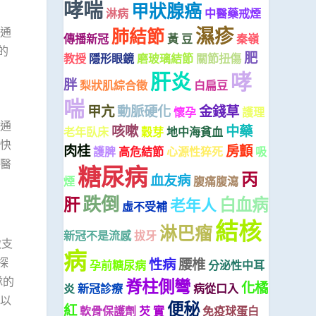
哮喘
甲狀腺癌
淋病
中醫藥戒煙
濕疹
通
肺結節
傳播新冠
黃 豆
秦嶺
的
肥
教授
隱形眼鏡
磨玻璃結節
關節扭傷
哮
肝炎
胖
梨狀肌綜合徵
白扁豆
喘
甲亢
動脈硬化
金錢草
懷孕
護理
通
咳嗽
中藥
老年臥床
穀芽
地中海貧血
快
肉桂
房顫
護脾
高危結節
心源性猝死
吸
醫
糖尿病
丙
血友病
煙
腹痛腹瀉
跌倒
肝
白血病
老年人
虛不受補
結核
淋巴瘤
新冠不是流感
拔牙
做支
病
探
性病
腰椎
孕前糖尿病
分泌性中耳
隊的
脊柱側彎
化橘
炎
新冠診療
病從口入
以
便秘
紅
軟骨保護劑
芡 實
免疫球蛋白