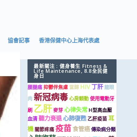
協會記事
香港保健中心上海代表處
最新關注 : 健身養生 Fitness &
Life Maintenance, 8.8全民健
身日
HIV
丁肝
腰腿痛
抑鬱伴焦慮
當歸
龍眼
新冠病毒
肉
心房顫動
使用電動牙
乙肝
心律失常
刷
麥芽
H型高血壓
聽力衰退
心肺復甦
耳
血清
乙肝疫苗
疫苗
機
食管癌
關節疼痛
傳染病分類