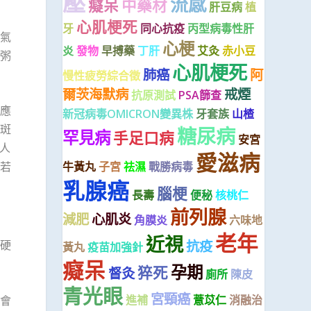
壓
流感
癡呆
中藥材
肝豆病
植
心肌梗死
牙
同心抗疫
丙型病毒性肝
氣
心梗
炎
發物
早搏藥
丁肝
艾灸
赤小豆
粥
心肌梗死
肺癌
阿
慢性疲勞綜合徵
爾茨海默病
戒煙
抗原測試
PSA篩查
應
新冠病毒OMICRON變異株
牙套族
山楂
斑
糖尿病
罕見病
手足口病
安宮
人
愛滋病
牛黃丸
子宮
祛濕
戰勝病毒
若
乳腺癌
腦梗
長壽
便秘
核桃仁
前列腺
減肥
心肌炎
角膜炎
六味地
老年
近視
抗疫
硬
黃丸
疫苗加強針
癡呆
孕期
猝死
督灸
廁所
陳皮
青光眼
宮頸癌
進補
薏苡仁
消融治
會