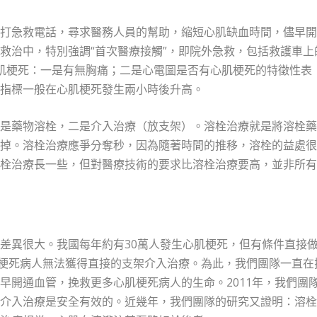
打急救電話，尋求醫務人員的幫助，縮短心肌缺血時間，儘早開
救治中，特別強調“首次醫療接觸”，即院外急救，包括救護車上
肌梗死：一是有無胸痛；二是心電圖是否有心肌梗死的特徵性表
指標一般在心肌梗死發生兩小時後升高。
是藥物溶栓，二是介入治療（放支架）。溶栓治療就是將溶栓藥
掉。溶栓治療應爭分奪秒，因為隨著時間的推移，溶栓的益處很
栓治療長一些，但對醫療技術的要求比溶栓治療要高，並非所有
差異很大。我國每年約有30萬人發生心肌梗死，但有條件直接
心肌梗死病人無法獲得直接的支架介入治療。為此，我們團隊一直在
早開通血管，挽救更多心肌梗死病人的生命。2011年，我們團
介入治療是安全有效的。近幾年，我們團隊的研究又證明：溶栓