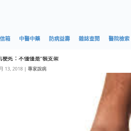
信箱
中醫中藥
防病益壽
雜誌查閱
醫院檢索
肌梗死：不僅僅是“裝支架
月 13, 2018
|
專家說病