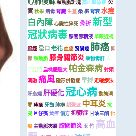
心肺復蘇
芡
頸動脈斑塊
高血壓急症
水痘
實
秋果
病毒
腎臟
生薑
桑 椹
腎衰
新型
白內障
骨折
心臟性猝死
冠狀病毒
膝關節積液
單眼近視
肺癌
忌口
老花
絕經
血癌
腎臟癌
抑
膝骨關節炎
鬱
頸動脈
藥物毒肝
人
帕金森病
工肛門
扁桃體腫大
射頻
痛風
早搏
消融
隱形併發症
走罐療法
冠心病
肝硬化
肝衰竭
動態清
中耳炎
零
痔瘡
牙齒
肺癆
超聲波
抗
抑鬱症
凝
片仔癀
黃疸
偏方
甘油三酯
化
高血
膝關節炎
療
主動脈夾層
玉 竹