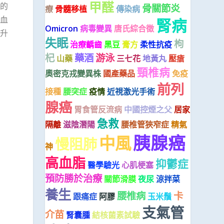
甲醛
的
骨關節炎
療
骨髓移植
傳染病
血
腎病
Omicron
病毒變異
唐氏綜合徵
升
失眠
枸
治療齲齒
黑豆
膏方
柔性抗疫
杞
藥酒
游泳
山藥
三七花
地黃丸
壓瘡
頸椎病
奧密克戎變異株
國產藥品
免疫
前列
接種
腰突症
疫情
近視激光手術
腺癌
胃食管反流病
中國控煙之父
居家
急救
隔離
滋陰潛陽
腰椎管狹窄症
精氣
胰腺癌
中風
慢阻肺
神
高血脂
抑鬱症
醫學驗光
心肌梗塞
預防勝於治療
關節滑膜
夜尿
涼拌菜
養生
腰椎病
卡
跟痛症
阿膠
玉米鬚
支氣管
介苗
腎囊腫
結核菌素試驗