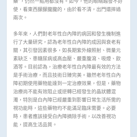
藥”，仍然一點用都沒有。如今，他的眼睛越發不好
使，看東西朦朦朧朧的，由於看不清，出門還摔過
兩次。
多年來，人們對老年性白內障的病因和發生機制進
行了大量研究，認為老年性白內障的成因與衰老有
關，其引發因素很多，如長期紫外線照射、微量元
素缺乏、患糖尿病或高血壓、嚴重腹瀉、吸煙、飲
酒等。目前認為，治療老年性白內障最有效的方法
是手術治療，而且技術日臻完美。雖然老年性白內
障初期使用藥物能達到一定治療效果，但是，藥物
治療尚不能有效阻止或逆轉已經發生的晶狀體混
濁，特別是白內障已經嚴重到影響日常生活所需的
視功能時，這些藥物均不能滿足臨床需要。必要
時，患者應該接受白內障摘除手術，以改善視功
能，提高生活品質。