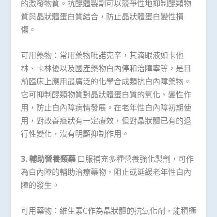
的激發物質。抗醌體製劑可以競爭性地抑制醌類物
質與晶狀體蛋白質結合，防止晶狀體蛋白變性損
傷。
可用藥物：常用藥物吡諾克辛，其滴眼液如卡他
林、卡林優以及國產藥物白內停和治障寧等，是目
前臨床上應用最廣泛的化學合成類抗白內障藥物。
它可抑制醌類物質對晶狀體蛋白質的氧化、變性作
用，防止白內障病情發展。在老年性白內障初期使
用，對改善癥狀有一定療效，但對晶狀體已有的退
行性變化，沒有明顯抑制作用。
3.
輔助營養類藥
口服補充多種營養強化製劑，可作
為白內障的輔助治療藥物，阻止或延緩老年性白內
障的發生。
可用藥物：維生素C作為晶狀體的抗氧化劑，能積極