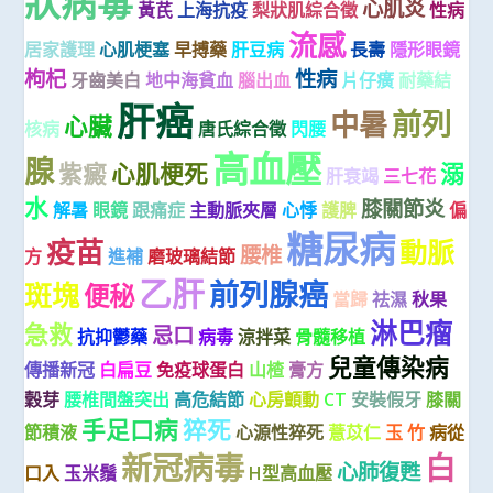
狀病毒
心肌炎
黃芪
上海抗疫
梨狀肌綜合徵
性病
流感
居家護理
心肌梗塞
早搏藥
肝豆病
長壽
隱形眼鏡
枸杞
性病
牙齒美白
地中海貧血
腦出血
片仔癀
耐藥結
肝癌
前列
中暑
心臟
核病
唐氏綜合徵
閃腰
高血壓
腺
紫癜
心肌梗死
溺
肝衰竭
三七花
水
膝關節炎
解暑
眼鏡
跟痛症
主動脈夾層
心悸
護脾
偏
糖尿病
疫苗
動脈
腰椎
方
進補
磨玻璃結節
乙肝
前列腺癌
斑塊
便秘
當歸
祛濕
秋果
淋巴瘤
急救
忌口
抗抑鬱藥
病毒
涼拌菜
骨髓移植
兒童傳染病
傳播新冠
白扁豆
免疫球蛋白
山楂
膏方
穀芽
腰椎間盤突出
高危結節
心房顫動
CT
安裝假牙
膝關
手足口病
猝死
節積液
心源性猝死
薏苡仁
玉 竹
病從
新冠病毒
白
心肺復甦
口入
玉米鬚
H型高血壓