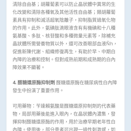
清除自由基；胡蘿蔔素可以防止晶狀體中異常的生
化改變和清除各種氧及其他活性自由基；類胡蘿蔔
素具有抑制和滅活超氧陰離子，抑制脂質過氧化物
的作用。此外，氨碘肽滴眼液含有有機碘和十八種
氨基酸、多肽、核苷酸和多種微量元素等，除補充
晶狀體所需營養物質以外，還可改善眼部血液Ñ­­h，
促進新陳代謝、組織修復再生，有助於早、中期白
內障的治療和控制。但對成熟前期和成熟期的白內
障效果不顯著。
4. 醛糖還原酶抑制劑
醛糖還原酶在糖尿病性白內障
發生中扮演了重要作用。
可用藥物：苄達賴氨酸是醛糖還原抑制劑的代表藥
物，局部用藥後能進入眼內，在晶狀體內濃集，發
揮抑制醛糖還原酶的作用，用於治療早期老年性白
內障。使用後，部分患者可出現一過性刺激感，如