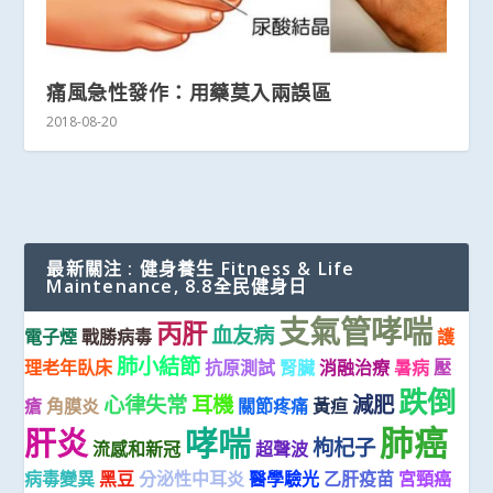
痛風急性發作：用藥莫入兩誤區
2018-08-20
最新關注 : 健身養生 Fitness & Life
Maintenance, 8.8全民健身日
支氣管哮喘
丙肝
血友病
電子煙
戰勝病毒
護
肺小結節
理老年臥床
抗原測試
腎臟
消融治療
暑病
壓
跌倒
心律失常
耳機
減肥
瘡
角膜炎
關節疼痛
黃疸
肺癌
哮喘
肝炎
枸杞子
流感和新冠
超聲波
病毒變異
黑豆
分泌性中耳炎
醫學驗光
乙肝疫苗
宮頸癌