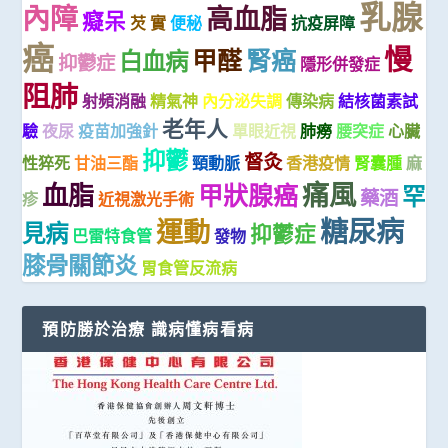
乳腺
內障
高血脂
癡呆
芡 實
便秘
抗疫屏障
癌
慢
甲醛
腎癌
白血病
抑鬱症
隱形併發症
阻肺
射頻消融
精氣神
內分泌失調
傳染病
結核菌素試
老年人
驗
夜尿
疫苗加強針
單眼近視
肺癆
腰突症
心臟
抑鬱
督灸
性猝死
甘油三酯
頸動脈
香港疫情
腎囊腫
麻
痛風
血脂
甲狀腺癌
罕
藥酒
疹
近視激光手術
糖尿病
運動
見病
抑鬱症
巴雷特食管
發物
膝骨關節炎
胃食管反流病
預防勝於治療 識病懂病看病