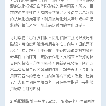
體的氧化損傷是白內障形成的最初因素。所以，目
前防治老年性白內障的藥物研究大多從提高晶狀體
的抗氧化機能著手，利用抗氧化劑來清除或中和晶
狀體的氧化產物，阻止晶狀體內的生化改變。
可用藥物：①谷胱甘肽。使用谷胱甘肽滴眼液局部
點眼，可治療和延緩初期老年性白內障。但該藥不
穩定，易分解。②牛磺酸。牛磺酸滴眼劑對初發期
老年性白內障有一定防治作用，是臨床上較好的抗
白內障藥物。③阿司匹林。最新研究發現，阿司匹
林具有延緩白內障發展的作用。調查表明，長期服
用阿司匹林的患者，白內障發病率低。為此，建議
老年人和早期白內障患者，可在醫生指導下長期服
用腸溶性阿司匹林。
2. 抗醌體製劑
一些學者認為，醌體是老年性白內障