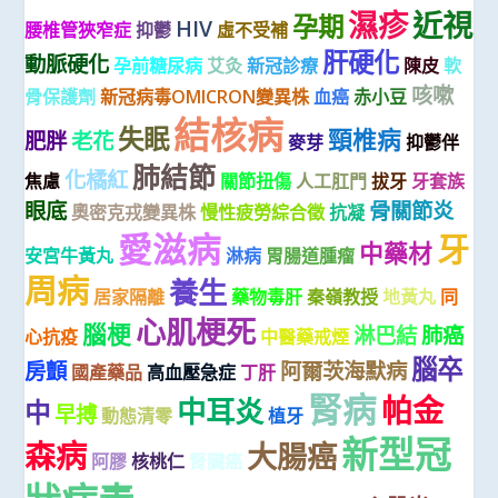
濕疹
近視
孕期
HIV
腰椎管狹窄症
抑鬱
虛不受補
肝硬化
動脈硬化
孕前糖尿病
艾灸
新冠診療
陳皮
軟
咳嗽
骨保護劑
新冠病毒OMICRON變異株
血癌
赤小豆
結核病
失眠
頸椎病
肥胖
老花
麥芽
抑鬱伴
肺結節
化橘紅
焦慮
關節扭傷
人工肛門
拔牙
牙套族
眼底
骨關節炎
奧密克戎變異株
慢性疲勞綜合徵
抗凝
愛滋病
牙
中藥材
安宮牛黃丸
淋病
胃腸道腫瘤
周病
養生
居家隔離
藥物毒肝
秦嶺教授
地黃丸
同
心肌梗死
腦梗
淋巴結
肺癌
心抗疫
中醫藥戒煙
腦卒
房顫
阿爾茨海默病
國產藥品
高血壓急症
丁肝
腎病
帕金
中耳炎
中
早搏
動態清零
植牙
新型冠
森病
大腸癌
阿膠
核桃仁
腎臟癌