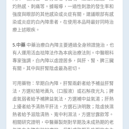
灼熱感、刺痛等。據報導，一過性刺激的發生率和
強度與眼部的其他感染或炎症有關，建議眼部有感
染或炎症的白內障患者，在使用本品時最好同時治
療上述眼疾。
5.中藥
中藥治療白內障主要通過全身辨證施治，也
有人運用活血祛障法作為本病治療法則。中醫眼科
專家強調，白內障以虛證居多，與肝、腎、脾三臟
有關，其中與肝腎陰虛最為密切。
可用藥物：早期白內障，肝腎兩虧者給予補益肝腎
法，方選杞菊地黃丸（口服液）或石斛夜光丸；脾
虛氣弱者給予補脾益氣法，方選補中益氣湯；肝熱
上擾者給予清熱平肝法，方選石決明散；陰虛挾濕
熱者給予滋陰清熱、寬中利濕法，方選甘露飲等。
相關研究證明，中醫藥製劑對早期及未成熟期的老