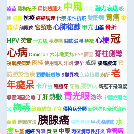
中風
聽力衰退
疫苗
黑枸杞子
扁桃體腫大
桑 椹
吸
胃癌
抗疫
雙酚類
金
煙
疫情
經絡調理
化療
柔性抗疫
心肺復蘇
錢草
宮頸癌
甲亢
骨折
龍眼肉
山藥
冠
心梗
HPV
芡實
一刀切
腰腿痛
關節滑膜
痔瘡
心病
脊柱側彎
Omicron
六味地黃丸
PSA篩查
肉桂
戒煙
預
視網膜病變
使用電動牙刷
懷孕
腹痛腹瀉
老
防勝於治療
頸動脈斑塊
δ變異株
免疫接種
廁所
年癡呆
卡介苗
腰椎病
種植牙
牙齒
新冠不是流感
青光眼
熱敷
丁肝
游泳
導管消融治療
中國控煙之
梅毒
父
治療齲齒
子宮
傳染病分類
新冠肺炎全球流行
胰腺癌
水
血清
走罐療法
滋陰潛陽
甲狀腺結節
痘
中藥
食管癌
生薑
絕經
腎衰
黃 豆
丙型病毒性肝炎