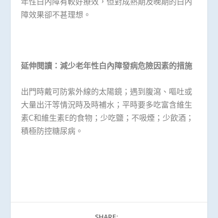
年性白內障有較好療效，但對成熟期及晚期的白內
障效果卻不甚理想。
延伸閱讀：減少老年性白內障發病危險因素的措施
出門時戴可防紫外線的太陽鏡；遇到腹瀉、嘔吐或
大量出汗等情況時及時補水；平時要多吃富含維生
素C和維生素E的食物；少吃鹽；不吸煙；少飲酒；
積極防控糖尿病。
SHARE: