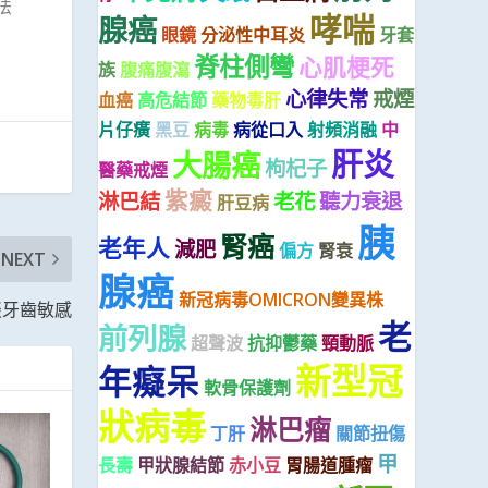
法
哮喘
腺癌
眼鏡
分泌性中耳炎
牙套
脊柱側彎
心肌梗死
族
腹痛腹瀉
心律失常
戒煙
血癌
高危結節
藥物毒肝
片仔癀
黑豆
病毒
病從口入
射頻消融
中
肝炎
大腸癌
枸杞子
醫藥戒煙
紫癜
淋巴結
老花
聽力衰退
肝豆病
胰
腎癌
老年人
減肥
偏方
腎衰
NEXT
腺癌
新冠病毒OMICRON變異株
談牙齒敏感
老
前列腺
超聲波
抗抑鬱藥
頸動脈
新型冠
年癡呆
軟骨保護劑
狀病毒
淋巴瘤
丁肝
關節扭傷
甲
長壽
甲狀腺結節
赤小豆
胃腸道腫瘤