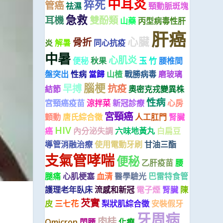
中耳炎
猝死
管癌
祛濕
頸動脈斑塊
急救
耳機
雙酚類
山藥
丙型病毒性肝
肝癌
心臟
骨折
炎
解暑
同心抗疫
中暑
心肌炎
便秘
秋果
玉 竹
腰椎間
盤突出
性病
當歸
山楂
戰勝病毒
磨玻璃
腦梗
早搏
抗疫
結節
奧密克戎變異株
性病
宮頸癌疫苗
涼拌菜
新冠診療
心房
宮頸癌
顫動
唐氏綜合徵
人工肛門
腎臟
HIV
癌
內分泌失調
六味地黃丸
白扁豆
導管消融治療
使用電動牙刷
甘油三酯
支氣管哮喘
便秘
乙肝疫苗
腰
腿痛
心肌梗塞
血清
醫學驗光
巴雷特食管
護理老年臥床
流感和新冠
電子煙
腎臟
陳
芡實
皮
三七花
梨狀肌綜合徵
安裝假牙
牙周病
肉桂
Omicron
閃腰
化療