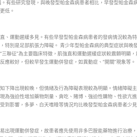
議。有些研究發現，與晚發型帕金森病患者相比，早發型帕金森
更低。
直、運動遲緩多見。有些早發型帕金森病患者的發病情況較為特
，特別是足部肌張力障礙。 青少年型帕金森病的典型症狀與晚
“三聯征”為主要臨床特徵，肌強直和運動遲緩症狀較震顫明顯，
反應較好，但較早發生運動併發症，如異動症、“開關”現象等。
知下降出現較晚，但情緒及行為障礙表現較為明顯。情緒障礙主
現為強迫性增加藥物劑量、貪吃、賭博、強迫性購物、性欲亢進
受到影響，多夢、白天嗜睡等情況均比晚發型帕金森病患者少見
易出現運動併發症，故患者應先使用非多巴胺能藥物進行治療，