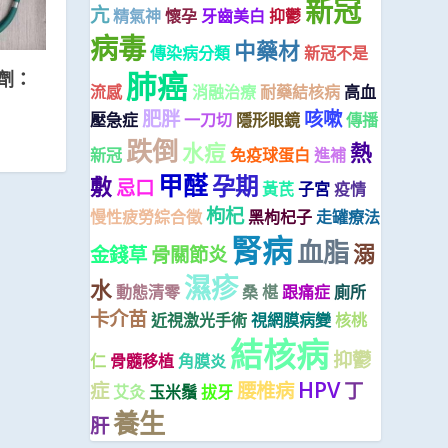
新冠
亢
精氣神
懷孕
牙齒美白
抑鬱
病毒
中藥材
傳染病分類
新冠不是
肺癌
劑：
流感
消融治療
耐藥結核病
高血
肥胖
咳嗽
壓急症
一刀切
隱形眼鏡
傳播
跌倒
水痘
熱
新冠
免疫球蛋白
進補
甲醛
孕期
敷
忌口
黃芪
子宮
疫情
枸杞
慢性疲勞綜合徵
黑枸杞子
走罐療法
腎病
血脂
溺
金錢草
骨關節炎
濕疹
水
動態清零
桑 椹
跟痛症
廁所
卡介苗
近視激光手術
視網膜病變
核桃
結核病
抑鬱
仁
骨髓移植
角膜炎
HPV
症
腰椎病
丁
艾灸
玉米鬚
拔牙
養生
肝