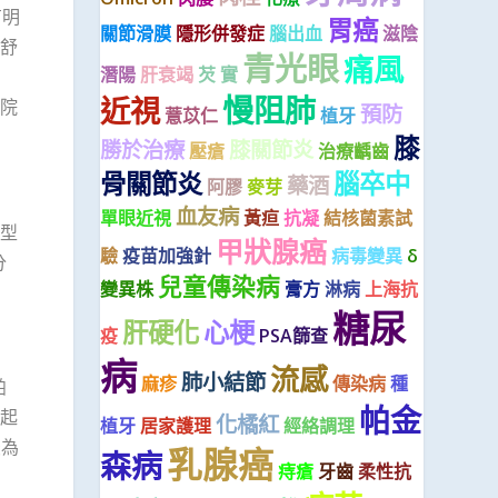
有明
胃癌
關節滑膜
隱形併發症
腦出血
滋陰
舒
青光眼
痛風
潛陽
肝衰竭
芡 實
慢阻肺
近視
院
預防
薏苡仁
植牙
膝
勝於治療
膝關節炎
壓瘡
治療齲齒
骨關節炎
腦卒中
藥酒
阿膠
麥芽
血友病
單眼近視
黃疸
抗凝
結核菌素試
型
甲狀腺癌
驗
疫苗加強針
病毒變異
δ
分
兒童傳染病
變異株
膏方
淋病
上海抗
糖尿
肝硬化
心梗
疫
PSA篩查
病
流感
肺小結節
麻疹
傳染病
種
帕
帕金
起
化橘紅
植牙
居家護理
經絡調理
最為
乳腺癌
森病
痔瘡
牙齒
柔性抗