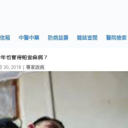
信箱
中醫中藥
防病益壽
雜誌查閱
醫院檢索
少年也會得帕金森病？
月 30, 2018
|
專家說病