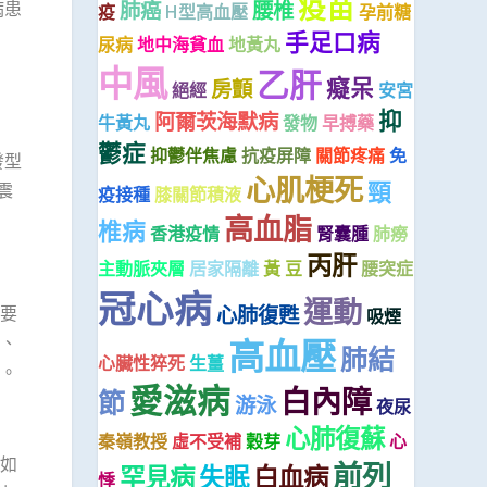
疫苗
肺癌
腰椎
病患
疫
H型高血壓
孕前糖
手足口病
尿病
地中海貧血
地黃丸
中風
乙肝
癡呆
房顫
絕經
安宮
抑
阿爾茨海默病
牛黃丸
發物
早搏藥
鬱症
抑鬱伴焦慮
抗疫屏障
關節疼痛
免
發型
心肌梗死
頸
震
疫接種
膝關節積液
高血脂
椎病
香港疫情
腎囊腫
肺癆
丙肝
主動脈夾層
居家隔離
黃 豆
腰突症
冠心病
運動
心肺復甦
要
吸煙
、
高血壓
肺結
心臟性猝死
生薑
。
愛滋病
白內障
節
游泳
夜尿
心肺復蘇
秦嶺教授
虛不受補
穀芽
心
如
前列
罕見病
失眠
白血病
悸