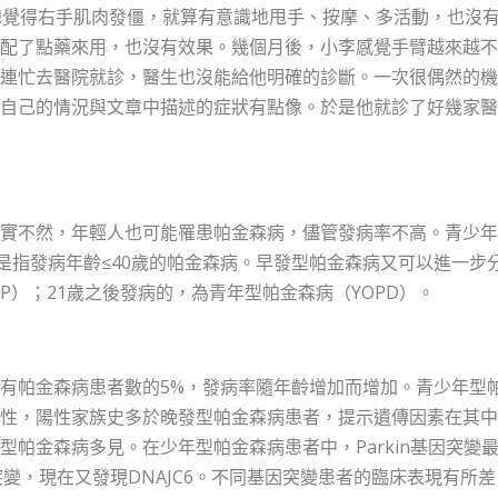
總覺得右手肌肉發僵，就算有意識地甩手、按摩、多活動，也沒
配了點藥來用，也沒有效果。幾個月後，小李感覺手臂越來越不
連忙去醫院就診，醫生也沒能給他明確的診斷。一次很偶然的機
自己的情況與文章中描述的症狀有點像。於是他就診了好幾家醫
實不然，年輕人也可能罹患帕金森病，儘管發病率不高。青少年
是指發病年齡≤40歲的帕金森病。早發型帕金森病又可以進一步
P）；21歲之後發病的，為青年型帕金森病（YOPD）。
有帕金森病患者數的5%，發病率隨年齡增加而增加。青少年型
性，陽性家族史多於晚發型帕金森病患者，提示遺傳因素在其中
帕金森病多見。在少年型帕金森病患者中，Parkin基因突變
基因突變，現在又發現DNAJC6。不同基因突變患者的臨床表現有所差