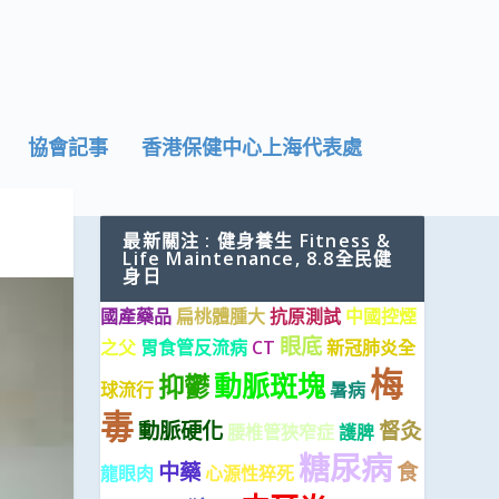
協會記事
香港保健中心上海代表處
最新關注 : 健身養生 Fitness &
Life Maintenance, 8.8全民健
身日
國產藥品
扁桃體腫大
抗原測試
中國控煙
眼底
之父
胃食管反流病
CT
新冠肺炎全
梅
動脈斑塊
抑鬱
球流行
暑病
毒
動脈硬化
督灸
腰椎管狹窄症
護脾
糖尿病
中藥
食
龍眼肉
心源性猝死