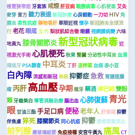
戒煙
椎管狹窄症
牙套族
肝豆病
戰勝病毒
心肌梗塞
艾灸
聽力衰退
HIV
麥芽
膏方
新冠診療
心房顫動
一刀切
角
膜炎
柔性抗疫
藥物毒肝
單眼近視
懷孕
新冠肺炎全球流
老花
眼底
行
玉 竹
梨狀肌綜合徵
眼鏡
視網膜病變
六味
新型冠狀病毒
膝骨關節炎
地黃丸
近
心肌梗死
視激光手術
秋果
腎臟
分泌性中耳炎
血清
中耳炎
種植牙
PSA篩查
丁肝
涼拌菜
血癌
赤小豆
白內障
抑鬱症
急救
流感和新冠
淋病
胃腸道腫
高血壓
丙肝
孕期
藥酒
淋巴結
雙酚
瘤
植牙
青光
心肺復蘇
類
牙齒美白
導管消融治療
腦出血
眼
便秘
手足口病
老年人
甘油三酯
肝衰竭
抑鬱
抑鬱
猝死
膝關節炎
伴焦慮
同心抗疫
腰椎間盤突出
前列腺
痛風
磨玻璃結節
免疫接種
安宮牛黃丸
CT