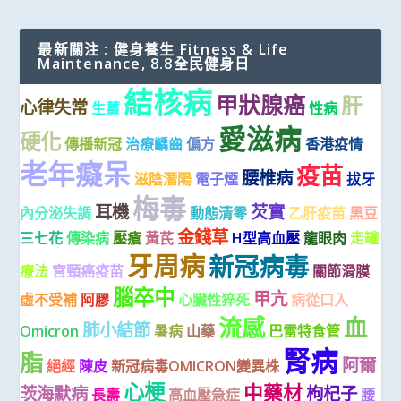
最新關注 : 健身養生 Fitness & Life
Maintenance, 8.8全民健身日
結核病
甲狀腺癌
肝
心律失常
生薑
性病
愛滋病
硬化
傳播新冠
治療齲齒
偏方
香港疫情
老年癡呆
疫苗
腰椎病
滋陰潛陽
電子煙
拔牙
梅毒
耳機
芡實
內分泌失調
動態清零
乙肝疫苗
黑豆
金錢草
三七花
傳染病
壓瘡
黃芪
H型高血壓
龍眼肉
走罐
牙周病
新冠病毒
療法
宮頸癌疫苗
關節滑膜
腦卒中
甲亢
虛不受補
阿膠
心臟性猝死
病從口入
流感
血
肺小結節
Omicron
暑病
山藥
巴雷特食管
腎病
脂
阿爾
絕經
陳皮
新冠病毒OMICRON變異株
心梗
中藥材
茨海默病
枸杞子
長壽
高血壓急症
腰