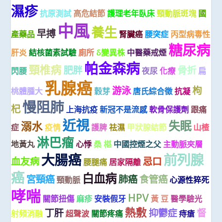
濕疹
抗原測試
高危結節
護理老年臥床
頸動脈斑塊
國
中風
養生
早搏
產藥品
腎臟癌
腰突症
丙型病毒性
糖尿病
肝炎
結核菌素試驗
廁所
δ變異株
中醫藥戒煙
帕金森病
頸椎病
肥胖
骨折
閃腰
夜尿
化療
扁
乳腺癌
游泳
枸
桃體腫大
穀芽
唐氏綜合徵
抗凝
慢阻肺
杞
上海抗疫
新冠不是流感
軟骨保護劑
跟痛
近視
失眠
溺水
症
疫情
護脾
祛濕
甲狀腺結節
山楂
淋巴瘤
地黃丸
心悸
桑 椹
中國控煙之父
主動脈夾層
大腸癌
前列腺
血友病
忌口
腰腿痛
居家隔離
癌
白血病
宮頸癌
肺癌
食管癌
頸動脈
心源性猝死
哮喘
HPV
關節扭傷
麻疹
安裝假牙
黃 豆
醫學驗光
熱敷
丁肝
抑鬱症
督
射頻消融
超聲波
關節疼痛
痔瘡