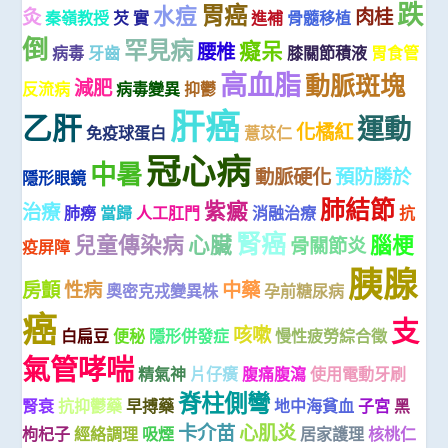
跌
胃癌
水痘
灸
肉桂
秦嶺教授
芡 實
進補
骨髓移植
倒
罕見病
癡呆
腰椎
病毒
牙齒
膝關節積液
胃食管
高血脂
動脈斑塊
減肥
反流病
病毒變異
抑鬱
肝癌
乙肝
運動
化橘紅
免疫球蛋白
薏苡仁
冠心病
中暑
動脈硬化
預防勝於
隱形眼鏡
肺結節
紫癜
治療
肺癆
當歸
人工肛門
消融治療
抗
腎癌
兒童傳染病
心臟
腦梗
骨關節炎
疫屏障
胰腺
房顫
性病
中藥
奧密克戎變異株
孕前糖尿病
癌
支
咳嗽
白扁豆
便秘
隱形併發症
慢性疲勞綜合徵
氣管哮喘
精氣神
片仔癀
腹痛腹瀉
使用電動牙刷
脊柱側彎
腎衰
抗抑鬱藥
早搏藥
地中海貧血
子宮
黑
卡介苗
心肌炎
枸杞子
經絡調理
吸煙
居家護理
核桃仁