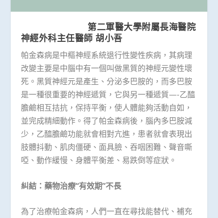
第二軍醫大學附屬長海醫院
神經外科主任醫師 胡小吾
帕金森病是中樞神經系統退行性變性疾病，其病理
改變主要是中腦中有一個叫做黑質的神經元變性壞
死。黑質神經元是產生、分泌多巴胺的，而多巴胺
是一種很重要的神經遞質，它與另一種遞質—-乙醯
膽鹼相互拮抗，保持平衡，使人體能夠活動自如，
並完成精細動作。得了帕金森病後，腦內多巴胺減
少，乙醯膽鹼功能就會相對亢進，患者就會表現出
肢體抖動、肌肉僵硬、面具臉、吞咽困難、聲音嘶
啞、動作緩慢、身體平衡差、易跌倒等症狀。
糾結：藥物治療“有效期”不長
為了治療帕金森病，人們一直在尋找能替代、補充