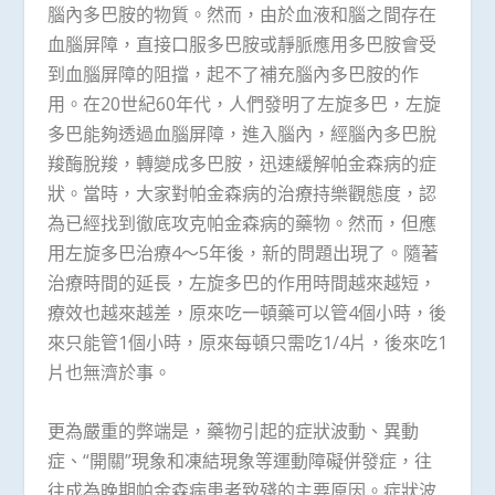
腦內多巴胺的物質。然而，由於血液和腦之間存在
血腦屏障，直接口服多巴胺或靜脈應用多巴胺會受
到血腦屏障的阻擋，起不了補充腦內多巴胺的作
用。在20世紀60年代，人們發明了左旋多巴，左旋
多巴能夠透過血腦屏障，進入腦內，經腦內多巴脫
羧酶脫羧，轉變成多巴胺，迅速緩解帕金森病的症
狀。當時，大家對帕金森病的治療持樂觀態度，認
為已經找到徹底攻克帕金森病的藥物。然而，但應
用左旋多巴治療4～5年後，新的問題出現了。隨著
治療時間的延長，左旋多巴的作用時間越來越短，
療效也越來越差，原來吃一頓藥可以管4個小時，後
來只能管1個小時，原來每頓只需吃1/4片，後來吃1
片也無濟於事。
更為嚴重的弊端是，藥物引起的症狀波動、異動
症、“開關”現象和凍結現象等運動障礙併發症，往
往成為晚期帕金森病患者致殘的主要原因。症狀波