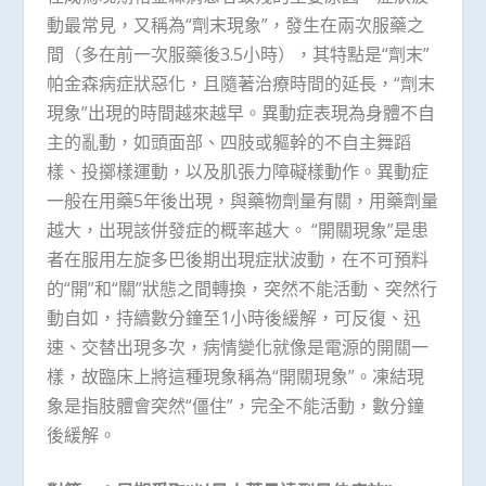
動最常見，又稱為“劑末現象”，發生在兩次服藥之
間（多在前一次服藥後3.5小時），其特點是“劑末”
帕金森病症狀惡化，且隨著治療時間的延長，“劑末
現象”出現的時間越來越早。異動症表現為身體不自
主的亂動，如頭面部、四肢或軀幹的不自主舞蹈
樣、投擲樣運動，以及肌張力障礙樣動作。異動症
一般在用藥5年後出現，與藥物劑量有關，用藥劑量
越大，出現該併發症的概率越大。 “開關現象”是患
者在服用左旋多巴後期出現症狀波動，在不可預料
的“開”和“關”狀態之間轉換，突然不能活動、突然行
動自如，持續數分鐘至1小時後緩解，可反復、迅
速、交替出現多次，病情變化就像是電源的開關一
樣，故臨床上將這種現象稱為“開關現象”。凍結現
象是指肢體會突然“僵住”，完全不能活動，數分鐘
後緩解。