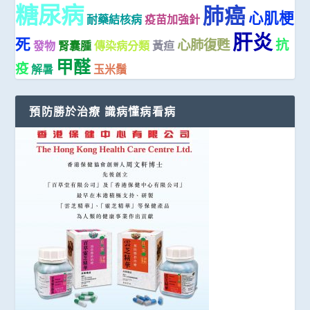
糖尿病
肺癌
心肌梗
耐藥結核病
疫苗加強針
肝炎
死
心肺復甦
抗
發物
腎囊腫
傳染病分類
黃疸
甲醛
疫
解暑
玉米鬚
預防勝於治療 識病懂病看病