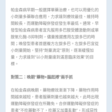
帕金森病早期一般選擇單藥治療，也可以用優化的
小劑量多藥聯合應用，力求達到療效最佳、維持時
間較長，而運動障礙併發症發生率最低。通常，早
發型帕金森病患者宜先服用多巴胺受體激動劑或單
胺氧化酶-B抑制劑，儘量推遲應用左旋多巴的時
間；晚發型患者首選複方左旋多巴。左旋多巴宜從
小劑量開始，堅持“劑量滴定”原則，逐漸緩慢加
量，力求達到“以小劑量達到滿意臨床效果”的目
標。
對策二：晚期“藥物
+
腦起搏”兩手抓
在帕金森病晚期，藥物療效漸漸下降，藥物作用時
間越來越短，患者服藥劑量也越來越大，此時出現
運動障礙併發症在所難免。合併運動障礙併發症的
患者“不吃藥動不了，吃藥又加重亂動”，形成惡性