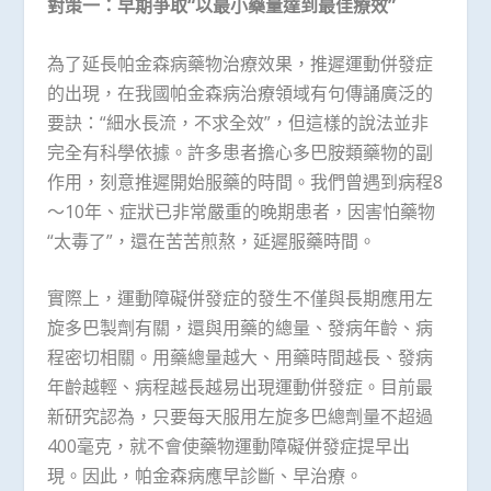
對策一：早期爭取“以最小藥量達到最佳療效”
為了延長帕金森病藥物治療效果，推遲運動併發症
的出現，在我國帕金森病治療領域有句傳誦廣泛的
要訣：“細水長流，不求全效”，但這樣的說法並非
完全有科學依據。許多患者擔心多巴胺類藥物的副
作用，刻意推遲開始服藥的時間。我們曾遇到病程8
～10年、症狀已非常嚴重的晚期患者，因害怕藥物
“太毒了”，還在苦苦煎熬，延遲服藥時間。
實際上，運動障礙併發症的發生不僅與長期應用左
旋多巴製劑有關，還與用藥的總量、發病年齡、病
程密切相關。用藥總量越大、用藥時間越長、發病
年齡越輕、病程越長越易出現運動併發症。目前最
新研究認為，只要每天服用左旋多巴總劑量不超過
400毫克，就不會使藥物運動障礙併發症提早出
現。因此，帕金森病應早診斷、早治療。