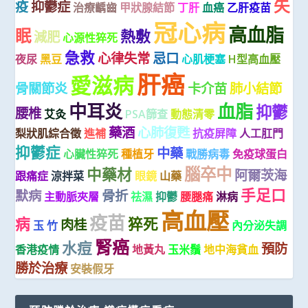
失
疫
抑鬱症
治療齲齒
甲狀腺結節
丁肝
血癌
乙肝疫苗
冠心病
高血脂
眠
熱敷
減肥
心源性猝死
急救
心律失常
忌口
夜尿
黑豆
心肌梗塞
H型高血壓
肝癌
愛滋病
骨關節炎
卡介苗
肺小結節
中耳炎
血脂
抑鬱
腰椎
艾灸
PSA篩查
動態清零
藥酒
心肺復甦
梨狀肌綜合徵
進補
抗疫屏障
人工肛門
抑鬱症
中藥
心臟性猝死
種植牙
戰勝病毒
免疫球蛋白
腦卒中
中藥材
阿爾茨海
跟痛症
涼拌菜
眼鏡
山藥
手足口
默病
骨折
主動脈夾層
祛濕
抑鬱
腰腿痛
淋病
高血壓
疫苗
病
猝死
肉桂
玉 竹
內分泌失調
腎癌
水痘
預防
香港疫情
地黃丸
玉米鬚
地中海貧血
勝於治療
安裝假牙