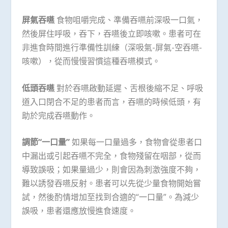
屏氣吞嚥
食物咀嚼完成、準備吞嚥前深吸一口氣，
然後屏住呼吸，吞下，吞嚥後立即咳嗽。患者可在
非進食時間進行準備性訓練（深吸氣-屏氣-空吞嚥-
咳嗽），從而慢慢習慣這種吞嚥模式。
低頭吞嚥
對於吞嚥啟動延遲、舌根後縮不足、呼吸
道入口閉合不足的患者而言，吞嚥的時候低頭，有
助於完成吞嚥動作。
調節“一口量”
如果每一口量過多，食物會從患者口
中漏出或引起吞嚥不完全，食物殘留在咽部，從而
導致誤吸；如果量過少，則會因為刺激強度不夠，
難以誘發吞嚥反射。患者可以先從少量食物開始嘗
試，然後酌情增加至找到合適的“一口量”。為減少
誤吸，患者還應放慢進食速度。