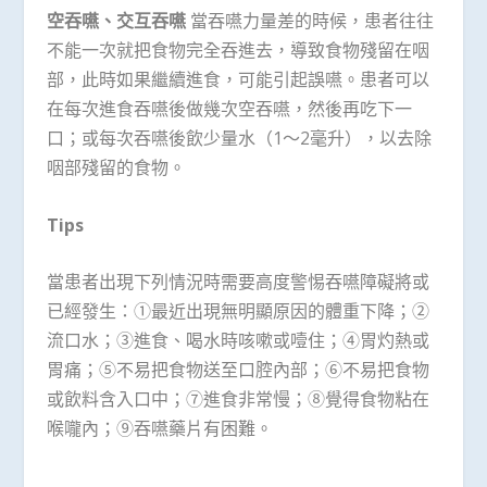
空吞嚥、交互吞嚥
當吞嚥力量差的時候，患者往往
不能一次就把食物完全吞進去，導致食物殘留在咽
部，此時如果繼續進食，可能引起誤嚥。患者可以
在每次進食吞嚥後做幾次空吞嚥，然後再吃下一
口；或每次吞嚥後飲少量水（1～2毫升），以去除
咽部殘留的食物。
Tips
當患者出現下列情況時需要高度警惕吞嚥障礙將或
已經發生：①最近出現無明顯原因的體重下降；②
流口水；③進食、喝水時咳嗽或噎住；④胃灼熱或
胃痛；⑤不易把食物送至口腔內部；⑥不易把食物
或飲料含入口中；⑦進食非常慢；⑧覺得食物粘在
喉嚨內；⑨吞嚥藥片有困難。