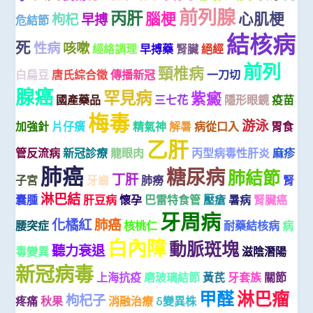
前列腺
丙肝
腦梗
心肌梗
枸杞
早搏
危結節
結核病
死
性病
咳嗽
經絡調理
早搏藥
腎臟
絕經
前列
頸椎病
白扁豆
唐氏綜合徵
傳播新冠
一刀切
腺癌
罕見病
紫癜
國產藥品
三七花
隱形眼鏡
疫苗
梅毒
游泳
加強針
片仔癀
精氣神
解暑
病從口入
胃食
乙肝
管反流病
新冠診療
龍眼肉
丙型病毒性肝炎
麻疹
肺癌
糖尿病
肺結節
丁肝
子宮
牙齒
肺癆
腎
淋巴結
囊腫
肝豆病
懷孕
巴雷特食管
壓瘡
暑病
腎臟癌
牙周病
化橘紅
肺癌
腰突症
核桃仁
耐藥結核病
病
白內障
動脈斑塊
聽力衰退
毒變異
滋陰潛陽
新冠病毒
上海抗疫
磨玻璃結節
黃芪
牙套族
關節
甲醛
淋巴瘤
枸杞子
疼痛
秋果
消融治療
δ變異株