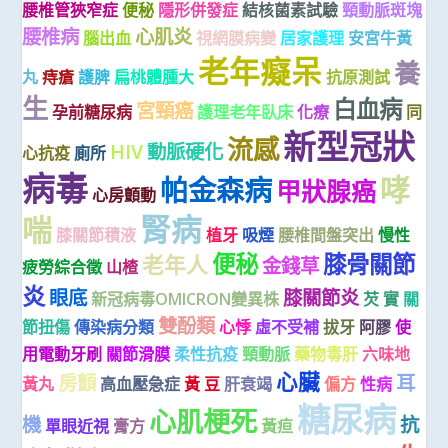
腰椎管狹窄症
便秘
隱形併發症
結核菌素試驗
頸動脈斑塊
腰椎病
心肌炎
腦出血
視網膜病變
居家護理
安宮牛黃
老年癡呆
養
丸
痔瘡
護脾
扁桃體腫大
抗原測試
生
白血病
宮頸癌
孕前糖尿病
護理老年臥床
化療
同
新型冠狀
流感
HIV
動脈硬化
心抗疫
廁所
病毒
哮
帕金森病
甲狀腺癌
心房顫動
腎病
喘
膝關節積液
植牙
吸煙
腰椎間盤突出
慢性
便秘
膝骨關節
老年人
金錢草
疲勞綜合徵
山楂
炎
眼底
膝關節炎
新冠病毒OMICRON變異株
芡 實
關
雙酚類
節扭傷
傳染病分類
心悸
虛不受補
拔牙
阿膠
使
用電動牙刷
關節滑膜
柔性抗疫
頸動脈
藥物毒肝
六味地
心臟
房顫
耳
黃丸
高血壓急症
黃 豆
肝衰竭
偏方
性病
糖尿病
心肌梗死
機
抗
單眼近視
膏方
黃疸