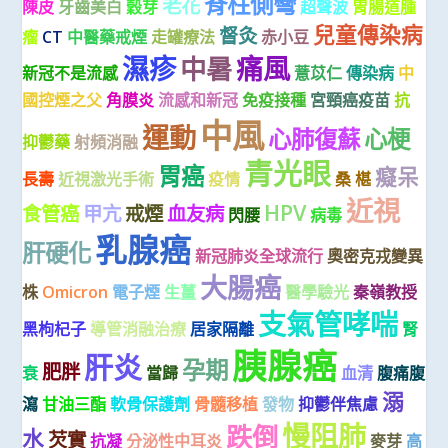
脊柱側彎
老花
陳皮
牙齒美白
穀芽
超聲波
胃腸道腫
兒童傳染病
督灸
瘤
CT
中醫藥戒煙
走罐療法
赤小豆
濕疹
痛風
中暑
新冠不是流感
薏苡仁
傳染病
中
國控煙之父
角膜炎
流感和新冠
免疫接種
宮頸癌疫苗
抗
中風
運動
心肺復蘇
心梗
抑鬱藥
射頻消融
青光眼
胃癌
癡呆
長壽
近視激光手術
疫情
桑 椹
近視
HPV
食管癌
甲亢
戒煙
血友病
閃腰
病毒
乳腺癌
肝硬化
新冠肺炎全球流行
奧密克戎變異
大腸癌
株
Omicron
電子煙
生薑
醫學驗光
秦嶺教授
支氣管哮喘
黑枸杞子
導管消融治療
居家隔離
腎
胰腺癌
肝炎
孕期
肥胖
衰
當歸
血清
腹痛腹
溺
瀉
甘油三酯
軟骨保護劑
骨髓移植
發物
抑鬱伴焦慮
慢阻肺
跌倒
水
芡實
抗凝
分泌性中耳炎
麥芽
高