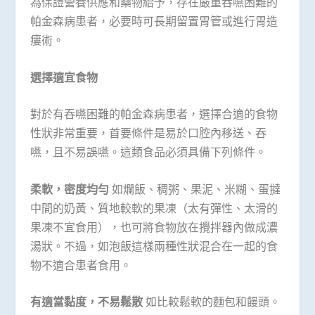
為保證營養供應和藥物給予，存在嚴重吞嚥困難的
帕金森病患者，必要時可長期留置胃管或進行胃造
瘻術。
選擇適宜食物
對於有吞嚥困難的帕金森病患者，選擇合適的食物
性狀非常重要，首要條件是易於口腔內移送、吞
嚥，且不易誤嚥。這類食品必須具備下列條件。
柔軟，密度均勻
如爛飯、稠粥、果泥、米糊、蛋撻
中間的奶黃、質地較軟的果凍（太有彈性、太滑的
果凍不宜食用），也可將食物放在攪拌器內做成濃
湯狀。不過，如泡飯這樣兩種性狀混合在一起的食
物不適合患者食用。
有適當黏度，不易鬆散
如比較鬆軟的麵包和饅頭。