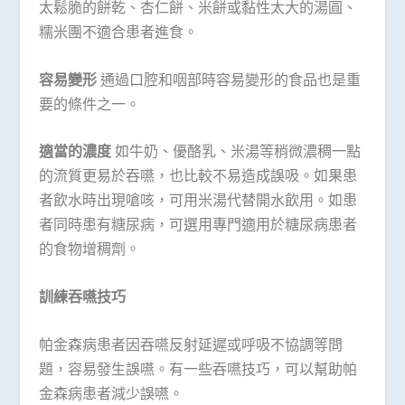
太鬆脆的餅乾、杏仁餅、米餅或黏性太大的湯圓、
糯米團不適合患者進食。
容易變形
通過口腔和咽部時容易變形的食品也是重
要的條件之一。
適當的濃度
如牛奶、優酪乳、米湯等稍微濃稠一點
的流質更易於吞嚥，也比較不易造成誤吸。如果患
者飲水時出現嗆咳，可用米湯代替開水飲用。如患
者同時患有糖尿病，可選用專門適用於糖尿病患者
的食物增稠劑。
訓練吞嚥技巧
帕金森病患者因吞嚥反射延遲或呼吸不協調等問
題，容易發生誤嚥。有一些吞嚥技巧，可以幫助帕
金森病患者減少誤嚥。