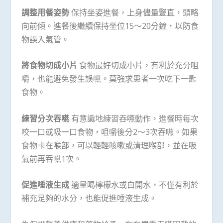
調整用餐姿勢
保持坐姿進餐，上身儘量豎直，頭略
向前傾。進餐後繼續保持坐位15～20分鐘，以防食
物誤入氣管。
將食物切成小片
食物最好切成小片，有利於充分咀
嚼，也能避免發生誤嚥。莫強求患者一次吃下一匙
食物。
練習分次吞嚥
有意識地練習吞嚥動作，進餐時每次
咬一口或吸一口食物，咀嚼後分2～3次吞嚥。如果
食物卡在喉部，可以輕輕咳嗽或清理喉部，並在吸
氣前再吞嚥1次。
促進唾液生成
適量喝檸檬水或白開水，不僅有利於
補充足夠的水分，也能促進唾液生成。