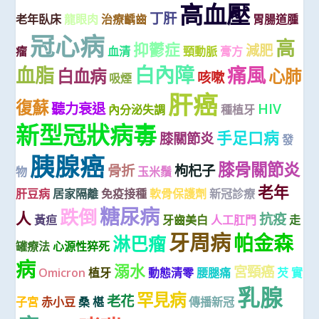
高血壓
丁肝
老年臥床
龍眼肉
治療齲齒
胃腸道腫
冠心病
高
抑鬱症
減肥
瘤
血清
頸動脈
膏方
白內障
血脂
痛風
白血病
心肺
咳嗽
吸煙
肝癌
復蘇
聽力衰退
HIV
內分泌失調
種植牙
新型冠狀病毒
手足口病
膝關節炎
發
胰腺癌
膝骨關節炎
骨折
枸杞子
物
玉米鬚
老年
肝豆病
居家隔離
免疫接種
軟骨保護劑
新冠診療
糖尿病
跌倒
人
抗疫
黃疸
牙齒美白
人工肛門
走
牙周病
帕金森
淋巴瘤
罐療法
心源性猝死
病
溺水
宮頸癌
Omicron
植牙
動態清零
腰腿痛
芡 實
乳腺
罕見病
老花
子宮
赤小豆
桑 椹
傳播新冠