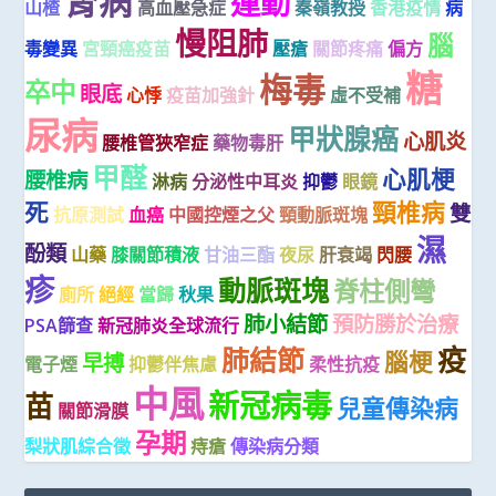
腎病
運動
山楂
高血壓急症
秦嶺教授
香港疫情
病
慢阻肺
腦
毒變異
宮頸癌疫苗
壓瘡
關節疼痛
偏方
糖
梅毒
卒中
眼底
心悸
疫苗加強針
虛不受補
尿病
甲狀腺癌
心肌炎
腰椎管狹窄症
藥物毒肝
甲醛
心肌梗
腰椎病
淋病
分泌性中耳炎
抑鬱
眼鏡
死
頸椎病
雙
抗原測試
血癌
中國控煙之父
頸動脈斑塊
濕
酚類
山藥
膝關節積液
甘油三酯
夜尿
肝衰竭
閃腰
疹
動脈斑塊
脊柱側彎
廁所
絕經
當歸
秋果
肺小結節
預防勝於治療
PSA篩查
新冠肺炎全球流行
疫
肺結節
腦梗
早搏
電子煙
抑鬱伴焦慮
柔性抗疫
中風
新冠病毒
苗
兒童傳染病
關節滑膜
孕期
梨狀肌綜合徵
痔瘡
傳染病分類