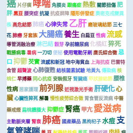
癌
哮喘
熱敷
肥
片仔癀
角膜炎
跟痛症
關節扭傷
胖
黑豆
腰突症
抗凝
抗疫屏障
隱形併發症
奧密克戎變異
乙肝
肺癌
心律失常
株
高危結節
磨玻璃結節
三七
大腸癌
養生
流感
花
肺癆
牙套族
白扁豆
性病
猝死
淋巴結
化橘紅
導管消融治療
穀芽
孕前糖尿病
忌
戰勝病毒
暑病
一刀切
便秘
使用電動牙刷
唐氏綜合徵
抑鬱
口
芡實
流感和新冠
地中海貧血
上海抗疫
巴雷特
心肺復甦
食管
超聲波
結核菌素試驗
地黃丸
傳染病
核
腰椎
桃仁
早搏藥
同心抗疫
安裝假牙
腎臟癌
甲狀腺結節
前列腺
肝硬化
心
性病
居家護理
近視激光手術
臟
心臟性猝死
解暑
慢性疲勞綜合徵
胃食管反流病
中醫
愛滋病
腎癌
抑鬱症
甲亢
藥戒煙
扁桃體腫大
肺癌
支
水痘
主動脈夾層
腎衰
國產藥品
黑枸杞子
氣管哮喘
肉桂
黃 豆
耐藥結核病
黃芪
單眼近視
病