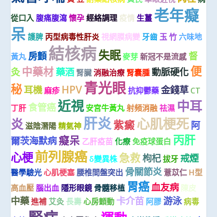
老年癡
從口入
腹痛腹瀉
懷孕
經絡調理
疫情
生薑
呆
護脾
丙型病毒性肝炎
視網膜病變
牙齒
玉 竹
六味地
結核病
失眠
房顫
督
黃丸
麥芽
新冠不是流感
便
中藥材
灸
藥酒
動脈硬化
腎臟
消融治療
腎囊腫
青光眼
秘
HPV
耳機
金錢草
麻疹
抗抑鬱藥
CT
近視
中耳
食管癌
丁肝
安宮牛黃丸
射頻消融
祛濕
肝炎
心肌梗死
炎
紫癜
阿
滋陰潛陽
精氣神
丙肝
癡呆
爾茨海默病
乙肝疫苗
化療
免疫球蛋白
前列腺癌
心梗
急救
枸杞
戒煙
δ變異株
拔牙
骨關節炎
醫學驗光
心肌梗塞
腰椎間盤突出
薏苡仁
H型
胃癌
血友病
高血壓
腦出血
隱形眼鏡
骨髓移植
陳皮
中藥
卡介苗
游泳
進補
艾灸
長壽
心房顫動
阿膠
病毒