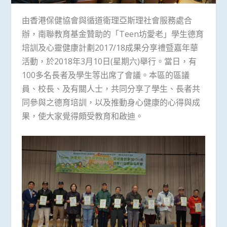
由香港保健協會與循道衛理亞斯理社會服務處合
辦，南聯教育基金贊助的「Teen坊愛老」學生德育
培訓及心靈健康計劃2017/18成果分享禮暨嘉年華
活動，於2018年3月10日(星期六)舉行。當日，有
100多名長者及學生等出席了會議。本區的區議
員、校長、及有關人士，共同分享了學生、長者共
同參與之德育培訓，以及推動身心健康的心得與成
果，使大家覺得頗受教育和啟迪。