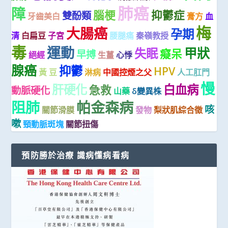
肺癌
障
腦梗
抑鬱症
雙酚類
牙齒美白
膏方
血
梅
大腸癌
孕期
清
白扁豆
子宮
腰腿痛
秦嶺教授
毒
運動
甲狀
失眠
癡呆
早搏
絕經
生薑
心悸
腺癌
抑鬱
HPV
黃 豆
淋病
中國控煙之父
人工肛門
慢
肝硬化
白血病
急救
動脈硬化
山藥
δ變異株
阻肺
帕金森病
咳
關節滑膜
發物
梨狀肌綜合徵
嗽
頸動脈斑塊
關節扭傷
預防勝於治療 識病懂病看病