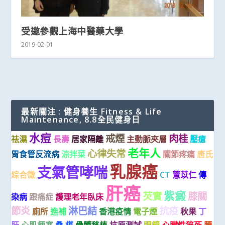
受邀參觀上海中醫藥大學
2019-02-01
最新關注 : 健身養生 Fitness & Life
Maintenance, 8.8全民健身日
水痘
戒煙
肉桂
祛濕
長壽
居家隔離
主動脈夾層
壓瘡
老年人
心律失常
胃食管反流病
涼拌菜
關節疼痛
唐氏
乳腺癌
支氣管哮喘
綜合徵
CT
薏苡仁
傳
肝癌
紫癜
芡實
膝關
染病
跟痛症
護理老年臥床
節炎
淋巴結
抗疫
廁所
進補
香港疫情
電子煙
秋果
丁
肝
心肌梗塞
桑 椹
骨髓移植
抗原測試
眼鏡
心臟性猝死
腰