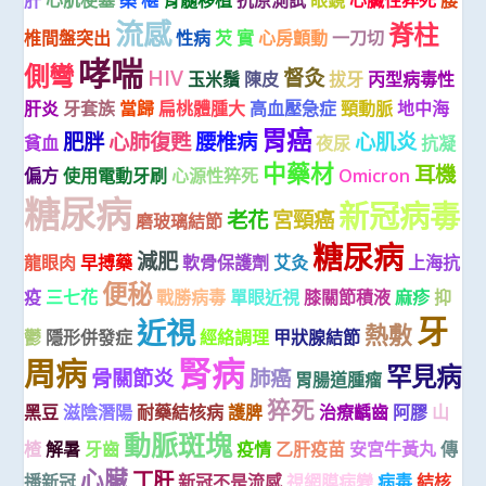
流感
脊柱
椎間盤突出
性病
芡 實
心房顫動
一刀切
哮喘
側彎
HIV
督灸
玉米鬚
陳皮
拔牙
丙型病毒性
肝炎
牙套族
當歸
扁桃體腫大
高血壓急症
頸動脈
地中海
胃癌
肥胖
心肺復甦
腰椎病
心肌炎
貧血
夜尿
抗凝
中藥材
耳機
偏方
使用電動牙刷
心源性猝死
Omicron
糖尿病
新冠病毒
老花
宮頸癌
磨玻璃結節
糖尿病
減肥
龍眼肉
早搏藥
軟骨保護劑
艾灸
上海抗
便秘
疫
三七花
戰勝病毒
單眼近視
膝關節積液
麻疹
抑
牙
近視
熱敷
鬱
隱形併發症
經絡調理
甲狀腺結節
腎病
周病
罕見病
骨關節炎
肺癌
胃腸道腫瘤
猝死
黑豆
滋陰潛陽
耐藥結核病
護脾
治療齲齒
阿膠
山
動脈斑塊
楂
解暑
牙齒
疫情
乙肝疫苗
安宮牛黃丸
傳
心臟
丁肝
播新冠
新冠不是流感
視網膜病變
病毒
結核