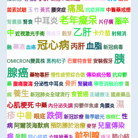
痛風
菌素試驗
玉 竹
黃芪
腰突症
抗疫屏障
中醫藥戒煙
老年癡呆
中耳炎
腦卒
腎囊腫
腎衰
片仔癀
乙肝
中
卡介苗
近視激光手術
種植牙
穀芽
射頻消
冠心病
血脂
丙肝
藥酒
融
血癌
新冠病毒
胰
OMICRON變異株
黑枸杞子
巴雷特食管
安裝假牙
腺癌
藥物毒肝
慢性疲勞綜合徵
傳染病分類
抗抑鬱
骨折
藥
腹痛腹瀉
分泌性中耳炎
腎臟癌
導管消融治療
暑
養生
食管癌
病
新冠肺炎全球流行
走罐療法
國產藥品
濕
心肌梗死
中藥
內分泌失調
抑鬱伴焦慮
角膜炎
疹
中暑
跌倒
眼底
性
新冠診療
醫學驗光
核桃仁
兒童傳染
病
阿爾茨海默病
預防勝於治療
麥芽
前列腺
病
房顫
肺小結
同心抗疫
六味地黃丸
植牙