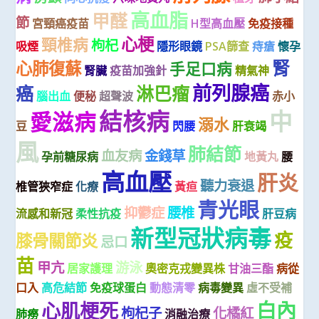
高血脂
甲醛
節
宮頸癌疫苗
H型高血壓
免疫接種
心梗
頸椎病
枸杞
吸煙
隱形眼鏡
PSA篩查
痔瘡
懷孕
腎
心肺復蘇
手足口病
腎臟
疫苗加強針
精氣神
前列腺癌
癌
淋巴瘤
腦出血
便秘
超聲波
赤小
結核病
中
愛滋病
溺水
豆
閃腰
肝衰竭
風
肺結節
血友病
金錢草
孕前糖尿病
地黃丸
腰
高血壓
肝炎
聽力衰退
椎管狹窄症
化療
黃疸
青光眼
抑鬱症
腰椎
流感和新冠
柔性抗疫
肝豆病
新型冠狀病毒
疫
膝骨關節炎
忌口
苗
甲亢
游泳
居家護理
奧密克戎變異株
甘油三酯
病從
口入
高危結節
免疫球蛋白
動態清零
病毒變異
虛不受補
白內
心肌梗死
枸杞子
化橘紅
肺癆
消融治療