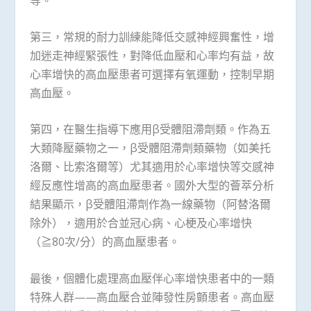
第三，常規的耐力訓練能降低交感神經興奮性，增
加迷走神經緊張性，對降低血壓和心率均有益，故
心率增快的高血壓患者可選擇有氧運動，控制早期
高血壓。
第四，在醫生指導下應用β受體阻滯劑類。作為五
大類降壓藥物之一，β受體阻滯劑類藥物（如美托
洛爾、比索洛爾等）尤其適用於心率增快等交感神
經反應性增高的高血壓患者。國外大型的薈萃分析
結果顯示，β受體阻滯劑作為一線藥物（阿替洛爾
除外），適用於合並冠心病、心梗及心率增快
（≧80次/分）的高血壓患者。
最後，個體化處理高血壓伴心率增快患者中的一類
特殊人群——高血壓合並陣發性房顫患者。高血壓