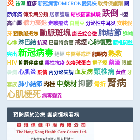
炎
祛濕
麻疹
新冠病毒OMICRON變異株
軟骨保護劑
關
跌倒
節疼痛
傳染病分類
居家護理
結核菌素試驗
H型
聽力衰退
高血壓
走罐療法
白扁豆
分泌性中耳炎
安裝假
動脈斑塊
肺結節
牙
頸動脈斑塊
唐氏綜合徵
進補
淋巴結
戒煙
心肺復甦
心悸
抗凝
巴雷特食管
腰椎間盤
新冠病毒
熱敷
突出
絕經
中醫藥戒煙
龍眼肉
HIV
藥酒
抑鬱伴焦慮
柔性抗疫
免疫球蛋白
電子煙
眼鏡
頸椎病
心肌炎
血友病
暑病
疫情
內分泌失調
黃疸
牙
腎病
抑鬱
中藥材
肺小結節
肉桂
骨折
套族
心肌梗死
病毒變異
預防勝於治療 識病懂病看病