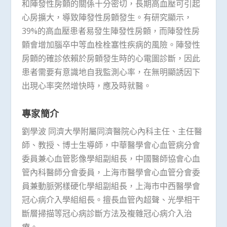
和陣發性房顫的關係十分密切，長期高血壓可引起
心房擴大，導致陣發性房顫發生。有研究顯示，
39%的高血壓患者易發生陣發性房顫，而陣發性房
顫會增加腦卒中等血栓栓塞性疾病的風險。陣發性
房顫的確診依賴於房顫發生時的心電圖診斷，因此
患者需要有意識地自我監測心率，在無明顯誘因下
出現心率突然增快時，應及時就醫。
專家簡介
劉學波 同濟大學附屬同濟醫院心內科主任、主任醫
師、教授、博士生導師，中華醫學會心血管病分會
委員兼心血管影像學組副組長，中國醫師協會心血
管內科醫師分會委員，上海市醫學會心血管分會委
員兼動脈粥樣硬化學組副組長，上海市中西醫學會
冠心病介入學組組長。擅長血管內超聲、光學相干
斷層掃描等冠心病診斷方法及複雜冠心病介入治
療。