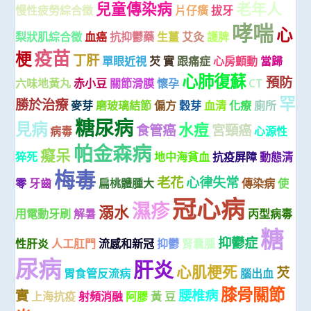
兒童傳染病
老年人
慢性疲勞綜合徵
片仔癀
拔牙
哮喘
心
梨狀肌綜合徵
血癌
抗抑鬱藥
生薑
艾灸
護脾
疫苗
梗
丁肝
單眼近視
芡 實
跟痛症
心房顫動
當歸
心肺復蘇
預防
六味地黃丸
赤小豆
關節滑膜
懷孕
CT
罕
勝於治療
麥芽
磨玻璃結節
偏方
穀芽
血清
化療
廁所
糖尿病
見病
水痘
食管癌
宮頸癌
病毒
心源性
帕金森病
癡呆
猝死
地中海貧血
抗疫屏障
動態清
梅毒
老花
心律失常
零
牙齒
扁桃體腫大
傳染病
使
冠心病
濕疹
溺水
用電動牙刷
解暑
丙型病毒
糖
抑鬱症
性肝炎
人工肛門
流感和新冠
抑鬱
腎囊腫
尿病
肝炎
心肌梗死
芡
胃食管反流病
腦出血
膝骨關節
實
腰椎病
上海抗疫
射頻消融
阿膠
黃 豆