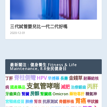
三代試管嬰兒比一代二代好嗎
2020-12-01
最新關注 : 健身養生 Fitness & Life
Maintenance, 8.8全民健身日
脊柱側彎
HPV
金錢草
丁肝
早搏藥
長壽
耐藥結核
支氣管哮喘
丙肝
減肥
病
國產藥品
治療齲齒
房顫
牙齒美白
腎臟
腎臟癌
Omicron
藥物毒肝
精氣神
胃癌
宮頸癌疫苗
肺癆
腎衰
抗原測試
骨髓移植
甲狀腺