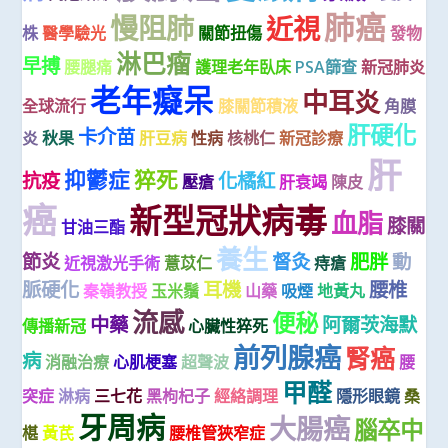
肺癌
慢阻肺
近視
株
醫學驗光
關節扭傷
發物
淋巴瘤
早搏
腰腿痛
護理老年臥床
PSA篩查
新冠肺炎
老年癡呆
中耳炎
全球流行
膝關節積液
角膜
肝硬化
卡介苗
炎
秋果
肝豆病
性病
核桃仁
新冠診療
肝
抑鬱症
猝死
抗疫
化橘紅
壓瘡
肝衰竭
陳皮
癌
新型冠狀病毒
血脂
膝關
甘油三酯
養生
節炎
督灸
肥胖
動
近視激光手術
薏苡仁
痔瘡
脈硬化
耳機
腰椎
秦嶺教授
玉米鬚
山藥
吸煙
地黃丸
流感
便秘
中藥
阿爾茨海默
傳播新冠
心臟性猝死
前列腺癌
腎癌
病
消融治療
心肌梗塞
超聲波
腰
甲醛
突症
淋病
三七花
黑枸杞子
經絡調理
隱形眼鏡
桑
牙周病
大腸癌
腦卒中
椹
黃芪
腰椎管狹窄症