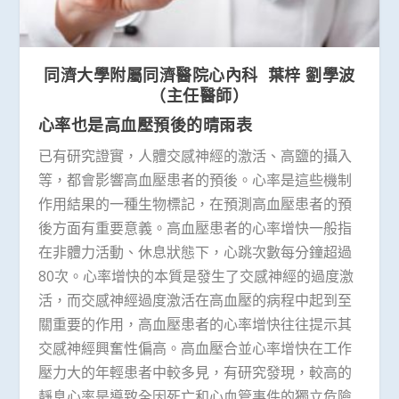
同濟大學附屬同濟醫院心內科 葉梓 劉學波
（主任醫師）
心率也是高血壓預後的晴雨表
已有研究證實，人體交感神經的激活、高鹽的攝入
等，都會影響高血壓患者的預後。心率是這些機制
作用結果的一種生物標記，在預測高血壓患者的預
後方面有重要意義。高血壓患者的心率增快一般指
在非體力活動、休息狀態下，心跳次數每分鐘超過
80次。心率增快的本質是發生了交感神經的過度激
活，而交感神經過度激活在高血壓的病程中起到至
關重要的作用，高血壓患者的心率增快往往提示其
交感神經興奮性偏高。高血壓合並心率增快在工作
壓力大的年輕患者中較多見，有研究發現，較高的
靜息心率是導致全因死亡和心血管事件的獨立危險