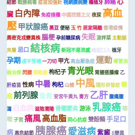
心
肺癌
結節
戰勝病毒
疫苗加強針
視網膜病變
種植牙
高血
白內障
臟
免疫接種
中國控煙之父
夜尿
壓
甲狀腺癌
黑豆
便秘
玉 竹
居家隔離
香港疫情
失眠
腦梗
奧密克戎變異株
孕前糖尿病
涼拌菜
主動脈
結核病
忌口
夾層
新冠不是流感
病從口入
植牙
運動
孕期
甲亢
虛不受補
一刀切
高血壓急症
導管消
青光眼
枸杞子
融治療
閃腰
頸動脈
胃腸道腫瘤
乙
中風
中暑
性病
枸杞
眼
肝疫苗
山楂
隱形併發症
乙肝
前列腺
急救
底
安宮牛黃丸
膏方
腹痛腹
乳腺癌
白血病
骨關節炎
游泳
咳
瀉
滋陰潛陽
痛風
高血脂
手足口
嗽
雙酚類
子宮
同心抗疫
胰腺癌
愛滋病
病
紫癜
高危結節
δ變異