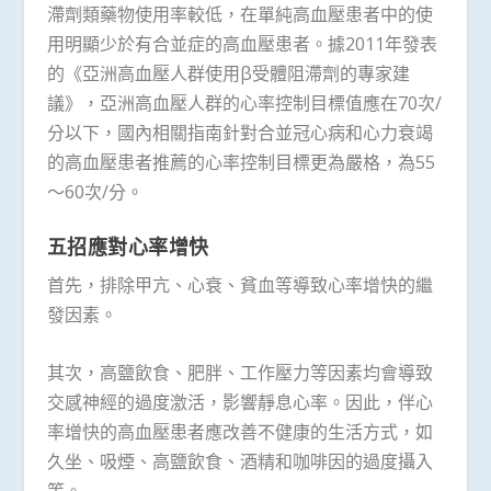
滯劑類藥物使用率較低，在單純高血壓患者中的使
用明顯少於有合並症的高血壓患者。據2011年發表
的《亞洲高血壓人群使用β受體阻滯劑的專家建
議》，亞洲高血壓人群的心率控制目標值應在70次/
分以下，國內相關指南針對合並冠心病和心力衰竭
的高血壓患者推薦的心率控制目標更為嚴格，為55
～60次/分。
五招應對心率增快
首先，排除甲亢、心衰、貧血等導致心率增快的繼
發因素。
其次，高鹽飲食、肥胖、工作壓力等因素均會導致
交感神經的過度激活，影響靜息心率。因此，伴心
率增快的高血壓患者應改善不健康的生活方式，如
久坐、吸煙、高鹽飲食、酒精和咖啡因的過度攝入
等。