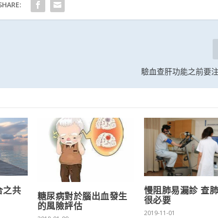
SHARE:
驗血查肝功能之前要
合之共
慢阻肺易漏診 查
糖尿病對於腦出血發生
很必要
的風險評估
2019-11-01