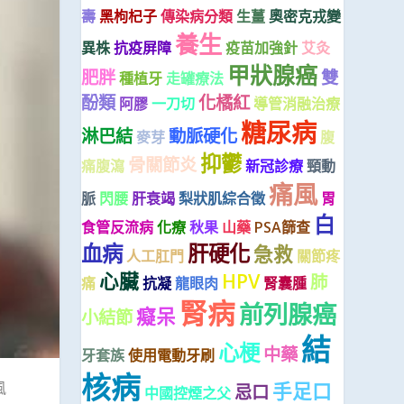
壽
黑枸杞子
傳染病分類
生薑
奧密克戎變
養生
異株
抗疫屏障
疫苗加強針
艾灸
甲狀腺癌
肥胖
雙
種植牙
走罐療法
酚類
化橘紅
阿膠
一刀切
導管消融治療
糖尿病
淋巴結
動脈硬化
麥芽
腹
抑鬱
骨關節炎
痛腹瀉
新冠診療
頸動
痛風
脈
閃腰
肝衰竭
梨狀肌綜合徵
胃
白
食管反流病
化療
秋果
山藥
PSA篩查
血病
肝硬化
急救
人工肛門
關節疼
心臟
HPV
肺
痛
抗凝
龍眼肉
腎囊腫
腎病
前列腺癌
癡呆
小結節
結
心梗
中藥
牙套族
使用電動牙刷
核病
手足口
風
忌口
中國控煙之父