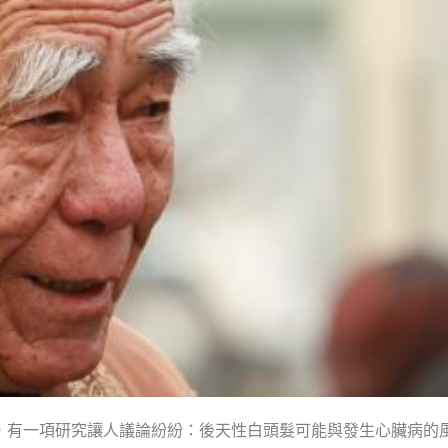
nt）上，有一項研究讓人議論紛紛：後天性白頭髮可能與發生心臟病的