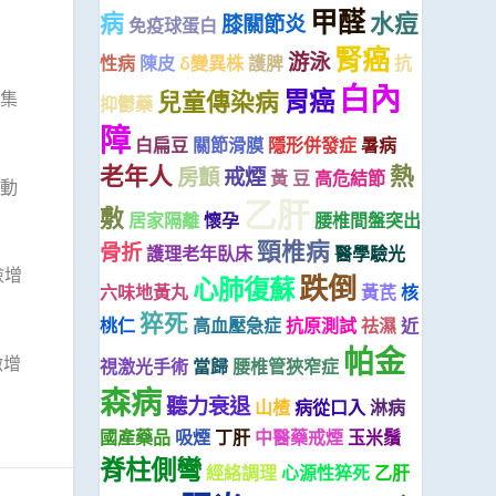
甲醛
病
水痘
膝關節炎
免疫球蛋白
腎癌
游泳
性病
陳皮
δ變異株
護脾
抗
白內
胃癌
兒童傳染病
集
抑鬱藥
障
白扁豆
關節滑膜
隱形併發症
暑病
老年人
熱
房顫
戒煙
黃 豆
高危結節
動
乙肝
敷
居家隔離
懷孕
腰椎間盤突出
頸椎病
骨折
護理老年臥床
醫學驗光
險增
跌倒
心肺復蘇
六味地黃丸
黃芪
核
猝死
桃仁
高血壓急症
抗原測試
祛濕
近
帕金
激增
視激光手術
當歸
腰椎管狹窄症
森病
聽力衰退
山楂
病從口入
淋病
國產藥品
吸煙
丁肝
中醫藥戒煙
玉米鬚
脊柱側彎
經絡調理
心源性猝死
乙肝