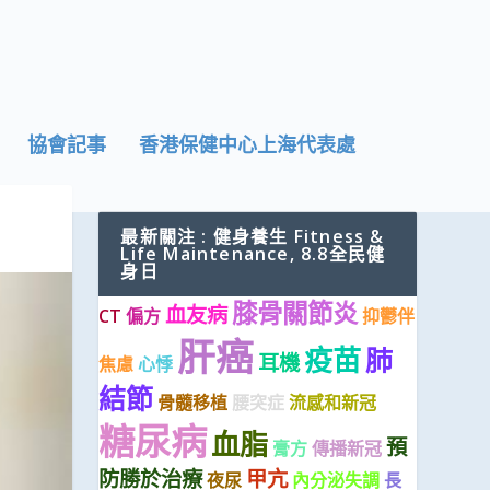
協會記事
香港保健中心上海代表處
最新關注 : 健身養生 Fitness &
Life Maintenance, 8.8全民健
身日
膝骨關節炎
血友病
CT
偏方
抑鬱伴
肝癌
疫苗
肺
耳機
焦慮
心悸
結節
骨髓移植
腰突症
流感和新冠
糖尿病
血脂
預
膏方
傳播新冠
防勝於治療
甲亢
夜尿
內分泌失調
長