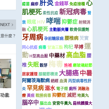
肝炎
心
金錢草
疫苗
麻疹
免疫接種
新冠病毒
肌梗死
柔性抗疫
腎
哮喘
抑鬱症
眼底
HIV
衰
射頻消
NEXT
心肌梗死
融
主動脈夾層
軟骨保護劑
牙周病
注意什麼？
腰椎病
芡實
孕前糖尿病
運
枸杞
早搏
同心抗疫
病毒
甘油三酯
動
高血脂
中藥材
腰
H型高血壓
梅毒
失眠
椎
穀芽
進補
磨玻璃結節
大腸癌
中暑
居家護理
膝關節積液
阿爾茨海默病
絕經
血清
丙型病毒性肝
罕見病
溺水
炎
電子煙
廁所
消融治
抑鬱症
減肥
肺功能
療
黃疸
戰勝病毒
地黃丸
腦卒中
腦出血
安宮牛黃丸
扁桃體腫大