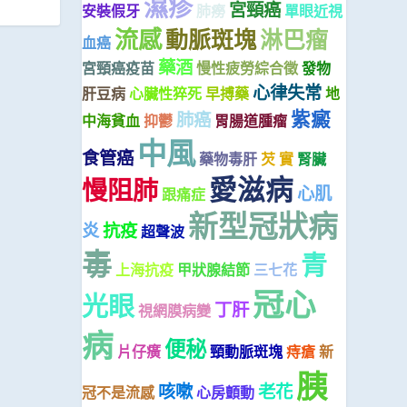
濕疹
宮頸癌
安裝假牙
肺癆
單眼近視
流感
動脈斑塊
淋巴瘤
血癌
藥酒
宮頸癌疫苗
慢性疲勞綜合徵
發物
心律失常
肝豆病
心臟性猝死
早搏藥
地
紫癜
肺癌
中海貧血
抑鬱
胃腸道腫瘤
中風
食管癌
藥物毒肝
芡 實
腎臟
愛滋病
慢阻肺
心肌
跟痛症
新型冠狀病
炎
抗疫
超聲波
毒
青
上海抗疫
甲狀腺結節
三七花
冠心
光眼
丁肝
視網膜病變
病
便秘
片仔癀
頸動脈斑塊
痔瘡
新
胰
咳嗽
老花
冠不是流感
心房顫動