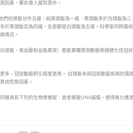
測因素，實在使人感到意外。
將他們的頭髮分作五級：純黑頭髮為一級，黑頭髮多於白頭髮為二
多於黑頭髮定為四級，全部都是白頭髮為五級。科學家同時還收
病情況。
白頭髮、高血壓和血脂異常）都能單獨預測動脈粥樣硬化性冠狀
更多，冠狀動脈鈣化程度更高。 白頭髮多與冠狀動脈疾病的風
其他危險因素。
同樣具有下列的生物學進程：衰老導致DNA損傷，使得氧化應