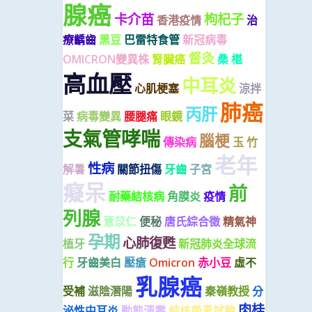
腺癌
卡介苗
枸杞子
香港疫情
治
療齲齒
黑豆
巴雷特食管
新冠病毒
督灸
OMICRON變異株
腎臟癌
桑 椹
高血壓
中耳炎
心肌梗塞
涼拌
肺癌
丙肝
菜
病毒變異
腰腿痛
眼鏡
支氣管哮喘
腦梗
傳染病
玉 竹
老年
性病
解暑
關節扭傷
牙齒
子宮
癡呆
前
耐藥結核病
角膜炎
疫情
列腺
薏苡仁
便秘
唐氏綜合徵
精氣神
孕期
心肺復甦
植牙
新冠肺炎全球流
行
牙齒美白
壓瘡
Omicron
赤小豆
虛不
乳腺癌
受補
滋陰潛陽
秦嶺教授
分
肉桂
泌性中耳炎
動態清零
結核菌素試驗