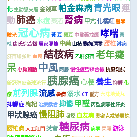
青光眼
帕金森病
運
化
金錢草
主動脈夾層
肺癌
腎病
動
水痘
藥酒
甲亢
化橘紅
醫學
冠心病
哮喘
驗光
黃 豆
黑豆
中醫藥戒煙
桑
中藥
腰椎
椹
唐氏綜合徵
居家隔離
山楂
動態清零
淋病
結核病
老年癡
疫苗加強針
血癌
乙肝疫苗
中風
呆
心房顫動
阿膠
慢性疲勞綜合徵
抗原測試
胰腺癌
養生
心梗
新冠肺炎全球流行
抑鬱
化
前列腺
流感
溺水
療
暑病
CT
偏方
六味地黃丸
甲醛
抑鬱
抑鬱症
枸杞
治療齲齒
丙型病毒性肝炎
慢阻肺
甲狀腺癌
血友病
吸煙
奧密克戎變異株
糖尿病
腰椎病
芡實
游泳
人工肛門
病毒
閃腰