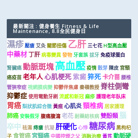
最新關注 : 健身養生 Fitness & Life
Maintenance, 8.8全民健身日
乙肝
濕疹
壓瘡
艾灸
關節扭傷
三七花
H型高血壓
中藥材
丁肝
病毒變異
發物
牙套族
拔牙
免疫球蛋白
高血壓
動脈斑塊
腎臟癌
疫情
穀芽
陳皮
宮頸
老年人
心肌梗死
紫癜
猝死
卡介苗
癌疫苗
腰椎
脊柱側彎
管狹窄症
視網膜病變
抑鬱伴焦慮
秦嶺教授
抑鬱症
使用電動牙刷
流感和新冠
麻疹
護理老年臥床
胃癌
頸椎病
心肌炎
梨狀肌綜合徵
黃疸
居家護理
腦
肺癌
老花
雙酚類
安裝假牙
腹痛腹瀉
耐藥結核病
糖尿病
卒中
肝硬化
祛濕
痔瘡
抗凝
心悸
黑枸杞
食管癌
宮頸癌
動脈硬
子
中國控煙之父
消融治療
黃芪