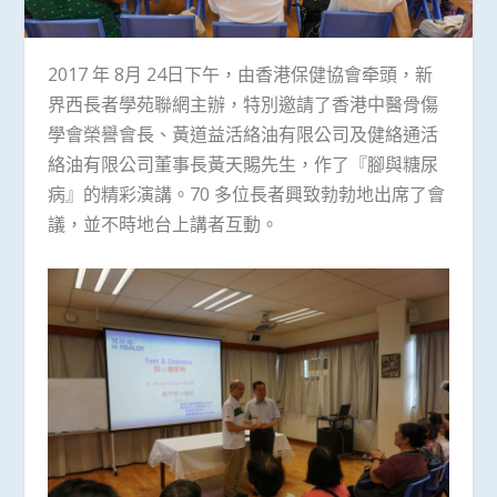
2017 年 8月 24日下午，由香港保健協會牵頭，新
界西長者學苑聯網主辦，
特別
邀請了香港中醫骨傷
學會榮譽會長、黃道益活絡油有限公司及健絡通活
絡油有限公司董事長黃天賜先生，作了『腳與糖尿
病』的精彩演講。70 多位長者興致勃勃地出席了會
議，並不時地台上講者互動。