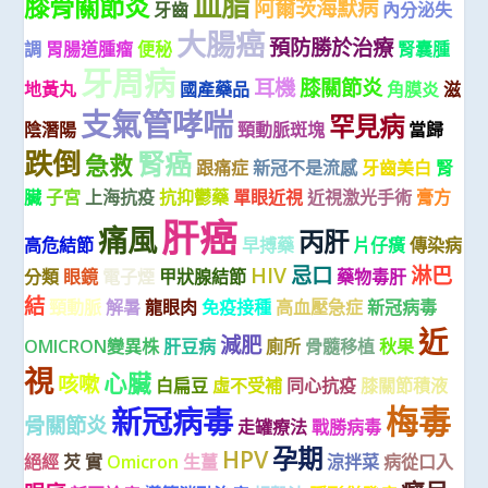
血脂
膝骨關節炎
阿爾茨海默病
牙齒
內分泌失
大腸癌
預防勝於治療
調
胃腸道腫瘤
便秘
腎囊腫
牙周病
耳機
膝關節炎
地黃丸
國產藥品
角膜炎
滋
支氣管哮喘
罕見病
陰潛陽
頸動脈斑塊
當歸
跌倒
腎癌
急救
跟痛症
新冠不是流感
牙齒美白
腎
臟
子宮
上海抗疫
抗抑鬱藥
單眼近視
近視激光手術
膏方
肝癌
痛風
丙肝
高危結節
早搏藥
片仔癀
傳染病
HIV
忌口
淋巴
分類
眼鏡
電子煙
甲狀腺結節
藥物毒肝
結
頸動脈
解暑
龍眼肉
免疫接種
高血壓急症
新冠病毒
近
減肥
OMICRON變異株
肝豆病
廁所
骨髓移植
秋果
視
心臟
咳嗽
白扁豆
虛不受補
同心抗疫
膝關節積液
梅毒
新冠病毒
骨關節炎
走罐療法
戰勝病毒
孕期
HPV
絕經
芡 實
Omicron
生薑
涼拌菜
病從口入