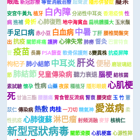
癡呆
眼底
新冠診療
導管消融治療
超聲波
隱形併發症
白內障
安宮牛黃丸
植牙
分泌性中耳炎
香港疫情
性
骨折
心肺復甦
病
進補
地中海貧血
扁桃體腫大
玉米鬚
中暑
白血病
手足口病
赤小豆
丁肝
腰椎間盤突
抗疫
心律失常
督灸
出
關節疼痛
護脾
肺癆
巴雷特食
疫苗
管
長壽
PSA篩查
軟骨保護劑
δ變異株
抗疫屏障
肝炎
中耳炎
便秘
枸杞子
肺小結節
磨玻璃結
肺結節
兒童傳染病
腦梗
聽力衰退
節
結核菌
心肌梗
性病
素試驗
懷孕
山藥
夜尿
種植牙
隱形眼鏡
死
甘油三酯
腰腿痛
胃食管反流病
腎衰
腰突症
玉 竹
薏
愛滋病
熱敷
肉桂
苡仁
傳染病
一刀切
精氣神
柔
淋巴瘤
心肺復蘇
性抗疫
射頻消融
麥芽
核桃仁
新型冠狀病毒
關節滑膜
心肌梗塞
心源性猝