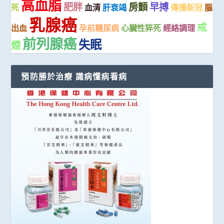
高血脂
肥胖
房顫
早搏
死
血清
肝衰竭
傳播新冠
腦
乳腺癌
戒
出血
孕前糖尿病
心臟性猝死
經絡調理
前列腺癌
失眠
煙
預防勝於治療 識病懂病看病