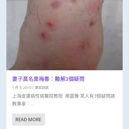
妻子莫名患梅毒：難解3個疑問
1 月 9, 2019
|
專家說病
上海皮膚病性病醫院教授 樂嘉豫 某人有3個疑問請
教專家：...
READ MORE