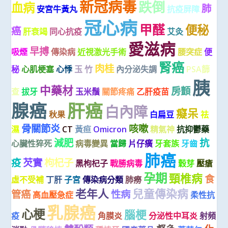
新冠病毒
跌倒
血病
肺
安宮牛黃丸
抗疫屏障
冠心病
甲醛
便秘
癌
肝衰竭
同心抗疫
艾灸
愛滋病
早搏
吸煙
傳染病
近視激光手術
腰突症
便
腎癌
肉桂
秘
心肌梗塞
心悸
玉 竹
內分泌失調
PSA篩
胰
中藥材
房顫
查
拔牙
玉米鬚
關節疼痛
乙肝疫苗
腺癌
肝癌
白內障
癡呆
秋果
白扁豆
祛
骨關節炎
咳嗽
濕
CT
黃疸
Omicron
精氣神
抗抑鬱藥
減肥
抗
心臟性猝死
病毒變異
當歸
片仔癀
牙套族
牙齒
肺癌
疫
芡實
枸杞子
黑枸杞子
戰勝病毒
穀芽
壓瘡
孕期
頸椎病
食
虛不受補
丁肝
子宮
傳染病分類
肺癆
老年人
兒童傳染病
管癌
性病
高血壓急症
柔性抗
乳腺癌
心梗
腦梗
疫
角膜炎
分泌性中耳炎
射頻