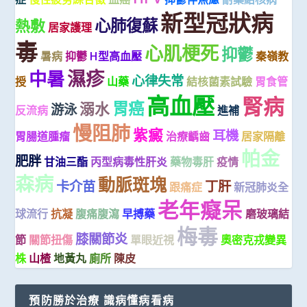
新型冠狀病
心肺復蘇
熱敷
居家護理
毒
心肌梗死
抑鬱
暑病
抑鬱
H型高血壓
秦嶺教
濕疹
中暑
心律失常
授
山藥
結核菌素試驗
胃食管
高血壓
腎病
胃癌
溺水
游泳
反流病
進補
慢阻肺
紫癜
耳機
胃腸道腫瘤
治療齲齒
居家隔離
帕金
肥胖
甘油三酯
丙型病毒性肝炎
藥物毒肝
疫情
森病
動脈斑塊
卡介苗
丁肝
跟痛症
新冠肺炎全
老年癡呆
球流行
抗凝
腹痛腹瀉
早搏藥
磨玻璃結
梅毒
膝關節炎
節
關節扭傷
單眼近視
奧密克戎變異
株
山楂
地黃丸
廁所
陳皮
預防勝於治療 識病懂病看病