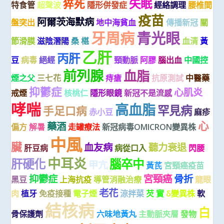
失眠
猝死
特食管
超聲波
隱形併發症
經絡調理
腰椎間
疫苗
阿爾茨海默病
盤突出
地中海貧血
傳播新冠
關
牙周病
青光眼
節滑膜
滋陰潛陽
桑 椹
血清
黃
乙肝
丙肝
豆
病毒
絕經
頸動脈
阿膠
腦出血
中國控
前列腺
血脂
煙之父
三七花
痔瘡
抗原測試
中醫藥
抑鬱症
心肌炎
戒煙
核桃仁
隱形眼鏡
新冠不是流感
哮喘
高血脂
罕見病
手足口病
赤小豆
麻疹
心
藥酒
偏方
解暑
走罐療法
新冠病毒OMICRON變異株
中風
臟
血友病
聽力衰退
肝豆病
病從口入
閃腰
中耳炎
肝硬化
腦卒中
甲亢
黃芪
宮頸癌疫苗
抑鬱症
宮頸癌
骨折
黑豆
上海抗疫
導管消融治療
龍眼
老花
肉
植牙
免疫接種
電子煙
涼拌菜
芡 實
δ變異株
軟
結核病
白
骨保護劑
六味地黃丸
主動脈夾層
發物