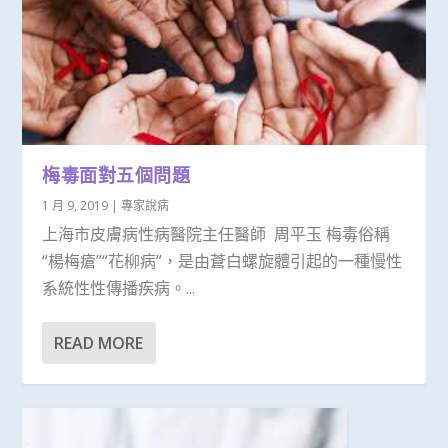
梅毒面對五個問題
1 月 9, 2019
|
專家說病
上海市皮膚病性病醫院主任醫師 周平玉 梅毒俗稱
“楊梅瘡”“花柳病”，是由蒼白螺旋體引起的一種慢性
系統性性傳播疾病。...
READ MORE