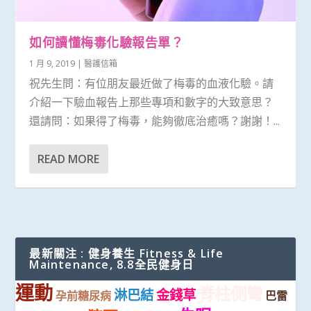
如何讀懂梅毒化驗報告單？
1 月 9, 2019
|
醫護信箱
祝先生問：有位朋友最近做了梅毒的血液化驗。請
介紹一下驗血報告上那些專項和數字的大致意思？
還請問：如果得了梅毒，能夠徹底治癒嗎？謝謝！...
READ MORE
最新關注 : 健身養生 Fitness & Life
Maintenance, 8.8全民健身日
運動
脊柱側彎
淋巴結
金錢草
孕前糖尿病
巴雷