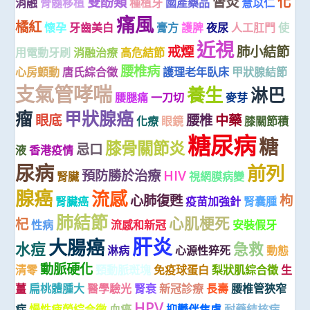
雙酚類
督灸
化
消融
骨髓移植
種植牙
國產藥品
薏苡仁
痛風
橘紅
懷孕
牙齒美白
膏方
護脾
夜尿
人工肛門
使
近視
戒煙
肺小結節
用電動牙刷
消融治療
高危結節
腰椎病
心房顫動
唐氏綜合徵
護理老年臥床
甲狀腺結節
支氣管哮喘
養生
淋巴
腰腿痛
一刀切
麥芽
瘤
甲狀腺癌
眼底
腰椎
中藥
化療
眼鏡
膝關節積
糖尿病
糖
膝骨關節炎
忌口
液
香港疫情
尿病
前列
預防勝於治療
HIV
腎臟
視網膜病變
腺癌
流感
心肺復甦
枸
腎臟癌
疫苗加強針
腎囊腫
肺結節
心肌梗死
杞
性病
流感和新冠
安裝假牙
肝炎
大腸癌
水痘
急救
淋病
心源性猝死
動態
動脈硬化
清零
頸動脈斑塊
免疫球蛋白
梨狀肌綜合徵
生
薑
扁桃體腫大
醫學驗光
腎衰
新冠診療
長壽
腰椎管狹窄
HPV
症
慢性疲勞綜合徵
血癌
抑鬱伴焦慮
耐藥結核病