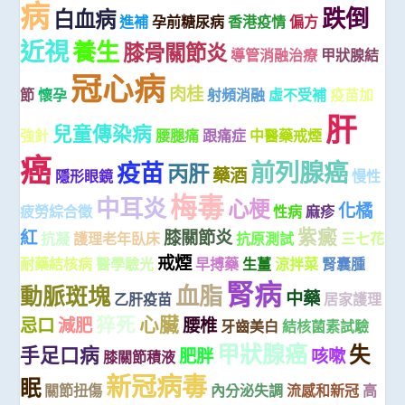
病
跌倒
白血病
進補
孕前糖尿病
香港疫情
偏方
近視
養生
膝骨關節炎
導管消融治療
甲狀腺結
冠心病
肉桂
節
懷孕
射頻消融
虛不受補
疫苗加
肝
兒童傳染病
強針
腰腿痛
跟痛症
中醫藥戒煙
癌
前列腺癌
疫苗
丙肝
藥酒
隱形眼鏡
慢性
梅毒
中耳炎
心梗
化橘
疲勞綜合徵
性病
麻疹
紫癜
紅
膝關節炎
抗凝
護理老年臥床
抗原測試
三七花
戒煙
耐藥結核病
醫學驗光
早搏藥
生薑
涼拌菜
腎囊腫
腎病
血脂
動脈斑塊
中藥
乙肝疫苗
居家護理
猝死
心臟
忌口
減肥
腰椎
牙齒美白
結核菌素試驗
甲狀腺癌
失
手足口病
肥胖
咳嗽
膝關節積液
新冠病毒
眠
關節扭傷
內分泌失調
流感和新冠
高