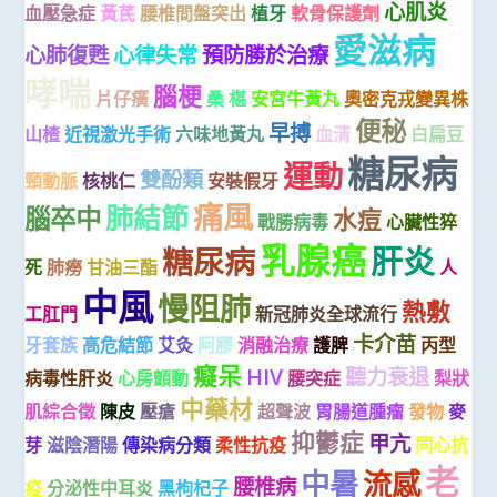
心肌炎
血壓急症
黃芪
腰椎間盤突出
植牙
軟骨保護劑
愛滋病
心肺復甦
心律失常
預防勝於治療
哮喘
腦梗
片仔癀
桑 椹
安宮牛黃丸
奧密克戎變異株
便秘
早搏
山楂
近視激光手術
六味地黃丸
血清
白扁豆
糖尿病
運動
雙酚類
頸動脈
核桃仁
安裝假牙
痛風
肺結節
腦卒中
水痘
戰勝病毒
心臟性猝
乳腺癌
肝炎
糖尿病
死
肺癆
甘油三酯
人
中風
慢阻肺
熱敷
工肛門
新冠肺炎全球流行
卡介苗
牙套族
高危結節
艾灸
阿膠
消融治療
護脾
丙型
癡呆
HIV
聽力衰退
病毒性肝炎
心房顫動
腰突症
梨狀
中藥材
肌綜合徵
陳皮
壓瘡
超聲波
胃腸道腫瘤
發物
麥
抑鬱症
甲亢
芽
滋陰潛陽
傳染病分類
柔性抗疫
同心抗
老
中暑
流感
腰椎病
疫
分泌性中耳炎
黑枸杞子