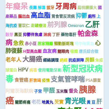
年癡呆
牙周病
長壽
解暑
拔牙
扁桃體腫大
國
高血脂
抑鬱
產藥品
腦出血
胃食管反流病
廁所
上
乙肝
前列腺
海抗疫
薏苡仁
走罐療法
Omicron
帕金森
穀芽
黑豆
抑鬱伴焦慮
淋病
丁肝
藥物毒肝
病
心
急救
赤小豆
居家隔離
頸動脈斑塊
地中海貧血
肺復蘇
血友病
H型高血壓
龍眼肉
吸煙
唐氏綜合徵
大腸癌
老年人
房顫
經絡調理
絕經
抗疫屏障
免疫
新型冠狀病
HPV
球蛋白
病毒
使用電動牙刷
毒
支氣管哮喘
食管癌
肝衰竭
疫情
PSA篩查
胰腺
甲醛
阿爾茨海默病
督灸
子宮
玉米鬚
癌
青光眼
肝
老花
芡實
關節疼痛
地黃丸
黃 豆