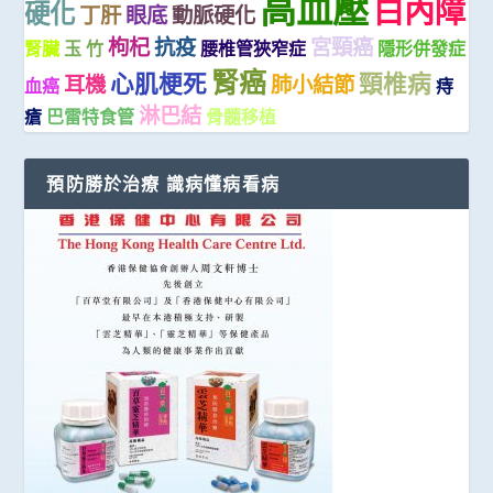
高血壓
白內障
硬化
丁肝
眼底
動脈硬化
枸杞
抗疫
宮頸癌
腎臟
玉 竹
腰椎管狹窄症
隱形併發症
腎癌
心肌梗死
頸椎病
耳機
肺小結節
血癌
痔
淋巴結
瘡
巴雷特食管
骨髓移植
預防勝於治療 識病懂病看病