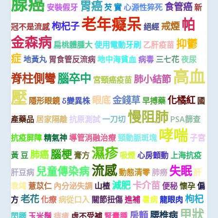
腺癌
胃癌
食管癌
安裝假牙
芡 實
心源性猝死
新
老年癡呆
帕
枸杞子
戒煙
冠不是流感
絕經
金森病
抑鬱
扁桃體腫大
使用電動牙刷
乙肝疫苗
症
地黃丸
胃食管反流病
地中海貧血
病毒
三七花
夜尿
高血
脊柱側彎
腦卒中
肺小結節
宮頸癌疫苗
壓
眼底
金錢草
化橘紅
隱形眼鏡
δ變異株
早搏藥
國
慢阻肺
產藥品
居家隔離
抗原測試
一刀切
PSA篩查
哮喘
抗疫屏障
精氣神
導管消融治療
頸動脈斑塊
子宮
濕疹
腦梗
肺癌
黃 豆
膏方
吸煙
心房顫動
上海抗疫
流感
失眠
兒童傳染病
肝豆病
動態清零
肺癆
肝
減肥
卡介苗
衰竭
薏苡仁
內分泌失調
山楂
便秘
懷孕
偏
老花
枸杞
方
化療
病從口入
關節扭傷
進補
暑病
龍眼肉
甲狀
房顫
腰椎病
閃腰
玉米鬚
痔瘡
虛不受補
腎囊腫