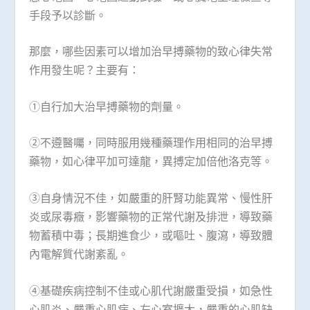
手段予以診斷。
那麼，哪些因素可以增加治早搏藥物的致心律失常
作用發生呢？主要有：
①自行加大治早搏藥物的劑量。
②不遵醫囑，同時服用幾種藥理作用相同的治早搏
藥物，如心律平加可達龍，異搏定加倍他洛克等。
③自身情況不佳，如嚴重的肝腎功能異常、慢性肝
炎或尿毒癥，影響藥物的正常代謝及排泄，導致藥
物蓄積中毒；長期進食少，或嘔吐、腹瀉，導致體
內電解質代謝紊亂。
④基礎疾病控制不佳或心肌代謝嚴重受損，如急性
心肌炎、嚴重心肌病、左心室擴大，嚴重的心肌缺