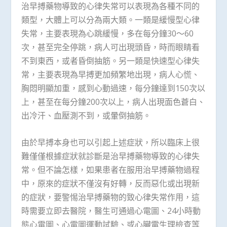
治早搏藥物導致的心律失常可以表現為各種不同的
類型，大體上可以分為兩大類。一類是緩慢型心律
失常，主要表現為心跳緩慢，多在每分鐘30～60
次，甚至完全停跳，病人可出現頭昏，時而眼睛看
不到東西，或者昏倒抽筋。另一類是快速型心律失
常，主要表現為早搏更加頻繁地出現，病人心慌、
胸悶明顯加重，感到心動過速，每分鐘達到150次以
上，甚至在每分鐘200次以上，病人出現面色蒼白、
出冷汗、血壓測不到，或暈倒抽筋。
由於早搏本身也可以引起上述症狀，所以臨床上很
難僅僅根據症狀就診斷是治早搏藥物導致的心律失
常。但不論怎樣，如果患者在服用治早搏藥物過程
中，原來的症狀不僅沒有好轉，反而惡化或出現新
的症狀，要警惕治早搏藥物的致心律失常作用，這
時需要立即去醫院，醫生可通過心電圖、24小時動
態心電圖、心電圖運動試驗、或心臟電生理檢查等