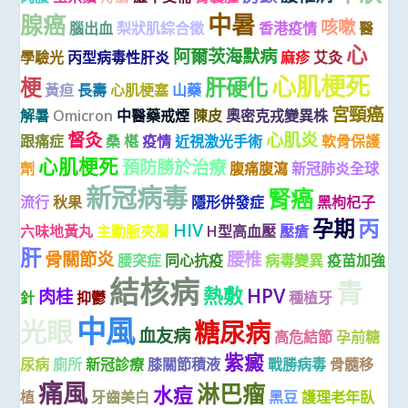
中暑
腺癌
咳嗽
腦出血
梨狀肌綜合徵
香港疫情
醫
心
阿爾茨海默病
學驗光
丙型病毒性肝炎
麻疹
艾灸
心肌梗死
梗
肝硬化
黃疸
長壽
心肌梗塞
山藥
宮頸癌
解暑
Omicron
中醫藥戒煙
陳皮
奧密克戎變異株
督灸
心肌炎
跟痛症
桑 椹
疫情
近視激光手術
軟骨保護
心肌梗死
預防勝於治療
劑
腹痛腹瀉
新冠肺炎全球
新冠病毒
腎癌
流行
秋果
隱形併發症
黑枸杞子
孕期
丙
HIV
六味地黃丸
主動脈夾層
H型高血壓
壓瘡
肝
骨關節炎
腰椎
腰突症
同心抗疫
病毒變異
疫苗加強
結核病
青
熱敷
HPV
肉桂
針
抑鬱
種植牙
中風
光眼
糖尿病
血友病
高危結節
孕前糖
紫癜
尿病
廁所
新冠診療
膝關節積液
戰勝病毒
骨髓移
痛風
淋巴瘤
水痘
植
牙齒美白
黑豆
護理老年臥