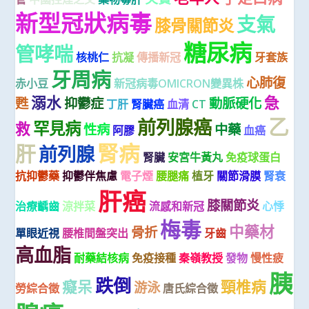
新型冠狀病毒
支氣
膝骨關節炎
糖尿病
管哮喘
核桃仁
抗凝
傳播新冠
牙套族
牙周病
心肺復
赤小豆
新冠病毒OMICRON變異株
溺水
急
甦
抑鬱症
動脈硬化
丁肝
腎臟癌
血清
CT
乙
前列腺癌
罕見病
救
性病
中藥
阿膠
血癌
腎病
肝
前列腺
腎臟
安宮牛黃丸
免疫球蛋白
抗抑鬱藥
抑鬱伴焦慮
電子煙
腰腿痛
植牙
關節滑膜
腎衰
肝癌
膝關節炎
治療齲齒
涼拌菜
流感和新冠
心悸
梅毒
中藥材
骨折
單眼近視
腰椎間盤突出
牙齒
高血脂
耐藥結核病
免疫接種
秦嶺教授
發物
慢性疲
胰
跌倒
癡呆
頸椎病
游泳
勞綜合徵
唐氏綜合徵