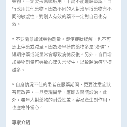
藥物，一定要按醫囑服用，千萬不能道聼塗説，自
行改用其他藥物。因為不同的人對治早搏藥物有不
同的敏感性，對別人有效的藥不一定對自己也有
效。
* 不要隨意加減藥物劑量。即使症狀緩解，也不可
馬上停藥或減量。因為治早搏的藥物多是“治標”，
短期停藥或減量常會導致病情反復。另外，盲目增
加藥物劑量可導致心律失常發生，以致越治療早搏
越多。
* 自身情況不佳的患者在服藥期間，更要注意症狀
有無改善，一旦發現異常，應即去醫院診治。此
外，老年人對藥物的耐受性差，容易產生副作用，
也應格外當心。
專家介紹