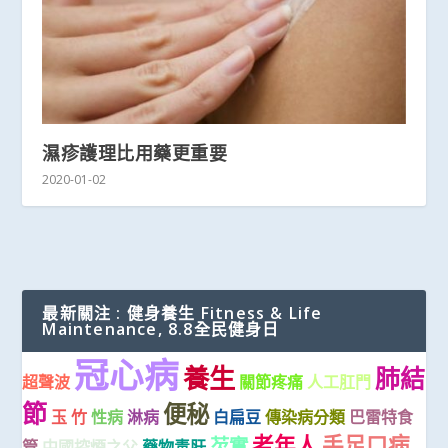
濕疹護理比用藥更重要
2020-01-02
最新關注 : 健身養生 Fitness & Life
Maintenance, 8.8全民健身日
冠心病
養生
肺結
超聲波
關節疼痛
人工肛門
節
便秘
玉 竹
性病
淋病
白扁豆
傳染病分類
巴雷特食
老年人
手足口病
芡實
管
中國控煙之父
藥物毒肝