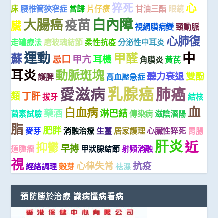
猝死
心
床
腰椎管狹窄症
當歸
片仔癀
甘油三酯
眼鏡
白內障
大腸癌
疫苗
臟
視網膜病變
頸動脈
心肺復
走罐療法
磨玻璃結節
柔性抗疫
分泌性中耳炎
運動
中
甲醛
蘇
忌口
甲亢
耳機
角膜炎
黃芪
耳炎
動脈斑塊
聽力衰退
雙酚
護脾
高血壓急症
乳腺癌
愛滋病
肺癌
類
丁肝
拔牙
結核
血
白血病
藥酒
淋巴結
菌素試驗
傳染病
滋陰潛陽
脂
肥胖
麥芽
消融治療
生薑
居家護理
心臟性猝死
胃腸
肝炎
近
抑鬱
早搏
道腫瘤
甲狀腺結節
射頻消融
視
心律失常
抗疫
經絡調理
穀芽
祛濕
預防勝於治療 識病懂病看病