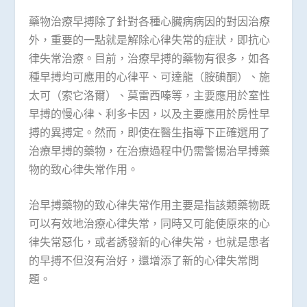
藥物治療早搏除了針對各種心臟病病因的對因治療
外，重要的一點就是解除心律失常的症狀，即抗心
律失常治療。目前，治療早搏的藥物有很多，如各
種早搏均可應用的心律平、可達龍（胺碘酮）、施
太可（索它洛爾）、莫雷西嗪等，主要應用於室性
早搏的慢心律、利多卡因，以及主要應用於房性早
搏的異搏定。然而，即使在醫生指導下正確選用了
治療早搏的藥物，在治療過程中仍需警惕治早搏藥
物的致心律失常作用。
治早搏藥物的致心律失常作用主要是指該類藥物既
可以有效地治療心律失常，同時又可能使原來的心
律失常惡化，或者誘發新的心律失常，也就是患者
的早搏不但沒有治好，還增添了新的心律失常問
題。